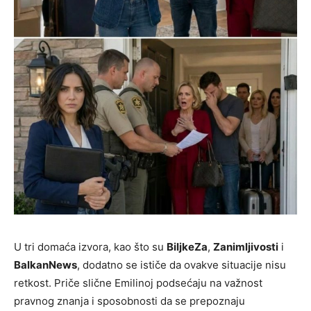
U tri domaća izvora, kao što su
BiljkeZa
,
Zanimljivosti
i
BalkanNews
, dodatno se ističe da ovakve situacije nisu
retkost. Priče slične Emilinoj podsećaju na važnost
pravnog znanja i sposobnosti da se prepoznaju