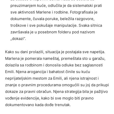
preuzimanjem kuće, odlučila je da sistematski prati
sve aktivnosti Marlene i rodbine. Fotografisala je
dokumente, čuvala poruke, beležila razgovore,
troškove i sve pokušaje manipulacije. Svaka sitnica
završavala je u posebnom folderu pod nazivom
„dokazi“.
Kako su dani prolazili, situacija je postajala sve napetija.
Marlena je pomerala nameštaj, premeštala sto u garažu,
dolazila sa rodbinom i donosila odluke bez saglasnosti
Emili. Njena arogancija i bahatost činile su kuću
neprijateljskim mestom za Emili, ali njena istrajnost i
znanje o pravnim procedurama omogućili su joj da prikupi
dokaze za pravni obračun. Njena strategija bila je pažljivo
vođenje evidencije, kako bi sve moglo biti pravno
dokumentovano kada dođe trenutak.