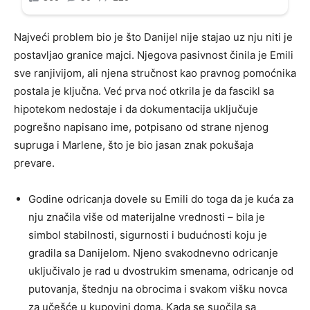
Najveći problem bio je što Danijel nije stajao uz nju niti je
postavljao granice majci. Njegova pasivnost činila je Emili
sve ranjivijom, ali njena stručnost kao pravnog pomoćnika
postala je ključna. Već prva noć otkrila je da fascikl sa
hipotekom nedostaje i da dokumentacija uključuje
pogrešno napisano ime, potpisano od strane njenog
supruga i Marlene, što je bio jasan znak pokušaja
prevare.
Godine odricanja dovele su Emili do toga da je kuća za
nju značila više od materijalne vrednosti – bila je
simbol stabilnosti, sigurnosti i budućnosti koju je
gradila sa Danijelom. Njeno svakodnevno odricanje
uključivalo je rad u dvostrukim smenama, odricanje od
putovanja, štednju na obrocima i svakom višku novca
za učešće u kupovini doma. Kada se suočila sa