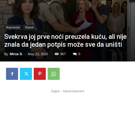
Najnovije
Vijesti
Svekrva joj prve noći preuzela kuću, ali nije
znala da jedan potpis može sve da uništi
By
Mirza D.
-
May 23, 2026
967
0
Oglasi - Advertisement