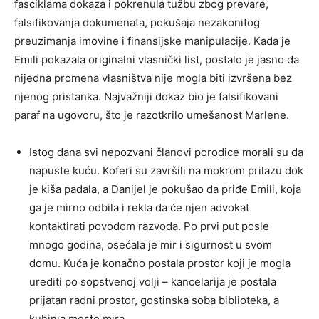
fasciklama dokaza i pokrenula tužbu zbog prevare,
falsifikovanja dokumenata, pokušaja nezakonitog
preuzimanja imovine i finansijske manipulacije. Kada je
Emili pokazala originalni vlasnički list, postalo je jasno da
nijedna promena vlasništva nije mogla biti izvršena bez
njenog pristanka. Najvažniji dokaz bio je falsifikovani
paraf na ugovoru, što je razotkrilo umešanost Marlene.
Istog dana svi nepozvani članovi porodice morali su da
napuste kuću. Koferi su završili na mokrom prilazu dok
je kiša padala, a Danijel je pokušao da priđe Emili, koja
ga je mirno odbila i rekla da će njen advokat
kontaktirati povodom razvoda. Po prvi put posle
mnogo godina, osećala je mir i sigurnost u svom
domu. Kuća je konačno postala prostor koji je mogla
urediti po sopstvenoj volji – kancelarija je postala
prijatan radni prostor, gostinska soba biblioteka, a
kuhinja mesto mira.