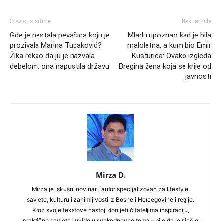
Previous article
Next article
Gde je nestala pevačica koju je
Mladu upoznao kad je bila
prozivala Marina Tucaković?
maloletna, a kum bio Emir
Žika rekao da ju je nazvala
Kusturica: Ovako izgleda
debelom, ona napustila državu
Bregina žena koja se krije od
javnosti
Mirza D.
Mirza je iskusni novinar i autor specijalizovan za lifestyle,
savjete, kulturu i zanimljivosti iz Bosne i Hercegovine i regije.
Kroz svoje tekstove nastoji donijeti čitateljima inspiraciju,
praktične savjete i uvide u svakodnevne teme – bilo da je riječ o