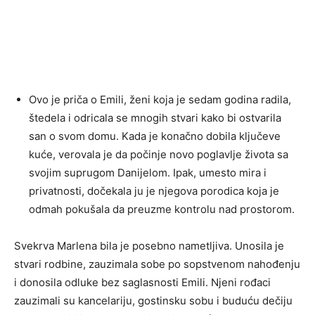
Ovo je priča o Emili, ženi koja je sedam godina radila,
štedela i odricala se mnogih stvari kako bi ostvarila
san o svom domu. Kada je konačno dobila ključeve
kuće, verovala je da počinje novo poglavlje života sa
svojim suprugom Danijelom. Ipak, umesto mira i
privatnosti, dočekala ju je njegova porodica koja je
odmah pokušala da preuzme kontrolu nad prostorom.
Svekrva Marlena bila je posebno nametljiva. Unosila je
stvari rodbine, zauzimala sobe po sopstvenom nahođenju
i donosila odluke bez saglasnosti Emili. Njeni rođaci
zauzimali su kancelariju, gostinsku sobu i buduću dečiju