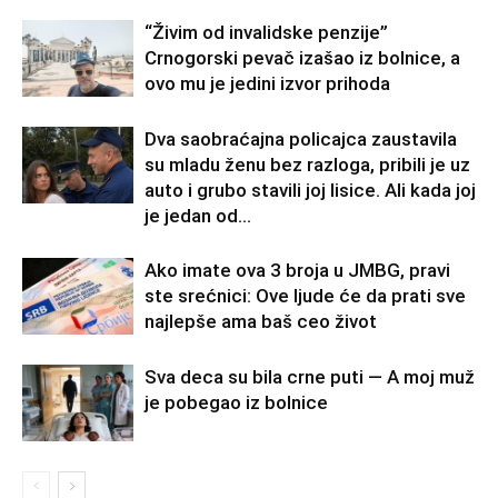
“Živim od invalidske penzije”
Crnogorski pevač izašao iz bolnice, a
ovo mu je jedini izvor prihoda
Dva saobraćajna policajca zaustavila
su mladu ženu bez razloga, pribili je uz
auto i grubo stavili joj lisice. Ali kada joj
je jedan od...
Ako imate ova 3 broja u JMBG, pravi
ste srećnici: Ove ljude će da prati sve
najlepše ama baš ceo život
Sva deca su bila crne puti — A moj muž
je pobegao iz bolnice