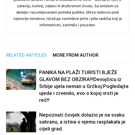
zdravlju, kuhinji, zabavi ili društvenom životu. Sa smislom za
detalje i razumijevanjem potreba publike, Mirza redovno prati
najnovije trendove, istražuje zanimljive priče i piše sadržaj koji je
informativan, zanimljiv i pouzdan.
RELATED ARTICLES
MORE FROM AUTHOR
PANIKA NA PLAŽI TURISTI BJEŽE
GLAVOM BEZ OBZIRA!!!Devojčicu iz
Srbije ujela neman u Grčkoj:Pogledajte
ujede i crvenilo, evo o kojoj vrsti je
reč!!
Nepoznati čovjek dolazio je na svaku
sahranu, a istina o njemu rasplakala je
cijeli grad.