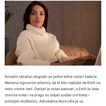
Konačni obračun dogodio se jedne kišne večeri kada je
Marlena izgovorila rečenicu da bi bilo najbolje da Emili na
neko vreme iseli. Danijel je ostao pasivan, a Emili je tada
otvorila vrata i na pragu su stajali sudski izvršitelji i
policijski službenici. Advokatica Nora ušla je sa