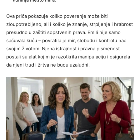
Ova priča pokazuje koliko poverenje može biti
zloupotrebljeno, ali i koliko je znanje, strpljenje i hrabrost
presudno u zaštiti sopstvenih prava. Emili nije samo
sačuvala kuću – povratila je mir, slobodu i kontrolu nad
svojim životom. Njena istrajnost i pravna pismenost
postali su alat kojim je razotkrila manipulaciju i osigurala
da njeni trud i žrtva ne budu uzaludni.