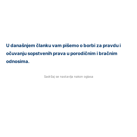
U današnjem članku vam pišemo o borbi za pravdu i
očuvanju sopstvenih prava u porodičnim i bračnim
odnosima.
Sadržaj se nastavlja nakon oglasa