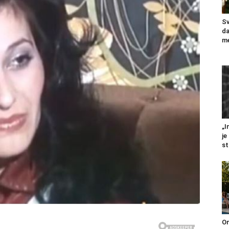
Sv
da
me
„I
je
st
On