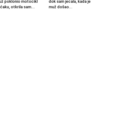
ž poklonio motocikl
dok sam jecala, kada je
ćaku, otkrila sam...
muž došao...