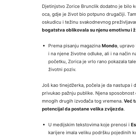
Djetinjstvo Zorice Brunclik dodatno je bilo
oca, gdje je život bio potpuno drugačiji. Ta
oskudicu i težinu svakodnevnog preživljava
bogatstva oblikovala su njenu emotivnu i ž
Prema pisanju magazina
Mondo
, upravo 
i na njene životne odluke, ali i na način 
početku, Zorica je vrlo rano pokazala tal
životni poziv.
Još kao tinejdžerka, počela je da nastupa i d
privukao pažnju publike. Njena sposobnost 
mnogih drugih izvođača tog vremena.
Već t
potencijal da postane velika zvijezda
.
U medijskim tekstovima koje prenosi i
Es
karijere imala veliku podršku pojedinih ko