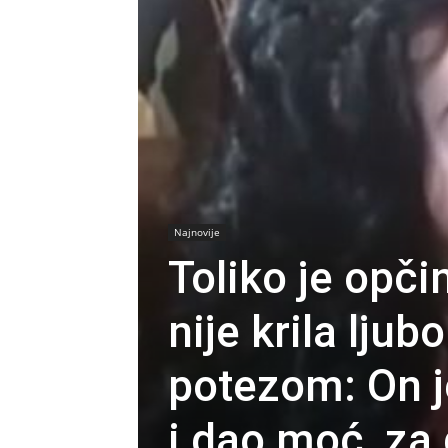
Najnovije
Toliko je opči
nije krila ljub
potezom: On j
i dao moć, za 