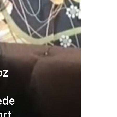
oz
ede
mrt