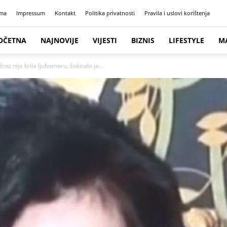
ma
Impressum
Kontakt
Politika privatnosti
Pravila i uslovi korištenja
OČETNA
NAJNOVIJE
VIJESTI
BIZNIS
LIFESTYLE
M
roz nije krila ljubomoru, šokirala je...