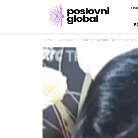
Poslovni
O na
portal
P
Home
Najnovije
Toliko je opčinila Tita da Jovanka B