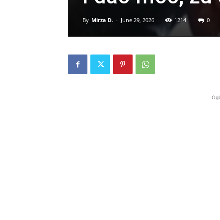
By
Mirza D.
-
June 29, 2026
1214
0
Ogl