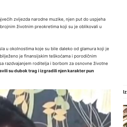
ajvećih zvijezda narodne muzike, njen put do uspjeha
brojnim životnim preokretima koji su je oblikovali u
la u okolnostima koje su bile daleko od glamura koji je
 obilježeno je finansijskim teškoćama i porodičnim
 sa razdvajanjem roditelja i borbom za osnovne životne
vili su dubok trag i izgradili njen karakter pun
I