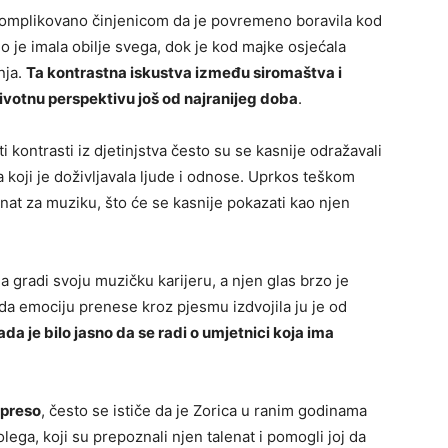
 komplikovano činjenicom da je povremeno boravila kod
mo je imala obilje svega, dok je kod majke osjećala
nja.
Ta kontrastna iskustva između siromaštva i
ivotnu perspektivu još od najranijeg doba
.
ti kontrasti iz djetinjstva često su se kasnije odražavali
na koji je doživljavala ljude i odnose. Uprkos teškom
enat za muziku, što će se kasnije pokazati kao njen
a gradi svoju muzičku karijeru, a njen glas brzo je
da emociju prenese kroz pjesmu izdvojila ju je od
ada je bilo jasno da se radi o umjetnici koja ima
preso
, često se ističe da je Zorica u ranim godinama
lega, koji su prepoznali njen talenat i pomogli joj da