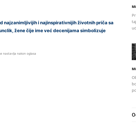
Mi
Pr
ta
ajzanimljivijih i najinspirativnijih životnih priča sa
ud
nclik, žene čije ime već decenijama simbolizuje
se nastavlja nakon oglasa
Mi
Ob
bo
po
O