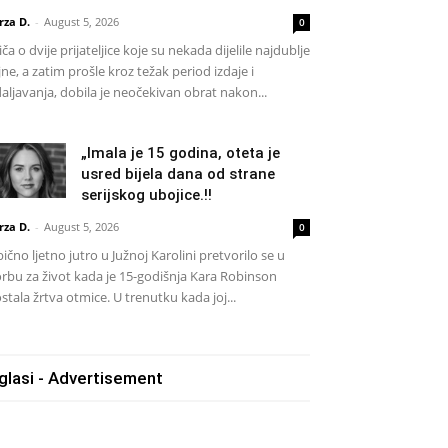
rza D.
-
August 5, 2026
0
iča o dvije prijateljice koje su nekada dijelile najdublje
jne, a zatim prošle kroz težak period izdaje i
aljavanja, dobila je neočekivan obrat nakon...
„Imala je 15 godina, oteta je
usred bijela dana od strane
serijskog ubojice.!!
rza D.
-
August 5, 2026
0
ično ljetno jutro u Južnoj Karolini pretvorilo se u
rbu za život kada je 15-godišnja Kara Robinson
stala žrtva otmice. U trenutku kada joj...
glasi - Advertisement