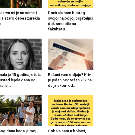
ekrva mi je na samrti
Donirala sam bubreg
la staro ćebe i zarekla
svojoj najboljoj prijateljici
...
dok smo bile na
fakultetu.
mala je 15 godina, oteta
Računi vam divljaju? Kriv
 usred bijela dana od
je jedan pogrešan klik na
rane...
daljinskom od...
og dana kada je moj
Sobala sam u bolnici,