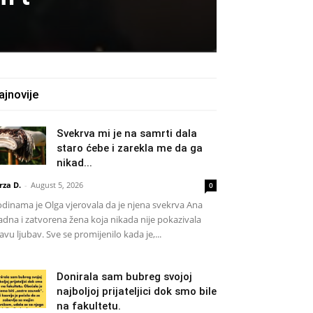
ajnovije
Svekrva mi je na samrti dala
staro ćebe i zarekla me da ga
nikad...
rza D.
-
August 5, 2026
0
dinama je Olga vjerovala da je njena svekrva Ana
adna i zatvorena žena koja nikada nije pokazivala
avu ljubav. Sve se promijenilo kada je,...
Donirala sam bubreg svojoj
najboljoj prijateljici dok smo bile
na fakultetu.