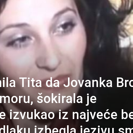
nila Tita da Jovanka Br
omoru, šokirala je
e izvukao iz najveće b
dlaku izbegla jezivu s