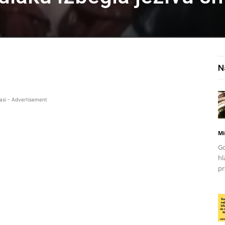
N
asi - Advertisement
Mi
Go
hl
pr