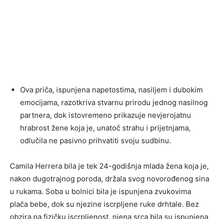
Ova priča, ispunjena napetostima, nasiljem i dubokim
emocijama, razotkriva stvarnu prirodu jednog nasilnog
partnera, dok istovremeno prikazuje nevjerojatnu
hrabrost žene koja je, unatoč strahu i prijetnjama,
odlučila ne pasivno prihvatiti svoju sudbinu.
Camila Herrera bila je tek 24-godišnja mlada žena koja je,
nakon dugotrajnog poroda, držala svog novorođenog sina
u rukama. Soba u bolnici bila je ispunjena zvukovima
plača bebe, dok su njezine iscrpljene ruke drhtale. Bez
obzira na fizičku iscrpljenost, njena srca bila su ispunjena