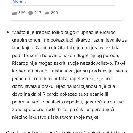
“Zašto ti je trebalo toliko dugo?” upitao je Ricardo
grubim tonom, ne pokazujući nikakvo razumijevanje za
trud koji je Camila uložila. Iako je ona još uvijek bila
pod stresom i bolovima nakon dugotrajnog poroda,
Ricardo nije mogao sakriti svoje nezadovoljstvo. Takvi
komentari nisu bili ništa novo, jer su predstavljali samo
jedan od brojnih trenutaka napetosti koje je ona
doživljavala u braku. Njezina iscrpljenost nije bila
dovoljna da bi Ricardo pokazao suosjećanje ili
podršku, već je nastavio napadati, govoreći da su sve
žene sposobne roditi brže, pa čak i uspoređujući
njezino iskustvo s iskustvom svoje majke.
Camila je pokušala zadržati mir, pokušavajući umiriti bebu