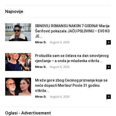
Najnovije
0BN0VlLl R0MANSU NAK0N 7 G0DlNA! Marija
Šerifović pokazala JAČU P0L0VINU – EV0 K0
JE...
Mirza D.
-
August 6, 2026
0
Probudila sam se ćelava na dan sinovljevog
vjenčanja – a onda je mladenka otkrila...
Mirza D.
-
August 6, 2026
0
Mreže gore zbog Cecinog priznanja koje se
neće dopasti Merlinu! Posle 31 godinu
otkrila...
Mirza D.
-
August 6, 2026
0
Oglasi - Advertisement