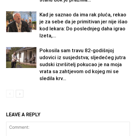
Kad je saznao da ima rak pluća, rekao
je za sebe da je primitivan jer nije išao
kod lekara: Do poslednjeg daha igrao
Izeta,...
Pokosila sam travu 82-godišnjoj
udovici iz susjedstva; sljedećeg jutra
sudski izvršitelj pokucao je na moja
vrata sa zahtjevom od kojeg mi se
sledila krv...
LEAVE A REPLY