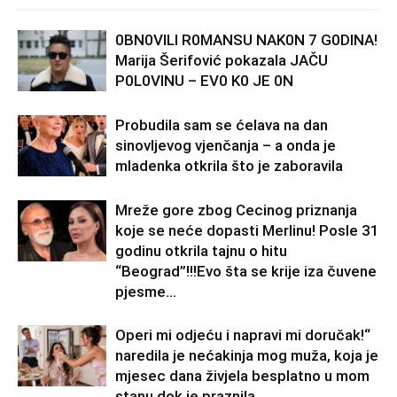
0BN0VlLl R0MANSU NAK0N 7 G0DlNA!
Marija Šerifović pokazala JAČU
P0L0VINU – EV0 K0 JE 0N
Probudila sam se ćelava na dan
sinovljevog vjenčanja – a onda je
mladenka otkrila što je zaboravila
Mreže gore zbog Cecinog priznanja
koje se neće dopasti Merlinu! Posle 31
godinu otkrila tajnu o hitu
“Beograd”!!!Evo šta se krije iza čuvene
pjesme...
Operi mi odjeću i napravi mi doručak!“
naredila je nećakinja mog muža, koja je
mjesec dana živjela besplatno u mom
stanu dok je praznila...