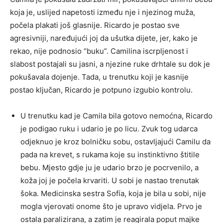
koja je, uslijed napetosti između nje i njezinog muža,
počela plakati još glasnije. Ricardo je postao sve
agresivniji, naređujući joj da ušutka dijete, jer, kako je
rekao, nije podnosio “buku”. Camilina iscrpljenost i
slabost postajali su jasni, a njezine ruke drhtale su dok je
pokušavala dojenje. Tada, u trenutku koji je kasnije
postao ključan, Ricardo je potpuno izgubio kontrolu.
U trenutku kad je Camila bila gotovo nemoćna, Ricardo
je podigao ruku i udario je po licu. Zvuk tog udarca
odjeknuo je kroz bolničku sobu, ostavljajući Camilu da
pada na krevet, s rukama koje su instinktivno štitile
bebu. Mjesto gdje ju je udario brzo je pocrvenilo, a
koža joj je počela krvariti. U sobi je nastao trenutak
šoka. Medicinska sestra Sofía, koja je bila u sobi, nije
mogla vjerovati onome što je upravo vidjela. Prvo je
ostala paralizirana, a zatim je reagirala poput majke