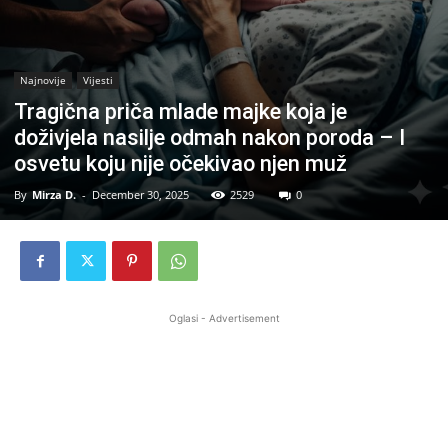
Najnovije
Vijesti
Tragična priča mlade majke koja je
doživjela nasilje odmah nakon poroda – I
osvetu koju nije očekivao njen muž
By
Mirza D.
-
December 30, 2025
2529
0
Oglasi - Advertisement