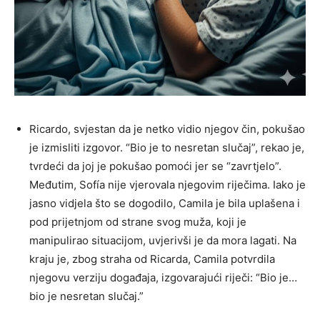
Ricardo, svjestan da je netko vidio njegov čin, pokušao
je izmisliti izgovor. “Bio je to nesretan slučaj”, rekao je,
tvrdeći da joj je pokušao pomoći jer se “zavrtjelo”.
Međutim, Sofía nije vjerovala njegovim riječima. Iako je
jasno vidjela što se dogodilo, Camila je bila uplašena i
pod prijetnjom od strane svog muža, koji je
manipulirao situacijom, uvjerivši je da mora lagati. Na
kraju je, zbog straha od Ricarda, Camila potvrdila
njegovu verziju događaja, izgovarajući riječi: “Bio je…
bio je nesretan slučaj.”