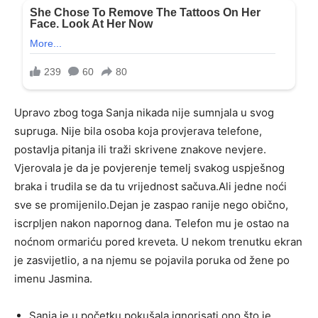
Upravo zbog toga Sanja nikada nije sumnjala u svog
supruga. Nije bila osoba koja provjerava telefone,
postavlja pitanja ili traži skrivene znakove nevjere.
Vjerovala je da je povjerenje temelj svakog uspješnog
braka i trudila se da tu vrijednost sačuva.Ali jedne noći
sve se promijenilo.Dejan je zaspao ranije nego obično,
iscrpljen nakon napornog dana. Telefon mu je ostao na
noćnom ormariću pored kreveta. U nekom trenutku ekran
je zasvijetlio, a na njemu se pojavila poruka od žene po
imenu Jasmina.
Sanja je u početku pokušala ignorisati ono što je