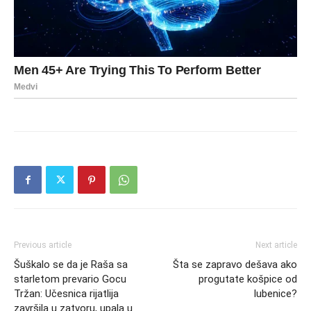
Previous article
Next article
Šuškalo se da je Raša sa
Šta se zapravo dešava ako
starletom prevario Gocu
progutate košpice od
Tržan: Učesnica rijatlija
lubenice?
završila u zatvoru, upala u