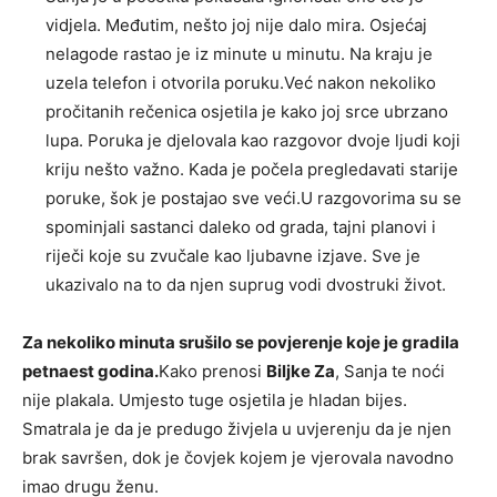
vidjela. Međutim, nešto joj nije dalo mira. Osjećaj
nelagode rastao je iz minute u minutu. Na kraju je
uzela telefon i otvorila poruku.Već nakon nekoliko
pročitanih rečenica osjetila je kako joj srce ubrzano
lupa. Poruka je djelovala kao razgovor dvoje ljudi koji
kriju nešto važno. Kada je počela pregledavati starije
poruke, šok je postajao sve veći.U razgovorima su se
spominjali sastanci daleko od grada, tajni planovi i
riječi koje su zvučale kao ljubavne izjave. Sve je
ukazivalo na to da njen suprug vodi dvostruki život.
Za nekoliko minuta srušilo se povjerenje koje je gradila
petnaest godina.
Kako prenosi
Biljke Za
, Sanja te noći
nije plakala. Umjesto tuge osjetila je hladan bijes.
Smatrala je da je predugo živjela u uvjerenju da je njen
brak savršen, dok je čovjek kojem je vjerovala navodno
imao drugu ženu.