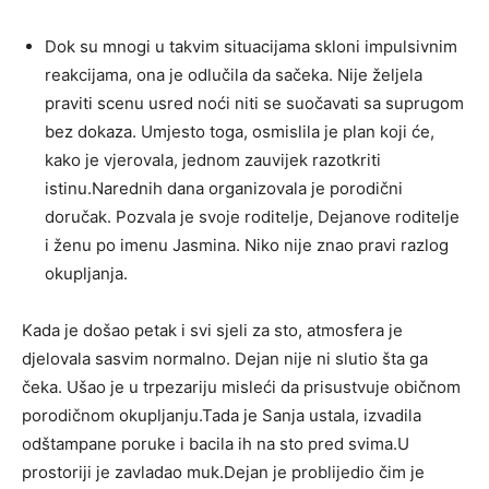
Dok su mnogi u takvim situacijama skloni impulsivnim
reakcijama, ona je odlučila da sačeka. Nije željela
praviti scenu usred noći niti se suočavati sa suprugom
bez dokaza. Umjesto toga, osmislila je plan koji će,
kako je vjerovala, jednom zauvijek razotkriti
istinu.Narednih dana organizovala je porodični
doručak. Pozvala je svoje roditelje, Dejanove roditelje
i ženu po imenu Jasmina. Niko nije znao pravi razlog
okupljanja.
Kada je došao petak i svi sjeli za sto, atmosfera je
djelovala sasvim normalno. Dejan nije ni slutio šta ga
čeka. Ušao je u trpezariju misleći da prisustvuje običnom
porodičnom okupljanju.Tada je Sanja ustala, izvadila
odštampane poruke i bacila ih na sto pred svima.U
prostoriji je zavladao muk.Dejan je problijedio čim je