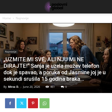
Home
Najnovije
Najnovije
„UZMITE MI SVE, ALI NJU MI NE
DIRAJTE!“ Sanja je uzela mužev telefon
dok je spavao, a poruka od Jasmine joj je u
sekundi srušila 15 godina braka…
By
Mirza D.
-
June 20, 2026
461
0