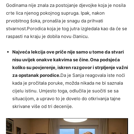
Godinama nije znala za postojanje djevojke koja je nosila
crte lica njenog pokojnog supruga. Ipak, nakon
prvobitnog šoka, pronašla je snagu da prihvati
stvarnost.Porodica koja je tog jutra izgledala kao da će se
raspasti na kraju je dobila novu članicu.
Najveća lekcija ove priče nije samo u tome da stvari
nisu uvijek onakve kakvima se čine. Ona podsjeća
koliko su povjerenje, iskren razgovor i strpljenje važni
za opstanak porodice.
Da je Sanja reagovala iste noći
kada je pročitala poruke, možda nikada ne bi saznala
cijelu istinu. Umjesto toga, odlučila je suočiti se sa
situacijom, a upravo to je dovelo do otkrivanja tajne
skrivane više od tri decenije.