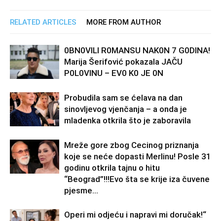
RELATED ARTICLES
MORE FROM AUTHOR
0BN0VlLl R0MANSU NAK0N 7 G0DlNA!
Marija Šerifović pokazala JAČU
P0L0VINU – EV0 K0 JE 0N
Probudila sam se ćelava na dan
sinovljevog vjenčanja – a onda je
mladenka otkrila što je zaboravila
Mreže gore zbog Cecinog priznanja
koje se neće dopasti Merlinu! Posle 31
godinu otkrila tajnu o hitu
“Beograd”!!!Evo šta se krije iza čuvene
pjesme...
Operi mi odjeću i napravi mi doručak!“