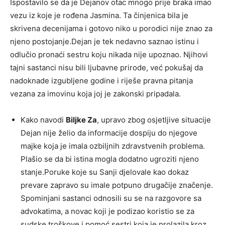
Ispostavilo se da je Dejanov otac mnogo prije braka imao
vezu iz koje je rođena Jasmina. Ta činjenica bila je
skrivena decenijama i gotovo niko u porodici nije znao za
njeno postojanje.Dejan je tek nedavno saznao istinu i
odlučio pronaći sestru koju nikada nije upoznao. Njihovi
tajni sastanci nisu bili ljubavne prirode, već pokušaj da
nadoknade izgubljene godine i riješe pravna pitanja
vezana za imovinu koja joj je zakonski pripadala.
Kako navodi
Biljke Za
, upravo zbog osjetljive situacije
Dejan nije želio da informacije dospiju do njegove
majke koja je imala ozbiljnih zdravstvenih problema.
Plašio se da bi istina mogla dodatno ugroziti njeno
stanje.Poruke koje su Sanji djelovale kao dokaz
prevare zapravo su imale potpuno drugačije značenje.
Spominjani sastanci odnosili su se na razgovore sa
advokatima, a novac koji je podizao koristio se za
sudske troškove i pomoć sestri koja je prolazila kroz