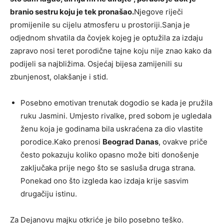
branio sestru koju je tek pronašao.
Njegove riječi
promijenile su cijelu atmosferu u prostoriji.Sanja je
odjednom shvatila da čovjek kojeg je optužila za izdaju
zapravo nosi teret porodične tajne koju nije znao kako da
podijeli sa najbližima. Osjećaj bijesa zamijenili su
zbunjenost, olakšanje i stid.
Posebno emotivan trenutak dogodio se kada je pružila
ruku Jasmini. Umjesto rivalke, pred sobom je ugledala
ženu koja je godinama bila uskraćena za dio vlastite
porodice.Kako prenosi
Beograd Danas
, ovakve priče
često pokazuju koliko opasno može biti donošenje
zaključaka prije nego što se sasluša druga strana.
Ponekad ono što izgleda kao izdaja krije sasvim
drugačiju istinu.
Za Dejanovu majku otkriće je bilo posebno teško.