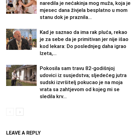
naredila je nećakinja mog muža, koja je
mjesec dana živjela besplatno u mom
stanu dok je praznila...
Kad je saznao da ima rak pluća, rekao
je za sebe da je primitivan jer nije išao
kod lekara: Do poslednjeg daha igrao
Izeta,...
Pokosila sam travu 82-godišnjoj
udovici iz susjedstva; sljedećeg jutra
sudski izvršitelj pokucao je na moja
vrata sa zahtjevom od kojeg mi se
sledila krv...
LEAVE A REPLY