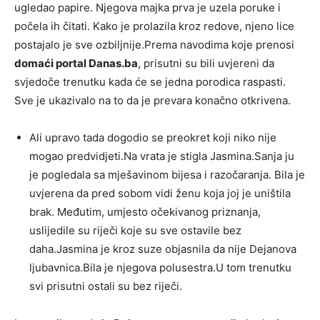
ugledao papire. Njegova majka prva je uzela poruke i
počela ih čitati. Kako je prolazila kroz redove, njeno lice
postajalo je sve ozbiljnije.Prema navodima koje prenosi
domaći portal Danas.ba
, prisutni su bili uvjereni da
svjedoče trenutku kada će se jedna porodica raspasti.
Sve je ukazivalo na to da je prevara konačno otkrivena.
Ali upravo tada dogodio se preokret koji niko nije
mogao predvidjeti.Na vrata je stigla Jasmina.Sanja ju
je pogledala sa mješavinom bijesa i razočaranja. Bila je
uvjerena da pred sobom vidi ženu koja joj je uništila
brak. Međutim, umjesto očekivanog priznanja,
uslijedile su riječi koje su sve ostavile bez
daha.Jasmina je kroz suze objasnila da nije Dejanova
ljubavnica.Bila je njegova polusestra.U tom trenutku
svi prisutni ostali su bez riječi.