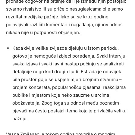
pronađe odgovor na pitanje da li je između njih postojalo
stvarno rivalstvo ili su priče o nesuglasicama bile samo
rezultat medijske pažnje. Iako su se kroz godine
pojavljivali različiti komentari i nagađanja, njihov odnos
nikada nije u potpunosti objašnjen.
Kada dvije velike zvijezde djeluju u istom periodu,
gotovo je nemoguće izbjeći poređenja. Svaki intervju,
svaka izjava i svaki javni nastup počinju se analizirati
detaljnije nego kod drugih ljudi. Estrada je oduvijek
bila prostor gdje se uspjeh mjeri brojnim stvarima –
brojem koncerata, popularnošću pjesama, reakcijama
publike i mjestom koje neko zauzme u srcima
obožavatelja. Zbog toga su odnosi među poznatim
pjevačima često postajali tema koja je privlačila veliku
pažnju.
Vesna Zmijanac je tokom godina govorila o mnogim