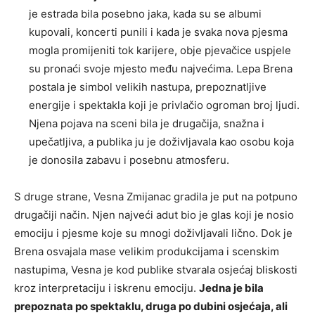
je estrada bila posebno jaka, kada su se albumi
kupovali, koncerti punili i kada je svaka nova pjesma
mogla promijeniti tok karijere, obje pjevačice uspjele
su pronaći svoje mjesto među najvećima. Lepa Brena
postala je simbol velikih nastupa, prepoznatljive
energije i spektakla koji je privlačio ogroman broj ljudi.
Njena pojava na sceni bila je drugačija, snažna i
upečatljiva, a publika ju je doživljavala kao osobu koja
je donosila zabavu i posebnu atmosferu.
S druge strane, Vesna Zmijanac gradila je put na potpuno
drugačiji način. Njen najveći adut bio je glas koji je nosio
emociju i pjesme koje su mnogi doživljavali lično. Dok je
Brena osvajala mase velikim produkcijama i scenskim
nastupima, Vesna je kod publike stvarala osjećaj bliskosti
kroz interpretaciju i iskrenu emociju.
Jedna je bila
prepoznata po spektaklu, druga po dubini osjećaja, ali