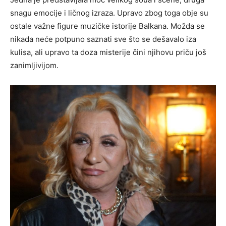
snagu emocije i ličnog izraza. Upravo zbog toga obje su
ostale važne figure muzičke istorije Balkana. Možda se
nikada neće potpuno saznati sve što se dešavalo iza
kulisa, ali upravo ta doza misterije čini njihovu priču još
zanimljivijom.