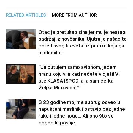
RELATED ARTICLES
MORE FROM AUTHOR
Otac je pretukao sina jer mu je nestao
sadržaj iz novčanika: Ujutru je našao to
pored svog kreveta uz poruku koja ga
je slomila...
“Ja putujem samo avionom, jedem
hranu koju vi nikad nećete vidjeti! Vi
ste KLASA ISPOD, a ja sam ćerka
Željka Mitrovića..”
S 23 godine moj me suprug odveo u
napušteni maslinik i ostavio bez jedne
ruke i jedne noge… Ali ono što se
dogodilo poslije...