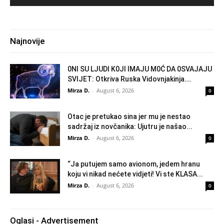
Najnovije
0Nl SU LJUDl K0Jl lMAJU M0Ć DA 0SVAJAJU
SVlJET: Otkriva Ruska Vidovnjakinja….
Mirza D.
-
August 6, 2026
0
Otac je pretukao sina jer mu je nestao
sadržaj iz novčanika: Ujutru je našao...
Mirza D.
-
August 6, 2026
0
“Ja putujem samo avionom, jedem hranu
koju vi nikad nećete vidjeti! Vi ste KLASA...
Mirza D.
-
August 6, 2026
0
Oglasi - Advertisement