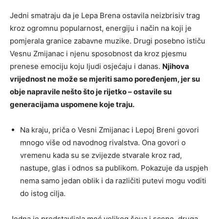
Jedni smatraju da je Lepa Brena ostavila neizbrisiv trag
kroz ogromnu popularnost, energiju i način na koji je
pomjerala granice zabavne muzike. Drugi posebno ističu
Vesnu Zmijanac i njenu sposobnost da kroz pjesmu
prenese emociju koju ljudi osjećaju i danas.
Njihova
vrijednost ne može se mjeriti samo poređenjem, jer su
obje napravile nešto što je rijetko – ostavile su
generacijama uspomene koje traju.
Na kraju, priča o Vesni Zmijanac i Lepoj Breni govori
mnogo više od navodnog rivalstva. Ona govori o
vremenu kada su se zvijezde stvarale kroz rad,
nastupe, glas i odnos sa publikom. Pokazuje da uspjeh
nema samo jedan oblik i da različiti putevi mogu voditi
do istog cilja.
Jedna je predstavljala moć velikog šoua i scene, druga