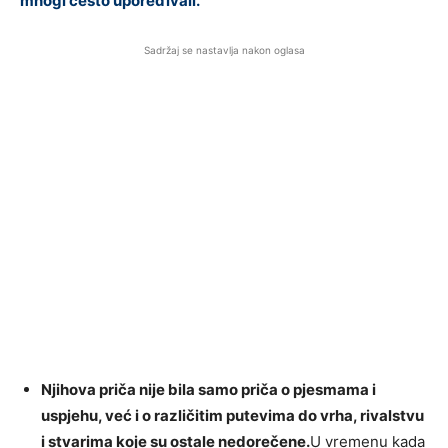
mnogi često upoređivali.
Sadržaj se nastavlja nakon oglasa
Njihova priča nije bila samo priča o pjesmama i
uspjehu, već i o različitim putevima do vrha, rivalstvu
i stvarima koje su ostale nedorečene.
U vremenu kada