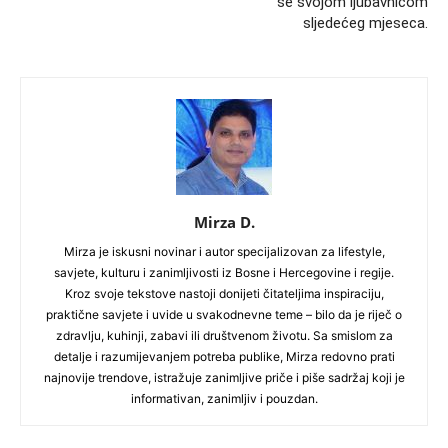
se svojom ljubavnicom
sljedećeg mjeseca.
Mirza D.
Mirza je iskusni novinar i autor specijalizovan za lifestyle,
savjete, kulturu i zanimljivosti iz Bosne i Hercegovine i regije.
Kroz svoje tekstove nastoji donijeti čitateljima inspiraciju,
praktične savjete i uvide u svakodnevne teme – bilo da je riječ o
zdravlju, kuhinji, zabavi ili društvenom životu. Sa smislom za
detalje i razumijevanjem potreba publike, Mirza redovno prati
najnovije trendove, istražuje zanimljive priče i piše sadržaj koji je
informativan, zanimljiv i pouzdan.