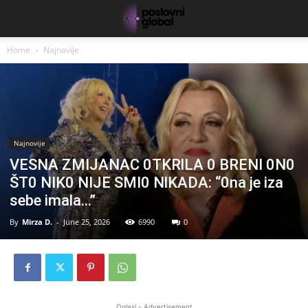
Home
Najnovije
Najnovije
VESNA ZMIJANAC 0TKRlLA 0 BRENI 0N0
ŠT0 NIK0 NIJE SMI0 NlKADA: “0na je iza
sebe imala…”
By
Mirza D.
-
June 25, 2026
6990
0
Oglasi - Advertisement