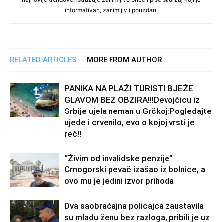
informativan, zanimljiv i pouzdan.
RELATED ARTICLES
MORE FROM AUTHOR
PANIKA NA PLAŽI TURISTI BJEŽE
GLAVOM BEZ OBZIRA!!!Devojčicu iz
Srbije ujela neman u Grčkoj:Pogledajte
ujede i crvenilo, evo o kojoj vrsti je
reč!!
“Živim od invalidske penzije”
Crnogorski pevač izašao iz bolnice, a
ovo mu je jedini izvor prihoda
Dva saobraćajna policajca zaustavila
su mladu ženu bez razloga, pribili je uz