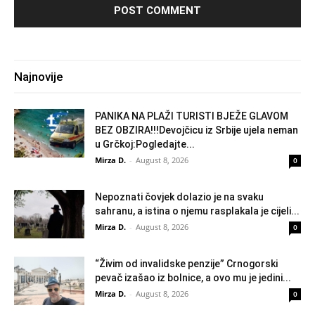
Najnovije
PANIKA NA PLAŽI TURISTI BJEŽE GLAVOM
BEZ OBZIRA!!!Devojčicu iz Srbije ujela neman
u Grčkoj:Pogledajte...
Mirza D.
-
August 8, 2026
0
Nepoznati čovjek dolazio je na svaku
sahranu, a istina o njemu rasplakala je cijeli...
Mirza D.
-
August 8, 2026
0
“Živim od invalidske penzije” Crnogorski
pevač izašao iz bolnice, a ovo mu je jedini...
Mirza D.
-
August 8, 2026
0