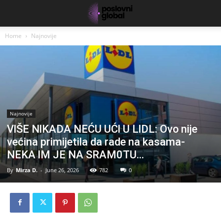
Home
Najnovije
Najnovije
VlŠE NlKADA NEĆU UĆl U LlDL: Ovo nije
većina primijetila da rade na kasama-
NEKA lM JE NA SRAM0TU…
By
Mirza D.
-
June 26, 2026
782
0