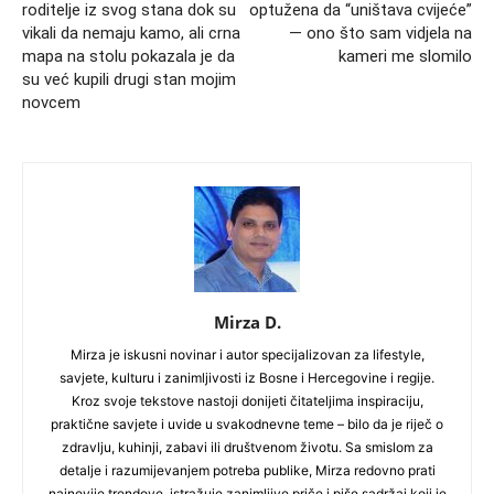
roditelje iz svog stana dok su
optužena da “uništava cvijeće”
vikali da nemaju kamo, ali crna
— ono što sam vidjela na
mapa na stolu pokazala je da
kameri me slomilo
su već kupili drugi stan mojim
novcem
Mirza D.
Mirza je iskusni novinar i autor specijalizovan za lifestyle,
savjete, kulturu i zanimljivosti iz Bosne i Hercegovine i regije.
Kroz svoje tekstove nastoji donijeti čitateljima inspiraciju,
praktične savjete i uvide u svakodnevne teme – bilo da je riječ o
zdravlju, kuhinji, zabavi ili društvenom životu. Sa smislom za
detalje i razumijevanjem potreba publike, Mirza redovno prati
najnovije trendove, istražuje zanimljive priče i piše sadržaj koji je