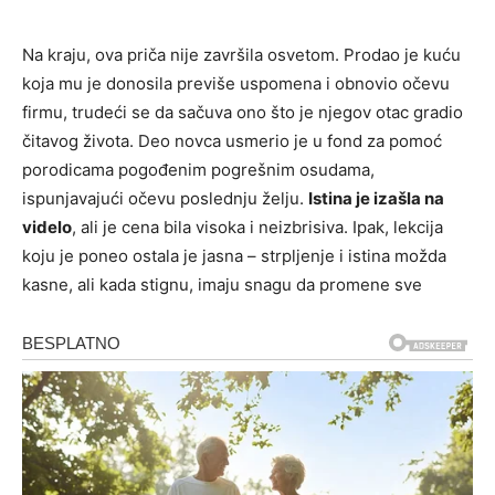
Na kraju, ova priča nije završila osvetom. Prodao je kuću
koja mu je donosila previše uspomena i obnovio očevu
firmu, trudeći se da sačuva ono što je njegov otac gradio
čitavog života. Deo novca usmerio je u fond za pomoć
porodicama pogođenim pogrešnim osudama,
ispunjavajući očevu poslednju želju.
Istina je izašla na
videlo
, ali je cena bila visoka i neizbrisiva. Ipak, lekcija
koju je poneo ostala je jasna – strpljenje i istina možda
kasne, ali kada stignu, imaju snagu da promene sve