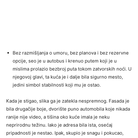
Bez razmišljanja o umoru, bez planova i bez rezervne
opcije, seo je u autobus i krenuo putem koji je u
mislima prolazio bezbroj puta tokom zatvorskih noći. U
njegovoj glavi, ta kuća je i dalje bila sigurno mesto,
jedini simbol stabilnosti koji mu je ostao.
Kada je stigao, slika ga je zatekla nespremnog. Fasada je
bila drugačije boje, dvorište puno automobila koje nikada
ranije nije video, a tišina oko kuće imala je neku
neprirodnu težinu. Iako je adresa bila ista, osećaj
pripadnosti je nestao. Ipak, skupio je snagu i pokucao,