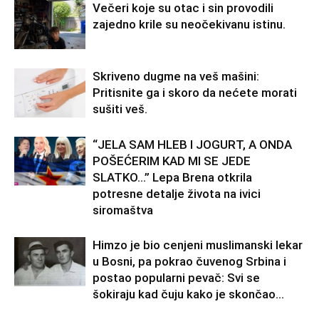
Večeri koje su otac i sin provodili
zajedno krile su neočekivanu istinu.
Skriveno dugme na veš mašini:
Pritisnite ga i skoro da nećete morati
sušiti veš.
“JELA SAM HLEB I JOGURT, A ONDA
POŠEĆERIM KAD MI SE JEDE
SLATKO…” Lepa Brena otkrila
potresne detalje života na ivici
siromaštva
Himzo je bio cenjeni muslimanski lekar
u Bosni, pa pokrao čuvenog Srbina i
postao popularni pevač: Svi se
šokiraju kad čuju kako je skončao...