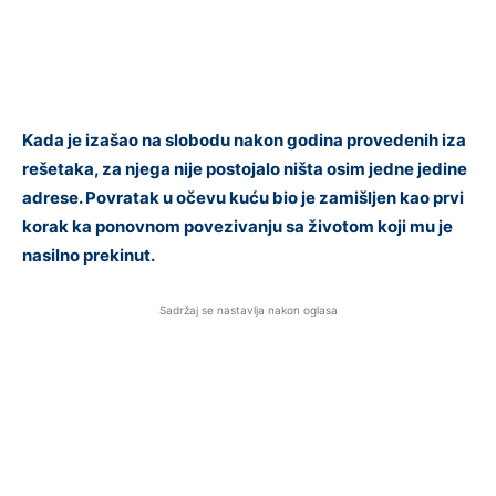
Kada je izašao na slobodu nakon godina provedenih iza
rešetaka, za njega nije postojalo ništa osim jedne jedine
adrese. Povratak u očevu kuću bio je zamišljen kao prvi
korak ka ponovnom povezivanju sa životom koji mu je
nasilno prekinut.
Sadržaj se nastavlja nakon oglasa