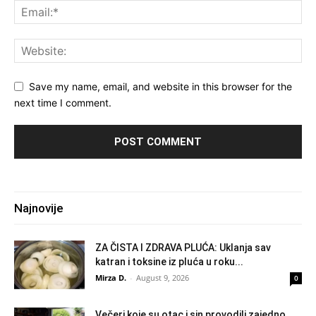
Save my name, email, and website in this browser for the
next time I comment.
Najnovije
ZA ČISTA I ZDRAVA PLUĆA: Uklanja sav
katran i toksine iz pluća u roku...
Mirza D.
-
August 9, 2026
0
Večeri koje su otac i sin provodili zajedno