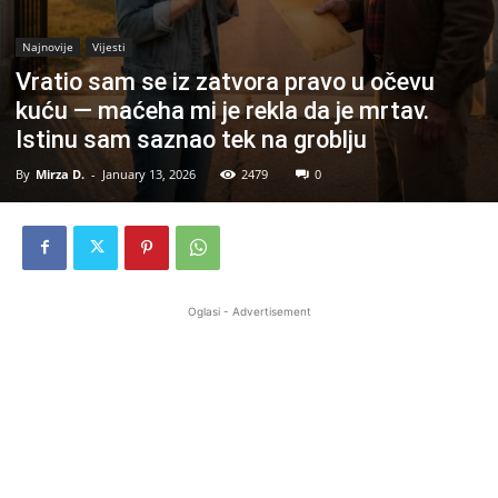
Najnovije
Vijesti
Vratio sam se iz zatvora pravo u očevu
kuću — maćeha mi je rekla da je mrtav.
Istinu sam saznao tek na groblju
By
Mirza D.
-
January 13, 2026
2479
0
Oglasi - Advertisement