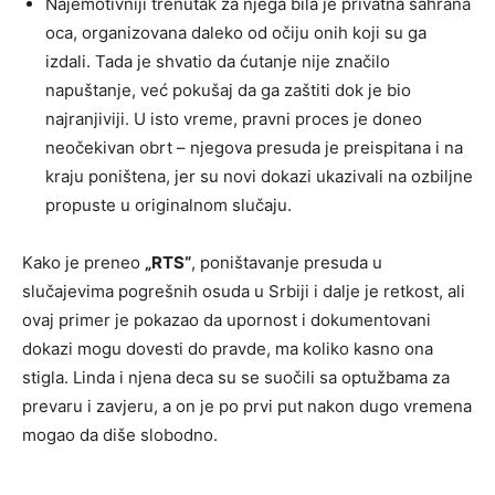
Najemotivniji trenutak za njega bila je privatna sahrana
oca, organizovana daleko od očiju onih koji su ga
izdali. Tada je shvatio da ćutanje nije značilo
napuštanje, već pokušaj da ga zaštiti dok je bio
najranjiviji. U isto vreme, pravni proces je doneo
neočekivan obrt – njegova presuda je preispitana i na
kraju poništena, jer su novi dokazi ukazivali na ozbiljne
propuste u originalnom slučaju.
Kako je preneo
„RTS“
, poništavanje presuda u
slučajevima pogrešnih osuda u Srbiji i dalje je retkost, ali
ovaj primer je pokazao da upornost i dokumentovani
dokazi mogu dovesti do pravde, ma koliko kasno ona
stigla. Linda i njena deca su se suočili sa optužbama za
prevaru i zavjeru, a on je po prvi put nakon dugo vremena
mogao da diše slobodno.