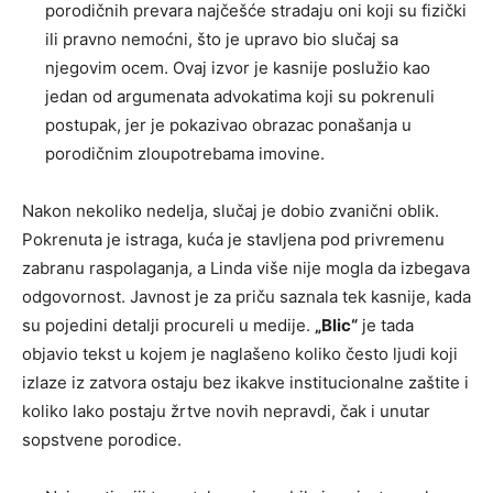
porodičnih prevara najčešće stradaju oni koji su fizički
ili pravno nemoćni, što je upravo bio slučaj sa
njegovim ocem. Ovaj izvor je kasnije poslužio kao
jedan od argumenata advokatima koji su pokrenuli
postupak, jer je pokazivao obrazac ponašanja u
porodičnim zloupotrebama imovine.
Nakon nekoliko nedelja, slučaj je dobio zvanični oblik.
Pokrenuta je istraga, kuća je stavljena pod privremenu
zabranu raspolaganja, a Linda više nije mogla da izbegava
odgovornost. Javnost je za priču saznala tek kasnije, kada
su pojedini detalji procureli u medije.
„Blic“
je tada
objavio tekst u kojem je naglašeno koliko često ljudi koji
izlaze iz zatvora ostaju bez ikakve institucionalne zaštite i
koliko lako postaju žrtve novih nepravdi, čak i unutar
sopstvene porodice.