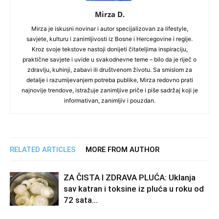
Mirza D.
Mirza je iskusni novinar i autor specijalizovan za lifestyle,
savjete, kulturu i zanimljivosti iz Bosne i Hercegovine i regije.
Kroz svoje tekstove nastoji donijeti čitateljima inspiraciju,
praktične savjete i uvide u svakodnevne teme – bilo da je riječ o
zdravlju, kuhinji, zabavi ili društvenom životu. Sa smislom za
detalje i razumijevanjem potreba publike, Mirza redovno prati
najnovije trendove, istražuje zanimljive priče i piše sadržaj koji je
informativan, zanimljiv i pouzdan.
RELATED ARTICLES
MORE FROM AUTHOR
ZA ČISTA I ZDRAVA PLUĆA: Uklanja
sav katran i toksine iz pluća u roku od
72 sata…