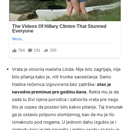
Vrata je otvorila maćeha Linda. Nije bilo zagrljaja, nije
bilo pitanja kako je, niti trunke saosećanja. Samo
hladna rečenica izgovorena bez zadrške:
otac je
navodno preminuo pre godinu dana
. Rekla mu je da
sada tu živi njena porodica i zatvorila vrata pre nego
što je uspeo da postavi bilo kakvo pitanje. Taj trenutak
ga je ostavio potpuno slomljenog, kao da mu je tlo
izmaknuto pod nogama. U jednom dahu izgubio je i
slobodu koju je tek povratio i jedinu osobu za koju je