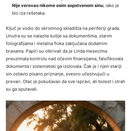
Nije verovao nikome osim sopstvenom sinu
, iako je
bio iza rešetaka.
Ključ je vodio do skromnog skladišta na periferiji grada.
Unutra su se nalazile kutije sa dokumentima, starim
fotografijama i metalna fioka zaključana dodatnim
bravama. Papiri su otkrivali da je Linda mesecima
preuzimala kontrolu nad očevim finansijama, falsifikovala
dokumenta i sistematski ga izolovala. Čak je i njen stariji
sin ostavio pisano priznanje, svesno učestvujući u
prevari. Otac je pokušavao da sve ispravi, ali bolest i strah
su ga sputavali.