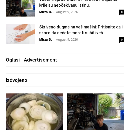
krile su neočekivanu istinu.
Mirza D.
-
August 9, 2026
0
Skriveno dugme na veš mašini: Pritisnite ga i
skoro da nećete morati sušiti veš.
Mirza D.
-
August 9, 2026
0
Oglasi - Advertisement
Izdvojeno