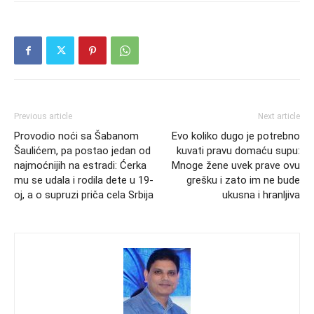
Previous article
Next article
Provodio noći sa Šabanom
Evo koliko dugo je potrebno
Šaulićem, pa postao jedan od
kuvati pravu domaću supu:
najmoćnijih na estradi: Ćerka
Mnoge žene uvek prave ovu
mu se udala i rodila dete u 19-
grešku i zato im ne bude
oj, a o supruzi priča cela Srbija
ukusna i hranljiva