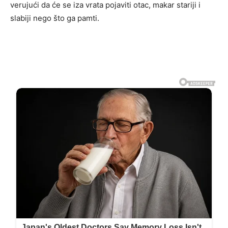
verujući da će se iza vrata pojaviti otac, makar stariji i
slabiji nego što ga pamti.