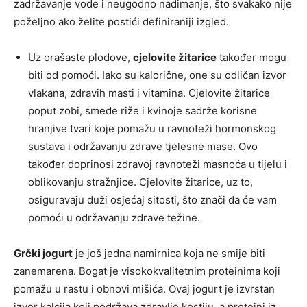
zadržavanje vode i neugodno nadimanje, što svakako nije
poželjno ako želite postići definiraniji izgled.
Uz orašaste plodove,
cjelovite žitarice
također mogu
biti od pomoći. Iako su kalorične, one su odličan izvor
vlakana, zdravih masti i vitamina. Cjelovite žitarice
poput zobi, smeđe riže i kvinoje sadrže korisne
hranjive tvari koje pomažu u ravnoteži hormonskog
sustava i održavanju zdrave tjelesne mase. Ovo
također doprinosi zdravoj ravnoteži masnoća u tijelu i
oblikovanju stražnjice. Cjelovite žitarice, uz to,
osiguravaju duži osjećaj sitosti, što znači da će vam
pomoći u održavanju zdrave težine.
Grčki jogurt
je još jedna namirnica koja ne smije biti
zanemarena. Bogat je visokokvalitetnim proteinima koji
pomažu u rastu i obnovi mišića. Ovaj jogurt je izvrstan
izvor kalcija koji podržava zdravlje kostiju, a proteini iz