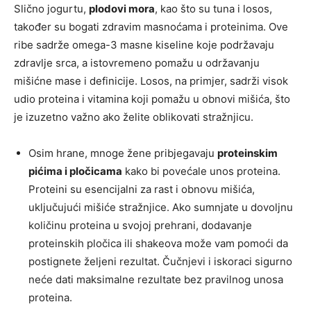
Slično jogurtu,
plodovi mora
, kao što su tuna i losos,
također su bogati zdravim masnoćama i proteinima. Ove
ribe sadrže omega-3 masne kiseline koje podržavaju
zdravlje srca, a istovremeno pomažu u održavanju
mišićne mase i definicije. Losos, na primjer, sadrži visok
udio proteina i vitamina koji pomažu u obnovi mišića, što
je izuzetno važno ako želite oblikovati stražnjicu.
Osim hrane, mnoge žene pribjegavaju
proteinskim
pićima i pločicama
kako bi povećale unos proteina.
Proteini su esencijalni za rast i obnovu mišića,
uključujući mišiće stražnjice. Ako sumnjate u dovoljnu
količinu proteina u svojoj prehrani, dodavanje
proteinskih pločica ili shakeova može vam pomoći da
postignete željeni rezultat. Čučnjevi i iskoraci sigurno
neće dati maksimalne rezultate bez pravilnog unosa
proteina.