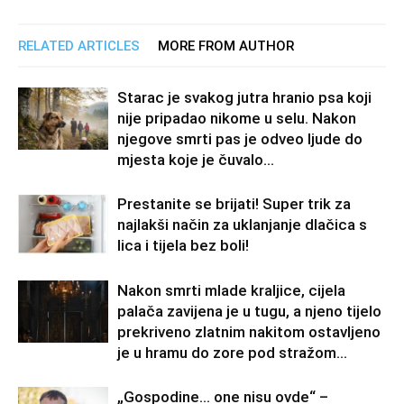
RELATED ARTICLES
MORE FROM AUTHOR
Starac je svakog jutra hranio psa koji
nije pripadao nikome u selu. Nakon
njegove smrti pas je odveo ljude do
mjesta koje je čuvalo...
Prestanite se brijati! Super trik za
najlakši način za uklanjanje dlačica s
lica i tijela bez boli!
Nakon smrti mlade kraljice, cijela
palača zavijena je u tugu, a njeno tijelo
prekriveno zlatnim nakitom ostavljeno
je u hramu do zore pod stražom...
„Gospodine… one nisu ovde“ –