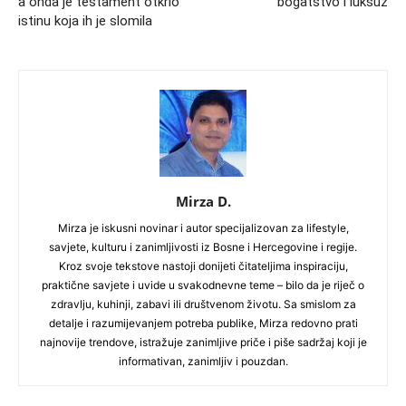
a onda je testament otkrio
bogatstvo i luksuz
istinu koja ih je slomila
Mirza D.
Mirza je iskusni novinar i autor specijalizovan za lifestyle,
savjete, kulturu i zanimljivosti iz Bosne i Hercegovine i regije.
Kroz svoje tekstove nastoji donijeti čitateljima inspiraciju,
praktične savjete i uvide u svakodnevne teme – bilo da je riječ o
zdravlju, kuhinji, zabavi ili društvenom životu. Sa smislom za
detalje i razumijevanjem potreba publike, Mirza redovno prati
najnovije trendove, istražuje zanimljive priče i piše sadržaj koji je
informativan, zanimljiv i pouzdan.