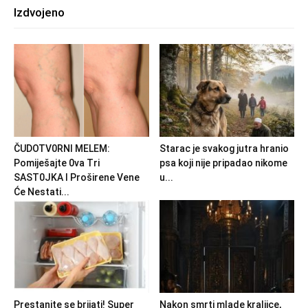
Izdvojeno
ČUDOTV0RNI MELEM:
Starac je svakog jutra hranio
Pomiješajte 0va Tri
psa koji nije pripadao nikome
SAST0JKA I Proširene Vene
u...
Će Nestati...
Prestanite se brijati! Super
Nakon smrti mlade kraljice,