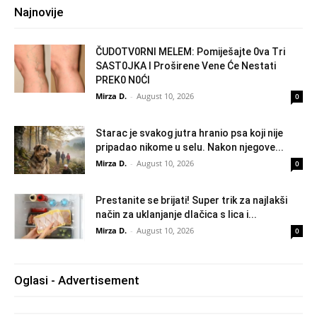
Najnovije
ČUDOTV0RNI MELEM: Pomiješajte 0va Tri
SAST0JKA I Proširene Vene Će Nestati
PREK0 N0ĆI
Mirza D.
-
August 10, 2026
0
Starac je svakog jutra hranio psa koji nije
pripadao nikome u selu. Nakon njegove...
Mirza D.
-
August 10, 2026
0
Prestanite se brijati! Super trik za najlakši
način za uklanjanje dlačica s lica i...
Mirza D.
-
August 10, 2026
0
Oglasi - Advertisement