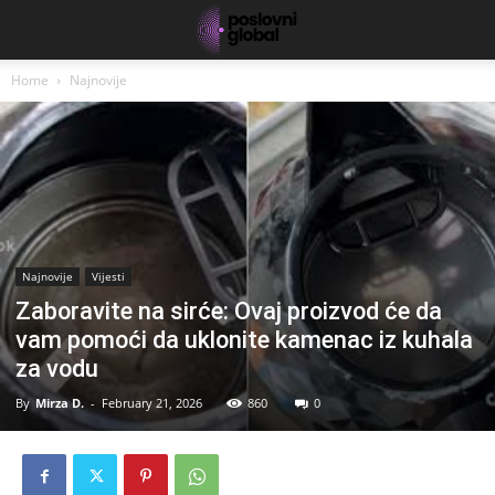
Home
Najnovije
Najnovije
Vijesti
Zaboravite na sirće: Ovaj proizvod će da
vam pomoći da uklonite kamenac iz kuhala
za vodu
By
Mirza D.
-
February 21, 2026
860
0