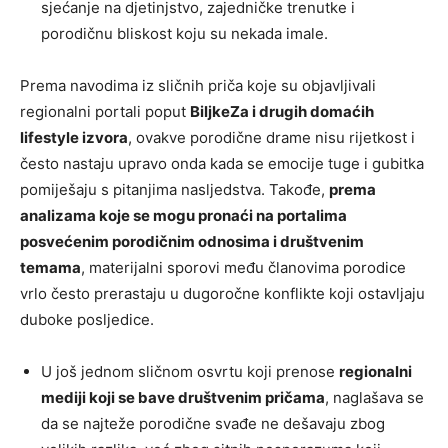
sjećanje na djetinjstvo, zajedničke trenutke i
porodičnu bliskost koju su nekada imale.
Prema navodima iz sličnih priča koje su objavljivali
regionalni portali poput
BiljkeZa i drugih domaćih
lifestyle izvora
, ovakve porodične drame nisu rijetkost i
često nastaju upravo onda kada se emocije tuge i gubitka
pomiješaju s pitanjima nasljedstva. Takođe,
prema
analizama koje se mogu pronaći na portalima
posvećenim porodičnim odnosima i društvenim
temama
, materijalni sporovi među članovima porodice
vrlo često prerastaju u dugoročne konflikte koji ostavljaju
duboke posljedice.
U još jednom sličnom osvrtu koji prenose
regionalni
mediji koji se bave društvenim pričama
, naglašava se
da se najteže porodične svađe ne dešavaju zbog