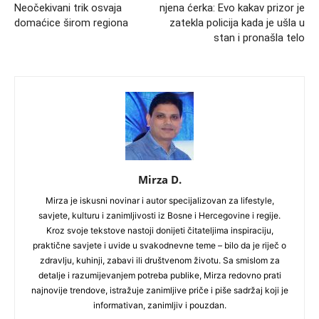
Neočekivani trik osvaja
njena ćerka: Evo kakav prizor je
domaćice širom regiona
zatekla policija kada je ušla u
stan i pronašla telo
Mirza D.
Mirza je iskusni novinar i autor specijalizovan za lifestyle,
savjete, kulturu i zanimljivosti iz Bosne i Hercegovine i regije.
Kroz svoje tekstove nastoji donijeti čitateljima inspiraciju,
praktične savjete i uvide u svakodnevne teme – bilo da je riječ o
zdravlju, kuhinji, zabavi ili društvenom životu. Sa smislom za
detalje i razumijevanjem potreba publike, Mirza redovno prati
najnovije trendove, istražuje zanimljive priče i piše sadržaj koji je
informativan, zanimljiv i pouzdan.