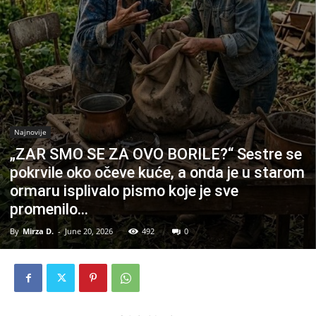
Najnovije
„ZAR SMO SE ZA OVO BORILE?“ Sestre se
pokrvile oko očeve kuće, a onda je u starom
ormaru isplivalo pismo koje je sve
promenilo…
By
Mirza D.
-
June 20, 2026
492
0