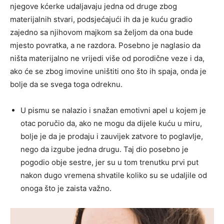
njegove kćerke udaljavaju jedna od druge zbog
materijalnih stvari, podsjećajući ih da je kuću gradio
zajedno sa njihovom majkom sa željom da ona bude
mjesto povratka, a ne razdora. Posebno je naglasio da
ništa materijalno ne vrijedi više od porodične veze i da,
ako će se zbog imovine uništiti ono što ih spaja, onda je
bolje da se svega toga odreknu.
U pismu se nalazio i snažan emotivni apel u kojem je
otac poručio da, ako ne mogu da dijele kuću u miru,
bolje je da je prodaju i zauvijek zatvore to poglavlje,
nego da izgube jedna drugu. Taj dio posebno je
pogodio obje sestre, jer su u tom trenutku prvi put
nakon dugo vremena shvatile koliko su se udaljile od
onoga što je zaista važno.