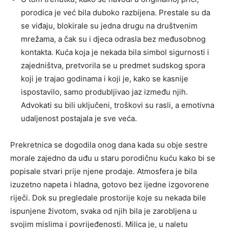
porodica je već bila duboko razbijena. Prestale su da
se viđaju, blokirale su jedna drugu na društvenim
mrežama, a čak su i djeca odrasla bez međusobnog
kontakta. Kuća koja je nekada bila simbol sigurnosti i
zajedništva, pretvorila se u predmet sudskog spora
koji je trajao godinama i koji je, kako se kasnije
ispostavilo, samo produbljivao jaz između njih.
Advokati su bili uključeni, troškovi su rasli, a emotivna
udaljenost postajala je sve veća.
Prekretnica se dogodila onog dana kada su obje sestre
morale zajedno da uđu u staru porodičnu kuću kako bi se
popisale stvari prije njene prodaje. Atmosfera je bila
izuzetno napeta i hladna, gotovo bez ijedne izgovorene
riječi. Dok su pregledale prostorije koje su nekada bile
ispunjene životom, svaka od njih bila je zarobljena u
svojim mislima i povrijeđenosti. Milica je, u naletu