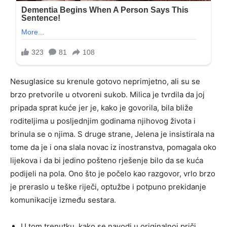
Nesuglasice su krenule gotovo neprimjetno, ali su se
brzo pretvorile u otvoreni sukob. Milica je tvrdila da joj
pripada sprat kuće jer je, kako je govorila, bila bliže
roditeljima u posljednjim godinama njihovog života i
brinula se o njima. S druge strane, Jelena je insistirala na
tome da je i ona slala novac iz inostranstva, pomagala oko
lijekova i da bi jedino pošteno rješenje bilo da se kuća
podijeli na pola. Ono što je počelo kao razgovor, vrlo brzo
je preraslo u teške riječi, optužbe i potpuno prekidanje
komunikacije između sestara.
U tom trenutku, kako se navodi u originalnoj priči,