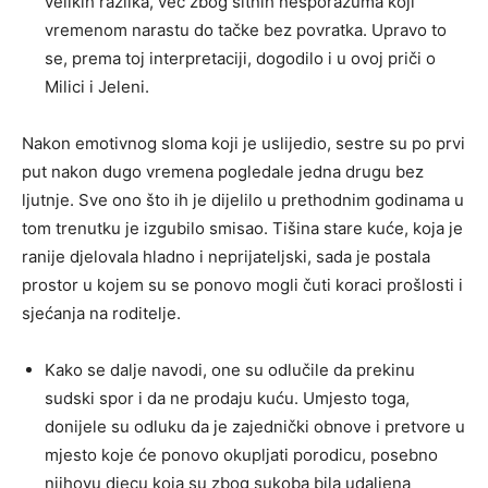
velikih razlika, već zbog sitnih nesporazuma koji
vremenom narastu do tačke bez povratka. Upravo to
se, prema toj interpretaciji, dogodilo i u ovoj priči o
Milici i Jeleni.
Nakon emotivnog sloma koji je uslijedio, sestre su po prvi
put nakon dugo vremena pogledale jedna drugu bez
ljutnje. Sve ono što ih je dijelilo u prethodnim godinama u
tom trenutku je izgubilo smisao. Tišina stare kuće, koja je
ranije djelovala hladno i neprijateljski, sada je postala
prostor u kojem su se ponovo mogli čuti koraci prošlosti i
sjećanja na roditelje.
Kako se dalje navodi, one su odlučile da prekinu
sudski spor i da ne prodaju kuću. Umjesto toga,
donijele su odluku da je zajednički obnove i pretvore u
mjesto koje će ponovo okupljati porodicu, posebno
njihovu djecu koja su zbog sukoba bila udaljena