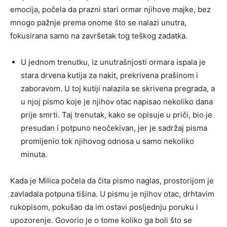
emocija, počela da prazni stari ormar njihove majke, bez
mnogo pažnje prema onome što se nalazi unutra,
fokusirana samo na završetak tog teškog zadatka.
U jednom trenutku, iz unutrašnjosti ormara ispala je
stara drvena kutija za nakit, prekrivena prašinom i
zaboravom. U toj kutiji nalazila se skrivena pregrada, a
u njoj pismo koje je njihov otac napisao nekoliko dana
prije smrti. Taj trenutak, kako se opisuje u priči, bio je
presudan i potpuno neočekivan, jer je sadržaj pisma
promijenio tok njihovog odnosa u samo nekoliko
minuta.
Kada je Milica počela da čita pismo naglas, prostorijom je
zavladala potpuna tišina. U pismu je njihov otac, drhtavim
rukopisom, pokušao da im ostavi posljednju poruku i
upozorenje. Govorio je o tome koliko ga boli što se