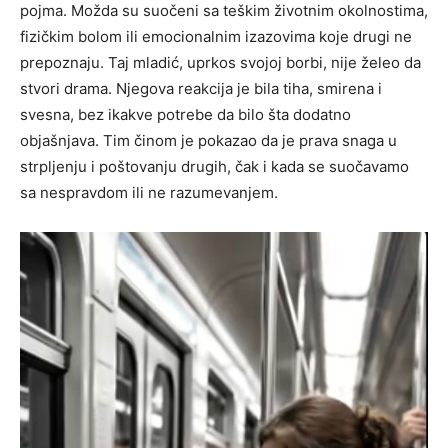
pojma. Možda su suočeni sa teškim životnim okolnostima,
fizičkim bolom ili emocionalnim izazovima koje drugi ne
prepoznaju. Taj mladić, uprkos svojoj borbi, nije želeo da
stvori drama. Njegova reakcija je bila tiha, smirena i
svesna, bez ikakve potrebe da bilo šta dodatno
objašnjava. Tim činom je pokazao da je prava snaga u
strpljenju i poštovanju drugih, čak i kada se suočavamo
sa nespravdom ili ne razumevanjem.