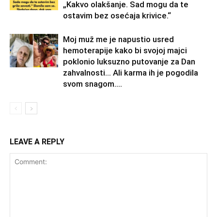
„Kakvo olakšanje. Sad mogu da te
ostavim bez osećaja krivice.“
Moj muž me je napustio usred
hemoterapije kako bi svojoj majci
poklonio luksuzno putovanje za Dan
zahvalnosti… Ali karma ih je pogodila
svom snagom....
LEAVE A REPLY