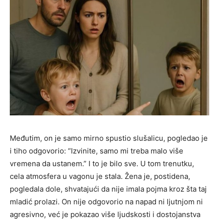
Međutim, on je samo mirno spustio slušalicu, pogledao je
i tiho odgovorio: “Izvinite, samo mi treba malo više
vremena da ustanem.” I to je bilo sve. U tom trenutku,
cela atmosfera u vagonu je stala. Žena je, postidena,
pogledala dole, shvatajući da nije imala pojma kroz šta taj
mladić prolazi. On nije odgovorio na napad ni ljutnjom ni
agresivno, već je pokazao više ljudskosti i dostojanstva