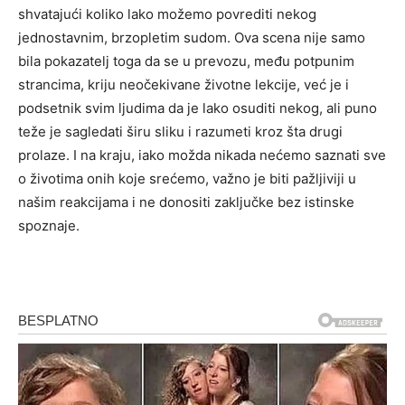
shvatajući koliko lako možemo povrediti nekog
jednostavnim, brzopletim sudom. Ova scena nije samo
bila pokazatelj toga da se u prevozu, među potpunim
strancima, kriju neočekivane životne lekcije, već je i
podsetnik svim ljudima da je lako osuditi nekog, ali puno
teže je sagledati širu sliku i razumeti kroz šta drugi
prolaze. I na kraju, iako možda nikada nećemo saznati sve
o životima onih koje srećemo, važno je biti pažljiviji u
našim reakcijama i ne donositi zaključke bez istinske
spoznaje.