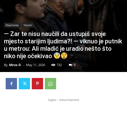
Najnovije
Vijesti
— Zar te nisu naučili da ustupiš svoje
mjesto starijim ljudima?! — viknuo je putnik
u metrou: Ali mladić je uradio nešto što
niko nije očekivao
By
Mirza D.
-
May 11, 2026
732
0
Oglasi - Advertisement