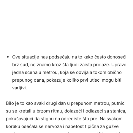
Ove situacije nas podsećaju na to kako često donoseći
brz sud, ne znamo kroz šta ljudi zaista prolaze. Upravo
jedna scena u metrou, koja se odvijala tokom obično
prepunog dana, pokazuje koliko prvi utisci mogu biti
varljivi.
Bilo je to kao svaki drugi dan u prepunom metrou, putnici
su se kretali u brzom ritmu, dolazeći i odlazeći sa stanica,
pokušavajući da stignu na odredište što pre. Na svakom
koraku osećala se nervoza i napetost tipična za gužve