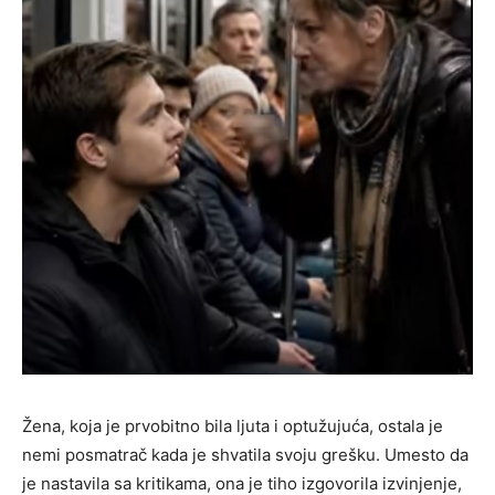
Žena, koja je prvobitno bila ljuta i optužujuća, ostala je
nemi posmatrač kada je shvatila svoju grešku. Umesto da
je nastavila sa kritikama, ona je tiho izgovorila izvinjenje,