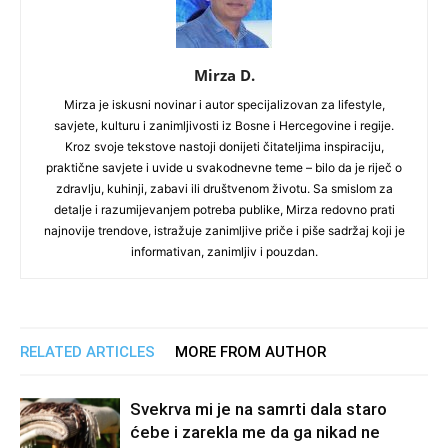
Mirza D.
Mirza je iskusni novinar i autor specijalizovan za lifestyle,
savjete, kulturu i zanimljivosti iz Bosne i Hercegovine i regije.
Kroz svoje tekstove nastoji donijeti čitateljima inspiraciju,
praktične savjete i uvide u svakodnevne teme – bilo da je riječ o
zdravlju, kuhinji, zabavi ili društvenom životu. Sa smislom za
detalje i razumijevanjem potreba publike, Mirza redovno prati
najnovije trendove, istražuje zanimljive priče i piše sadržaj koji je
informativan, zanimljiv i pouzdan.
RELATED ARTICLES
MORE FROM AUTHOR
Svekrva mi je na samrti dala staro
ćebe i zarekla me da ga nikad ne