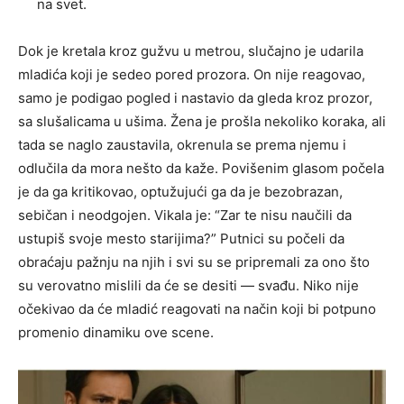
na svet.
Dok je kretala kroz gužvu u metrou, slučajno je udarila
mladića koji je sedeo pored prozora. On nije reagovao,
samo je podigao pogled i nastavio da gleda kroz prozor,
sa slušalicama u ušima. Žena je prošla nekoliko koraka, ali
tada se naglo zaustavila, okrenula se prema njemu i
odlučila da mora nešto da kaže. Povišenim glasom počela
je da ga kritikovao, optužujući ga da je bezobrazan,
sebičan i neodgojen. Vikala je: “Zar te nisu naučili da
ustupiš svoje mesto starijima?” Putnici su počeli da
obraćaju pažnju na njih i svi su se pripremali za ono što
su verovatno mislili da će se desiti — svađu. Niko nije
očekivao da će mladić reagovati na način koji bi potpuno
promenio dinamiku ove scene.