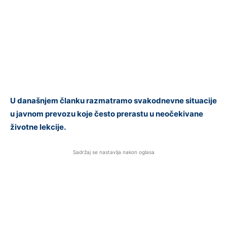
U današnjem članku razmatramo svakodnevne situacije
u javnom prevozu koje često prerastu u neočekivane
životne lekcije.
Sadržaj se nastavlja nakon oglasa