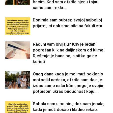
bacim: Kad sam otkrila njenu tajnu
samo sam rekla...
Donirala sam bubreg svojoj najboljoj
prijateljici dok smo bile na fakultetu.
Računi vam divljaju? Kriv je jedan
pogrešan klik na daljinskom od klime.
Rješenje je banalno, a nitko ga ne
koristi
Onog dana kada je moj muž poklonio
motocikl nećaku, otkrila sam da nije
izdao samo našu kćer, nego je svojim
potpisom ukrao budućnost koju...
Sobala sam u bolnici, dok sam jecala,
kada je muž došao i hladno rekao: