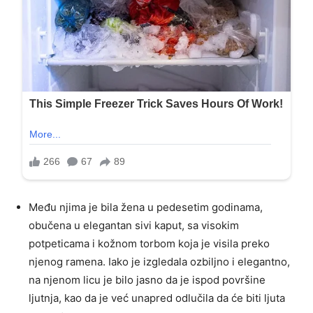
Među njima je bila žena u pedesetim godinama,
obučena u elegantan sivi kaput, sa visokim
potpeticama i kožnom torbom koja je visila preko
njenog ramena. Iako je izgledala ozbiljno i elegantno,
na njenom licu je bilo jasno da je ispod površine
ljutnja, kao da je već unapred odlučila da će biti ljuta