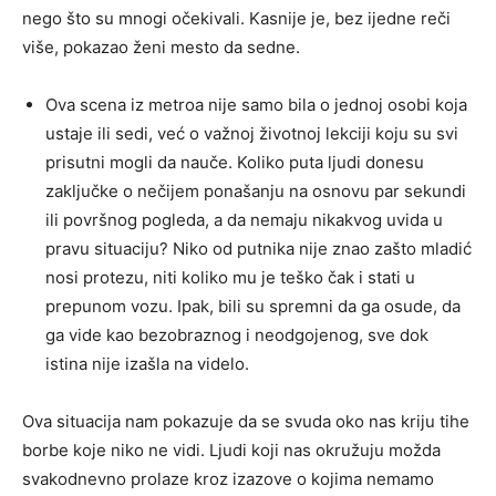
nego što su mnogi očekivali. Kasnije je, bez ijedne reči
više, pokazao ženi mesto da sedne.
Ova scena iz metroa nije samo bila o jednoj osobi koja
ustaje ili sedi, već o važnoj životnoj lekciji koju su svi
prisutni mogli da nauče. Koliko puta ljudi donesu
zaključke o nečijem ponašanju na osnovu par sekundi
ili površnog pogleda, a da nemaju nikakvog uvida u
pravu situaciju? Niko od putnika nije znao zašto mladić
nosi protezu, niti koliko mu je teško čak i stati u
prepunom vozu. Ipak, bili su spremni da ga osude, da
ga vide kao bezobraznog i neodgojenog, sve dok
istina nije izašla na videlo.
Ova situacija nam pokazuje da se svuda oko nas kriju tihe
borbe koje niko ne vidi. Ljudi koji nas okružuju možda
svakodnevno prolaze kroz izazove o kojima nemamo