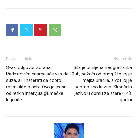
Previous article
Next article
Svaki odgovor Zorana
Bila je omiljena Beograđanka
Radmilovića nasmejaće vas do
80-ih, bežeći od onog što joj je
suza, ali i naterati da dobro
majka uradila, život joj je
razmislite o sebi: Ovo je jedan
postao kao kazna: Skončala
od retkih intervjua glumačke
jezivo u domu za stare u 43.
legende
godini