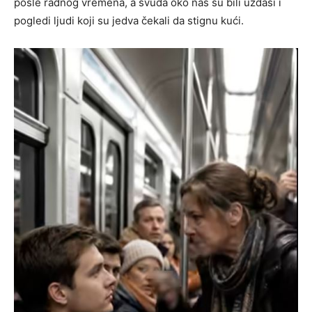
posle radnog vremena, a svuda oko nas su bili uzdasi i
pogledi ljudi koji su jedva čekali da stignu kući.