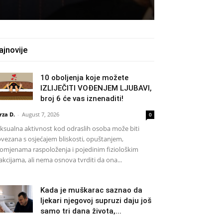
ajnovije
10 oboljenja koje možete
IZLIJEČITI VOĐENJEM LJUBAVI,
broj 6 će vas iznenaditi!
rza D.
-
August 7, 2026
0
ksualna aktivnost kod odraslih osoba može biti
vezana s osjećajem bliskosti, opuštanjem,
omjenama raspoloženja i pojedinim fiziološkim
akcijama, ali nema osnova tvrditi da ona...
Kada je muškarac saznao da
ljekari njegovoj supruzi daju još
samo tri dana života,...