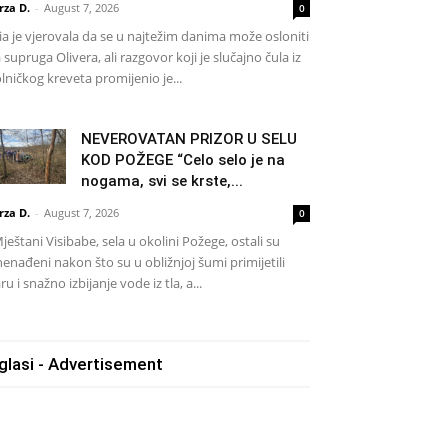
rza D.
-
August 7, 2026
0
a je vjerovala da se u najtežim danima može osloniti
 supruga Olivera, ali razgovor koji je slučajno čula iz
lničkog kreveta promijenio je...
NEVEROVATAN PRIZOR U SELU
KOD POŽEGE “Celo selo je na
nogama, svi se krste,...
rza D.
-
August 7, 2026
0
eštani Visibabe, sela u okolini Požege, ostali su
nenađeni nakon što su u obližnjoj šumi primijetili
ru i snažno izbijanje vode iz tla, a...
glasi - Advertisement