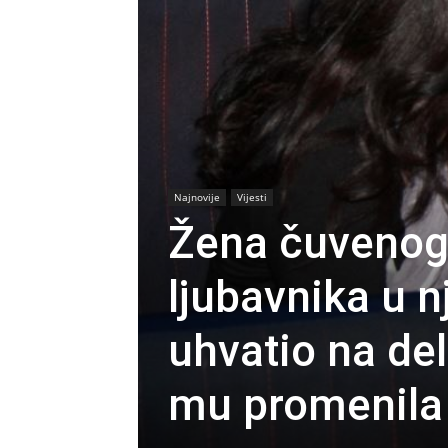
Najnovije
Vijesti
Žena čuvenog 
ljubavnika u nj
uhvatio na del
mu promenila 