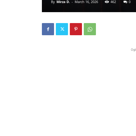
By
Mirza D.
-
March 16, 2026
462
0
Ogl