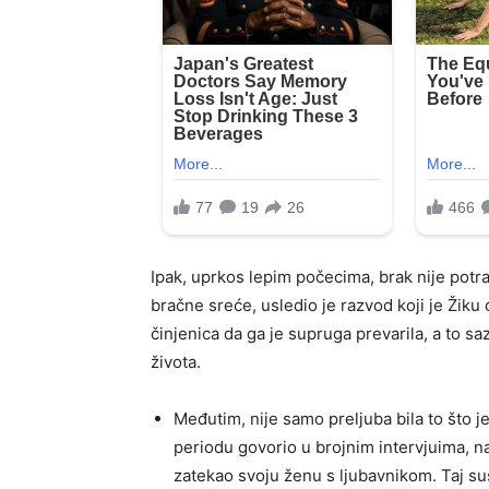
Ipak, uprkos lepim počecima, brak nije potra
bračne sreće, usledio je razvod koji je Žik
činjenica da ga je supruga prevarila, a to 
života.
Međutim, nije samo preljuba bila to što j
periodu govorio u brojnim intervjuima, n
zatekao svoju ženu s ljubavnikom. Taj su