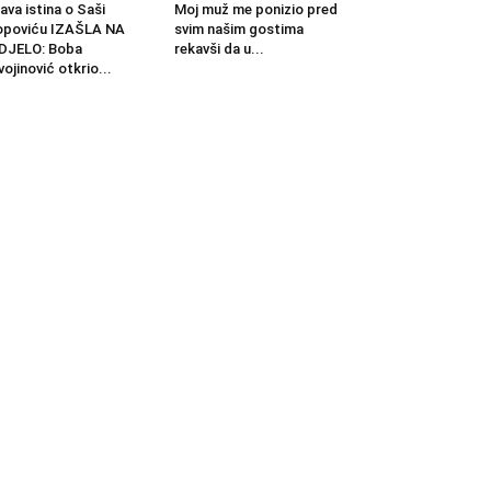
ava istina o Saši
Moj muž me ponizio pred
opoviću IZAŠLA NA
svim našim gostima
DJELO: Boba
rekavši da u...
vojinović otkrio...