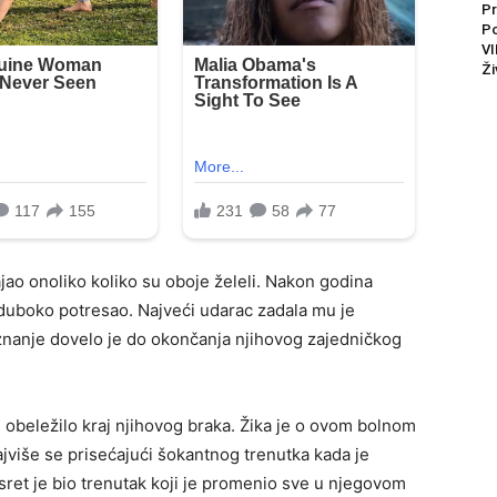
Pr
P
VI
Ži
jao onoliko koliko su oboje želeli. Nakon godina
u duboko potresao. Najveći udarac zadala mu je
saznanje dovelo je do okončanja njihovog zajedničkog
e obeležilo kraj njihovog braka. Žika je o ovom bolnom
ajviše se prisećajući šokantnog trenutka kada je
sret je bio trenutak koji je promenio sve u njegovom