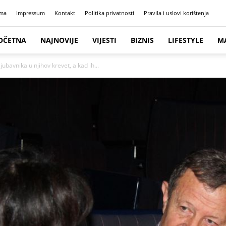
ma
Impressum
Kontakt
Politika privatnosti
Pravila i uslovi korištenja
OČETNA
NAJNOVIJE
VIJESTI
BIZNIS
LIFESTYLE
M
ubavnika u njihov krevet, a kad ih...