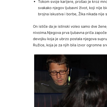
Tokom svoje karijere, prošao je kroz mnog
svakako njegov ljubavni život, koji nije b
brojna iskustva i borbe, Žika nikada nije 
On ističe da je istinski voleo samo dve žene
nivoima.Njegova prva ljubavna priča započe
devojku koja je ubrzo postala njegova suprug
Ružice, koja je za njih bila izvor ogromne sr