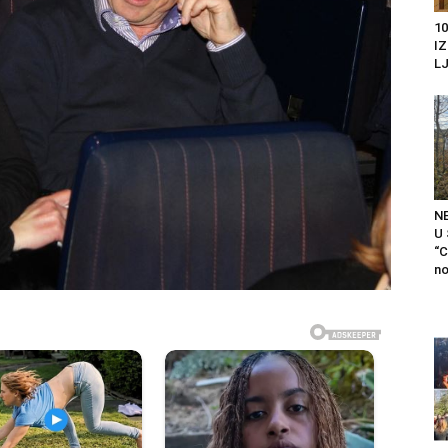
10
I
LJ
N
U
“C
no