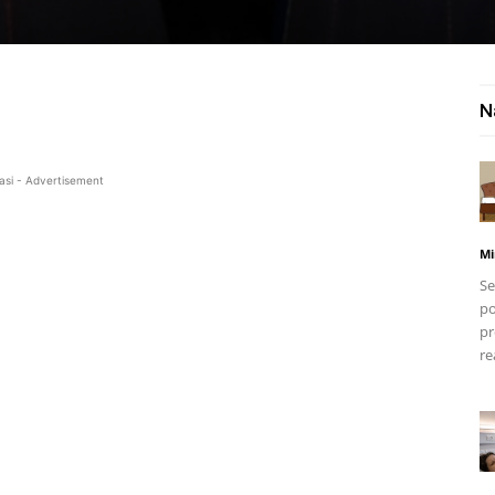
N
asi - Advertisement
Mi
Se
po
pr
re