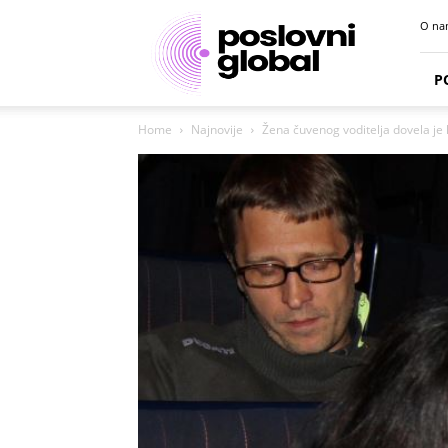
Poslovni
O na
portal
P
Home
Najnovije
Žena čuvenog voditelja dovela je lj