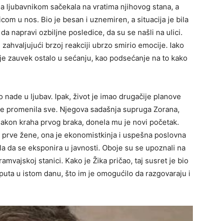
 sa ljubavnikom sačekala na vratima njihovog stana, a
com u nos. Bio je besan i uznemiren, a situacija je bila
da napravi ozbiljne posledice, da su se našli na ulici.
e zahvaljujući brzoj reakciji ubrzo smirio emocije. Iako
u je zauvek ostalo u sećanju, kao podsećanje na to kako
 nade u ljubav. Ipak, život je imao drugačije planove
a je promenila sve. Njegova sadašnja supruga Zorana,
 nakon kraha prvog braka, donela mu je novi početak.
e prve žene, ona je ekonomistkinja i uspešna poslovna
lela da se eksponira u javnosti. Oboje su se upoznali na
amvajskoj stanici. Kako je Žika pričao, taj susret je bio
 puta u istom danu, što im je omogućilo da razgovaraju i