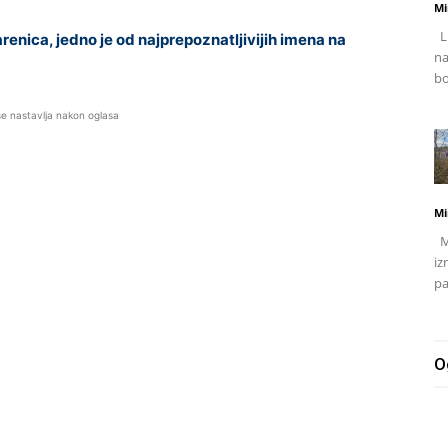
Mi
Li
arenica, jedno je od najprepoznatljivijih imena na
na
bo
se nastavlja nakon oglasa
Mi
Mj
iz
pa
O