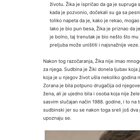
životu. Žika je ispričao da ga je supruga
kada je pozvonio, dočekali su ga sa pesni
toliko napeta da je, kako je rekao, mogao 
Iako je bio pun besa, Žika je priznao da j
je bolno, taj trenutak je bio nešto što m
preljuba može uništiti i najsnažnije veze.
Nakon tog razočaranja, Žika nije imao mnogo
za njega. Sudbina je Žiki donela ljubav koj
koja je u njegov život ušla nekoliko godina
Zorana je bila potpuno drugačija od njegov
žena, ali je ujedno bila i osoba koja nije že
sasvim slučajan način 1988. godine, i to na tr
sudbinski jer su se nakon toga sreli još dva
upoznaju se.