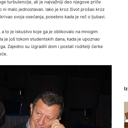
e turbulencije, ali je najvažniji deo njegove priče
io ni malo jednostavan. Iako je kroz život prošao kroz
skrivao svoja osećanja, posebno kada je reč o ljubavi.
, a to je iskustvo koje ga je oblikovalo na mnogim
la je još tokom studentskih dana, kada je upoznao
a. Zajedno su izgradili dom i postali roditelji ćerke
eće.
I