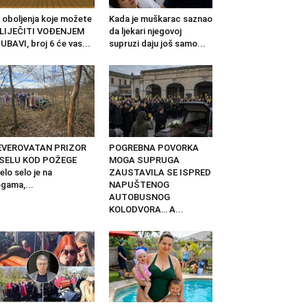
 oboljenja koje možete
Kada je muškarac saznao
ZLIJEČITI VOĐENJEM
da ljekari njegovoj
UBAVI, broj 6 će vas...
supruzi daju još samo...
EVEROVATAN PRIZOR
POGREBNA POVORKA
 SELU KOD POŽEGE
MOGA SUPRUGA
elo selo je na
ZAUSTAVILA SE ISPRED
gama,...
NAPUŠTENOG
AUTOBUSNOG
KOLODVORA… A...