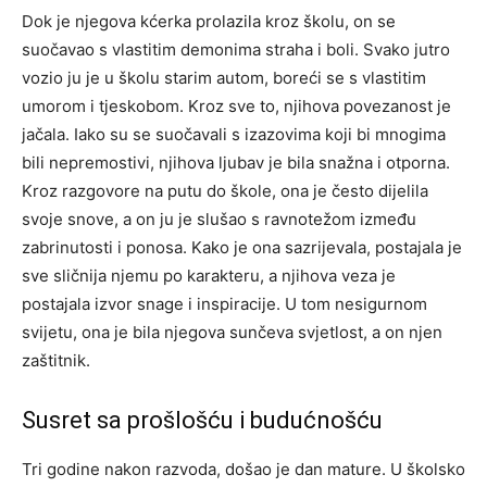
Dok je njegova kćerka prolazila kroz školu, on se
suočavao s vlastitim demonima straha i boli. Svako jutro
vozio ju je u školu starim autom, boreći se s vlastitim
umorom i tjeskobom. Kroz sve to, njihova povezanost je
jačala.
Iako su se suočavali s izazovima koji bi mnogima
bili nepremostivi, njihova ljubav je bila snažna i otporna.
Kroz razgovore na putu do škole, ona je često dijelila
svoje snove, a on ju je slušao s ravnotežom između
zabrinutosti i ponosa.
Kako je ona sazrijevala, postajala je
sve sličnija njemu po karakteru, a njihova veza je
postajala izvor snage i inspiracije. U tom nesigurnom
svijetu, ona je bila njegova sunčeva svjetlost, a on njen
zaštitnik.
Susret sa prošlošću i budućnošću
Tri godine nakon razvoda, došao je dan mature. U školsko