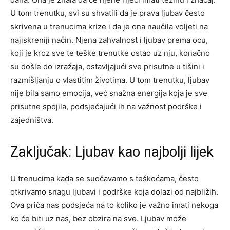
U tom trenutku, svi su shvatili da je prava ljubav često
skrivena u trenucima krize i da je ona naučila voljeti na
najiskreniji način.
Njena zahvalnost i ljubav prema ocu,
koji je kroz sve te teške trenutke ostao uz nju, konačno
su došle do izražaja, ostavljajući sve prisutne u tišini i
razmišljanju o vlastitim životima.
U tom trenutku, ljubav
nije bila samo emocija, već snažna energija koja je sve
prisutne spojila, podsjećajući ih na važnost podrške i
zajedništva.
Zaključak: Ljubav kao najbolji lijek
U trenucima kada se suočavamo s teškoćama, često
otkrivamo snagu ljubavi i podrške koja dolazi od najbližih.
Ova priča nas podsjeća na to koliko je važno imati nekoga
ko će biti uz nas, bez obzira na sve.
Ljubav može