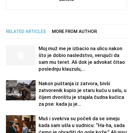
RELATED ARTICLES
MORE FROM AUTHOR
Moj muž me je izbacio na ulicu nakon
što je dobio nasledstvo, verujući da
sam mu teret. Ali dok je advokat čitao
poslednju klauzulu,...
Nakon puštanja iz zatvora, bivši
zatvorenik kupio je staru kuću u selu, u
čijem dvorištu je stajala čudna kućica
za pse: kada ju je...
Muš i svekrva su počeli da se smeju
kada sam ušla u sudnicu: “Ha-ha, sada
ćemo je obraditi do gole kože.” Ali nisu