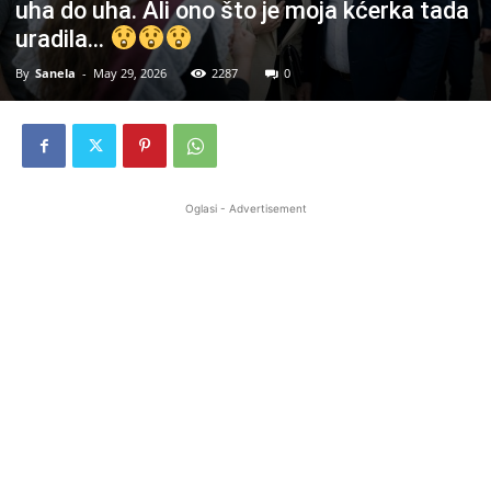
uha do uha. Ali ono što je moja kćerka tada
uradila…
By
Sanela
-
May 29, 2026
2287
0
Oglasi - Advertisement