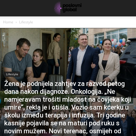
Home
Lifestyle
Lifestyle
Žena je podnijela zahtjev za razvod petog
dana nakon dijagnoze. Onkologija. „Ne
namjeravam trošiti mladost na čovjeka koji
umire“, rekla je i otišla. Vozio sam kćerku u
školu između terapija i infuzija. Tri godine
kasnije pojavila se na maturi pod ruku s
novim mužem. Novi terenac, osmijeh od