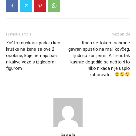
Previous article
Next article
Zašto muškarci padaju kao
Kada se tokom sahrane
kruške na žene sa ove 2
gavran spustio na mali kovčeg,
osobine, koje nemaju baš
ljudi su zanijemili. A trenutak
nikakve veze s izgledom i
kasnije dogodilo se nešto što
figurom
niko nikada nije uspio
zaboraviti……
Sanela