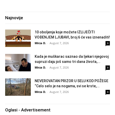
Najnovije
10 oboljenja koje možete IZLIJEČITI
VOĐENJEM LJUBAVI, broj 6 će vas iznenaditi!
Mirza D.
-
August 7, 2026
0
Kada je muškarac saznao da ljekari njegovoj
supruzi daju još samo tri dana života,...
Mirza D.
-
August 7, 2026
0
NEVEROVATAN PRIZOR U SELU KOD POŽEGE
“Celo selo je na nogama, svi se krste,...
Mirza D.
-
August 7, 2026
0
Oglasi - Advertisement