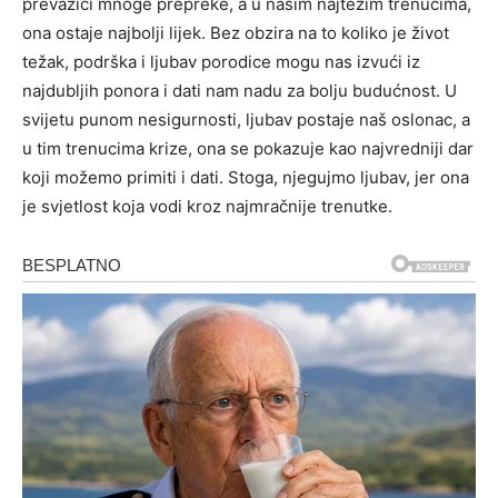
prevazići mnoge prepreke, a u našim najtežim trenucima,
ona ostaje najbolji lijek. Bez obzira na to koliko je život
težak, podrška i ljubav porodice mogu nas izvući iz
najdubljih ponora i dati nam nadu za bolju budućnost.
U
svijetu punom nesigurnosti, ljubav postaje naš oslonac, a
u tim trenucima krize, ona se pokazuje kao najvredniji dar
koji možemo primiti i dati. Stoga, njegujmo ljubav, jer ona
je svjetlost koja vodi kroz najmračnije trenutke.