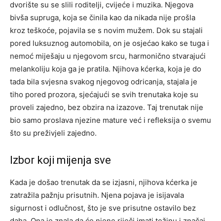
dvorište su se slili roditelji, cvijeće i muzika. Njegova
bivša supruga, koja se činila kao da nikada nije prošla
kroz teškoće, pojavila se s novim mužem.
Dok su stajali
pored luksuznog automobila, on je osjećao kako se tuga i
nemoć miješaju u njegovom srcu, harmonično stvarajući
melankoliju koja ga je pratila.
Njihova kćerka, koja je do
tada bila svjesna svakog njegovog odricanja, stajala je
tiho pored prozora, sjećajući se svih trenutaka koje su
proveli zajedno, bez obzira na izazove. Taj trenutak nije
bio samo proslava njezine mature već i refleksija o svemu
što su preživjeli zajedno.
Izbor koji mijenja sve
Kada je došao trenutak da se izjasni, njihova kćerka je
zatražila pažnju prisutnih. Njena pojava je isijavala
sigurnost i odlučnost, što je sve prisutne ostavilo bez
daha. Ona je znala da će njene riječi imati težinu i značaj.