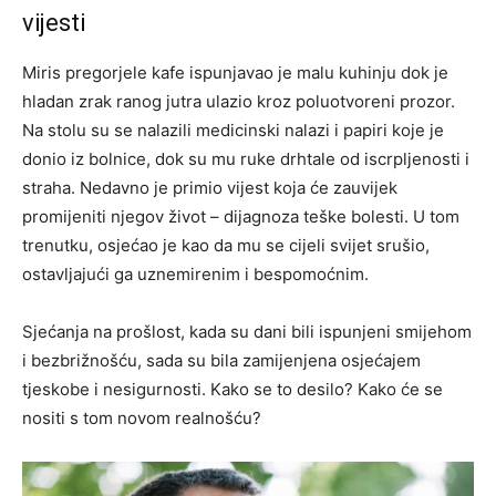
vijesti
Miris pregorjele kafe ispunjavao je malu kuhinju dok je
hladan zrak ranog jutra ulazio kroz poluotvoreni prozor.
Na stolu su se nalazili medicinski nalazi i papiri koje je
donio iz bolnice, dok su mu ruke drhtale od iscrpljenosti i
straha. Nedavno je primio vijest koja će zauvijek
promijeniti njegov život – dijagnoza teške bolesti. U tom
trenutku, osjećao je kao da mu se cijeli svijet srušio,
ostavljajući ga uznemirenim i bespomoćnim.
Sjećanja na prošlost, kada su dani bili ispunjeni smijehom
i bezbrižnošću, sada su bila zamijenjena osjećajem
tjeskobe i nesigurnosti. Kako se to desilo? Kako će se
nositi s tom novom realnošću?