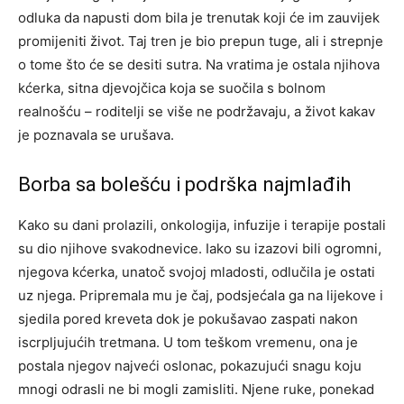
odluka da napusti dom bila je trenutak koji će im zauvijek
promijeniti život. Taj tren je bio prepun tuge, ali i strepnje
o tome što će se desiti sutra. Na vratima je ostala njihova
kćerka, sitna djevojčica koja se suočila s bolnom
realnošću – roditelji se više ne podržavaju, a život kakav
je poznavala se urušava.
Borba sa bolešću i podrška najmlađih
Kako su dani prolazili, onkologija, infuzije i terapije postali
su dio njihove svakodnevice. Iako su izazovi bili ogromni,
njegova kćerka, unatoč svojoj mladosti, odlučila je ostati
uz njega. Pripremala mu je čaj, podsjećala ga na lijekove i
sjedila pored kreveta dok je pokušavao zaspati nakon
iscrpljujućih tretmana.
U tom teškom vremenu, ona je
postala njegov najveći oslonac, pokazujući snagu koju
mnogi odrasli ne bi mogli zamisliti. Njene ruke, ponekad