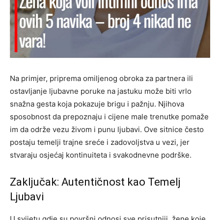
Na primjer, priprema omiljenog obroka za partnera ili
ostavljanje ljubavne poruke na jastuku može biti vrlo
snažna gesta koja pokazuje brigu i pažnju. Njihova
sposobnost da prepoznaju i cijene male trenutke pomaže
im da održe vezu živom i punu ljubavi. Ove sitnice često
postaju temelji trajne sreće i zadovoljstva u vezi, jer
stvaraju osjećaj kontinuiteta i svakodnevne podrške.
Zaključak: Autentičnost kao Temelj
Ljubavi
U svijetu gdje su površni odnosi sve prisutniji, žene koje