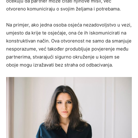
očekuju da partner može čitati njihove misli, već
otvoreno komuniciraju o svojim željama i potrebama.
Na primjer, ako jedna osoba osjeća nezadovoljstvo u vezi,
umjesto da krije te osjećaje, ona će ih iskomunicirati na
konstruktivan način. Ova otvorenost ne samo da smanjuje
nesporazume, već također produbljuje povjerenje među
partnerima, stvarajući sigurno okruženje u kojem se
oboje mogu izražavati bez straha od odbacivanja.