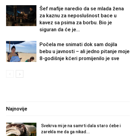
Šef mafije naredio da se mlada žena
za kaznu za neposlušnost bace u
kavez sa psima za borbu. Bio je
siguran da će je...
Počela me snimati dok sam dojila
bebu u javnosti – ali jedno pitanje moje
8-godišnje kćeri promijenilo je sve
Najnovije
Svekrva mi je na samrti dala staro ćebe i
zarekla me da ga nikad...