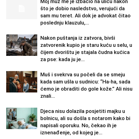
Moj muž me je izbacio na ulicu nakon
što je dobio nasledstvo, verujući da
sam mu teret. Ali dok je advokat čitao
poslednju klauzulu,...
Nakon puštanja iz zatvora, bivši
zatvorenik kupio je staru kuću u selu, u
čijem dvorištu je stajala čudna kućica
za pse: kada ju je...
Muš i svekrva su počeli da se smeju
kada sam ušla u sudnicu: “Ha-ha, sada
ćemo je obraditi do gole kože.” Ali nisu
znali...
Djeca nisu dolazila posjetiti majku u
bolnicu, ali su došla s notarom kako bi
napisali oporuku. No, čekao ih je
iznenađenje, od kojeg je...