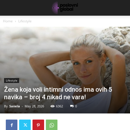
Home
Lifestyle
Lifestyle
Žena koja voli intimni odnos ima ovih 5
navika – broj 4 nikad ne vara!
By
Sanela
-
May 28, 2026
6362
0