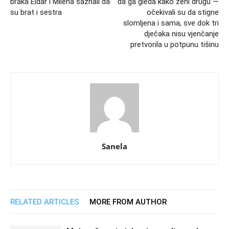
braka Eldar i Milena saznali da
da ga gleda kako ženi drugu —
su brat i sestra
očekivali su da stigne
slomljena i sama, sve dok tri
dječaka nisu vjenčanje
pretvorila u potpunu tišinu
Sanela
RELATED ARTICLES
MORE FROM AUTHOR