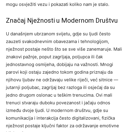
mogu osvježiti vezu i pokazati koliko nam je stalo.
Značaj Nježnosti u Modernom Društvu
U današnjem ubrzanom svijetu, gdje su ljudi često
zauzeti svakodnevnim obavezama i tehnologijom,
nježnost postaje nešto što se sve više zanemaruje. Mali
znakovi pažnje, poput zagrljaja, poljupca ili čak
jednostavnog osmijeha, dobijaju na važnosti.
Mnogi
parovi koji ostaju zajedno tokom godina priznaju da
njihovu ljubav ne održavaju velike riječi, već sitnice —
jutarnji poljubac, zagrljaj bez razloga ili osjećaj da su
jedno drugom oslonac u teškim trenucima. Ovi mali
trenuci stvaraju duboku povezanost i jačaju odnos
između dvoje ljudi.
U modernom društvu, gdje su
komunikacija i interakcija često digitalizovani, fizička
nježnost postaje ključni faktor za održavanje emotivne