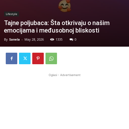
Lifestyle
Tajne poljubaca: Šta otkrivaju o našim
emocijama i međusobnoj bliskosti
By
Sanela
-
May 28, 2026
1335
0
Oglasi - Advertisement