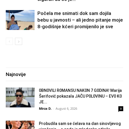
Počela me snimati dok sam dojila
bebu u javnosti – ali jedno pitanje moje
8-godišnje kćeri promijenilo je sve
Najnovije
0BN0VlLl R0MANSU NAK0N 7 G0DlNA! Marija
Šerifović pokazala JAČU P0L0VINU – EV0 K0
JE...
Mirza D.
-
August 6, 2026
0
Probudila sam se ćelava na dan sinovljevog