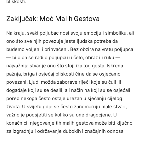
bliskosti.
Zaključak: Moć Malih Gestova
Na kraju, svaki poljubac nosi svoju emociju i simboliku, ali
ono što sve njih povezuje jeste ljudska potreba da
budemo voljeni i prihvaćeni. Bez obzira na vrstu poljupca
— bilo da se radi o poljupcu u čelo, obraz ili ruku —
najvažnija stvar je ono što stoji iza tog gesta.
Iskrena
pažnja, briga i osjećaj bliskosti čine da se osjećamo
povezani. Ljudi možda zaborave riječi koje su čuli ili
događaje koji su se desili, ali način na koji su se osjećali
pored nekoga često ostaje urezan u sjećanju cijelog
života.
U svijetu gdje se često zanemaruju male stvari,
važno je podsjetiti se koliko su one dragocjene. U
konačnici, njegovanje tih malih gestova može biti ključno
za izgradnju i održavanje dubokih i značajnih odnosa.