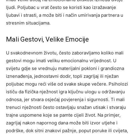
ljudi. Poljubac u vrat često se koristi kao izražavanje
ljubavi i strasti, a može biti i način umirivanja partnera u
stresnim situacijama.
Mali Gestovi, Velike Emocije
U svakodnevnom životu, često zaboravljamo koliko mali
gestovi mogu imati veliku emocionalnu vrijednost. U
svijetu gdje se vrednuju materijalni pokloni i grandiozna
iznenađenja, jednostavni dodir, topli zagrljaj ili nježan
poljubac mogu reći više od svake skupe večere.
Psiholozi
ističu da fizička nježnost igra ključnu ulogu u održavanju
odnosa, jer stvara osjećaj povjerenja i sigurnosti. Ti mali
trenuci nježnosti često ostavljaju snažan utisak i stvaraju
trajne uspomene koje se pamte cijeli život.
Na primjer,
zagrljaj nakon napornog dana može biti izvor utjehe i
podrške, dok sitni znakovi pažnje, poput poruke ili cvijeta,