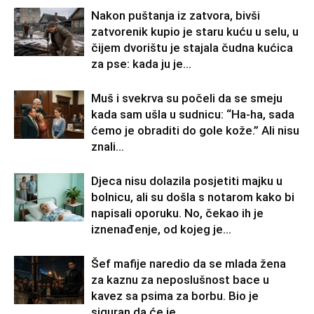
Nakon puštanja iz zatvora, bivši
zatvorenik kupio je staru kuću u selu, u
čijem dvorištu je stajala čudna kućica
za pse: kada ju je...
Muš i svekrva su počeli da se smeju
kada sam ušla u sudnicu: “Ha-ha, sada
ćemo je obraditi do gole kože.” Ali nisu
znali...
Djeca nisu dolazila posjetiti majku u
bolnicu, ali su došla s notarom kako bi
napisali oporuku. No, čekao ih je
iznenađenje, od kojeg je...
Šef mafije naredio da se mlada žena
za kaznu za neposlušnost bace u
kavez sa psima za borbu. Bio je
siguran da će je...