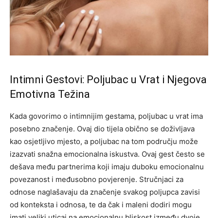
Intimni Gestovi: Poljubac u Vrat i Njegova
Emotivna Težina
Kada govorimo o intimnijim gestama, poljubac u vrat ima
posebno značenje. Ovaj dio tijela obično se doživljava
kao osjetljivo mjesto, a poljubac na tom području može
izazvati snažna emocionalna iskustva. Ovaj gest često se
dešava među partnerima koji imaju duboku emocionalnu
povezanost i međusobno povjerenje.
Stručnjaci za
odnose naglašavaju da značenje svakog poljupca zavisi
od konteksta i odnosa, te da čak i maleni dodiri mogu
imati veliki uticaj na emocionalnu bliskost između dvoje