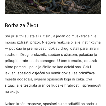
Borba za Život
Svi prisutni su stajali u tišini, a jedan od muškaraca nije
mogao izdržati prizor. Njegova reakcija bila je instinktivna
— potrčao je prema cesti, dok su drugi ostali paralizirani
strahom. Drugi prolaznik, suočen s užasom, pokušao je
prikupiti hrabrost da pomogne. U tom trenutku, dolazak
hitne pomoći i policije činilo se kao daleki san. Čak i
iskusni spasioci osjećali su nemir dok su se približavali
mjestu događaja, svjesni opasnosti koja ih čeka. Ova
situacija je testirala granice ljudske hrabrosti i spremnosti
na akciju.
Nakon kraće rasprave, spasioci su se odlučili na hrabru