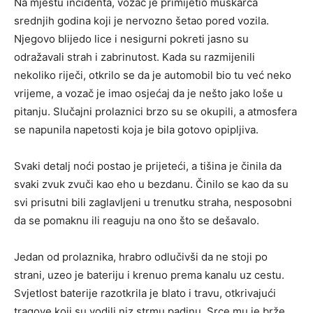
Na mjestu incidenta, vozač je primijetio muškarca
srednjih godina koji je nervozno šetao pored vozila.
Njegovo blijedo lice i nesigurni pokreti jasno su
odražavali strah i zabrinutost. Kada su razmijenili
nekoliko riječi, otkrilo se da je automobil bio tu već neko
vrijeme, a vozač je imao osjećaj da je nešto jako loše u
pitanju. Slučajni prolaznici brzo su se okupili, a atmosfera
se napunila napetosti koja je bila gotovo opipljiva.
Svaki detalj noći postao je prijeteći, a tišina je činila da
svaki zvuk zvuči kao eho u bezdanu. Činilo se kao da su
svi prisutni bili zaglavljeni u trenutku straha, nesposobni
da se pomaknu ili reaguju na ono što se dešavalo.
Jedan od prolaznika, hrabro odlučivši da ne stoji po
strani, uzeo je bateriju i krenuo prema kanalu uz cestu.
Svjetlost baterije razotkrila je blato i travu, otkrivajući
tragove koji su vodili niz strmu padinu. Srce mu je brže