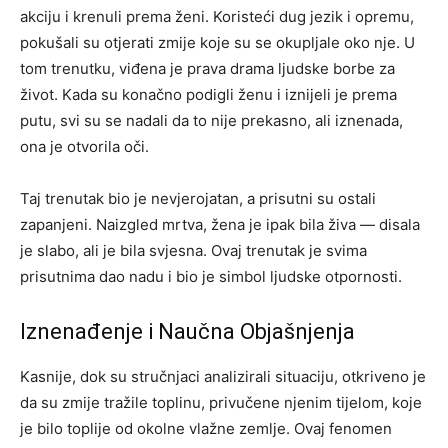
akciju i krenuli prema ženi. Koristeći dug jezik i opremu,
pokušali su otjerati zmije koje su se okupljale oko nje. U
tom trenutku, viđena je prava drama ljudske borbe za
život. Kada su konačno podigli ženu i iznijeli je prema
putu, svi su se nadali da to nije prekasno, ali iznenada,
ona je otvorila oči.
Taj trenutak bio je nevjerojatan, a prisutni su ostali
zapanjeni. Naizgled mrtva, žena je ipak bila živa — disala
je slabo, ali je bila svjesna. Ovaj trenutak je svima
prisutnima dao nadu i bio je simbol ljudske otpornosti.
Iznenađenje i Naučna Objašnjenja
Kasnije, dok su stručnjaci analizirali situaciju, otkriveno je
da su zmije tražile toplinu, privučene njenim tijelom, koje
je bilo toplije od okolne vlažne zemlje. Ovaj fenomen