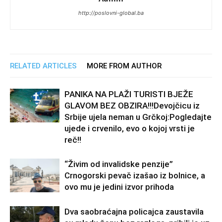
http://poslovni-global.ba
RELATED ARTICLES
MORE FROM AUTHOR
PANIKA NA PLAŽI TURISTI BJEŽE
GLAVOM BEZ OBZIRA!!!Devojčicu iz
Srbije ujela neman u Grčkoj:Pogledajte
ujede i crvenilo, evo o kojoj vrsti je
reč!!
“Živim od invalidske penzije”
Crnogorski pevač izašao iz bolnice, a
ovo mu je jedini izvor prihoda
Dva saobraćajna policajca zaustavila