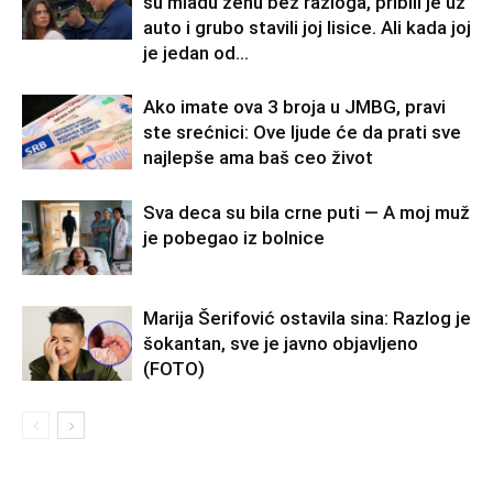
su mladu ženu bez razloga, pribili je uz
auto i grubo stavili joj lisice. Ali kada joj
je jedan od...
Ako imate ova 3 broja u JMBG, pravi
ste srećnici: Ove ljude će da prati sve
najlepše ama baš ceo život
Sva deca su bila crne puti — A moj muž
je pobegao iz bolnice
Marija Šerifović ostavila sina: Razlog je
šokantan, sve je javno objavljeno
(FOTO)