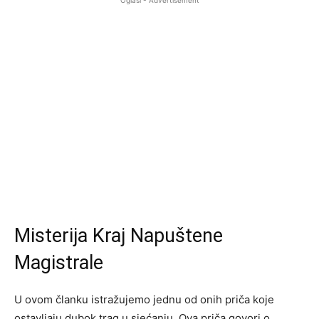
Oglasi - Advertisement
Misterija Kraj Napuštene
Magistrale
U ovom članku istražujemo jednu od onih priča koje
ostavljaju dubok trag u sjećanju. Ova priča govori o