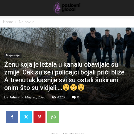
Home
Najnovije
Najnovije
Ženu koja je ležala u kanalu obavijale su
zmije. Čak su se i policajci bojali prići bliže.
A trenutak kasnije svi su ostali šokirani
onim što su vidjeli….
By
Admin
-
May 26, 2026
4220
0