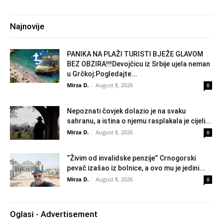
Najnovije
PANIKA NA PLAŽI TURISTI BJEŽE GLAVOM
BEZ OBZIRA!!!Devojčicu iz Srbije ujela neman
u Grčkoj:Pogledajte...
Mirza D.
-
August 8, 2026
0
Nepoznati čovjek dolazio je na svaku
sahranu, a istina o njemu rasplakala je cijeli...
Mirza D.
-
August 8, 2026
0
“Živim od invalidske penzije” Crnogorski
pevač izašao iz bolnice, a ovo mu je jedini...
Mirza D.
-
August 8, 2026
0
Oglasi - Advertisement