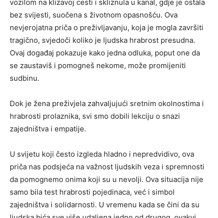
vozilom na klizavoj cesti i skliznula u kanal, gdje je ostala
bez svijesti, suočena s životnom opasnošću. Ova
nevjerojatna priča o preživljavanju, koja je mogla završiti
tragično, svjedoči koliko je ljudska hrabrost presudna.
Ovaj događaj pokazuje kako jedna odluka, poput one da
se zaustaviš i pomogneš nekome, može promijeniti
sudbinu.
Dok je žena preživjela zahvaljujući sretnim okolnostima i
hrabrosti prolaznika, svi smo dobili lekciju o snazi
zajedništva i empatije.
U svijetu koji često izgleda hladno i nepredvidivo, ova
priča nas podsjeća na važnost ljudskih veza i spremnosti
da pomognemo onima koji su u nevolji. Ova situacija nije
samo bila test hrabrosti pojedinaca, već i simbol
zajedništva i solidarnosti. U vremenu kada se čini da su
ljudska bića sve više udaljena jedno od drugog, ovakvi