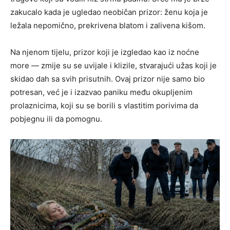
zakucalo kada je ugledao neobičan prizor: ženu koja je
ležala nepomično, prekrivena blatom i zalivena kišom.
Na njenom tijelu, prizor koji je izgledao kao iz noćne
more — zmije su se uvijale i klizile, stvarajući užas koji je
skidao dah sa svih prisutnih. Ovaj prizor nije samo bio
potresan, već je i izazvao paniku među okupljenim
prolaznicima, koji su se borili s vlastitim porivima da
pobjegnu ili da pomognu.