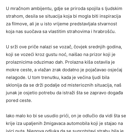
U mračnom ambijentu, gdje se priroda spojila s ljudskim
strahom, desila se situacija koja bi mogla biti inspiracija
za filmove, ali je u isto vrijeme predstavljala stvarnost
koja nas suočava sa vlastitim strahovima i hrabrošću.
U srži ove priče nalazi se vozač, čovjek srednjih godina,
koji se vozeći kroz gustu noć, naišao na prizor koji je
prolaznicima oduzimao dah. Prolazna kiša ostavila je
mokre ceste, a vlažan zrak dodatno je pojačavao osjećaj
nelagode. U tom trenutku, kada je većina ljudi bila
sklonija da se drži podalje od misterioznih situacija, naš
junak je osjetio potrebu da istraži šta se zapravo događa
pored ceste.
Iako malo ko bi se usudio prići, on je odlučio da vidi šta se
krije iza upaljenih žmigavaca automobila koji je stajao na
ivici puta. Njegova odluka da se suprotstavi strahu bila je