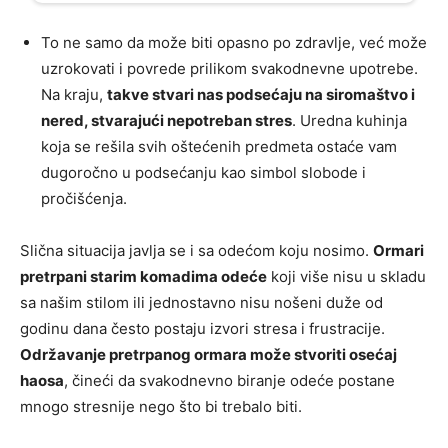
To ne samo da može biti opasno po zdravlje, već može
uzrokovati i povrede prilikom svakodnevne upotrebe.
Na kraju,
takve stvari nas podsećaju na siromaštvo i
nered, stvarajući nepotreban stres
. Uredna kuhinja
koja se rešila svih oštećenih predmeta ostaće vam
dugoročno u podsećanju kao simbol slobode i
pročišćenja.
Slična situacija javlja se i sa odećom koju nosimo.
Ormari
pretrpani starim komadima odeće
koji više nisu u skladu
sa našim stilom ili jednostavno nisu nošeni duže od
godinu dana često postaju izvori stresa i frustracije.
Održavanje pretrpanog ormara može stvoriti osećaj
haosa
, čineći da svakodnevno biranje odeće postane
mnogo stresnije nego što bi trebalo biti.