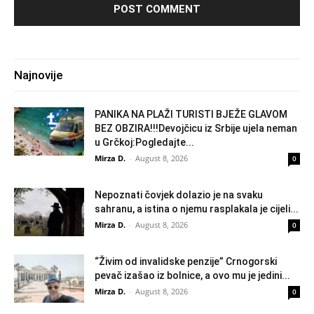
Najnovije
PANIKA NA PLAŽI TURISTI BJEŽE GLAVOM
BEZ OBZIRA!!!Devojčicu iz Srbije ujela neman
u Grčkoj:Pogledajte...
Mirza D.
-
August 8, 2026
0
Nepoznati čovjek dolazio je na svaku
sahranu, a istina o njemu rasplakala je cijeli...
Mirza D.
-
August 8, 2026
0
“Živim od invalidske penzije” Crnogorski
pevač izašao iz bolnice, a ovo mu je jedini...
Mirza D.
-
August 8, 2026
0