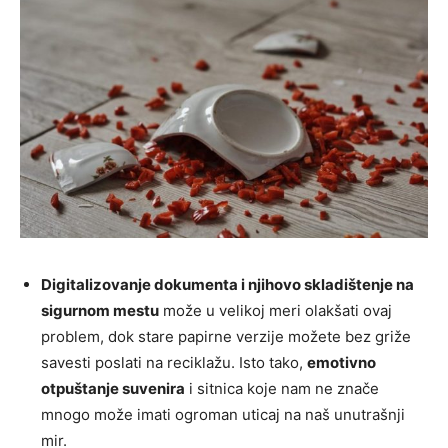
Digitalizovanje dokumenta i njihovo skladištenje na
sigurnom mestu
može u velikoj meri olakšati ovaj
problem, dok stare papirne verzije možete bez griže
savesti poslati na reciklažu. Isto tako,
emotivno
otpuštanje suvenira
i sitnica koje nam ne znače
mnogo može imati ogroman uticaj na naš unutrašnji
mir.