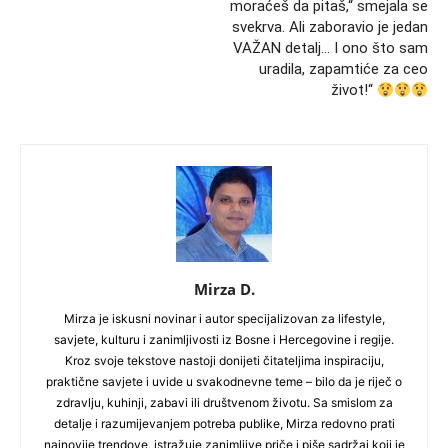
moraćeš da pitaš,“ smejala se
svekrva. Ali zaboravio je jedan
VAŽAN detalj… I ono što sam
uradila, zapamtiće za ceo
život!“
Mirza D.
Mirza je iskusni novinar i autor specijalizovan za lifestyle,
savjete, kulturu i zanimljivosti iz Bosne i Hercegovine i regije.
Kroz svoje tekstove nastoji donijeti čitateljima inspiraciju,
praktične savjete i uvide u svakodnevne teme – bilo da je riječ o
zdravlju, kuhinji, zabavi ili društvenom životu. Sa smislom za
detalje i razumijevanjem potreba publike, Mirza redovno prati
najnovije trendove, istražuje zanimljive priče i piše sadržaj koji je