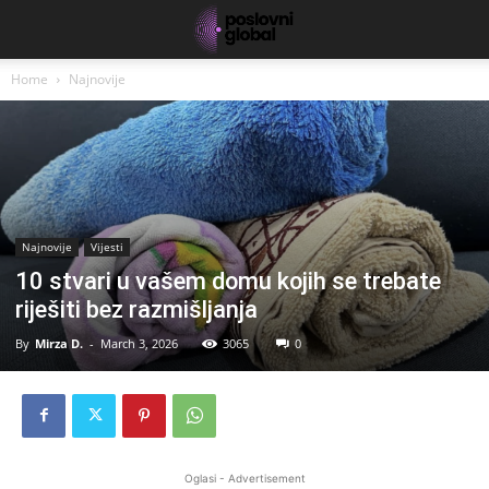
Home
Najnovije
Najnovije
Vijesti
10 stvari u vašem domu kojih se trebate
riješiti bez razmišljanja
By
Mirza D.
-
March 3, 2026
3065
0
Oglasi - Advertisement