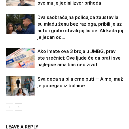
ovo mu je jedini izvor prihoda
Dva saobraćajna policajca zaustavila
su mladu ženu bez razloga, pribili je uz
auto i grubo stavili joj lisice. Ali kada joj
je jedan od...
Ako imate ova 3 broja u JMBG, pravi
ste srećnici: Ove ljude će da prati sve
najlepše ama baš ceo život
Sva deca su bila crne puti — A moj muž
je pobegao iz bolnice
LEAVE A REPLY