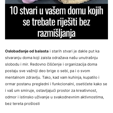
Oslobađanje od balasta
i starih stvari je dakle put ka
stvaranju doma koji zaista odražava našu unutrašnju
slobodu i mir. Redovno čišćenje i organizacija doma
postaju sve važniji deo brige o sebi, pa i o svom
mentalnom zdravlju. Tako, kad vam kuhinja, kupatilo i
ormar postanu pregledni i funkcionalni, osetićete kako se
i vaš um smiruje, ostavljajući prostor za kreativnost,
odmor i istinsko uživanje u svakodnevnim aktivnostima,
bez tereta prošlosti