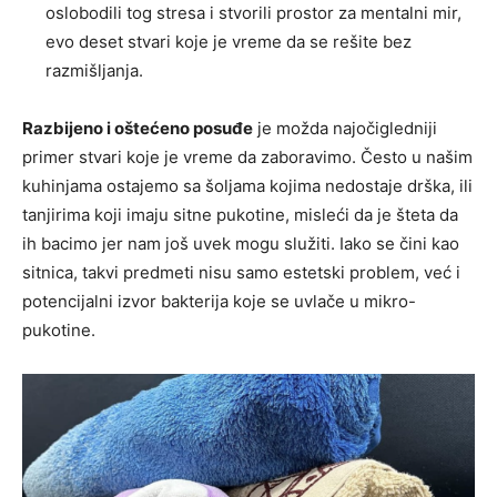
oslobodili tog stresa i stvorili prostor za mentalni mir,
evo deset stvari koje je vreme da se rešite bez
razmišljanja.
Razbijeno i oštećeno posuđe
je možda najočigledniji
primer stvari koje je vreme da zaboravimo. Često u našim
kuhinjama ostajemo sa šoljama kojima nedostaje drška, ili
tanjirima koji imaju sitne pukotine, misleći da je šteta da
ih bacimo jer nam još uvek mogu služiti. Iako se čini kao
sitnica, takvi predmeti nisu samo estetski problem, već i
potencijalni izvor bakterija koje se uvlače u mikro-
pukotine.