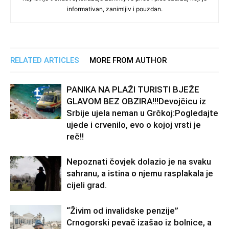
informativan, zanimljiv i pouzdan.
RELATED ARTICLES
MORE FROM AUTHOR
PANIKA NA PLAŽI TURISTI BJEŽE
GLAVOM BEZ OBZIRA!!!Devojčicu iz
Srbije ujela neman u Grčkoj:Pogledajte
ujede i crvenilo, evo o kojoj vrsti je
reč!!
Nepoznati čovjek dolazio je na svaku
sahranu, a istina o njemu rasplakala je
cijeli grad.
“Živim od invalidske penzije”
Crnogorski pevač izašao iz bolnice, a