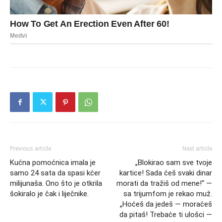
Previous article
Next article
Kućna pomoćnica imala je
„Blokirao sam sve tvoje
samo 24 sata da spasi kćer
kartice! Sada ćeš svaki dinar
milijunaša. Ono što je otkrila
morati da tražiš od mene!“ —
šokiralo je čak i liječnike.
sa trijumfom je rekao muž.
„Hoćeš da jedeš — moraćeš
da pitaš! Trebaće ti ulošci —