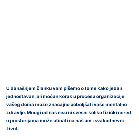
U današnjem članku vam pišemo o tome kako jedan
jednostavan, ali moćan korak u procesu organizacije
vašeg doma može značajno poboljšati vaše mentalno
zdravlje. Mnogi od nas nisu ni svesni koliko fizički nered
u prostorijama može uticati na naš um i svakodnevni
život.