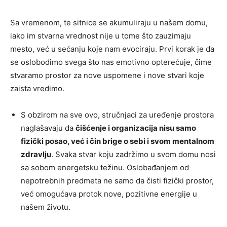
Sa vremenom, te sitnice se akumuliraju u našem domu,
iako im stvarna vrednost nije u tome što zauzimaju
mesto, već u sećanju koje nam evociraju. Prvi korak je da
se oslobodimo svega što nas emotivno opterećuje, čime
stvaramo prostor za nove uspomene i nove stvari koje
zaista vredimo.
S obzirom na sve ovo, stručnjaci za uređenje prostora
naglašavaju da
čišćenje i organizacija nisu samo
fizički posao, već i čin brige o sebi i svom mentalnom
zdravlju
. Svaka stvar koju zadržimo u svom domu nosi
sa sobom energetsku težinu. Oslobađanjem od
nepotrebnih predmeta ne samo da čisti fizički prostor,
već omogućava protok nove, pozitivne energije u
našem životu.