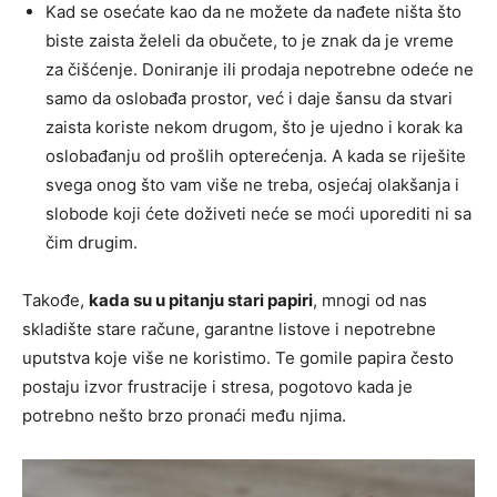
Kad se osećate kao da ne možete da nađete ništa što
biste zaista želeli da obučete, to je znak da je vreme
za čišćenje. Doniranje ili prodaja nepotrebne odeće ne
samo da oslobađa prostor, već i daje šansu da stvari
zaista koriste nekom drugom, što je ujedno i korak ka
oslobađanju od prošlih opterećenja. A kada se riješite
svega onog što vam više ne treba, osjećaj olakšanja i
slobode koji ćete doživeti neće se moći uporediti ni sa
čim drugim.
Takođe,
kada su u pitanju stari papiri
, mnogi od nas
skladište stare račune, garantne listove i nepotrebne
uputstva koje više ne koristimo. Te gomile papira često
postaju izvor frustracije i stresa, pogotovo kada je
potrebno nešto brzo pronaći među njima.