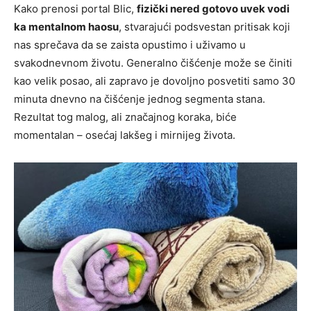
Kako prenosi portal Blic,
fizički nered gotovo uvek vodi
ka mentalnom haosu
, stvarajući podsvestan pritisak koji
nas sprečava da se zaista opustimo i uživamo u
svakodnevnom životu. Generalno čišćenje može se činiti
kao velik posao, ali zapravo je dovoljno posvetiti samo 30
minuta dnevno na čišćenje jednog segmenta stana.
Rezultat tog malog, ali značajnog koraka, biće
momentalan – osećaj lakšeg i mirnijeg života.