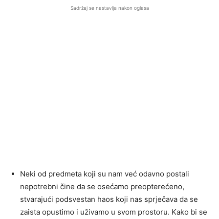
Sadržaj se nastavlja nakon oglasa
Neki od predmeta koji su nam već odavno postali
nepotrebni čine da se osećamo preopterećeno,
stvarajući podsvestan haos koji nas sprječava da se
zaista opustimo i uživamo u svom prostoru. Kako bi se