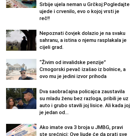
Srbije ujela neman u Grčkoj:Pogledajte
ujede i crvenilo, evo o kojoj vrsti je
reč!!
Nepoznati čovjek dolazio je na svaku
sahranu, a istina o njemu rasplakala je
cijeli grad.
“Živim od invalidske penzije”
Crnogorski pevač izašao iz bolnice, a
ovo mu je jedini izvor prihoda
Dva saobraćajna policajca zaustavila
su mladu ženu bez razloga, pribili je uz
auto i grubo stavili joj lisice. Ali kada joj
je jedan od...
Ako imate ova 3 broja u JMBG, pravi
ste srećnici: Ove ljude će da prati sve