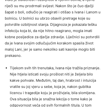
riječi su mu prodrmali svijest. Nakon što je čuo dječji
šapat o boli, odlučio je reagirati i otišao s Ivana i Lanom u
bolnicu. U bolnici su ubrzo obavili pretrage koje su
potvrdile ozbiljnost stanja. Dijagnoza je pokazala tešku
infekciju koja bi, da nije hitno reagirano, mogla imati
kobne posljedice za dječje zdravlje. Liječnici su potvrdili
da je Ivana svojim odlučujućim korakom spasila život
maloj Lani, jer je samo nekoliko sati kasnije moglo biti
prekasno.
Tijekom svih tih trenutaka, Ivana nije tražila priznanje.
Nije htjela isticati svoju prošlost niti je željela bilo
kakve pohvale. Međutim, taj dan, hrabrost i intuicija
vratile su joj vjeru u sebe, koja je, nakon gubitka
licencu i tragedije koju je proživjela, bila slomljena.
Ova situacija bila je snažna lekcija o tome kako je
odgovornost veća od svih formalnih titula. U tom