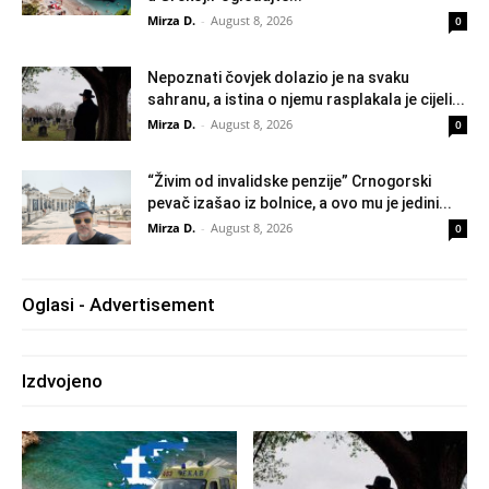
Mirza D.
-
August 8, 2026
0
Nepoznati čovjek dolazio je na svaku
sahranu, a istina o njemu rasplakala je cijeli...
Mirza D.
-
August 8, 2026
0
“Živim od invalidske penzije” Crnogorski
pevač izašao iz bolnice, a ovo mu je jedini...
Mirza D.
-
August 8, 2026
0
Oglasi - Advertisement
Izdvojeno