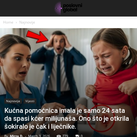
Home
Najnovije
Najnovije
Vijesti
Kućna pomoćnica imala je samo 24 sata
da spasi kćer milijunaša. Ono što je otkrila
šokiralo je čak i liječnike.
By
Mirza D.
-
March 3, 2026
779
0