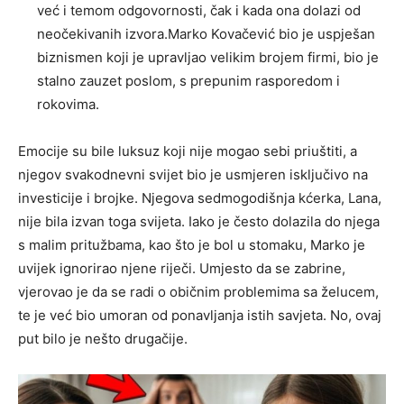
već i temom odgovornosti, čak i kada ona dolazi od
neočekivanih izvora.Marko Kovačević bio je uspješan
biznismen koji je upravljao velikim brojem firmi, bio je
stalno zauzet poslom, s prepunim rasporedom i
rokovima.
Emocije su bile luksuz koji nije mogao sebi priuštiti, a
njegov svakodnevni svijet bio je usmjeren isključivo na
investicije i brojke. Njegova sedmogodišnja kćerka, Lana,
nije bila izvan toga svijeta. Iako je često dolazila do njega
s malim pritužbama, kao što je bol u stomaku, Marko je
uvijek ignorirao njene riječi. Umjesto da se zabrine,
vjerovao je da se radi o običnim problemima sa želucem,
te je već bio umoran od ponavljanja istih savjeta. No, ovaj
put bilo je nešto drugačije.