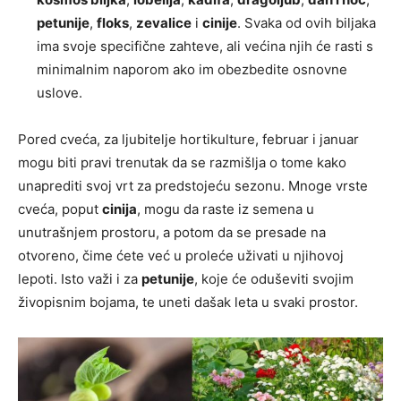
petunije
,
floks
,
zevalice
i
cinije
. Svaka od ovih biljaka
ima svoje specifične zahteve, ali većina njih će rasti s
minimalnim naporom ako im obezbedite osnovne
uslove.
Pored cveća, za ljubitelje hortikulture, februar i januar
mogu biti pravi trenutak da se razmišlja o tome kako
unaprediti svoj vrt za predstojeću sezonu. Mnoge vrste
cveća, poput
cinija
, mogu da raste iz semena u
unutrašnjem prostoru, a potom da se presade na
otvoreno, čime ćete već u proleće uživati u njihovoj
lepoti. Isto važi i za
petunije
, koje će oduševiti svojim
živopisnim bojama, te uneti dašak leta u svaki prostor.