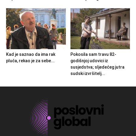
Kad je saznao da ima rak
Pokosila sam travu 82-
pluća, rekao je za sebe...
godišnjoj udovici iz
susjedstva; sljedećeg jutra
sudski izvršitelj...