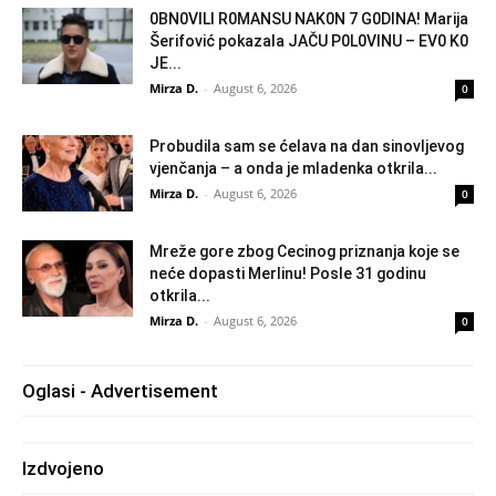
0BN0VlLl R0MANSU NAK0N 7 G0DlNA! Marija
Šerifović pokazala JAČU P0L0VINU – EV0 K0
JE...
Mirza D.
-
August 6, 2026
0
Probudila sam se ćelava na dan sinovljevog
vjenčanja – a onda je mladenka otkrila...
Mirza D.
-
August 6, 2026
0
Mreže gore zbog Cecinog priznanja koje se
neće dopasti Merlinu! Posle 31 godinu
otkrila...
Mirza D.
-
August 6, 2026
0
Oglasi - Advertisement
Izdvojeno