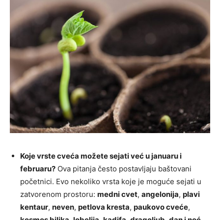
Koje vrste cveća možete sejati već u januaru i
februaru?
Ova pitanja često postavljaju baštovani
početnici. Evo nekoliko vrsta koje je moguće sejati u
zatvorenom prostoru:
medni cvet
,
angelonija
,
plavi
kentaur
,
neven
,
petlova kresta
,
paukovo cveće
,
kosmos biljka
,
lobelija
,
kadifa
,
dragoljub
,
dan i noć
,