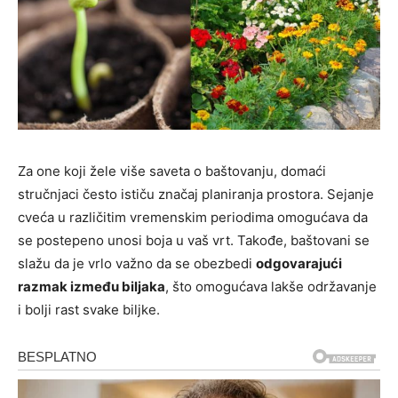
Za one koji žele više saveta o baštovanju, domaći
stručnjaci često ističu značaj planiranja prostora. Sejanje
cveća u različitim vremenskim periodima omogućava da
se postepeno unosi boja u vaš vrt. Takođe, baštovani se
slažu da je vrlo važno da se obezbedi
odgovarajući
razmak između biljaka
, što omogućava lakše održavanje
i bolji rast svake biljke.