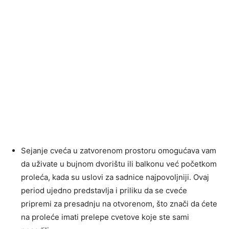
Sejanje cveća u zatvorenom prostoru omogućava vam
da uživate u bujnom dvorištu ili balkonu već početkom
proleća, kada su uslovi za sadnice najpovoljniji. Ovaj
period ujedno predstavlja i priliku da se cveće
pripremi za presadnju na otvorenom, što znači da ćete
na proleće imati prelepe cvetove koje ste sami