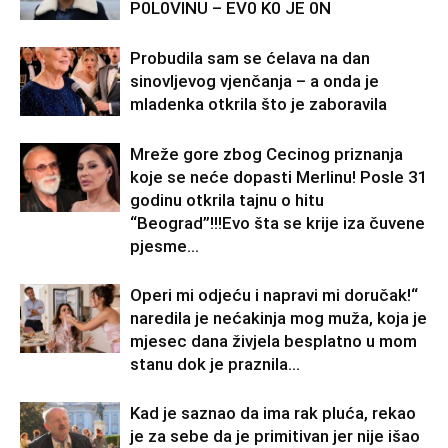
P0L0VINU – EV0 K0 JE 0N
Probudila sam se ćelava na dan
sinovljevog vjenčanja – a onda je
mladenka otkrila što je zaboravila
Mreže gore zbog Cecinog priznanja
koje se neće dopasti Merlinu! Posle 31
godinu otkrila tajnu o hitu
“Beograd”!!!Evo šta se krije iza čuvene
pjesme...
Operi mi odjeću i napravi mi doručak!“
naredila je nećakinja mog muža, koja je
mjesec dana živjela besplatno u mom
stanu dok je praznila...
Kad je saznao da ima rak pluća, rekao
je za sebe da je primitivan jer nije išao