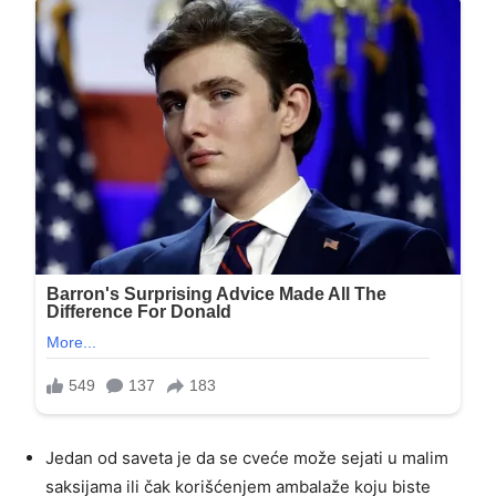
Jedan od saveta je da se cveće može sejati u malim
saksijama ili čak korišćenjem ambalaže koju biste