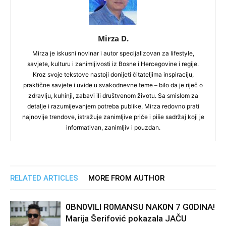
Mirza D.
Mirza je iskusni novinar i autor specijalizovan za lifestyle,
savjete, kulturu i zanimljivosti iz Bosne i Hercegovine i regije.
Kroz svoje tekstove nastoji donijeti čitateljima inspiraciju,
praktične savjete i uvide u svakodnevne teme – bilo da je riječ o
zdravlju, kuhinji, zabavi ili društvenom životu. Sa smislom za
detalje i razumijevanjem potreba publike, Mirza redovno prati
najnovije trendove, istražuje zanimljive priče i piše sadržaj koji je
informativan, zanimljiv i pouzdan.
RELATED ARTICLES
MORE FROM AUTHOR
0BN0VlLl R0MANSU NAK0N 7 G0DlNA!
Marija Šerifović pokazala JAČU