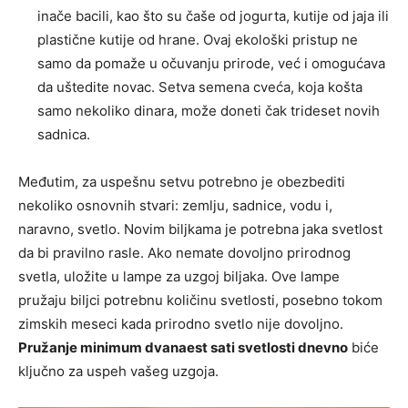
inače bacili, kao što su čaše od jogurta, kutije od jaja ili
plastične kutije od hrane. Ovaj ekološki pristup ne
samo da pomaže u očuvanju prirode, već i omogućava
da uštedite novac. Setva semena cveća, koja košta
samo nekoliko dinara, može doneti čak trideset novih
sadnica.
Međutim, za uspešnu setvu potrebno je obezbediti
nekoliko osnovnih stvari: zemlju, sadnice, vodu i,
naravno, svetlo. Novim biljkama je potrebna jaka svetlost
da bi pravilno rasle. Ako nemate dovoljno prirodnog
svetla, uložite u lampe za uzgoj biljaka. Ove lampe
pružaju biljci potrebnu količinu svetlosti, posebno tokom
zimskih meseci kada prirodno svetlo nije dovoljno.
Pružanje minimum dvanaest sati svetlosti dnevno
biće
ključno za uspeh vašeg uzgoja.