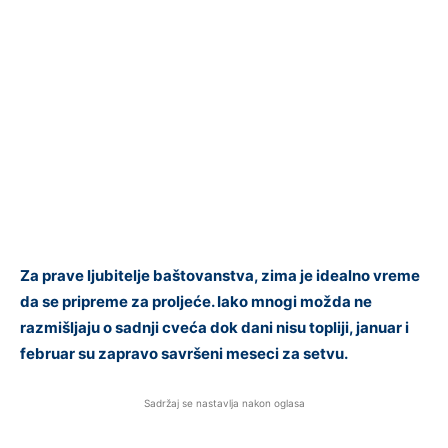
Za prave ljubitelje baštovanstva, zima je idealno vreme
da se pripreme za proljeće. Iako mnogi možda ne
razmišljaju o sadnji cveća dok dani nisu topliji, januar i
februar su zapravo savršeni meseci za setvu.
Sadržaj se nastavlja nakon oglasa