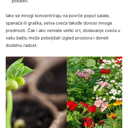
posadili.
Iako se mnogi koncentriraju na povrće poput salate,
spanaća ili graška, setva cveća takođe donosi mnoge
prednosti. Čak i ako nemate veliki vrt, dodavanje cveća u
vašu baštu može poboljšati izgled prostora i doneti
dodatnu radost.