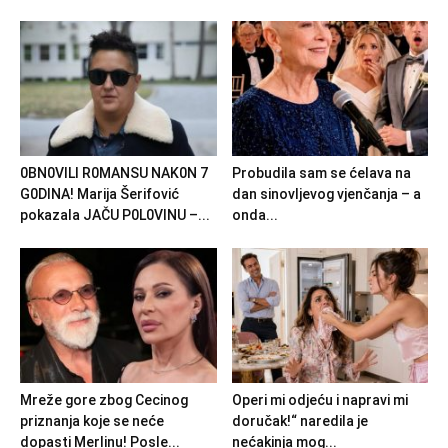
0BN0VlLl R0MANSU NAK0N 7
Probudila sam se ćelava na
G0DlNA! Marija Šerifović
dan sinovljevog vjenčanja – a
pokazala JAČU P0L0VINU –...
onda...
Mreže gore zbog Cecinog
Operi mi odjeću i napravi mi
priznanja koje se neće
doručak!“ naredila je
dopasti Merlinu! Posle...
nećakinja mog...