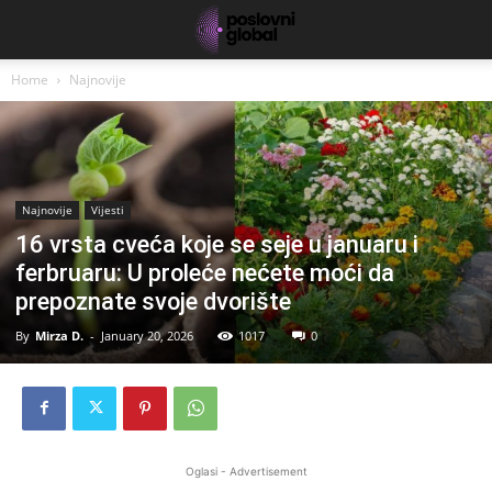
Home
Najnovije
Najnovije
Vijesti
16 vrsta cveća koje se seje u januaru i
ferbruaru: U proleće nećete moći da
prepoznate svoje dvorište
By
Mirza D.
-
January 20, 2026
1017
0
Oglasi - Advertisement