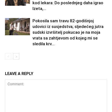
kod lekara: Do poslednjeg daha igrao
Izeta,...
Pokosila sam travu 82-godišnjoj
udovici iz susjedstva; sljedećeg jutra
sudski izvršitelj pokucao je na moja
vrata sa zahtjevom od kojeg mi se
sledila krv...
LEAVE A REPLY