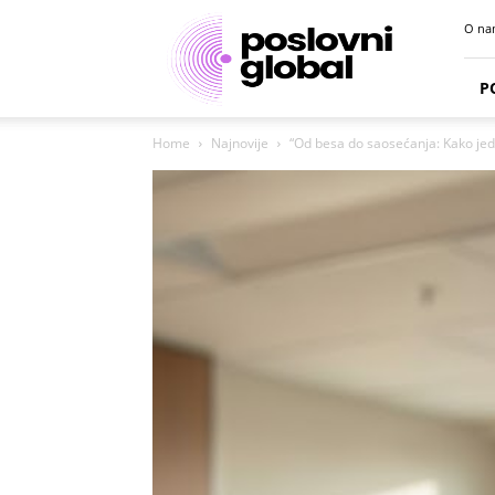
Poslovni
O na
portal
P
Home
Najnovije
“Od besa do saosećanja: Kako je