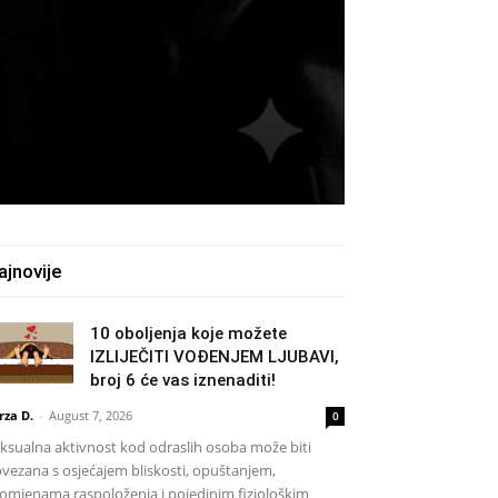
ajnovije
10 oboljenja koje možete
IZLIJEČITI VOĐENJEM LJUBAVI,
broj 6 će vas iznenaditi!
rza D.
-
August 7, 2026
0
ksualna aktivnost kod odraslih osoba može biti
vezana s osjećajem bliskosti, opuštanjem,
omjenama raspoloženja i pojedinim fiziološkim