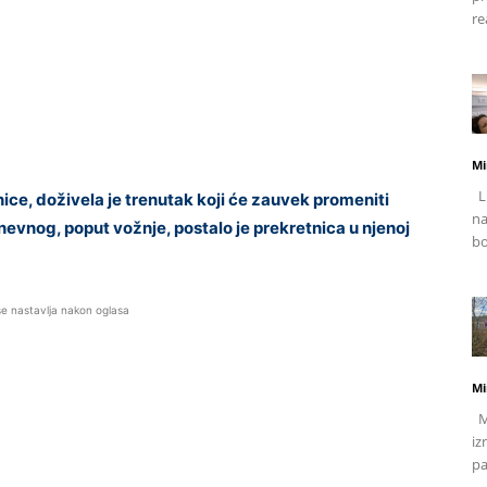
re
Mi
Li
ice, doživela je trenutak koji će zauvek promeniti
na
evnog, poput vožnje, postalo je prekretnica u njenoj
bo
se nastavlja nakon oglasa
Mi
Mj
iz
pa