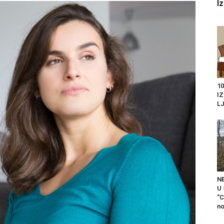
I
10
I
LJ
N
U
“C
no