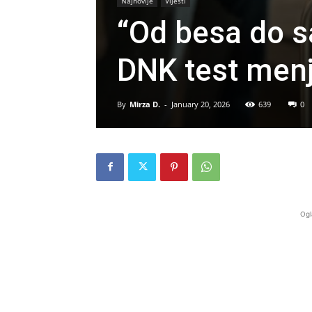
Najnovije
Vijesti
“Od besa do s
DNK test men
By
Mirza D.
-
January 20, 2026
639
0
Ogl