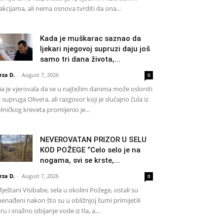
akcijama, ali nema osnova tvrditi da ona...
Kada je muškarac saznao da
ljekari njegovoj supruzi daju još
samo tri dana života,...
rza D.
-
August 7, 2026
0
a je vjerovala da se u najtežim danima može osloniti
 supruga Olivera, ali razgovor koji je slučajno čula iz
lničkog kreveta promijenio je...
NEVEROVATAN PRIZOR U SELU
KOD POŽEGE “Celo selo je na
nogama, svi se krste,...
rza D.
-
August 7, 2026
0
eštani Visibabe, sela u okolini Požege, ostali su
nenađeni nakon što su u obližnjoj šumi primijetili
ru i snažno izbijanje vode iz tla, a...