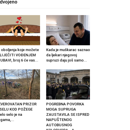
zdvojeno
 oboljenja koje možete
Kada je muškarac saznao
ZLIJEČITI VOĐENJEM
da ljekari njegovoj
UBAVI, broj 6 će vas...
supruzi daju još samo...
EVEROVATAN PRIZOR
POGREBNA POVORKA
 SELU KOD POŽEGE
MOGA SUPRUGA
elo selo je na
ZAUSTAVILA SE ISPRED
gama,...
NAPUŠTENOG
AUTOBUSNOG