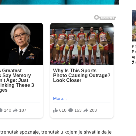
Pr
P
VI
Ži
 trenutak spoznaje, trenutak u kojem je shvatila da je