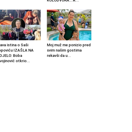
KOLODVORA… A...
ava istina o Saši
Moj muž me ponizio pred
opoviću IZAŠLA NA
svim našim gostima
DJELO: Boba
rekavši da u...
vojinović otkrio...