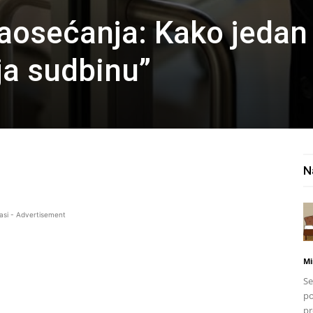
aosećanja: Kako jedan
ja sudbinu”
N
asi - Advertisement
Mi
Se
po
pr