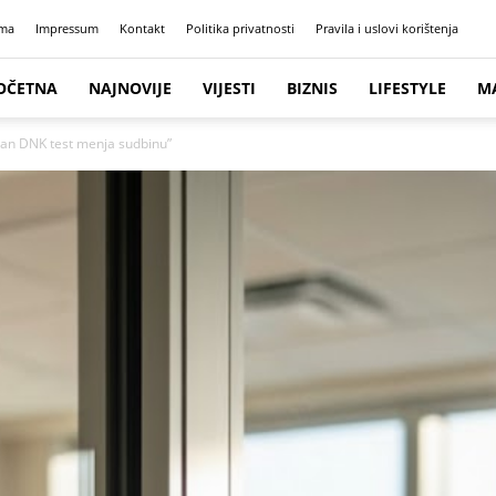
ma
Impressum
Kontakt
Politika privatnosti
Pravila i uslovi korištenja
OČETNA
NAJNOVIJE
VIJESTI
BIZNIS
LIFESTYLE
M
dan DNK test menja sudbinu”