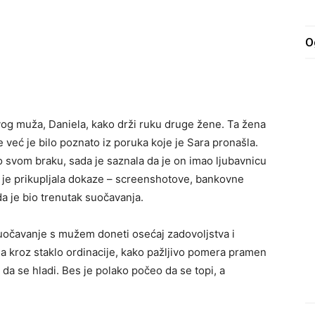
O
svog muža, Daniela, kako drži ruku druge žene. Ta žena
e već je bilo poznato iz poruka koje je Sara pronašla.
o svom braku, sada je saznala da je on imao ljubavnicu
 je prikupljala dokaze – screenshotove, bankovne
da je bio trenutak suočavanja.
 suočavanje s mužem doneti osećaj zadovoljstva i
a kroz staklo ordinacije, kako pažljivo pomera pramen
 da se hladi. Bes je polako počeo da se topi, a