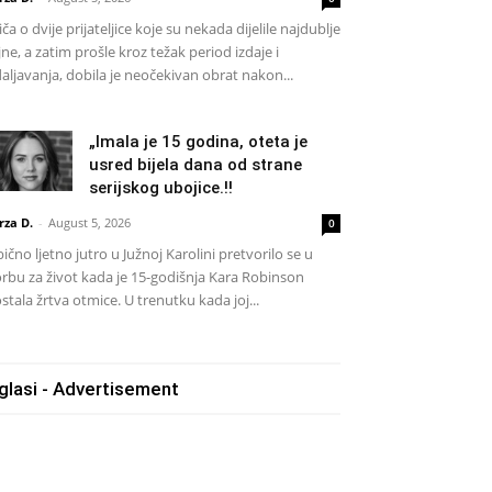
iča o dvije prijateljice koje su nekada dijelile najdublje
jne, a zatim prošle kroz težak period izdaje i
aljavanja, dobila je neočekivan obrat nakon...
„Imala je 15 godina, oteta je
usred bijela dana od strane
serijskog ubojice.!!
rza D.
-
August 5, 2026
0
ično ljetno jutro u Južnoj Karolini pretvorilo se u
rbu za život kada je 15-godišnja Kara Robinson
stala žrtva otmice. U trenutku kada joj...
glasi - Advertisement