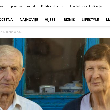
ma
Impressum
Kontakt
Politika privatnosti
Pravila i uslovi korištenja
OČETNA
NAJNOVIJE
VIJESTI
BIZNIS
LIFESTYLE
M
e bi trebalo da...