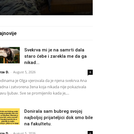
ajnovije
Svekrva mi je na samrti dala
staro ćebe i zarekla me da ga
nikad...
rza D.
-
August 5, 2026
0
dinama je Olga vjerovala da je njena svekrva Ana
adna i zatvorena žena koja nikada nije pokazivala
avu ljubav. Sve se promijenilo kada je,...
Donirala sam bubreg svojoj
najboljoj prijateljici dok smo bile
na fakultetu.
rza D.
-
August 5, 2026
0