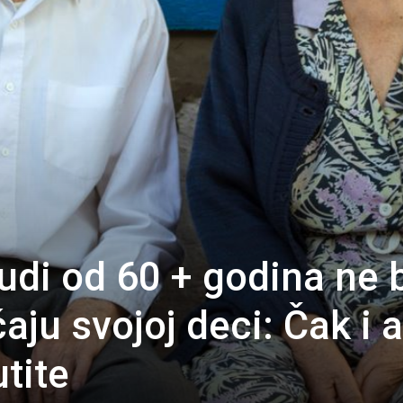
ljudi od 60 + godina ne 
čaju svojoj deci: Čak i 
utite