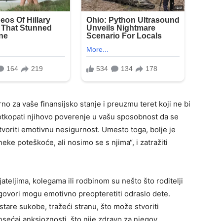
 za vaše finansijsko stanje i preuzmu teret koji ne bi
otkopati njihovo poverenje u vašu sposobnost da se
tvoriti emotivnu nesigurnost. Umesto toga, bolje je
eke poteškoće, ali nosimo se s njima“, i zatražiti
jateljima, kolegama ili rodbinom su nešto što roditelji
zgovori mogu emotivno preopteretiti odraslo dete.
tare sukobe, tražeći stranu, što može stvoriti
osećaj anksioznosti, što nije zdravo za njegov