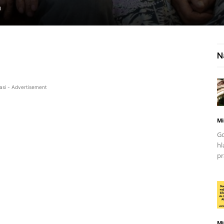
0
N
asi - Advertisement
Mi
Go
hl
pr
Mi