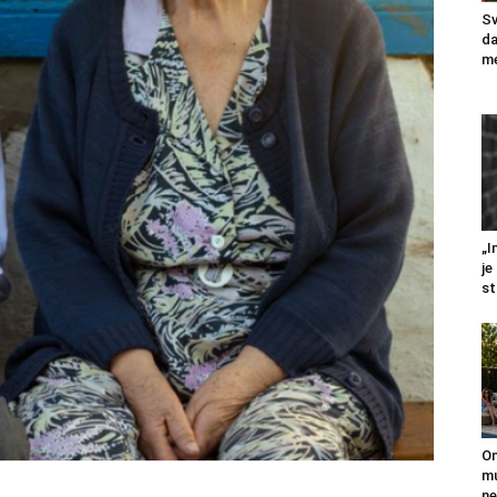
Sv
da
me
„I
je
st
On
mu
ne