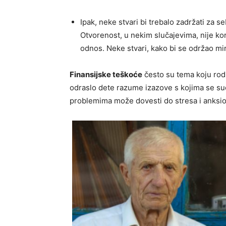
Ipak, neke stvari bi trebalo zadržati za s
Otvorenost, u nekim slučajevima, nije k
odnos. Neke stvari, kako bi se održao mir 
Finansijske teškoće
često su tema koju rodit
odraslo dete razume izazove s kojima se suo
problemima može dovesti do stresa i anksio