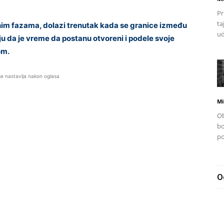
Pr
ta
votnim fazama, dolazi trenutak kada se granice između
ud
aju da je vreme da postanu otvoreni i podele svoje
om.
se nastavlja nakon oglasa
Mi
Ob
bo
po
O