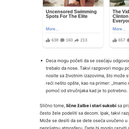
Deca mogu početi da se osećaju odgovorno
trebalo da nose. Takvi razgovori mogu p
nosite sa životnim izazovima, što može s
reći nešto opšte, kao na primer: „Imamo n
pomoć od stručnjaka kad je to potrebno.
Slično tome,
lične žalbe i stari sukobi
sa pri
često žele podeliti sa decom. Ipak, takvi ra
Može se desiti da se dete oseća uvučeno u s
neprijatnu atmosferu. Dete bi moglo razviti 