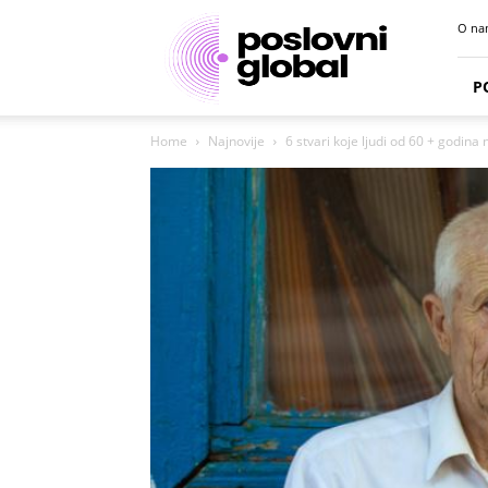
Poslovni
O na
portal
P
Home
Najnovije
6 stvari koje ljudi od 60 + godina n