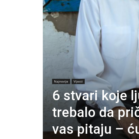
Najnovije
Vijesti
6 stvari koje 
trebalo da pri
vas pitaju – ć