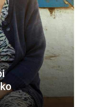
bi
ako