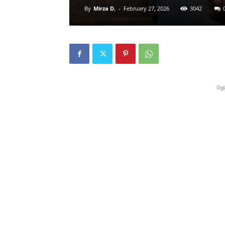
By
Mirza D.
-
February 27, 2026
3042
Ogl