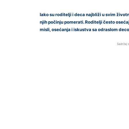
Iako su roditelji i deca najbliži u svim ži
njih počinju pomerati. Roditelji često oseć
misli, osećanja i iskustva sa odraslom dec
Sadržaj 