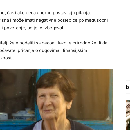
ebe, čak i ako deca uporno postavljaju pitanja.
orisna i može imati negativne posledice po međusobni
i poverenje, bolje je izbegavati.
elji žele podeliti sa decom. Iako je prirodno želiti da
čavate, pričanje o dugovima i finansijskim
znosti.
I