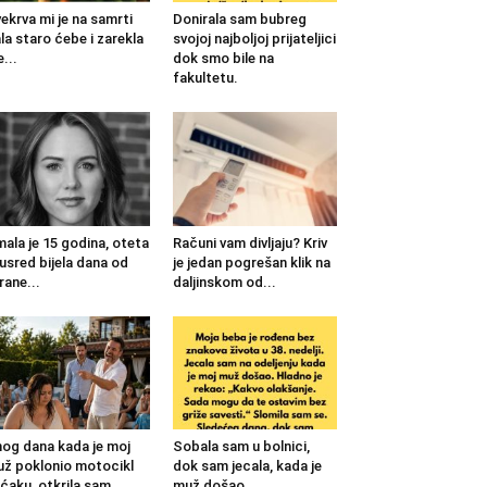
ekrva mi je na samrti
Donirala sam bubreg
la staro ćebe i zarekla
svojoj najboljoj prijateljici
...
dok smo bile na
fakultetu.
mala je 15 godina, oteta
Računi vam divljaju? Kriv
 usred bijela dana od
je jedan pogrešan klik na
rane...
daljinskom od...
og dana kada je moj
Sobala sam u bolnici,
ž poklonio motocikl
dok sam jecala, kada je
ćaku, otkrila sam...
muž došao...