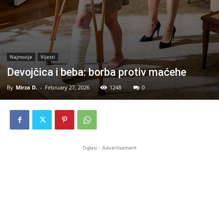
Najnovije
Vijesti
Devojčica i beba: borba protiv maćehe
By
Mirza D.
-
February 27, 2026
1248
0
Oglasi - Advertisement