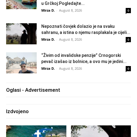
u Grčkoj:Pogledajte...
Mirza D.
-
August 8, 2026
0
Nepoznati čovjek dolazio je na svaku
sahranu, a istina o njemu rasplakala je cijeli...
Mirza D.
-
August 8, 2026
0
“Živim od invalidske penzije” Crnogorski
pevač izašao iz bolnice, a ovo mu je jedini...
Mirza D.
-
August 8, 2026
0
Oglasi - Advertisement
Izdvojeno