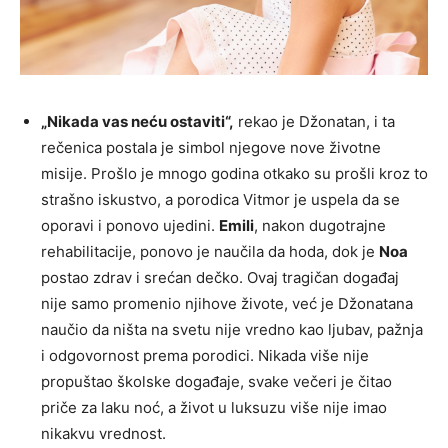
„Nikada vas neću ostaviti“,
rekao je Džonatan, i ta
rečenica postala je simbol njegove nove životne
misije. Prošlo je mnogo godina otkako su prošli kroz to
strašno iskustvo, a porodica Vitmor je uspela da se
oporavi i ponovo ujedini.
Emili
, nakon dugotrajne
rehabilitacije, ponovo je naučila da hoda, dok je
Noa
postao zdrav i srećan dečko. Ovaj tragičan događaj
nije samo promenio njihove živote, već je Džonatana
naučio da ništa na svetu nije vredno kao ljubav, pažnja
i odgovornost prema porodici. Nikada više nije
propuštao školske događaje, svake večeri je čitao
priče za laku noć, a život u luksuzu više nije imao
nikakvu vrednost.