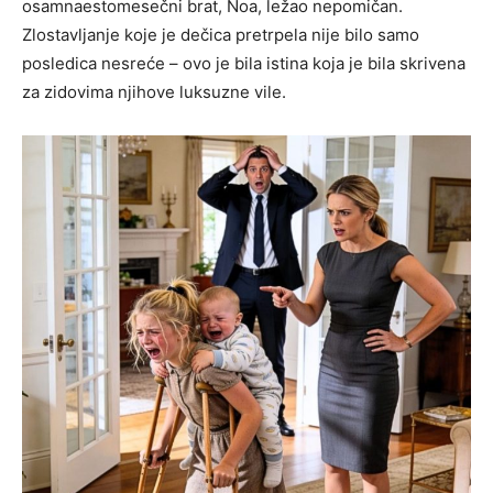
osamnaestomesečni brat, Noa, ležao nepomičan.
Zlostavljanje koje je dečica pretrpela nije bilo samo
posledica nesreće – ovo je bila istina koja je bila skrivena
za zidovima njihove luksuzne vile.