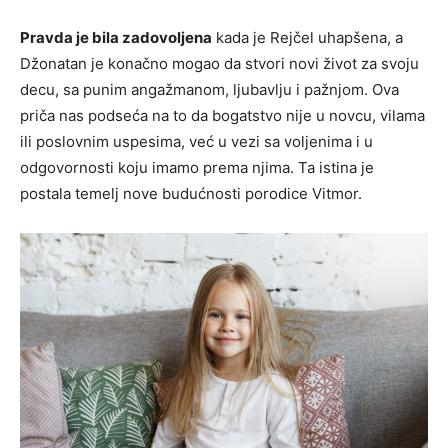
Pravda je bila zadovoljena
kada je Rejčel uhapšena, a
Džonatan je konačno mogao da stvori novi život za svoju
decu, sa punim angažmanom, ljubavlju i pažnjom. Ova
priča nas podseća na to da bogatstvo nije u novcu, vilama
ili poslovnim uspesima, već u vezi sa voljenima i u
odgovornosti koju imamo prema njima. Ta istina je
postala temelj nove budućnosti porodice Vitmor.