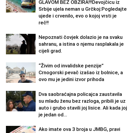
GLAVOM BEZ OBZIRA!!!Devojčicu iz
Srbije ujela neman u Grčkoj:Pogledajte
ujede i crvenilo, evo o kojoj vrsti je
reč!!
Nepoznati čovjek dolazio je na svaku
sahranu, a istina o njemu rasplakala je
cijeli grad.
“Živim od invalidske penzije”
Crnogorski pevač izašao iz bolnice, a
ovo mu je jedini izvor prihoda
Dva saobraćajna policajca zaustavila
su mladu ženu bez razloga, pribili je uz
auto i grubo stavili joj lisice. Ali kada joj
je jedan od...
Ako imate ova 3 broja u JMBG, pravi