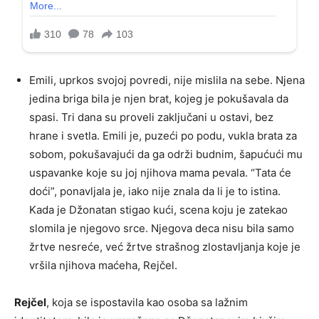
Emili, uprkos svojoj povredi, nije mislila na sebe. Njena
jedina briga bila je njen brat, kojeg je pokušavala da
spasi. Tri dana su proveli zaključani u ostavi, bez
hrane i svetla. Emili je, puzeći po podu, vukla brata za
sobom, pokušavajući da ga održi budnim, šapućući mu
uspavanke koje su joj njihova mama pevala. “Tata će
doći”, ponavljala je, iako nije znala da li je to istina.
Kada je Džonatan stigao kući, scena koju je zatekao
slomila je njegovo srce. Njegova deca nisu bila samo
žrtve nesreće, već žrtve strašnog zlostavljanja koje je
vršila njihova maćeha, Rejčel.
Rejčel
, koja se ispostavila kao osoba sa lažnim