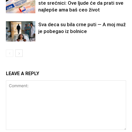
ste srećnici: Ove ljude će da prati sve
najlepše ama baš ceo život
Sva deca su bila crne puti — A moj muž
je pobegao iz bolnice
LEAVE A REPLY