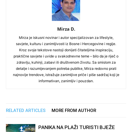
Mirza D.
Mirza je iskusni novinar i autor specijalizovan za lifestyle,
savjete, kulturu i zanimljivosti iz Bosne i Hercegovine i regije.
Kroz svoje tekstove nastoji donijeti čitateljima inspiraciju,
praktične savjete i uvide u svakodnevne teme – bilo da je riječ o
zdravlju, kuhinji, zabavi ili društvenom životu. Sa smislom za
detalje i razumijevanjem potreba publike, Mirza redovno prati
najnovije trendove, istražuje zanimljive priče i piše sadržaj koji je
informativan, zanimljiv i pouzdan.
RELATED ARTICLES
MORE FROM AUTHOR
PANIKA NA PLAŽI TURISTI BJEŽE