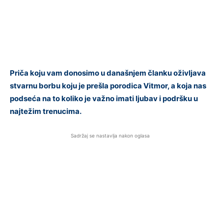
Priča koju vam donosimo u današnjem članku oživljava
stvarnu borbu koju je prešla porodica Vitmor, a koja nas
podseća na to koliko je važno imati ljubav i podršku u
najtežim trenucima.
Sadržaj se nastavlja nakon oglasa