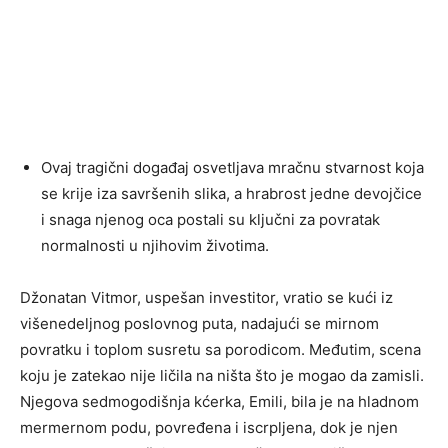
Ovaj tragični događaj osvetljava mračnu stvarnost koja
se krije iza savršenih slika, a hrabrost jedne devojčice
i snaga njenog oca postali su ključni za povratak
normalnosti u njihovim životima.
Džonatan Vitmor, uspešan investitor, vratio se kući iz
višenedeljnog poslovnog puta, nadajući se mirnom
povratku i toplom susretu sa porodicom. Međutim, scena
koju je zatekao nije ličila na ništa što je mogao da zamisli.
Njegova sedmogodišnja kćerka, Emili, bila je na hladnom
mermernom podu, povređena i iscrpljena, dok je njen