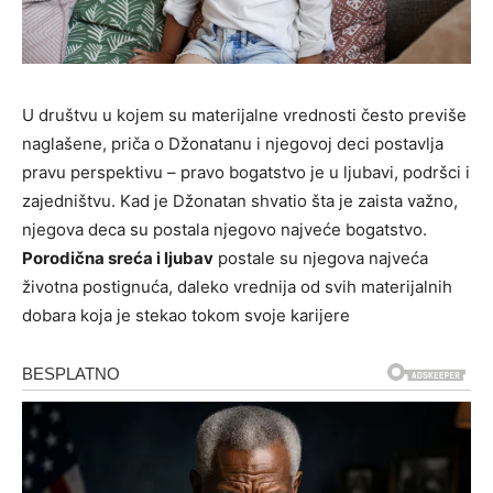
U društvu u kojem su materijalne vrednosti često previše
naglašene, priča o Džonatanu i njegovoj deci postavlja
pravu perspektivu – pravo bogatstvo je u ljubavi, podršci i
zajedništvu. Kad je Džonatan shvatio šta je zaista važno,
njegova deca su postala njegovo najveće bogatstvo.
Porodična sreća i ljubav
postale su njegova najveća
životna postignuća, daleko vrednija od svih materijalnih
dobara koja je stekao tokom svoje karijere