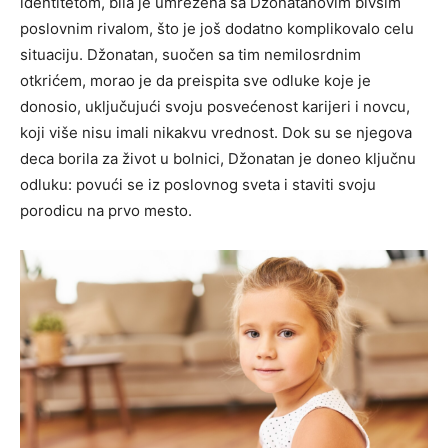
identitetom, bila je umrežena sa Džonatanovim bivšim
poslovnim rivalom, što je još dodatno komplikovalo celu
situaciju. Džonatan, suočen sa tim nemilosrdnim
otkrićem, morao je da preispita sve odluke koje je
donosio, uključujući svoju posvećenost karijeri i novcu,
koji više nisu imali nikakvu vrednost. Dok su se njegova
deca borila za život u bolnici, Džonatan je doneo ključnu
odluku: povući se iz poslovnog sveta i staviti svoju
porodicu na prvo mesto.