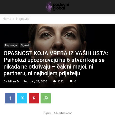
Home
Najnovije
Najnovije
Vijesti
OPASNOST KOJA VREBA IZ VAŠIH USTA:
Psiholozi upozoravaju na 6 stvari koje se
nikada ne otkrivaju – čak ni majci, ni
partneru, ni najboljem prijatelju
By
Mirza D.
-
February 27, 2026
1292
0
Oglasi - Advertisement