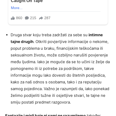
Druga stvar koju treba zadržati za sebe su
intimne
tajne drugih
. Otkriti povjerljive informacije o nekome,
poput problema u braku, financijskim teškoćama ili
seksualnom životu, može ozbiljno narušiti povjerenje
među ljudima. Iako je moguće da se to učini iz želje da
pomognemo ili iz potrebe za podrškom, takve
informacije mogu lako dovesti do štetnih posljedica,
kako za naš odnos s osobama, tako i za reputaciju
samog pojedinca. Važno je razumjeti da, iako ponekad
želimo podijeliti tužne ili osjetljive stvari, te tajne ne
smiju postati predmet razgovora.
Fantazije i misli koje ni sami ne razumijemo
također