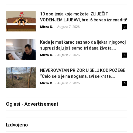
10 oboljenja koje možete IZLIJEČITI
VOĐENJEM LJUBAVI, broj 6 će vas iznenaditi!
Mirza D.
-
August 7, 2026
0
Kada je muškarac saznao da ljekari njegovoj
supruzi daju još samo tri dana života,...
Mirza D.
-
August 7, 2026
0
NEVEROVATAN PRIZOR U SELU KOD POŽEGE
“Celo selo je na nogama, svi se krste,...
Mirza D.
-
August 7, 2026
0
Oglasi - Advertisement
Izdvojeno