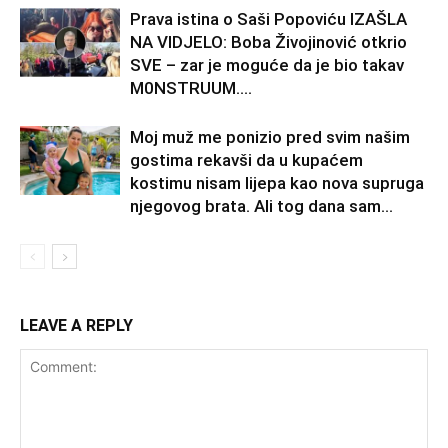
Prava istina o Saši Popoviću IZAŠLA
NA VIDJELO: Boba Živojinović otkrio
SVE – zar je moguće da je bio takav
M0NSTRUUM….
Moj muž me ponizio pred svim našim
gostima rekavši da u kupaćem
kostimu nisam lijepa kao nova supruga
njegovog brata. Ali tog dana sam...
LEAVE A REPLY