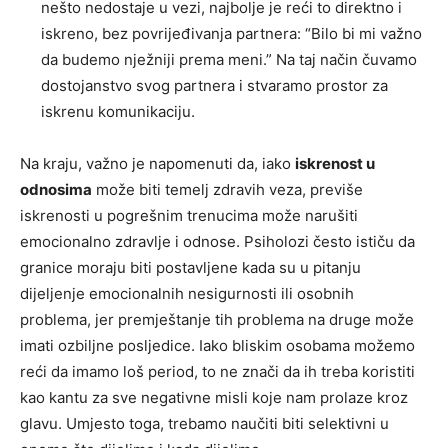
nešto nedostaje u vezi, najbolje je reći to direktno i
iskreno, bez povrijeđivanja partnera: “Bilo bi mi važno
da budemo nježniji prema meni.” Na taj način čuvamo
dostojanstvo svog partnera i stvaramo prostor za
iskrenu komunikaciju.
Na kraju, važno je napomenuti da, iako
iskrenost u
odnosima
može biti temelj zdravih veza, previše
iskrenosti u pogrešnim trenucima može narušiti
emocionalno zdravlje i odnose. Psiholozi često ističu da
granice moraju biti postavljene kada su u pitanju
dijeljenje emocionalnih nesigurnosti ili osobnih
problema, jer premještanje tih problema na druge može
imati ozbiljne posljedice. Iako bliskim osobama možemo
reći da imamo loš period, to ne znači da ih treba koristiti
kao kantu za sve negativne misli koje nam prolaze kroz
glavu. Umjesto toga, trebamo naučiti biti selektivni u