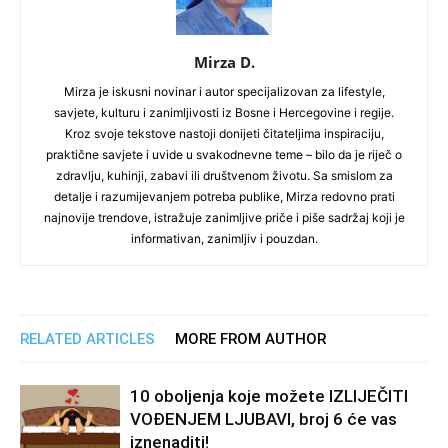
Mirza D.
Mirza je iskusni novinar i autor specijalizovan za lifestyle,
savjete, kulturu i zanimljivosti iz Bosne i Hercegovine i regije.
Kroz svoje tekstove nastoji donijeti čitateljima inspiraciju,
praktične savjete i uvide u svakodnevne teme – bilo da je riječ o
zdravlju, kuhinji, zabavi ili društvenom životu. Sa smislom za
detalje i razumijevanjem potreba publike, Mirza redovno prati
najnovije trendove, istražuje zanimljive priče i piše sadržaj koji je
informativan, zanimljiv i pouzdan.
RELATED ARTICLES
MORE FROM AUTHOR
10 oboljenja koje možete IZLIJEČITI
VOĐENJEM LJUBAVI, broj 6 će vas
iznenaditi!