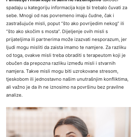
spadaju u kategoriju informacija koje bi trebalo čuvati za
sebe. Mnogi od nas povremeno imaju čudne, čak i
zastrašujuće misli, poput “što ako povrijedim nekog” ili
“što ako skočim s mosta”. Dijeljenje ovih misli s
prijateljima ili partnerima može izazvati nesporazum, jer
ljudi mogu misliti da zaista imamo te namjere. Za razliku
od toga, ovakve misli treba obraditi s terapeutom koji je
obučen da prepozna razliku između misli i stvarnih
namjera. Takve misli mogu biti uzrokovane stresom,
tjeskobom ili jednostavno našim unutrašnjim konfliktima,
ali važno je da ih ne iznosimo na površinu bez pravilne
analize.