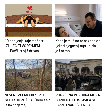
10 oboljenja koje možete
Kada je muškarac saznao da
IZLIJEČITI VOĐENJEM
ljekari njegovoj supruzi daju
LJUBAVI, broj 6 će vas...
još samo...
NEVEROVATAN PRIZOR U
POGREBNA POVORKA MOGA
SELU KOD POŽEGE “Celo selo
SUPRUGA ZAUSTAVILA SE
je na nogama,...
ISPRED NAPUŠTENOG