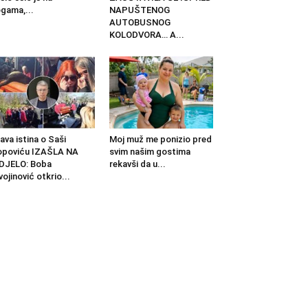
gama,...
NAPUŠTENOG
AUTOBUSNOG
KOLODVORA… A...
ava istina o Saši
Moj muž me ponizio pred
opoviću IZAŠLA NA
svim našim gostima
DJELO: Boba
rekavši da u...
vojinović otkrio...