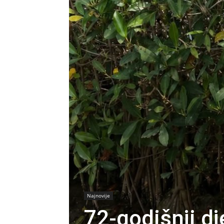
Najnovije
72-godišnji dj