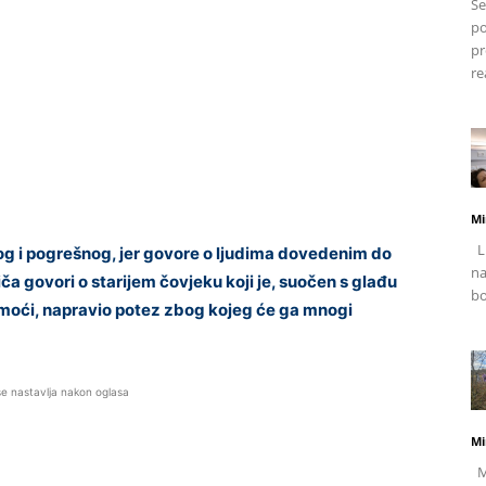
Se
po
pr
re
Mi
Li
nog i pogrešnog, jer govore o ljudima dovedenim do
na
ča govori o starijem čovjeku koji je, suočen s glađu
bo
moći, napravio potez zbog kojeg će ga mnogi
se nastavlja nakon oglasa
Mi
Mj