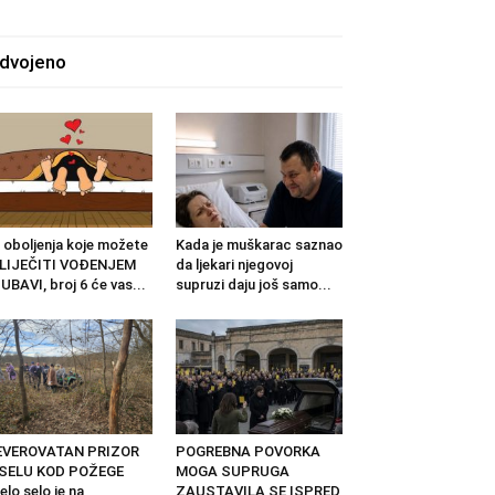
zdvojeno
 oboljenja koje možete
Kada je muškarac saznao
ZLIJEČITI VOĐENJEM
da ljekari njegovoj
UBAVI, broj 6 će vas...
supruzi daju još samo...
EVEROVATAN PRIZOR
POGREBNA POVORKA
 SELU KOD POŽEGE
MOGA SUPRUGA
elo selo je na
ZAUSTAVILA SE ISPRED