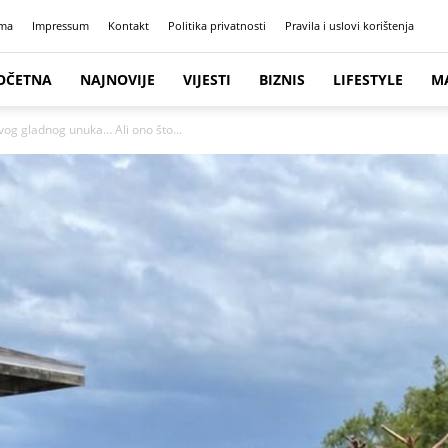
ma
Impressum
Kontakt
Politika privatnosti
Pravila i uslovi korištenja
OČETNA
NAJNOVIJE
VIJESTI
BIZNIS
LIFESTYLE
M
svog gladnog unuka… Ali ono što...