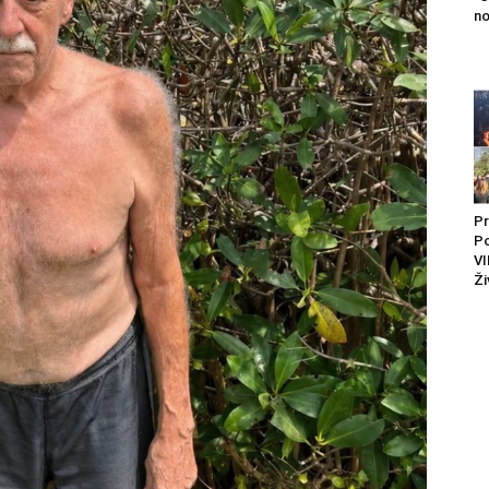
no
Pr
P
VI
Ži