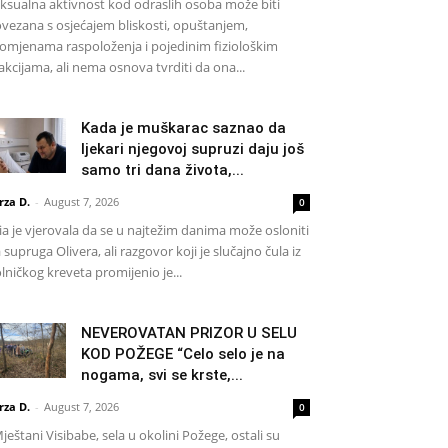
ksualna aktivnost kod odraslih osoba može biti
vezana s osjećajem bliskosti, opuštanjem,
omjenama raspoloženja i pojedinim fiziološkim
akcijama, ali nema osnova tvrditi da ona...
Kada je muškarac saznao da
ljekari njegovoj supruzi daju još
samo tri dana života,...
rza D.
-
August 7, 2026
0
a je vjerovala da se u najtežim danima može osloniti
 supruga Olivera, ali razgovor koji je slučajno čula iz
lničkog kreveta promijenio je...
NEVEROVATAN PRIZOR U SELU
KOD POŽEGE “Celo selo je na
nogama, svi se krste,...
rza D.
-
August 7, 2026
0
eštani Visibabe, sela u okolini Požege, ostali su