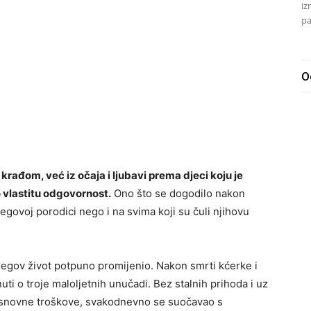
iz
pa
O
 krađom, već iz očaja i ljubavi prema djeci koju je
 vlastitu odgovornost.
Ono što se dogodilo nakon
egovoj porodici nego i na svima koji su čuli njihovu
jegov život potpuno promijenio. Nakon smrti kćerke i
uti o troje maloljetnih unučadi. Bez stalnih prihoda i uz
 osnovne troškove, svakodnevno se suočavao s