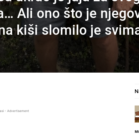
… Ali ono što je njego
na kiši slomilo je svim
N
asi - Advertisement
Mi