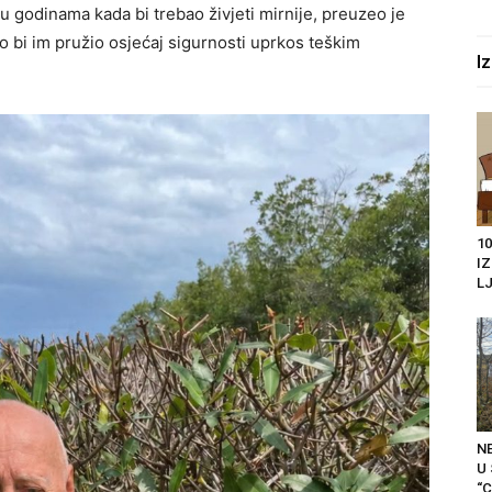
o u godinama kada bi trebao živjeti mirnije, preuzeo je
o bi im pružio osjećaj sigurnosti uprkos teškim
I
10
I
LJ
N
U
“C