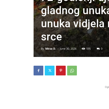
gladnog unuka
unuka vidjela 
srce
By
Mirza D.
-
June 30, 2026
595
0
Ogl