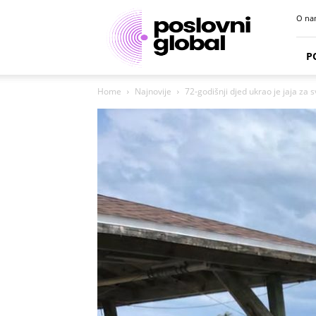
Poslovni
O na
portal
P
Home
Najnovije
72-godišnji djed ukrao je jaja za 