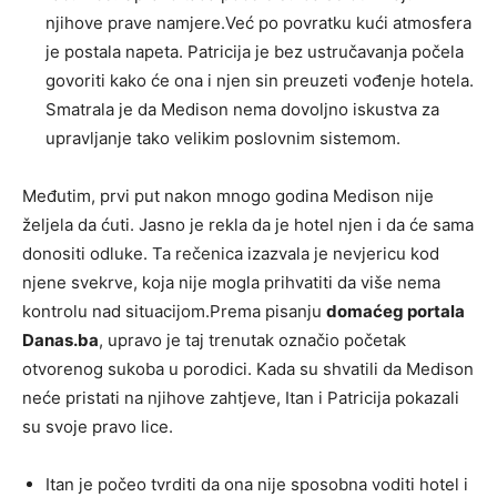
njihove prave namjere.Već po povratku kući atmosfera
je postala napeta. Patricija je bez ustručavanja počela
govoriti kako će ona i njen sin preuzeti vođenje hotela.
Smatrala je da Medison nema dovoljno iskustva za
upravljanje tako velikim poslovnim sistemom.
Međutim, prvi put nakon mnogo godina Medison nije
željela da ćuti. Jasno je rekla da je hotel njen i da će sama
donositi odluke. Ta rečenica izazvala je nevjericu kod
njene svekrve, koja nije mogla prihvatiti da više nema
kontrolu nad situacijom.Prema pisanju
domaćeg portala
Danas.ba
, upravo je taj trenutak označio početak
otvorenog sukoba u porodici. Kada su shvatili da Medison
neće pristati na njihove zahtjeve, Itan i Patricija pokazali
su svoje pravo lice.
Itan je počeo tvrditi da ona nije sposobna voditi hotel i