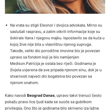
Na vrata su stigli Eleonor i dvojica advokata. Mirno su
saslušali raspravu, a zatim otkrili informacije koje su
šokirale Itana i njegovu majku. Ispostavilo se da kuća u
kojoj žive nije bila u vlasništvu njenog supruga.
Takođe, veliki dio porodične imovine bio je povezan
upravo sa fondom koji je bio namijenjen
Medison.Patricija je ostala bez riječi. Godinama je
živjela uvjerena da sve pripada njenom sinu, dok je u
stvarnosti najveći dio bogatstva bio povezan sa
njenom snahom.
Kako navodi
Beograd Danas
, upravo takvi trenuci često
pokažu pravo lice ljudi kada se suoče sa gubitkom
privilegija. Ono što je godinama bilo skriveno iza lažne