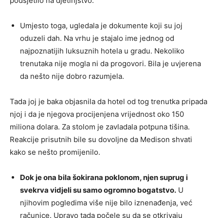
podsjetilo na djetinjstvo.
Umjesto toga, ugledala je dokumente koji su joj
oduzeli dah. Na vrhu je stajalo ime jednog od
najpoznatijih luksuznih hotela u gradu. Nekoliko
trenutaka nije mogla ni da progovori. Bila je uvjerena
da nešto nije dobro razumjela.
Tada joj je baka objasnila da hotel od tog trenutka pripada
njoj i da je njegova procijenjena vrijednost oko 150
miliona dolara. Za stolom je zavladala potpuna tišina.
Reakcije prisutnih bile su dovoljne da Medison shvati
kako se nešto promijenilo.
Dok je ona bila šokirana poklonom, njen suprug i
svekrva vidjeli su samo ogromno bogatstvo.
U
njihovim pogledima više nije bilo iznenađenja, već
računice. Upravo tada počele su da se otkrivaju