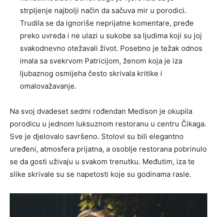
strpljenje najbolji način da sačuva mir u porodici.
Trudila se da ignoriše neprijatne komentare, pređe
preko uvreda i ne ulazi u sukobe sa ljudima koji su joj
svakodnevno otežavali život. Posebno je težak odnos
imala sa svekrvom Patricijom, ženom koja je iza
ljubaznog osmijeha često skrivala kritike i
omalovažavanje.
Na svoj dvadeset sedmi rođendan Medison je okupila
porodicu u jednom luksuznom restoranu u centru Čikaga.
Sve je djelovalo savršeno. Stolovi su bili elegantno
uređeni, atmosfera prijatna, a osoblje restorana pobrinulo
se da gosti uživaju u svakom trenutku. Međutim, iza te
slike skrivale su se napetosti koje su godinama rasle.