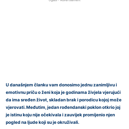
Oglasi - Advertisement
U današnjem članku vam donosimo jednu zanimljivu i
emotivnu priču o ženi koja je godinama živjela vjerujući
da ima sređen život, skladan brak i porodicu kojoj može
vjerovati. Međutim, jedan rođendanski poklon otkrio joj
je istinu koju nije očekivala i zauvijek promijenio njen
pogled na ljude koji su je okruživali.