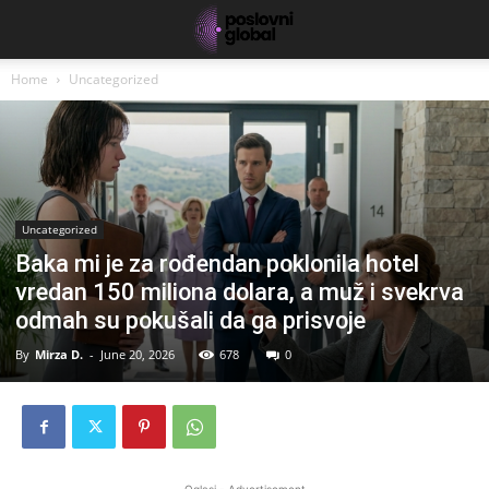
Home
Uncategorized
Uncategorized
Baka mi je za rođendan poklonila hotel
vredan 150 miliona dolara, a muž i svekrva
odmah su pokušali da ga prisvoje
By
Mirza D.
-
June 20, 2026
678
0