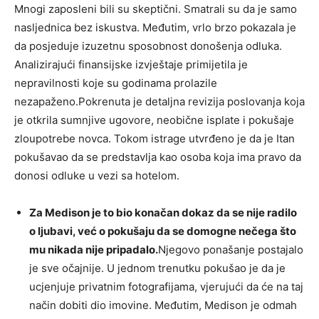
Mnogi zaposleni bili su skeptični. Smatrali su da je samo
nasljednica bez iskustva. Međutim, vrlo brzo pokazala je
da posjeduje izuzetnu sposobnost donošenja odluka.
Analizirajući finansijske izvještaje primijetila je
nepravilnosti koje su godinama prolazile
nezapaženo.Pokrenuta je detaljna revizija poslovanja koja
je otkrila sumnjive ugovore, neobične isplate i pokušaje
zloupotrebe novca. Tokom istrage utvrđeno je da je Itan
pokušavao da se predstavlja kao osoba koja ima pravo da
donosi odluke u vezi sa hotelom.
Za Medison je to bio konačan dokaz da se nije radilo
o ljubavi, već o pokušaju da se domogne nečega što
mu nikada nije pripadalo.
Njegovo ponašanje postajalo
je sve očajnije. U jednom trenutku pokušao je da je
ucjenjuje privatnim fotografijama, vjerujući da će na taj
način dobiti dio imovine. Međutim, Medison je odmah