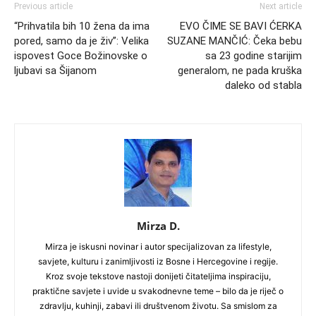
Previous article
Next article
“Prihvatila bih 10 žena da ima
EVO ČIME SE BAVI ĆERKA
pored, samo da je živ”: Velika
SUZANE MANČIĆ: Čeka bebu
ispovest Goce Božinovske o
sa 23 godine starijim
ljubavi sa Šijanom
generalom, ne pada kruška
daleko od stabla
Mirza D.
Mirza je iskusni novinar i autor specijalizovan za lifestyle,
savjete, kulturu i zanimljivosti iz Bosne i Hercegovine i regije.
Kroz svoje tekstove nastoji donijeti čitateljima inspiraciju,
praktične savjete i uvide u svakodnevne teme – bilo da je riječ o
zdravlju, kuhinji, zabavi ili društvenom životu. Sa smislom za