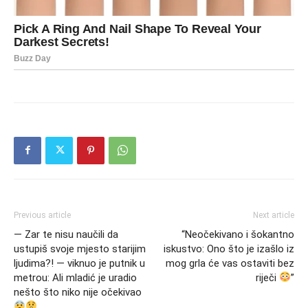
Previous article
Next article
— Zar te nisu naučili da
“Neočekivano i šokantno
ustupiš svoje mjesto starijim
iskustvo: Ono što je izašlo iz
ljudima?! — viknuo je putnik u
mog grla će vas ostaviti bez
metrou: Ali mladić je uradio
riječi
”
nešto što niko nije očekivao