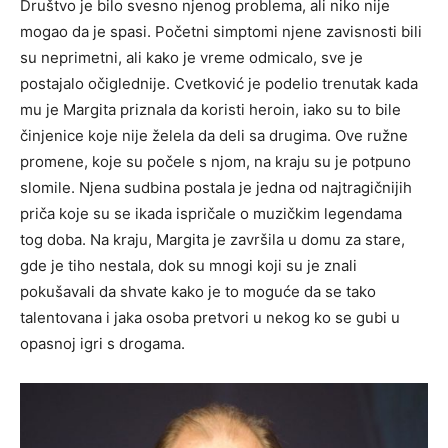
Društvo je bilo svesno njenog problema, ali niko nije
mogao da je spasi. Početni simptomi njene zavisnosti bili
su neprimetni, ali kako je vreme odmicalo, sve je
postajalo očiglednije. Cvetković je podelio trenutak kada
mu je Margita priznala da koristi heroin, iako su to bile
činjenice koje nije želela da deli sa drugima. Ove ružne
promene, koje su počele s njom, na kraju su je potpuno
slomile. Njena sudbina postala je jedna od najtragičnijih
priča koje su se ikada ispričale o muzičkim legendama
tog doba. Na kraju, Margita je završila u domu za stare,
gde je tiho nestala, dok su mnogi koji su je znali
pokušavali da shvate kako je to moguće da se tako
talentovana i jaka osoba pretvori u nekog ko se gubi u
opasnoj igri s drogama.