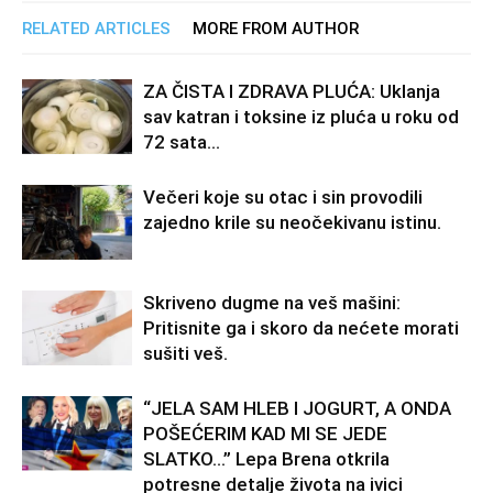
RELATED ARTICLES
MORE FROM AUTHOR
ZA ČISTA I ZDRAVA PLUĆA: Uklanja
sav katran i toksine iz pluća u roku od
72 sata…
Večeri koje su otac i sin provodili
zajedno krile su neočekivanu istinu.
Skriveno dugme na veš mašini:
Pritisnite ga i skoro da nećete morati
sušiti veš.
“JELA SAM HLEB I JOGURT, A ONDA
POŠEĆERIM KAD MI SE JEDE
SLATKO…” Lepa Brena otkrila
potresne detalje života na ivici