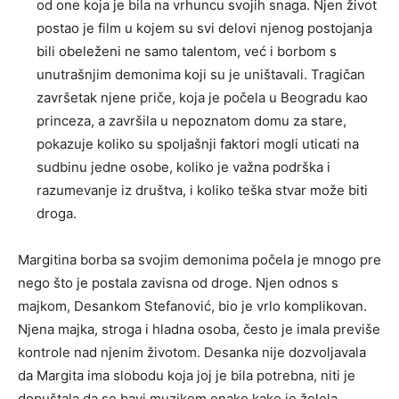
od one koja je bila na vrhuncu svojih snaga. Njen život
postao je film u kojem su svi delovi njenog postojanja
bili obeleženi ne samo talentom, već i borbom s
unutrašnjim demonima koji su je uništavali. Tragičan
završetak njene priče, koja je počela u Beogradu kao
princeza, a završila u nepoznatom domu za stare,
pokazuje koliko su spoljašnji faktori mogli uticati na
sudbinu jedne osobe, koliko je važna podrška i
razumevanje iz društva, i koliko teška stvar može biti
droga.
Margitina borba sa svojim demonima počela je mnogo pre
nego što je postala zavisna od droge. Njen odnos s
majkom, Desankom Stefanović, bio je vrlo komplikovan.
Njena majka, stroga i hladna osoba, često je imala previše
kontrole nad njenim životom. Desanka nije dozvoljavala
da Margita ima slobodu koja joj je bila potrebna, niti je
dopuštala da se bavi muzikom onako kako je želela.