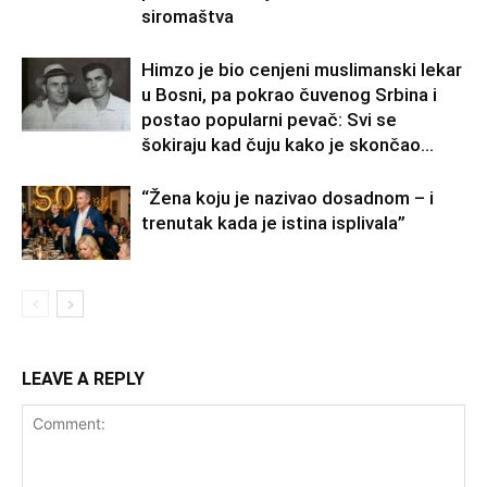
siromaštva
Himzo je bio cenjeni muslimanski lekar
u Bosni, pa pokrao čuvenog Srbina i
postao popularni pevač: Svi se
šokiraju kad čuju kako je skončao...
“Žena koju je nazivao dosadnom – i
trenutak kada je istina isplivala”
LEAVE A REPLY