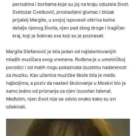
periodima i borbama koje su joj na kraju oduzele život.
Svetozar Cvetković, proslavljeni glumac i blizak
prijatelj Margite, u svojoj ispovesti otkriva bolne
detalje njenog života, njen pad zbog droge i tragičan
kraj, koji je šokirao sve koji su je poznavali.
Margita Stefanović je bila jedan od najtalentovanijih
mladih muzičara svog vremena. Rođena je u umetničkoj
porodici i od malih nogu pokazivala izuzetnu nadarenost
za muziku. Kao učenica muzičke škole bila je među
najboljima, a poziv da nastavi školovanje u Moskvi bio je
samo jedno od priznanja za njen izuzetan talenat.
Međutim, njen život nije se odvio onako kako su svi
očekivali.