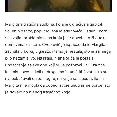
Margitina tragična sudbina, koja je uključivala gubitak
voljenih osoba, poput Milana Mladenovića, i stalnu borbu
sa svojim problemima, na kraju ju je dovela do života u
domovima za stare. Cvetković je ispričao da je Margita
završila u borči, u garaži, i tamo je nestala, što je za njega
bilo nezamislivo. Na kraju, njena priča je postala
upozorenje za sve one koji su je poznavali, ali i za one
koji nisu svesni koliko droga može uništiti život. Iako su
svi pokušavali da pomognu, na kraju se ispostavilo da
Margita nije mogla da pobedi svoje unutrašnje borbe, što
je dovelo do njenog tragičnog kraja.