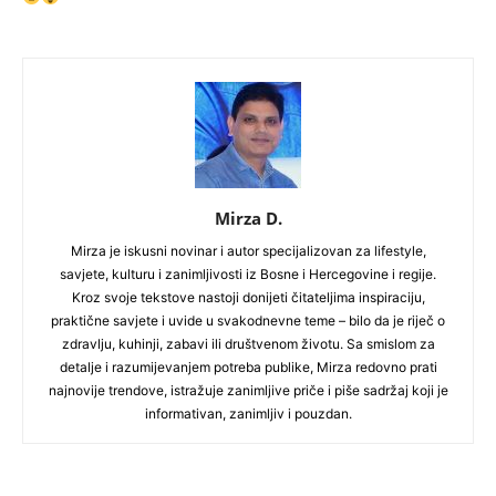
Mirza D.
Mirza je iskusni novinar i autor specijalizovan za lifestyle,
savjete, kulturu i zanimljivosti iz Bosne i Hercegovine i regije.
Kroz svoje tekstove nastoji donijeti čitateljima inspiraciju,
praktične savjete i uvide u svakodnevne teme – bilo da je riječ o
zdravlju, kuhinji, zabavi ili društvenom životu. Sa smislom za
detalje i razumijevanjem potreba publike, Mirza redovno prati
najnovije trendove, istražuje zanimljive priče i piše sadržaj koji je
informativan, zanimljiv i pouzdan.