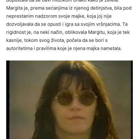
Margita je, prema sećanjima iz njenog detinjstva, bila pod
neprestanim nadzorom svoje majke, koja joj nije
dozvoljavala da se opusti i igra sa svojim vršnjacima. Ta
rigidnost je, na neki način, oblikovala Margitu, koja je tek
kasnije, tokom svog života, počela da se bori s
autoritetima i pravilima koje je njena majka nametala.