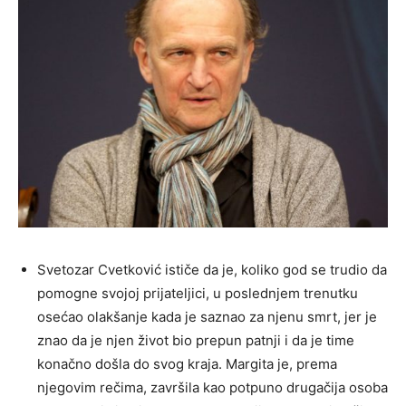
Svetozar Cvetković ističe da je, koliko god se trudio da
pomogne svojoj prijateljici, u poslednjem trenutku
osećao olakšanje kada je saznao za njenu smrt, jer je
znao da je njen život bio prepun patnji i da je time
konačno došla do svog kraja. Margita je, prema
njegovim rečima, završila kao potpuno drugačija osoba