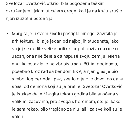
Svetozar Cvetković otkrio, bila pogođena teškim
okruženjem i jakim uticajem droge, koji je na kraju srušio
njen izuzetni potencijal.
Margita je u svom životu postigla mnogo, završila je
arhitekturu, bila je jedan od najboljih studenata, iako
su joj se nudile velike prilike, poput poziva da ode u
Japan, ona nije želela da napusti svoju zemlju. Njena
muzika ostavila je neizbrisiv trag u 80-im godinama,
posebno kroz rad sa bendom EKV, a njen glas je bio
simbol tog perioda. Ipak, sve to nije bilo dovoljno da je
spasi od demona koji su je pratile. Svetozar Cvetković
je istakao da je Margita tokom godina bila suočena s
velikim izazovima, pre svega s heroinom, što je, kako
je sam rekao, bilo tragično za nju, ali i za sve koji su je
voleli.