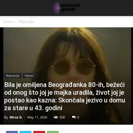
Home
Najnovije
Najnovije
Vijesti
Bila je omiljena Beograđanka 80-ih, bežeći
od onog što joj je majka uradila, život joj je
postao kao kazna: Skončala jezivo u domu
za stare u 43. godini
By
Mirza D.
-
May 11, 2026
358
0