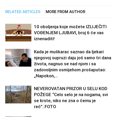
RELATED ARTICLES
MORE FROM AUTHOR
10 oboljenja koje možete IZLIJEČITI
VOĐENJEM LJUBAVI, broj 6 će vas
iznenaditi!
Kada je muškarac saznao da ljekari
njegovoj supruzi daju još samo tri dana
života, nagnuo se nad njom i sa
zadovoljnim osmijehom prošaputao:
„Napokon,...
NEVEROVATAN PRIZOR U SELU KOD
POŽEGE “Celo selo je na nogama, svi
se krste, niko ne zna o čemu je
reč”..FOTO