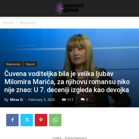
Home
Najnovije
Najnovije
Vijesti
Čuvena voditeljka bila je velika ljubav
Milomira Marića, za njihovu romansu niko
nije znao: U 7. deceniji izgleda kao devojka
By
Mirza D.
-
February 5, 2026
613
0
Oglasi - Advertisement