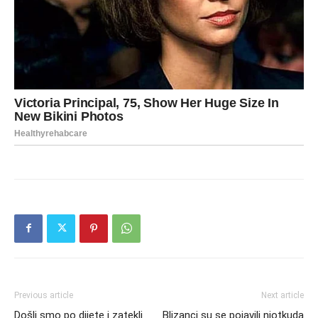
Previous article
Next article
Došli smo po dijete i zatekli
Blizanci su se pojavili niotkuda