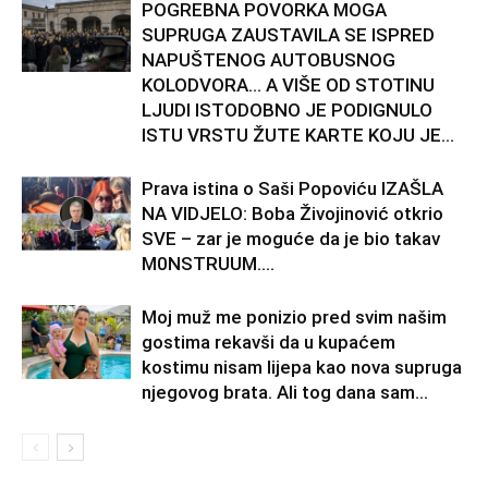
POGREBNA POVORKA MOGA
SUPRUGA ZAUSTAVILA SE ISPRED
NAPUŠTENOG AUTOBUSNOG
KOLODVORA… A VIŠE OD STOTINU
LJUDI ISTODOBNO JE PODIGNULO
ISTU VRSTU ŽUTE KARTE KOJU JE...
Prava istina o Saši Popoviću IZAŠLA
NA VIDJELO: Boba Živojinović otkrio
SVE – zar je moguće da je bio takav
M0NSTRUUM….
Moj muž me ponizio pred svim našim
gostima rekavši da u kupaćem
kostimu nisam lijepa kao nova supruga
njegovog brata. Ali tog dana sam...