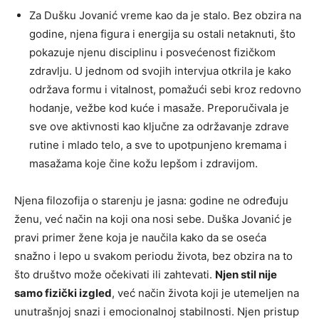
Za Dušku Jovanić vreme kao da je stalo. Bez obzira na
godine, njena figura i energija su ostali netaknuti, što
pokazuje njenu disciplinu i posvećenost fizičkom
zdravlju. U jednom od svojih intervjua otkrila je kako
održava formu i vitalnost, pomažući sebi kroz redovno
hodanje, vežbe kod kuće i masaže. Preporučivala je
sve ove aktivnosti kao ključne za održavanje zdrave
rutine i mlado telo, a sve to upotpunjeno kremama i
masažama koje čine kožu lepšom i zdravijom.
Njena filozofija o starenju je jasna: godine ne određuju
ženu, već način na koji ona nosi sebe. Duška Jovanić je
pravi primer žene koja je naučila kako da se oseća
snažno i lepo u svakom periodu života, bez obzira na to
što društvo može očekivati ili zahtevati.
Njen stil nije
samo fizički izgled
, već način života koji je utemeljen na
unutrašnjoj snazi i emocionalnoj stabilnosti. Njen pristup