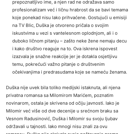
prepoznatljivo ime, a njen rad ne odražava samo
profesionalizam već i ličnu hrabrost da se bavi temama
koje ponekad nisu lako prihvaćene. Gostujući u emisiji
na TV Blic, Duška je otvoreno pričala o svojim
iskustvima u vezi s vantelesnom oplodnjom, ali i o
duboko ličnom pitanju – zašto neke žene nemaju decu
i kako društvo reaguje na to. Ova iskrena ispovest
izazvala je snažne reakcije jer je dotakla osjetljivu
temu, pokrećući važno pitanje o društvenim
očekivanjima i predrasudama koje se nameću ženama.
Duška nije uvek bila toliko medijski istaknuta, ali njena
privatna romansa sa Milomirom Marićem, poznatim
novinarom, ostala je skrivena od očiju javnosti. Iako je
Milomir već više od dve decenije u srećnom braku sa
Vesnom Radusinović, Duška i Milomir su svoju ljubav
održavali u tajnosti. Iako mnogi nisu znali za ovu