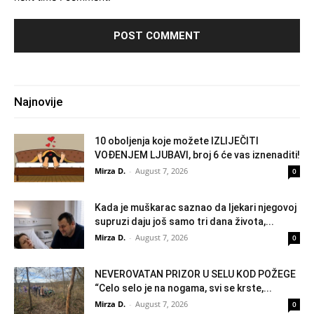
Najnovije
10 oboljenja koje možete IZLIJEČITI
VOĐENJEM LJUBAVI, broj 6 će vas iznenaditi!
Mirza D.
-
August 7, 2026
0
Kada je muškarac saznao da ljekari njegovoj
supruzi daju još samo tri dana života,...
Mirza D.
-
August 7, 2026
0
NEVEROVATAN PRIZOR U SELU KOD POŽEGE
“Celo selo je na nogama, svi se krste,...
Mirza D.
-
August 7, 2026
0