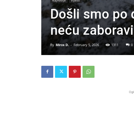
Najnovije
Vijesti
Došli smo po di
neću zaboravi
By
Mirza D.
-
February 5, 2026
1311
0
Ogl