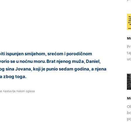
Mi
Pr
ta
biti ispunjen smijehom, srećom i porodičnom
ud
orio se u noćnu moru. Brat njenog muža, Daniel,
 sina Jovana, koji je punio sedam godina, a njena
na zbog toga.
se nastavlja nakon oglasa
Mi
Ob
bo
po