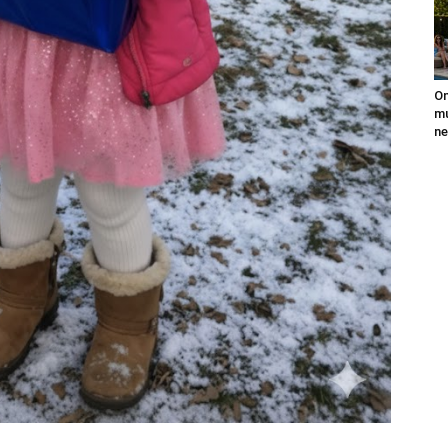
On
mu
ne