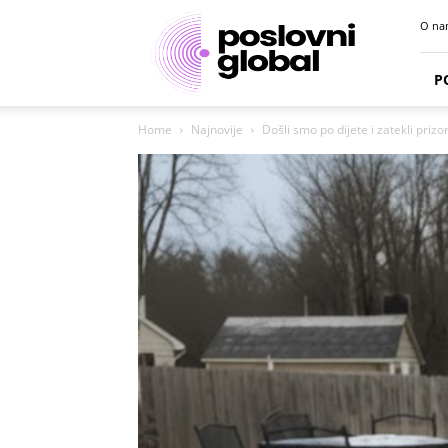
Poslovni
O na
portal
P
Home
Najnovije
Došli smo po dijete i zatekli prizo