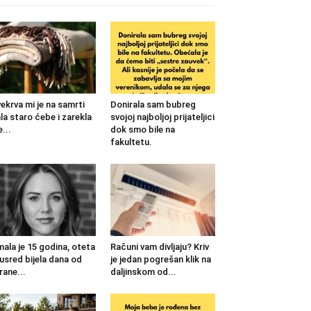
ekrva mi je na samrti
Donirala sam bubreg
la staro ćebe i zarekla
svojoj najboljoj prijateljici
...
dok smo bile na
fakultetu.
mala je 15 godina, oteta
Računi vam divljaju? Kriv
 usred bijela dana od
je jedan pogrešan klik na
rane...
daljinskom od...