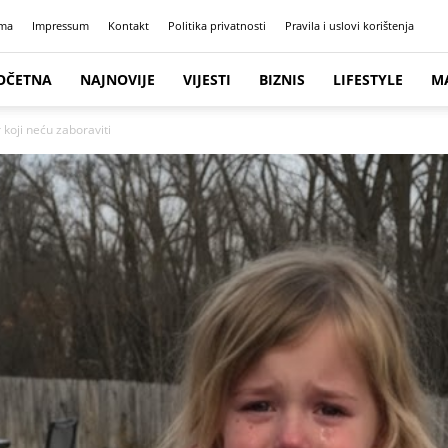
ma
Impressum
Kontakt
Politika privatnosti
Pravila i uslovi korištenja
OČETNA
NAJNOVIJE
VIJESTI
BIZNIS
LIFESTYLE
M
r koji neću zaboraviti