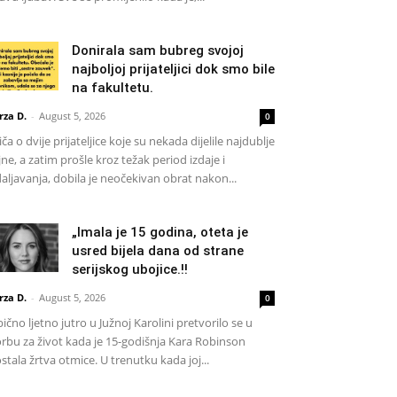
Donirala sam bubreg svojoj
najboljoj prijateljici dok smo bile
na fakultetu.
rza D.
-
August 5, 2026
0
iča o dvije prijateljice koje su nekada dijelile najdublje
jne, a zatim prošle kroz težak period izdaje i
aljavanja, dobila je neočekivan obrat nakon...
„Imala je 15 godina, oteta je
usred bijela dana od strane
serijskog ubojice.!!
rza D.
-
August 5, 2026
0
ično ljetno jutro u Južnoj Karolini pretvorilo se u
rbu za život kada je 15-godišnja Kara Robinson
stala žrtva otmice. U trenutku kada joj...