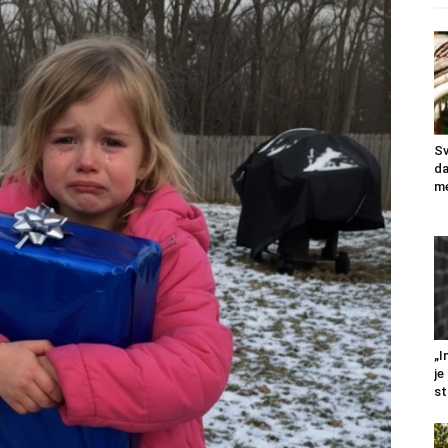
Sv
da
me
„I
je
st