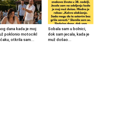
og dana kada je moj
Sobala sam u bolnici,
ž poklonio motocikl
dok sam jecala, kada je
ćaku, otkrila sam...
muž došao...