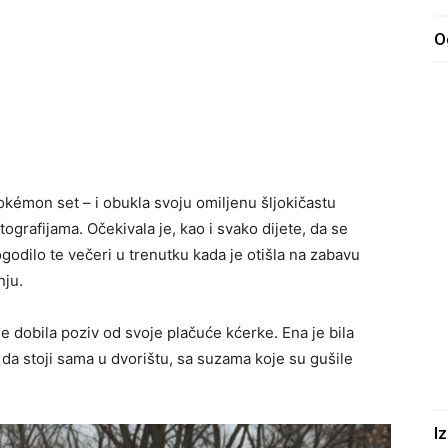
O
kémon set – i obukla svoju omiljenu šljokičastu
ografijama. Očekivala je, kao i svako dijete, da se
ogodilo te večeri u trenutku kada je otišla na zabavu
nju.
je dobila poziv od svoje plačuće kćerke. Ena je bila
 da stoji sama u dvorištu, sa suzama koje su gušile
I