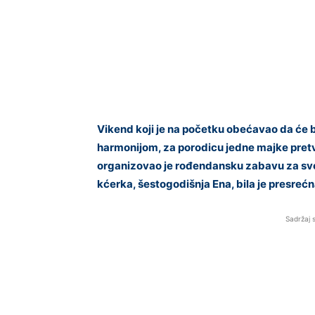
Vikend koji je na početku obećavao da će 
harmonijom, za porodicu jedne majke pretv
organizovao je rođendansku zabavu za svog
kćerka, šestogodišnja Ena, bila je presreć
Sadržaj 