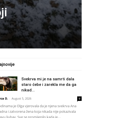
ji
ajnovije
Svekrva mi je na samrti dala
staro ćebe i zarekla me da ga
nikad...
rza D.
-
August 5, 2026
0
dinama je Olga vjerovala da je njena svekrva Ana
adna i zatvorena žena koja nikada nije pokazivala
avu ljubav. Sve se promijenilo kada je,...