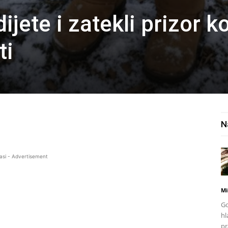
jete i zatekli prizor ko
ti
N
asi - Advertisement
Mi
Go
hl
pr