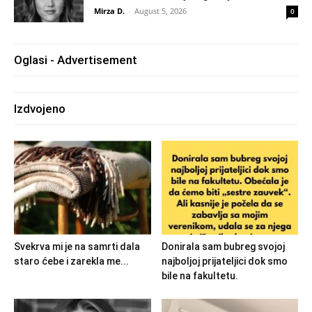
Mirza D.
-
August 5, 2026
0
Oglasi - Advertisement
Izdvojeno
Svekrva mi je na samrti dala
Donirala sam bubreg svojoj
staro ćebe i zarekla me...
najboljoj prijateljici dok smo
bile na fakultetu.