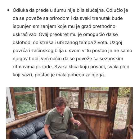
Odluka da pređe u šumu nije bila slučajna. Odlučio je
da se poveže sa prirodom i da svaki trenutak bude
ispunjen smirenjem koje mu je grad prethodno
uskraćivao. Ovaj preokret mu je omogućio da se
oslobodi od stresa i ubrzanog tempa života. Uzgoj
povrća i začinskog bilja u svom vrtu postao je ne samo
njegov hobi, već način da se poveže sa sezonskim
ritmovima prirode. Svaka klica koju posadi, svaki plod
koji sazri, postao je mala pobeda za njega.