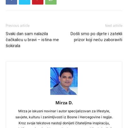
Previous article
Next article
Svaki dan sam nalazila
Došli smo po dijete i zatekli
čačkalicu u bravi – istina me
prizor koji neću zaboraviti
šokirala
Mirza D.
Mirza je iskusni novinar i autor specijalizovan za lifestyle,
savjete, kulturu i zanimljivosti iz Bosne i Hercegovine i regije.
Kroz svoje tekstove nastoji donijeti čitateljima inspiraciju,