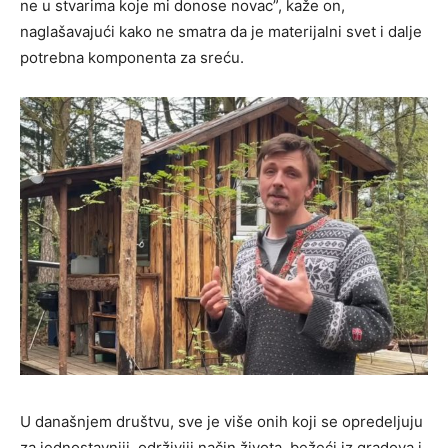
ne u stvarima koje mi donose novac”, kaže on,
naglašavajući kako ne smatra da je materijalni svet i dalje
potrebna komponenta za sreću.
U današnjem društvu, sve je više onih koji se opredeljuju
za jednostavniji, održiviji način života, bežeći iz gradova i