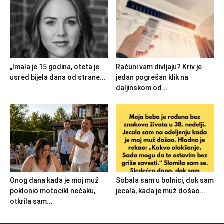
„Imala je 15 godina, oteta je
Računi vam divljaju? Kriv je
usred bijela dana od strane...
jedan pogrešan klik na
daljinskom od...
Onog dana kada je moj muž
Sobala sam u bolnici, dok sam
poklonio motocikl nećaku,
jecala, kada je muž došao...
otkrila sam...