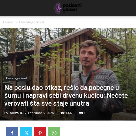
Home
Uncategorized
Uncategorized
Na poslu dao otkaz, rešio da pobegne u
šumu i napravi sebi drvenu kućicu: Nećete
verovati šta sve staje unutra
By
Mirza D.
-
February 5, 2026
664
0