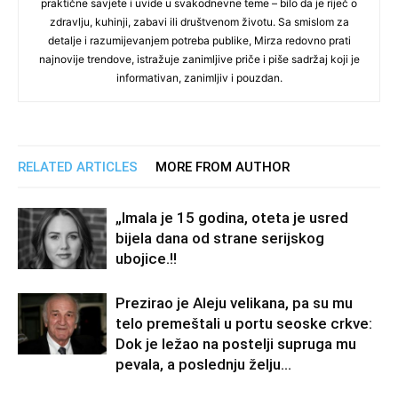
praktične savjete i uvide u svakodnevne teme – bilo da je riječ o
zdravlju, kuhinji, zabavi ili društvenom životu. Sa smislom za
detalje i razumijevanjem potreba publike, Mirza redovno prati
najnovije trendove, istražuje zanimljive priče i piše sadržaj koji je
informativan, zanimljiv i pouzdan.
RELATED ARTICLES
MORE FROM AUTHOR
„Imala je 15 godina, oteta je usred
bijela dana od strane serijskog
ubojice.!!
Prezirao je Aleju velikana, pa su mu
telo premeštali u portu seoske crkve:
Dok je ležao na postelji supruga mu
pevala, a poslednju želju...