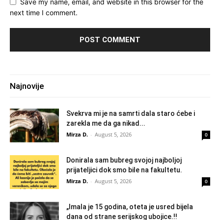
Save my name, email, and website in this browser for the
next time I comment.
Najnovije
Svekrva mi je na samrti dala staro ćebe i
zarekla me da ga nikad...
Mirza D.
-
August 5, 2026
0
Donirala sam bubreg svojoj najboljoj
prijateljici dok smo bile na fakultetu.
Mirza D.
-
August 5, 2026
0
„Imala je 15 godina, oteta je usred bijela
dana od strane serijskog ubojice.!!