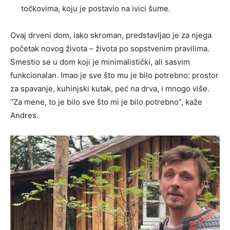
točkovima, koju je postavio na ivici šume.
Ovaj drveni dom, iako skroman, predstavljao je za njega
početak novog života – života po sopstvenim pravilima.
Smestio se u dom koji je minimalistički, ali sasvim
funkcionalan. Imao je sve što mu je bilo potrebno: prostor
za spavanje, kuhinjski kutak, peć na drva, i mnogo više.
“Za mene, to je bilo sve što mi je bilo potrebno”, kaže
Andres.