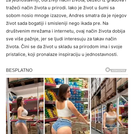
tražeći način života u prirodi. Iako je život u šumi sa
sobom nosio mnoge izazove, Andres smatra da je njegov
život sada bogatiji i smisleniji nego ikada pre. Na
društvenim mrežama i internetu, ovaj način života dobija
sve više pažnje, jer se ljudi interesuju za takav način
života. Čini se da život u skladu sa prirodom ima i svoje
pristalice, koji pronalaze inspiraciju u jednostavnosti.