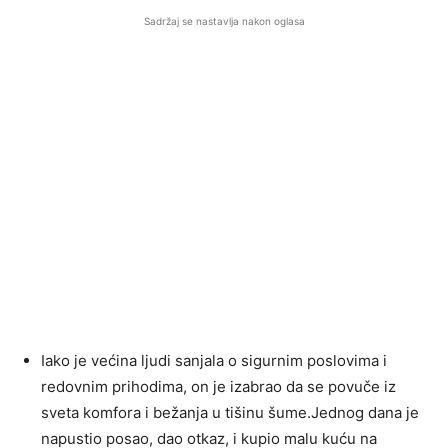
Sadržaj se nastavlja nakon oglasa
Iako je većina ljudi sanjala o sigurnim poslovima i
redovnim prihodima, on je izabrao da se povuče iz
sveta komfora i bežanja u tišinu šume.Jednog dana je
napustio posao, dao otkaz, i kupio malu kuću na