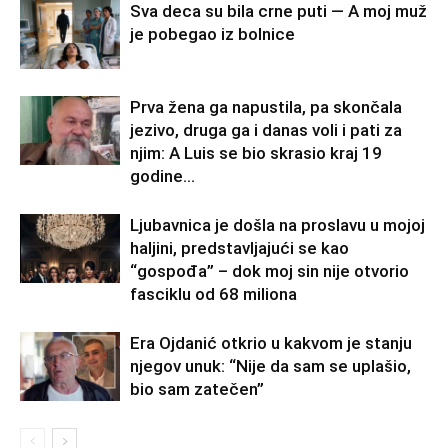
Sva deca su bila crne puti — A moj muž
je pobegao iz bolnice
Prva žena ga napustila, pa skončala
jezivo, druga ga i danas voli i pati za
njim: A Luis se bio skrasio kraj 19
godine...
Ljubavnica je došla na proslavu u mojoj
haljini, predstavljajući se kao
“gospođa” – dok moj sin nije otvorio
fasciklu od 68 miliona
Era Ojdanić otkrio u kakvom je stanju
njegov unuk: “Nije da sam se uplašio,
bio sam zatečen”