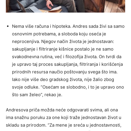
Nema više računa i hipoteka. Andres sada živi sa samo
osnovnim potrebama, a sloboda koju oseća je
neprocenjiva. Njegov način života je jednostavan:
sakupljanje i filtriranje kišnice postalo je ne samo
svakodnevna rutina, već i filozofija života. On tvrdi da
je upravo taj proces sakupljanja, filtriranja i korišćenja
prirodnih resursa naučio poštovanju svega što ima.
Iako nije više deo gradskog života, nije žalio zbog
svoje odluke. “Osećam se slobodno, i to je upravo ono
što sam želeo”, rekao je.
Andresova priča možda neće odgovarati svima, ali ona
ima snažnu poruku za one koji traže jednostavan život u
skladu sa prirodom. “Za mene je sreća u jednostavnosti,