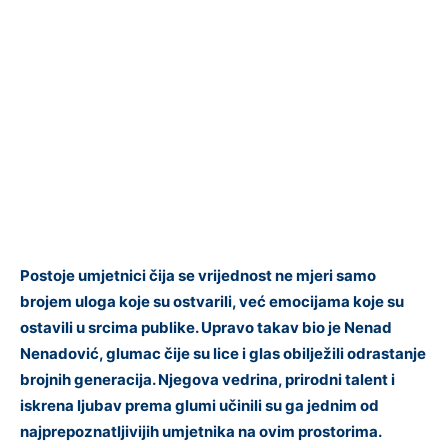
Postoje umjetnici čija se vrijednost ne mjeri samo
brojem uloga koje su ostvarili, već emocijama koje su
ostavili u srcima publike. Upravo takav bio je Nenad
Nenadović, glumac čije su lice i glas obilježili odrastanje
brojnih generacija. Njegova vedrina, prirodni talent i
iskrena ljubav prema glumi učinili su ga jednim od
najprepoznatljivijih umjetnika na ovim prostorima.