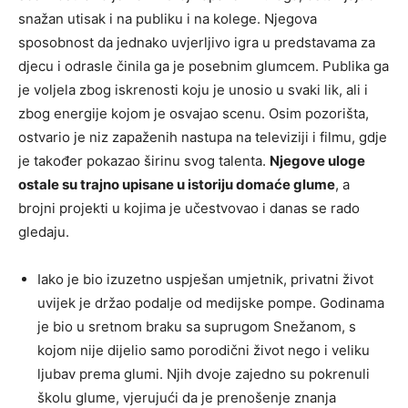
snažan utisak i na publiku i na kolege. Njegova
sposobnost da jednako uvjerljivo igra u predstavama za
djecu i odrasle činila ga je posebnim glumcem. Publika ga
je voljela zbog iskrenosti koju je unosio u svaki lik, ali i
zbog energije kojom je osvajao scenu. Osim pozorišta,
ostvario je niz zapaženih nastupa na televiziji i filmu, gdje
je također pokazao širinu svog talenta.
Njegove uloge
ostale su trajno upisane u istoriju domaće glume
, a
brojni projekti u kojima je učestvovao i danas se rado
gledaju.
Iako je bio izuzetno uspješan umjetnik, privatni život
uvijek je držao podalje od medijske pompe. Godinama
je bio u sretnom braku sa suprugom Snežanom, s
kojom nije dijelio samo porodični život nego i veliku
ljubav prema glumi. Njih dvoje zajedno su pokrenuli
školu glume, vjerujući da je prenošenje znanja