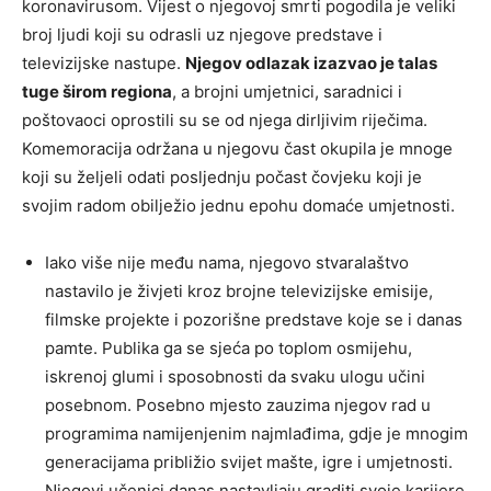
koronavirusom. Vijest o njegovoj smrti pogodila je veliki
broj ljudi koji su odrasli uz njegove predstave i
televizijske nastupe.
Njegov odlazak izazvao je talas
tuge širom regiona
, a brojni umjetnici, saradnici i
poštovaoci oprostili su se od njega dirljivim riječima.
Komemoracija održana u njegovu čast okupila je mnoge
koji su željeli odati posljednju počast čovjeku koji je
svojim radom obilježio jednu epohu domaće umjetnosti.
Iako više nije među nama, njegovo stvaralaštvo
nastavilo je živjeti kroz brojne televizijske emisije,
filmske projekte i pozorišne predstave koje se i danas
pamte. Publika ga se sjeća po toplom osmijehu,
iskrenoj glumi i sposobnosti da svaku ulogu učini
posebnom. Posebno mjesto zauzima njegov rad u
programima namijenjenim najmlađima, gdje je mnogim
generacijama približio svijet mašte, igre i umjetnosti.
Njegovi učenici danas nastavljaju graditi svoje karijere,