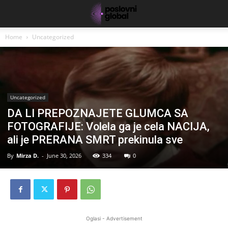
Home
Uncategorized
Uncategorized
DA LI PREPOZNAJETE GLUMCA SA
FOTOGRAFIJE: Volela ga je cela NACIJA,
ali je PRERANA SMRT prekinula sve
By
Mirza D.
-
June 30, 2026
334
0
Oglasi - Advertisement