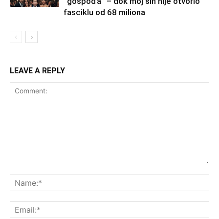
“gospođa” – dok moj sin nije otvorio
fasciklu od 68 miliona
LEAVE A REPLY