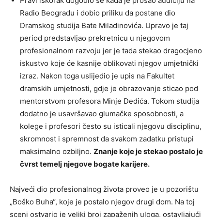
Pravi iskorak dogodio se kada je prošao audiciju na
Radio Beogradu i dobio priliku da postane dio
Dramskog studija Bate Miladinovića. Upravo je taj
period predstavljao prekretnicu u njegovom
profesionalnom razvoju jer je tada stekao dragocjeno
iskustvo koje će kasnije oblikovati njegov umjetnički
izraz. Nakon toga uslijedio je upis na Fakultet
dramskih umjetnosti, gdje je obrazovanje sticao pod
mentorstvom profesora Minje Dedića. Tokom studija
dodatno je usavršavao glumačke sposobnosti, a
kolege i profesori često su isticali njegovu disciplinu,
skromnost i spremnost da svakom zadatku pristupi
maksimalno ozbiljno.
Znanje koje je stekao postalo je
čvrst temelj njegove bogate karijere.
Najveći dio profesionalnog života proveo je u pozorištu
„Boško Buha“, koje je postalo njegov drugi dom. Na toj
sceni ostvario je veliki broj zapaženih uloga, ostavljajući