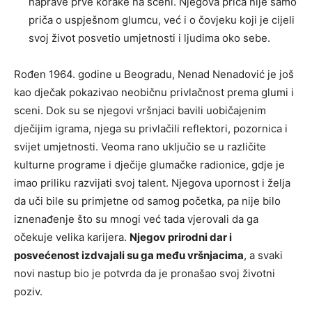
naprave prve korake na sceni. Njegova priča nije samo
priča o uspješnom glumcu, već i o čovjeku koji je cijeli
svoj život posvetio umjetnosti i ljudima oko sebe.
Rođen 1964. godine u Beogradu, Nenad Nenadović je još
kao dječak pokazivao neobičnu privlačnost prema glumi i
sceni. Dok su se njegovi vršnjaci bavili uobičajenim
dječijim igrama, njega su privlačili reflektori, pozornica i
svijet umjetnosti. Veoma rano uključio se u različite
kulturne programe i dječije glumačke radionice, gdje je
imao priliku razvijati svoj talent. Njegova upornost i želja
da uči bile su primjetne od samog početka, pa nije bilo
iznenađenje što su mnogi već tada vjerovali da ga
očekuje velika karijera.
Njegov prirodni dar i
posvećenost izdvajali su ga među vršnjacima
, a svaki
novi nastup bio je potvrda da je pronašao svoj životni
poziv.