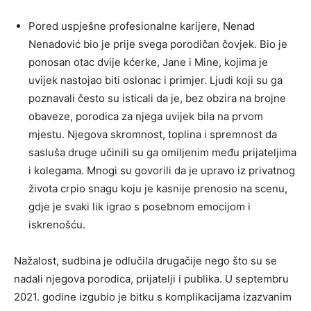
Pored uspješne profesionalne karijere, Nenad
Nenadović bio je prije svega porodičan čovjek. Bio je
ponosan otac dvije kćerke, Jane i Mine, kojima je
uvijek nastojao biti oslonac i primjer. Ljudi koji su ga
poznavali često su isticali da je, bez obzira na brojne
obaveze, porodica za njega uvijek bila na prvom
mjestu. Njegova skromnost, toplina i spremnost da
sasluša druge učinili su ga omiljenim među prijateljima
i kolegama. Mnogi su govorili da je upravo iz privatnog
života crpio snagu koju je kasnije prenosio na scenu,
gdje je svaki lik igrao s posebnom emocijom i
iskrenošću.
Nažalost, sudbina je odlučila drugačije nego što su se
nadali njegova porodica, prijatelji i publika. U septembru
2021. godine izgubio je bitku s komplikacijama izazvanim