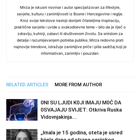
Mirza je iskusni novinar i autor specijalizovan za lifestyle,
savjete, kulturu i zanimljivosti iz Bosne i Hercegovine i regije.
Kroz svoje tekstove nastoji donijeti čitateljima inspiraciju,
praktične savjete i uvide u svakodnevne teme – bilo da je riječ o
zdravlju, kuhinji, zabavi ili društvenom životu. Sa smislom za
detalje i razumijevanjem potreba publike, Mirza redovno prati
najnovije trendove, istražuje zanimljive priče i piše sadržaj koji je
informativan, zanimljiv i pouzdan.
RELATED ARTICLES
MORE FROM AUTHOR
0Nl SU LJUDl K0Jl lMAJU M0Ć DA
0SVAJAJU SVlJET: Otkriva Ruska
Vidovnjakinja….
„Imala je 15 godina, oteta je usred
bijela dana od strane serijskog