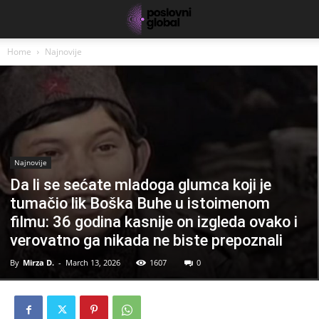
Home
Najnovije
Najnovije
Da li se sećate mladoga glumca koji je
tumačio lik Boška Buhe u istoimenom
filmu: 36 godina kasnije on izgleda ovako i
verovatno ga nikada ne biste prepoznali
By
Mirza D.
-
March 13, 2026
1607
0