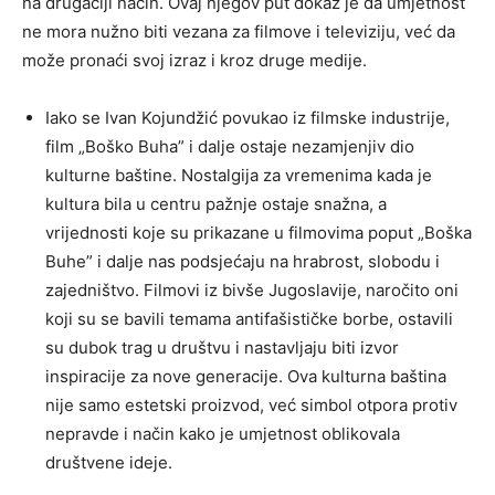
na drugačiji način. Ovaj njegov put dokaz je da umjetnost
ne mora nužno biti vezana za filmove i televiziju, već da
može pronaći svoj izraz i kroz druge medije.
Iako se Ivan Kojundžić povukao iz filmske industrije,
film „Boško Buha” i dalje ostaje nezamjenjiv dio
kulturne baštine. Nostalgija za vremenima kada je
kultura bila u centru pažnje ostaje snažna, a
vrijednosti koje su prikazane u filmovima poput „Boška
Buhe” i dalje nas podsjećaju na hrabrost, slobodu i
zajedništvo. Filmovi iz bivše Jugoslavije, naročito oni
koji su se bavili temama antifašističke borbe, ostavili
su dubok trag u društvu i nastavljaju biti izvor
inspiracije za nove generacije. Ova kulturna baština
nije samo estetski proizvod, već simbol otpora protiv
nepravde i način kako je umjetnost oblikovala
društvene ideje.