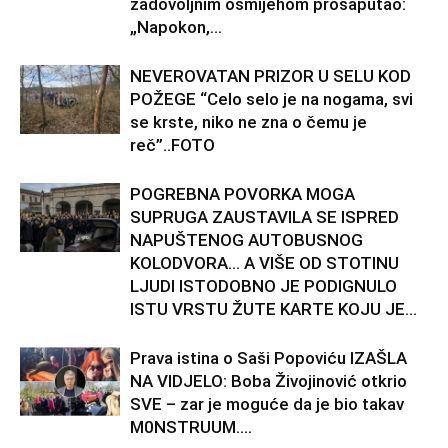
zadovoljnim osmijehom prošaputao:
„Napokon,...
NEVEROVATAN PRIZOR U SELU KOD
POŽEGE “Celo selo je na nogama, svi
se krste, niko ne zna o čemu je
reč”..FOTO
POGREBNA POVORKA MOGA
SUPRUGA ZAUSTAVILA SE ISPRED
NAPUŠTENOG AUTOBUSNOG
KOLODVORA… A VIŠE OD STOTINU
LJUDI ISTODOBNO JE PODIGNULO
ISTU VRSTU ŽUTE KARTE KOJU JE...
Prava istina o Saši Popoviću IZAŠLA
NA VIDJELO: Boba Živojinović otkrio
SVE – zar je moguće da je bio takav
M0NSTRUUM….