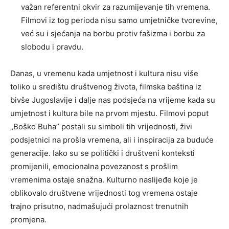
važan referentni okvir za razumijevanje tih vremena.
Filmovi iz tog perioda nisu samo umjetničke tvorevine,
već su i sjećanja na borbu protiv fašizma i borbu za
slobodu i pravdu.
Danas, u vremenu kada umjetnost i kultura nisu više
toliko u središtu društvenog života, filmska baština iz
bivše Jugoslavije i dalje nas podsjeća na vrijeme kada su
umjetnost i kultura bile na prvom mjestu. Filmovi poput
„Boško Buha” postali su simboli tih vrijednosti, živi
podsjetnici na prošla vremena, ali i inspiracija za buduće
generacije. Iako su se politički i društveni konteksti
promijenili, emocionalna povezanost s prošlim
vremenima ostaje snažna. Kulturno naslijeđe koje je
oblikovalo društvene vrijednosti tog vremena ostaje
trajno prisutno, nadmašujući prolaznost trenutnih
promjena.