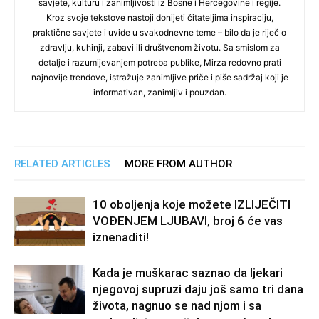
savjete, kulturu i zanimljivosti iz Bosne i Hercegovine i regije.
Kroz svoje tekstove nastoji donijeti čitateljima inspiraciju,
praktične savjete i uvide u svakodnevne teme – bilo da je riječ o
zdravlju, kuhinji, zabavi ili društvenom životu. Sa smislom za
detalje i razumijevanjem potreba publike, Mirza redovno prati
najnovije trendove, istražuje zanimljive priče i piše sadržaj koji je
informativan, zanimljiv i pouzdan.
RELATED ARTICLES
MORE FROM AUTHOR
10 oboljenja koje možete IZLIJEČITI
VOĐENJEM LJUBAVI, broj 6 će vas
iznenaditi!
Kada je muškarac saznao da ljekari
njegovoj supruzi daju još samo tri dana
života, nagnuo se nad njom i sa