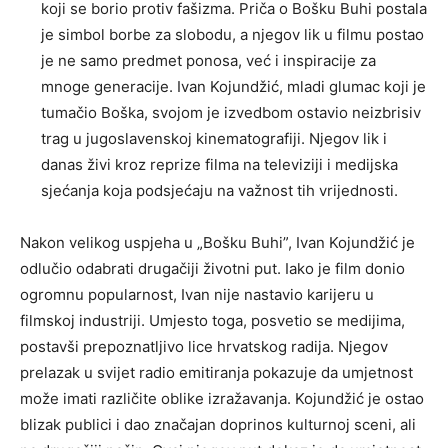
koji se borio protiv fašizma. Priča o Bošku Buhi postala
je simbol borbe za slobodu, a njegov lik u filmu postao
je ne samo predmet ponosa, već i inspiracije za
mnoge generacije. Ivan Kojundžić, mladi glumac koji je
tumačio Boška, svojom je izvedbom ostavio neizbrisiv
trag u jugoslavenskoj kinematografiji. Njegov lik i
danas živi kroz reprize filma na televiziji i medijska
sjećanja koja podsjećaju na važnost tih vrijednosti.
Nakon velikog uspjeha u „Bošku Buhi”, Ivan Kojundžić je
odlučio odabrati drugačiji životni put. Iako je film donio
ogromnu popularnost, Ivan nije nastavio karijeru u
filmskoj industriji. Umjesto toga, posvetio se medijima,
postavši prepoznatljivo lice hrvatskog radija. Njegov
prelazak u svijet radio emitiranja pokazuje da umjetnost
može imati različite oblike izražavanja. Kojundžić je ostao
blizak publici i dao značajan doprinos kulturnoj sceni, ali