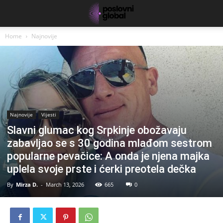
Home
Najnovije
Najnovije
Vijesti
Slavni glumac kog Srpkinje obožavaju
zabavljao se s 30 godina mlađom sestrom
popularne pevačice: A onda je njena majka
uplela svoje prste i ćerki preotela dečka
By
Mirza D.
-
March 13, 2026
665
0