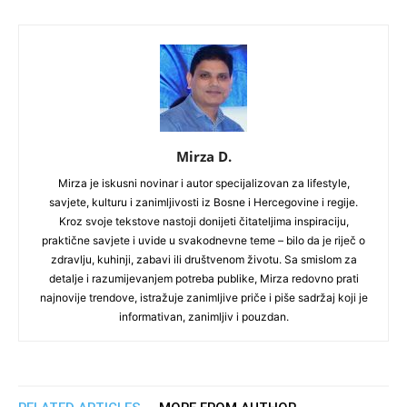
Mirza D.
Mirza je iskusni novinar i autor specijalizovan za lifestyle,
savjete, kulturu i zanimljivosti iz Bosne i Hercegovine i regije.
Kroz svoje tekstove nastoji donijeti čitateljima inspiraciju,
praktične savjete i uvide u svakodnevne teme – bilo da je riječ o
zdravlju, kuhinji, zabavi ili društvenom životu. Sa smislom za
detalje i razumijevanjem potreba publike, Mirza redovno prati
najnovije trendove, istražuje zanimljive priče i piše sadržaj koji je
informativan, zanimljiv i pouzdan.