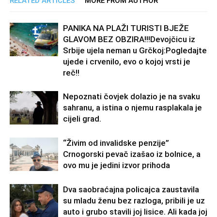
RELATED ARTICLES
MORE FROM AUTHOR
PANIKA NA PLAŽI TURISTI BJEŽE
GLAVOM BEZ OBZIRA!!!Devojčicu iz
Srbije ujela neman u Grčkoj:Pogledajte
ujede i crvenilo, evo o kojoj vrsti je
reč!!
Nepoznati čovjek dolazio je na svaku
sahranu, a istina o njemu rasplakala je
cijeli grad.
“Živim od invalidske penzije”
Crnogorski pevač izašao iz bolnice, a
ovo mu je jedini izvor prihoda
Dva saobraćajna policajca zaustavila
su mladu ženu bez razloga, pribili je uz
auto i grubo stavili joj lisice. Ali kada joj