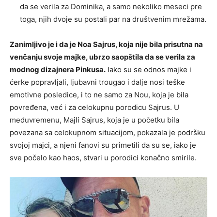
da se verila za Dominika, a samo nekoliko meseci pre
toga, njih dvoje su postali par na društvenim mrežama.
Zanimljivo je i da je Noa Sajrus, koja nije bila prisutna na
venčanju svoje majke, ubrzo saopštila da se verila za
modnog dizajnera Pinkusa.
Iako su se odnos majke i
ćerke popravljali, ljubavni trougao i dalje nosi teške
emotivne posledice, i to ne samo za Nou, koja je bila
povređena, već i za celokupnu porodicu Sajrus. U
međuvremenu, Majli Sajrus, koja je u početku bila
povezana sa celokupnom situacijom, pokazala je podršku
svojoj majci, a njeni fanovi su primetili da su se, iako je
sve počelo kao haos, stvari u porodici konačno smirile.