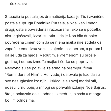
šok za sve.
Situacija je postala još dramatičnija kada je Tiš i zvanično
postala supruga Dominika Pursela, a Noa, kao i mnogi
drugi, ostala povređena i razočarana. Iako se u početku
nisu oglašavali, izvori su otkrili da je Noa bila duboko
povređena činjenicom da se njena majka nije stidela da
započne emotivnu vezu sa njenim partnerom, a potom i
da se uda za njega. Međutim, s vremenom su prošle
godine, i odnos između majke i ćerke se popravio.
Nedavno su se pojavile zajedno na premijeri filma
“Reminders of Him” u Holivudu, i delovalo je kao da su
sve nesuglasice iza njih. Uskladile su svoj modni stil,
noseći crnu boju, a mnogi su pohvalili izdanje Noe Sajrus,
što je pokazalo da su odnosi između njih sada u mnogo
boljim odnosima.