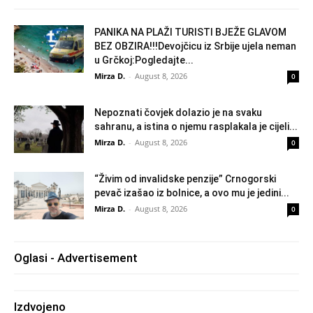
PANIKA NA PLAŽI TURISTI BJEŽE GLAVOM
BEZ OBZIRA!!!Devojčicu iz Srbije ujela neman
u Grčkoj:Pogledajte...
Mirza D.
-
August 8, 2026
0
Nepoznati čovjek dolazio je na svaku
sahranu, a istina o njemu rasplakala je cijeli...
Mirza D.
-
August 8, 2026
0
“Živim od invalidske penzije” Crnogorski
pevač izašao iz bolnice, a ovo mu je jedini...
Mirza D.
-
August 8, 2026
0
Oglasi - Advertisement
Izdvojeno