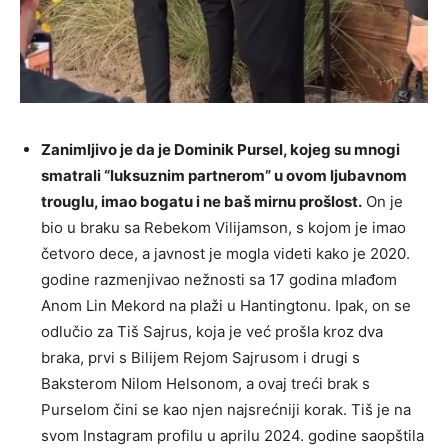
Zanimljivo je da je Dominik Pursel, kojeg su mnogi
smatrali “luksuznim partnerom” u ovom ljubavnom
trouglu, imao bogatu i ne baš mirnu prošlost.
On je
bio u braku sa Rebekom Vilijamson, s kojom je imao
četvoro dece, a javnost je mogla videti kako je 2020.
godine razmenjivao nežnosti sa 17 godina mlađom
Anom Lin Mekord na plaži u Hantingtonu. Ipak, on se
odlučio za Tiš Sajrus, koja je već prošla kroz dva
braka, prvi s Bilijem Rejom Sajrusom i drugi s
Baksterom Nilom Helsonom, a ovaj treći brak s
Purselom čini se kao njen najsrećniji korak. Tiš je na
svom Instagram profilu u aprilu 2024. godine saopštila