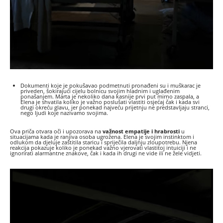
Dokumenti koje je pokušavao podmetnuti pronađeni su i muškarac je
priveden, šokirajući cijelu bolnicu svojim hladnim i uglađenim
ponašanjem. Marta je nekoliko dana kasnije prvi put mirno zaspala, a
Elena je shvatila koliko je važno poslušati vlastiti osjećaj čak i kada svi
drugi okreću glavu, jer ponekad najveću prijetnju ne predstavljaju stranci,
nego ljudi koje nazivamo svojima.
Ova priča otvara oči i upozorava na
važnost empatije i hrabrosti
u
situacijama kada je ranjiva osoba ugrožena. Elena je svojim instinktom i
odlukom da djeluje zaštitila staricu i spriječila daljnju zloupotrebu. Njena
reakcija pokazuje koliko je ponekad važno vjerovati vlastitoj intuiciji i ne
ignorirati alarmantne znakove, čak i kada ih drugi ne vide ili ne žele vidjeti.