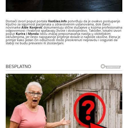
Domaći izvori poput portala
VasGlas.info
potvrđuju da je ovakvo postupanje
ključno za sigurnost pacijenata u zdravstvenim ustanovama, dok članci
novinarke
Aide Konjević
dokumentuju slične slučajeve u kojima profesionalna
odgovornost i hrabrost spašavaju živote i dostojanstvo. Također, lokalni izvori
poput
Kurira i Monda
ističu značaj prepoznavanja nasilja u obiteljskim
okruženjima, jer često najopasnije prijetnje dolaze iz najbliže okoline. Elena je
primjer kako jedan čin odlučnosti može preokrenuti nepravdu i osigurati da
slabiji ne budu prevareni ili zlostavljani.