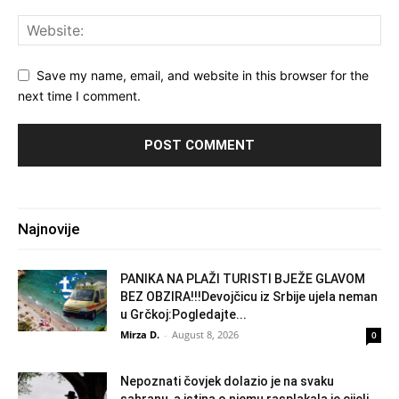
Save my name, email, and website in this browser for the
next time I comment.
Najnovije
PANIKA NA PLAŽI TURISTI BJEŽE GLAVOM
BEZ OBZIRA!!!Devojčicu iz Srbije ujela neman
u Grčkoj:Pogledajte...
Mirza D.
-
August 8, 2026
0
Nepoznati čovjek dolazio je na svaku
sahranu, a istina o njemu rasplakala je cijeli...