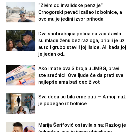
“Živim od invalidske penzije”
Crnogorski pevač izašao iz bolnice, a
ovo mu je jedini izvor prihoda
Dva saobraćajna policajca zaustavila
su mladu ženu bez razloga, pribili je uz
auto i grubo stavili joj lisice. Ali kada joj
je jedan od...
Ako imate ova 3 broja u JMBG, pravi
ste srećnici: Ove ljude će da prati sve
najlepše ama baš ceo život
Sva deca su bila crne puti — A moj muž
je pobegao iz bolnice
Marija Šerifović ostavila sina: Razlog je
šokantan, sve je javno objavljeno