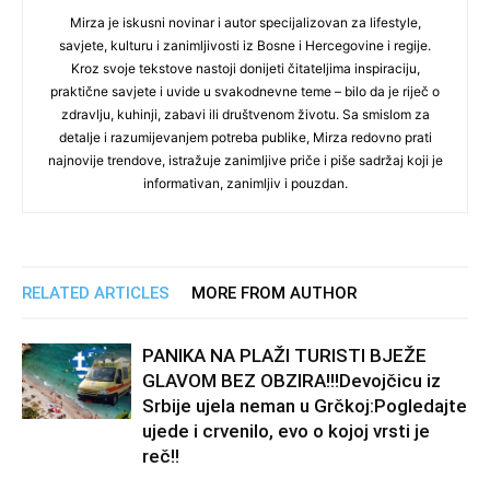
Mirza je iskusni novinar i autor specijalizovan za lifestyle,
savjete, kulturu i zanimljivosti iz Bosne i Hercegovine i regije.
Kroz svoje tekstove nastoji donijeti čitateljima inspiraciju,
praktične savjete i uvide u svakodnevne teme – bilo da je riječ o
zdravlju, kuhinji, zabavi ili društvenom životu. Sa smislom za
detalje i razumijevanjem potreba publike, Mirza redovno prati
najnovije trendove, istražuje zanimljive priče i piše sadržaj koji je
informativan, zanimljiv i pouzdan.
RELATED ARTICLES
MORE FROM AUTHOR
PANIKA NA PLAŽI TURISTI BJEŽE
GLAVOM BEZ OBZIRA!!!Devojčicu iz
Srbije ujela neman u Grčkoj:Pogledajte
ujede i crvenilo, evo o kojoj vrsti je
reč!!