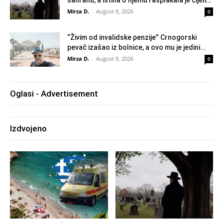
Mirza D.
-
August 8, 2026
0
“Živim od invalidske penzije” Crnogorski
pevač izašao iz bolnice, a ovo mu je jedini...
Mirza D.
-
August 8, 2026
0
Oglasi - Advertisement
Izdvojeno