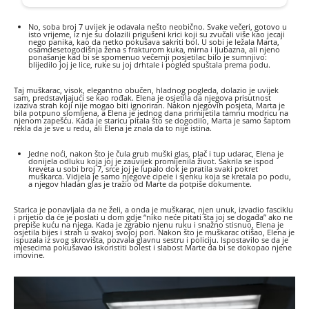
No, soba broj 7 uvijek je odavala nešto neobično. Svake večeri, gotovo u
isto vrijeme, iz nje su dolazili prigušeni krici koji su zvučali više kao jecaji
nego panika, kao da netko pokušava sakriti bol. U sobi je ležala Marta,
osamdesetogodišnja žena s frakturom kuka, mirna i ljubazna, ali njeno
ponašanje kad bi se spomenuo večernji posjetilac bilo je sumnjivo:
blijedilo joj je lice, ruke su joj drhtale i pogled spuštala prema podu.
Taj muškarac, visok, elegantno obučen, hladnog pogleda, dolazio je uvijek
sam, predstavljajući se kao rođak. Elena je osjetila da njegova prisutnost
izaziva strah koji nije mogao biti ignoriran. Nakon njegovih posjeta, Marta je
bila potpuno slomljena, a Elena je jednog dana primijetila tamnu modricu na
njenom zapešću. Kada je staricu pitala što se dogodilo, Marta je samo šaptom
rekla da je sve u redu, ali Elena je znala da to nije istina.
Jedne noći, nakon što je čula grub muški glas, plač i tup udarac, Elena je
donijela odluku koja joj je zauvijek promijenila život. Sakrila se ispod
kreveta u sobi broj 7, srce joj je lupalo dok je pratila svaki pokret
muškarca. Vidjela je samo njegove cipele i sjenku koja se kretala po podu,
a njegov hladan glas je tražio od Marte da potpiše dokumente.
Starica je ponavljala da ne želi, a onda je muškarac, njen unuk, izvadio fasciklu
i prijetio da će je poslati u dom gdje “niko neće pitati šta joj se događa” ako ne
prepiše kuću na njega. Kada je zgrabio njenu ruku i snažno stisnuo, Elena je
osjetila bijes i strah u svakoj svojoj pori. Nakon što je muškarac otišao, Elena je
ispuzala iz svog skrovišta, pozvala glavnu sestru i policiju. Ispostavilo se da je
mjesecima pokušavao iskoristiti bolest i slabost Marte da bi se dokopao njene
imovine.