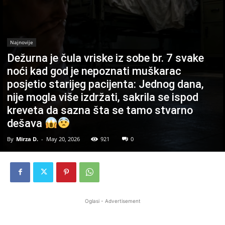
Najnovije
Dežurna je čula vriske iz sobe br. 7 svake
noći kad god je nepoznati muškarac
posjetio starijeg pacijenta: Jednog dana,
nije mogla više izdržati, sakrila se ispod
kreveta da sazna šta se tamo stvarno
dešava
By
Mirza D.
-
May 20, 2026
921
0
Oglasi - Advertisement