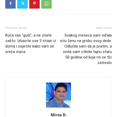
Previous article
Next article
Kuća vas ”guši”, a ne znate
Svakog meseca sam viđala
zašto: Izbacite ove 3 stvari iz
istu ženu na grobu svog dede:
doma i osjetite kako vam se
Odlučila sam da je pratim, a
sreća vraća
onda sam otkrila tajnu staru
50 godina od koje mi se tlo
zatreslo
Mirza D.