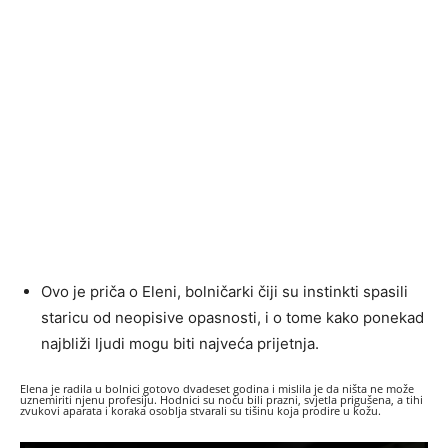
Ovo je priča o Eleni, bolničarki čiji su instinkti spasili
staricu od neopisive opasnosti, i o tome kako ponekad
najbliži ljudi mogu biti najveća prijetnja.
Elena je radila u bolnici gotovo dvadeset godina i mislila je da ništa ne može
uznemiriti njenu profesiju. Hodnici su noću bili prazni, svjetla prigušena, a tihi
zvukovi aparata i koraka osoblja stvarali su tišinu koja prodire u kožu.