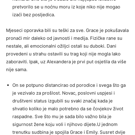
pretvorilo se u noćnu moru iz koje niko nije mogao
izaći bez posljedica.
Mjeseci oporavka bili su teški za sve. Grace je pokušavala
pronaći mir daleko od javnosti i medija. Fizičke rane su
nestale, ali emocionalni ožiljci ostali su duboki. Dani
provedeni u strahu ostavili su trag koji nije mogla lako
zaboraviti. Ipak, uz Alexandera je prvi put osjetila da više
nije sama.
On se potpuno distancirao od porodice i svega što ga
je vezivalo za prošlost. Novac, poslovni uspjesi i
društveni status izgubili su svaki značaj kada je
shvatio koliko je malo potrebno da se čovjekov život
raspadne. Sve što mu je sada bilo važno bila je
sigurnost žene koju voli i njihovo dijete.U jednom
trenutku sudbina je spojila Grace i Emily. Susret dvije