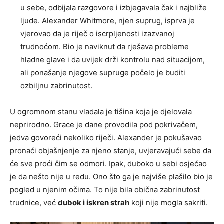
u sebe, odbijala razgovore i izbjegavala čak i najbliže
ljude. Alexander Whitmore, njen suprug, isprva je
vjerovao da je riječ o iscrpljenosti izazvanoj
trudnoćom. Bio je naviknut da rješava probleme
hladne glave i da uvijek drži kontrolu nad situacijom,
ali ponašanje njegove supruge počelo je buditi
ozbiljnu zabrinutost.
U ogromnom stanu vladala je tišina koja je djelovala
neprirodno. Grace je dane provodila pod pokrivačem,
jedva govoreći nekoliko riječi. Alexander je pokušavao
pronaći objašnjenje za njeno stanje, uvjeravajući sebe da
će sve proći čim se odmori. Ipak, duboko u sebi osjećao
je da nešto nije u redu. Ono što ga je najviše plašilo bio je
pogled u njenim očima. To nije bila obična zabrinutost
trudnice, već
dubok i iskren strah
koji nije mogla sakriti.