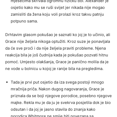
mjesecima skrivala ogromnu fizičku bol. Alexander je
osjetio kako mu se ruši svijet jer nikada nije mogao
zamisliti da žena koju voli prolazi kroz takvu patnju
potpuno sama.
Drhtavim glasom pokušao je saznati ko joj je to učinio, ali
Grace nije željela nikoga optužiti. Kroz suze je ponavljala
da će sve proći i da nije željela praviti probleme. Njena
reakcija bila je još čudnija kada je pokušao pozvati hitnu
pomoć. Umjesto olakšanja, Grace je panično molila da je
ne vode u bolnicu u kojoj je ranije bila na pregledima.
Tada je prvi put osjetio da iza svega postoji mnogo
mračnija priča. Nakon dugog nagovaranja, Grace je
priznala da se boji njegove porodice, posebno njegove
majke. Rekla mu je da ju je svekrva posjetila dok je bio
odsutan i da joj je jasno stavila do znanja kako
porodica Whitmore ne smije biti povezana sa