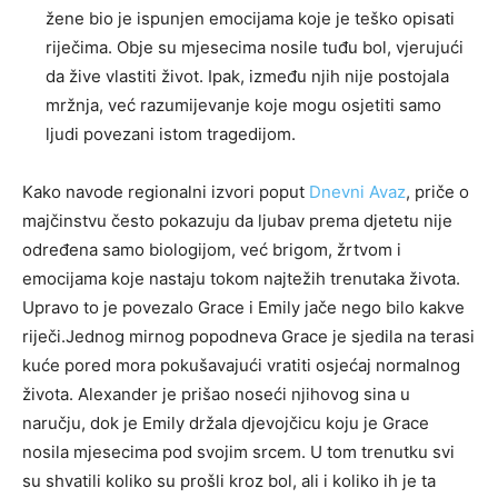
žene bio je ispunjen emocijama koje je teško opisati
riječima. Obje su mjesecima nosile tuđu bol, vjerujući
da žive vlastiti život. Ipak, između njih nije postojala
mržnja, već razumijevanje koje mogu osjetiti samo
ljudi povezani istom tragedijom.
Kako navode regionalni izvori poput
Dnevni Avaz
, priče o
majčinstvu često pokazuju da ljubav prema djetetu nije
određena samo biologijom, već brigom, žrtvom i
emocijama koje nastaju tokom najtežih trenutaka života.
Upravo to je povezalo Grace i Emily jače nego bilo kakve
riječi.Jednog mirnog popodneva Grace je sjedila na terasi
kuće pored mora pokušavajući vratiti osjećaj normalnog
života. Alexander je prišao noseći njihovog sina u
naručju, dok je Emily držala djevojčicu koju je Grace
nosila mjesecima pod svojim srcem. U tom trenutku svi
su shvatili koliko su prošli kroz bol, ali i koliko ih je ta