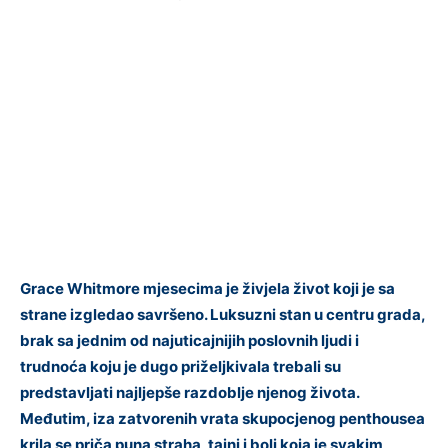
Grace Whitmore mjesecima je živjela život koji je sa
strane izgledao savršeno. Luksuzni stan u centru grada,
brak sa jednim od najuticajnijih poslovnih ljudi i
trudnoća koju je dugo priželjkivala trebali su
predstavljati najljepše razdoblje njenog života.
Međutim, iza zatvorenih vrata skupocjenog penthousea
krila se priča puna straha, tajni i boli koja je svakim