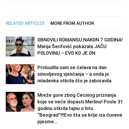
RELATED ARTICLES
MORE FROM AUTHOR
0BN0VlLl R0MANSU NAK0N 7 G0DlNA!
Marija Šerifović pokazala JAČU
P0L0VINU – EV0 K0 JE 0N
Probudila sam se ćelava na dan
sinovljevog vjenčanja – a onda je
mladenka otkrila što je zaboravila
Mreže gore zbog Cecinog priznanja
koje se neće dopasti Merlinu! Posle 31
godinu otkrila tajnu o hitu
“Beograd”!!!Evo šta se krije iza čuvene
pjesme...