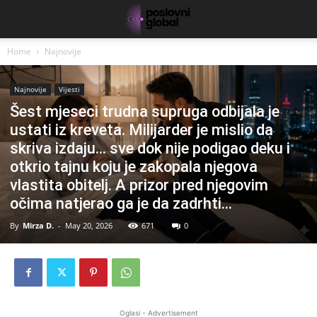
Home
Najnovije
Najnovije
Vijesti
Šest mjeseci trudna supruga odbijala je
ustati iz kreveta. Milijarder je mislio da
skriva izdaju… sve dok nije podigao deku i
otkrio tajnu koju je zakopala njegova
vlastita obitelj. A prizor pred njegovim
očima natjerao ga je da zadrhti…
By
Mirza D.
-
May 20, 2026
671
0
Oglasi - Advertisement