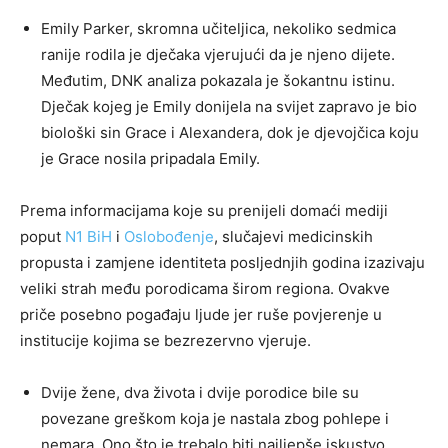
Emily Parker, skromna učiteljica, nekoliko sedmica
ranije rodila je dječaka vjerujući da je njeno dijete.
Međutim, DNK analiza pokazala je šokantnu istinu.
Dječak kojeg je Emily donijela na svijet zapravo je bio
biološki sin Grace i Alexandera, dok je djevojčica koju
je Grace nosila pripadala Emily.
Prema informacijama koje su prenijeli domaći mediji
poput
N1 BiH
i
Oslobođenje
, slučajevi medicinskih
propusta i zamjene identiteta posljednjih godina izazivaju
veliki strah među porodicama širom regiona. Ovakve
priče posebno pogađaju ljude jer ruše povjerenje u
institucije kojima se bezrezervno vjeruje.
Dvije žene, dva života i dvije porodice bile su
povezane greškom koja je nastala zbog pohlepe i
nemara. Ono što je trebalo biti najljepše iskustvo