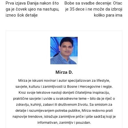
Prva izjava Đanija nakon što
Bobe sa svadbe decenije: Otac
ga je čovek ujeo na nastupu,
je 35 dece i ne može da izbroji
izneo šok detalje
koliko para ima
Mirza D.
Mirza je iskusni novinar i autor specijalizovan za lifestyle,
savjete, kulturu i zanimljivosti iz Bosne i Hercegovine i regije.
Kroz svoje tekstove nastoji donijeti čitateljima inspiraciju,
praktične savjete i uvide u svakodnevne teme – bilo da je riječ o
zdravlju, kuhinji, zabavi ili društvenom životu. Sa smislom za
detalje i razumijevanjem potreba publike, Mirza redovno prati
najnovije trendove, istražuje zanimljive priče i piše sadržaj koji je
informativan, zanimljiv i pouzdan.