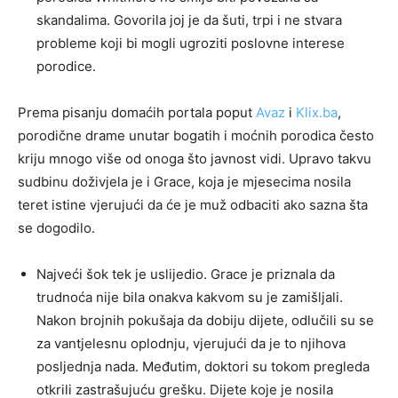
skandalima. Govorila joj je da šuti, trpi i ne stvara
probleme koji bi mogli ugroziti poslovne interese
porodice.
Prema pisanju domaćih portala poput
Avaz
i
Klix.ba
,
porodične drame unutar bogatih i moćnih porodica često
kriju mnogo više od onoga što javnost vidi. Upravo takvu
sudbinu doživjela je i Grace, koja je mjesecima nosila
teret istine vjerujući da će je muž odbaciti ako sazna šta
se dogodilo.
Najveći šok tek je uslijedio. Grace je priznala da
trudnoća nije bila onakva kakvom su je zamišljali.
Nakon brojnih pokušaja da dobiju dijete, odlučili su se
za vantjelesnu oplodnju, vjerujući da je to njihova
posljednja nada. Međutim, doktori su tokom pregleda
otkrili zastrašujuću grešku. Dijete koje je nosila