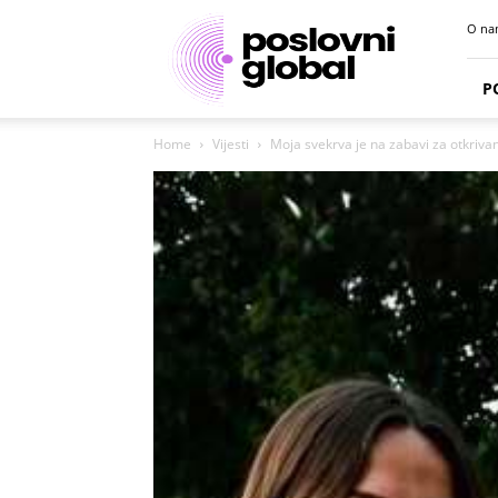
Poslovni
O na
portal
P
Home
Vijesti
Moja svekrva je na zabavi za otkrivan