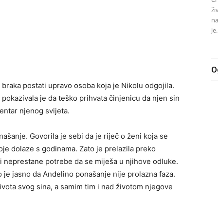
ži
na
je.
O
g braka postati upravo osoba koja je Nikolu odgojila.
okazivala je da teško prihvata činjenicu da njen sin
centar njenog svijeta.
šanje. Govorila je sebi da je riječ o ženi koja se
je dolaze s godinama. Zato je prelazila preko
i neprestane potrebe da se miješa u njihove odluke.
o je jasno da Anđelino ponašanje nije prolazna faza.
života svog sina, a samim tim i nad životom njegove