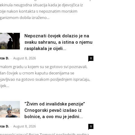
ekinula neugodna situacija kada je djevojčica iz
bije nakon kontakta s nepoznatim morskim
ganizmom dobila izraženo...
Nepoznati čovjek dolazio je na
svaku sahranu, a istina o njemu
rasplakala je cijeli...
rza D.
-
August 8, 2026
0
malom gradu u kojem su se gotovo svi poznavali,
dan čovjek u crnom kaputu decenijama se
javljivao na gotovo svakom posljednjem ispraćaju,
ijek...
“Živim od invalidske penzije”
Crnogorski pevač izašao iz
bolnice, a ovo mu je jedini...
rza D.
-
August 8, 2026
0
nogorski pjevač Bojan Tomović posljednjih godina