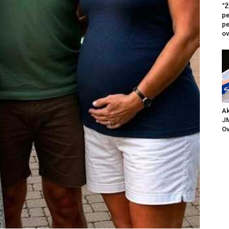
“Ž
pe
pe
ov
Ak
JM
Ov