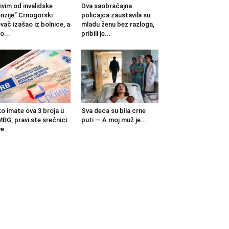
ivim od invalidske
Dva saobraćajna
nzije” Crnogorski
policajca zaustavila su
vač izašao iz bolnice, a
mladu ženu bez razloga,
o...
pribili je...
o imate ova 3 broja u
Sva deca su bila crne
BG, pravi ste srećnici:
puti — A moj muž je...
e...