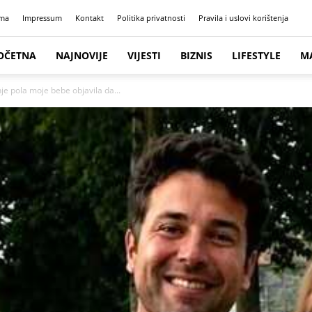
ma
Impressum
Kontakt
Politika privatnosti
Pravila i uslovi korištenja
OČETNA
NAJNOVIJE
VIJESTI
BIZNIS
LIFESTYLE
M
je pola moje bebe objavila da...