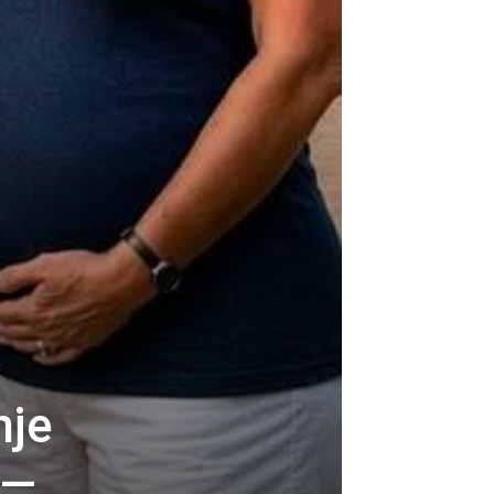
nje
 —