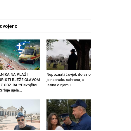
zdvojeno
ANIKA NA PLAŽI
Nepoznati čovjek dolazio
URISTI BJEŽE GLAVOM
je na svaku sahranu, a
Z OBZIRA!!!Devojčicu
istina o njemu...
 Srbije ujela...