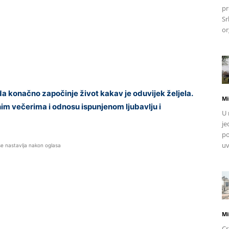
pr
Sr
or
 da konačno započinje život kakav je oduvijek željela.
Mi
im večerima i odnosu ispunjenom ljubavlju i
U 
je
po
uv
se nastavlja nakon oglasa
Mi
Cr