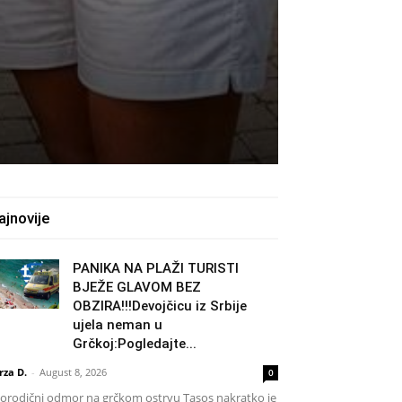
ajnovije
PANIKA NA PLAŽI TURISTI
BJEŽE GLAVOM BEZ
OBZIRA!!!Devojčicu iz Srbije
ujela neman u
Grčkoj:Pogledajte...
rza D.
-
August 8, 2026
0
rodični odmor na grčkom ostrvu Tasos nakratko je