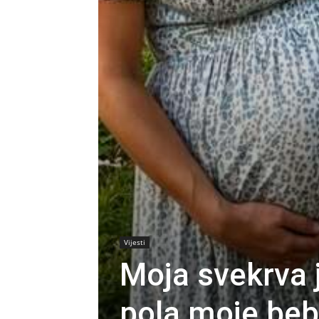
Vijesti
Moja svekrva j
pola moje beb