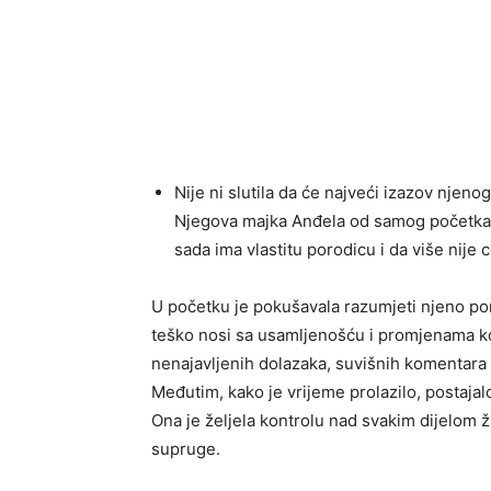
Nije ni slutila da će najveći izazov njeno
Njegova majka Anđela od samog početka p
sada ima vlastitu porodicu i da više nije 
U početku je pokušavala razumjeti njeno pona
teško nosi sa usamljenošću i promjenama ko
nenajavljenih dolazaka, suvišnih komentara 
Međutim, kako je vrijeme prolazilo, postajal
Ona je željela kontrolu nad svakim dijelom 
supruge.