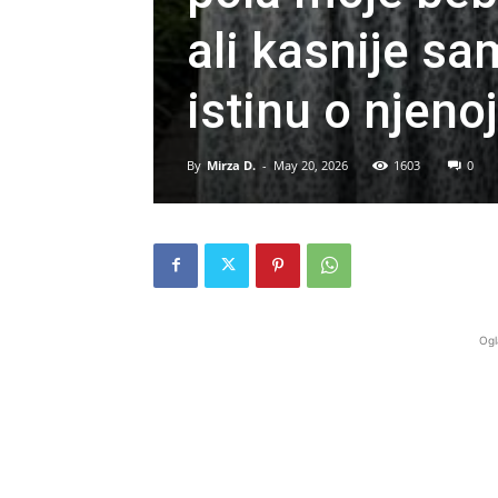
ali kasnije sa
istinu o njenoj
By
Mirza D.
-
May 20, 2026
1603
0
Ogl