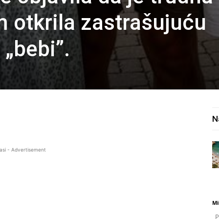
m otkrila zastrašujuću
 „bebi”.
N
asi - Advertisement
Mi
Po