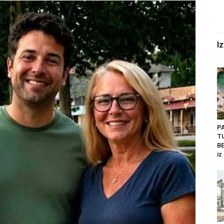
I
P
T
BE
iz