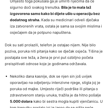
Umjesto toga pokušala ga je umiriti riječima da će
sigurno doći svakog trenutka.
Bila je to mala laž
izgovorena samo kako bi dijete ušlo u operaciju bez
dodatnog straha.
Kada su medicinari odveli dječaka
iza zatvorenih vrata, ostala je sama sa svojim mislima i
osjećajem da je potpuno napuštena.
Dok su sati prolazili, telefon je ostajao nijem. Nije bilo
poziva, poruka niti pitanja kako se dječak osjeća. Tišina je
postajala sve teža, a žena je prvi put ozbiljno počela
preispitivati odnose koje je godinama održavala.
Nekoliko dana kasnije, dok se njen sin još uvijek
oporavljao na odjeljenju intenzivne njege, stigla joj je
poruka od majke. Umjesto riječi podrške ili pitanja o
zdravstvenom stanju unuka, tražila je da hitno pošalje
5.000 dolara
kako bi sestra mogla kupiti vjenčanicu. U
tom trenutku postalo joj je jasno da se ništa neće