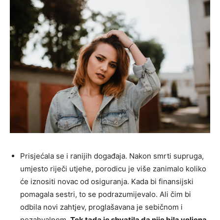
Prisjećala se i ranijih događaja. Nakon smrti supruga,
umjesto riječi utjehe, porodicu je više zanimalo koliko
će iznositi novac od osiguranja. Kada bi finansijski
pomagala sestri, to se podrazumijevalo. Ali čim bi
odbila novi zahtjev, proglašavana je sebičnom i
nezahvalnom.
Tek tada je shvatila da nije bila voljena