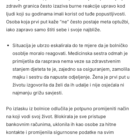
zdravih granica često izaziva burne reakcije upravo kod
ljudi koji su godinama imali korist od tuđe popustljivosti.
Osoba koja prvi put kaže “ne” često postaje meta optužbi,
iako zapravo samo štiti sebe i svoje najbliže.
Situacija je ubrzo eskalirala do te mjere da je bolničko
osoblje moralo reagovati. Medicinska sestra odmah je
primijetila da rasprava nema veze sa zdravstvenim
stanjem djeteta te je, zajedno sa osiguranjem, zamolila
majku i sestru da napuste odjeljenje. Žena je prvi put u
životu izgovorila da želi da ih udalje i nije osjećala ni
najmanju grižu savjesti.
Po izlasku iz bolnice odlučila je potpuno promijeniti način
na koji vodi svoj život. Blokirala je sve pristupe
bankovnim računima, uklonila ih kao osobe za hitne
kontakte i promijenila sigurnosne podatke na svim