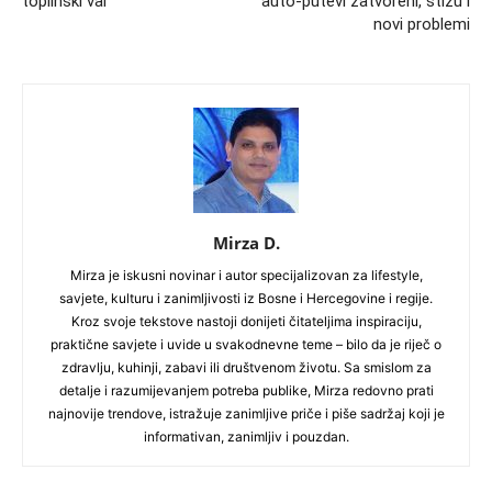
toplinski val
auto-putevi zatvoreni, stižu i
novi problemi
Mirza D.
Mirza je iskusni novinar i autor specijalizovan za lifestyle,
savjete, kulturu i zanimljivosti iz Bosne i Hercegovine i regije.
Kroz svoje tekstove nastoji donijeti čitateljima inspiraciju,
praktične savjete i uvide u svakodnevne teme – bilo da je riječ o
zdravlju, kuhinji, zabavi ili društvenom životu. Sa smislom za
detalje i razumijevanjem potreba publike, Mirza redovno prati
najnovije trendove, istražuje zanimljive priče i piše sadržaj koji je
informativan, zanimljiv i pouzdan.