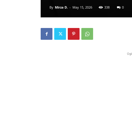
By
Mirza D.
-
May 15, 2026
338
0
Ogl