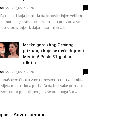
rza D.
-
August 6, 2026
0
iča o majci koja je mislila da je posljednjim velikim
klonom osigurala sreću svom sinu pretvorila se u
lno suočavanje s izdajom, sumnjama i...
Mreže gore zbog Cecinog
priznanja koje se neće dopasti
Merlinu! Posle 31 godinu
otkrila...
rza D.
-
August 6, 2026
0
današnjem članku vam donosimo jednu zanimljivost
 svijeta muzike koja podsjeća da iza svake poznate
esme često postoji mnogo više od onoga što...
glasi - Advertisement