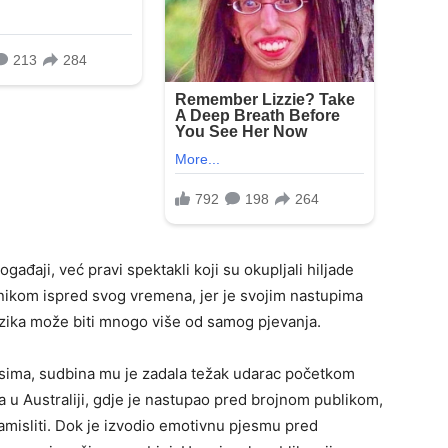
gađaji, već pravi spektakli koji su okupljali hiljade
nikom ispred svog vremena, jer je svojim nastupima
uzika može biti mnogo više od samog pjevanja.
jesima, sudbina mu je zadala težak udarac početkom
u Australiji, gdje je nastupao pred brojnom publikom,
amisliti. Dok je izvodio emotivnu pjesmu pred