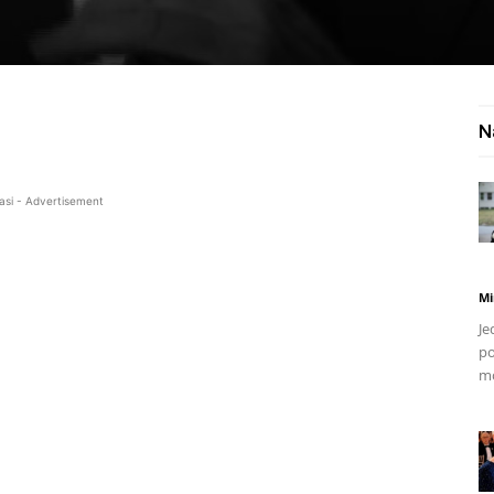
N
asi - Advertisement
Mi
Je
po
mo