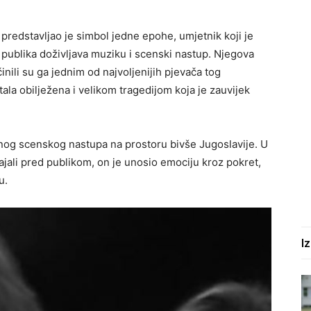
predstavljao je simbol jedne epohe, umjetnik koji je
publika doživljava muziku i scenski nastup. Njegova
činili su ga jednim od najvoljenijih pjevača tog
ala obilježena i velikom tragedijom koja je zauvijek
nog scenskog nastupa na prostoru bivše Jugoslavije. U
jali pred publikom, on je unosio emociju kroz pokret,
u.
I