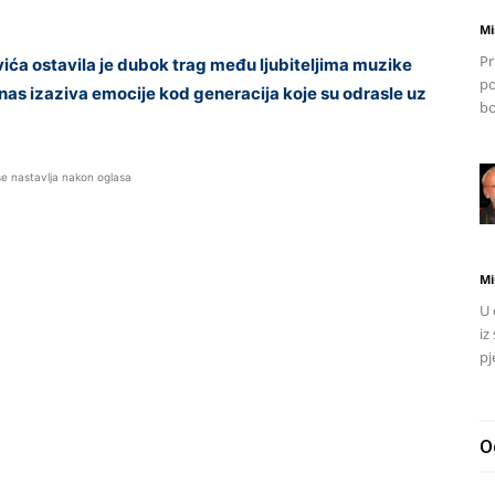
Mi
Pr
ća ostavila je dubok trag među ljubiteljima muzike
po
anas izaziva emocije kod generacija koje su odrasle uz
bo
se nastavlja nakon oglasa
Mi
U 
iz
pj
O