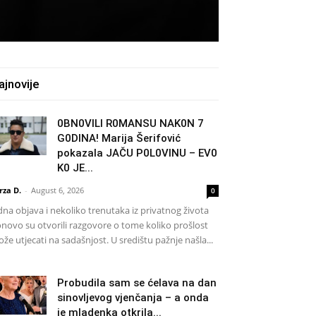
ajnovije
0BN0VlLl R0MANSU NAK0N 7
G0DlNA! Marija Šerifović
pokazala JAČU P0L0VINU – EV0
K0 JE...
rza D.
-
August 6, 2026
0
dna objava i nekoliko trenutaka iz privatnog života
novo su otvorili razgovore o tome koliko prošlost
že utjecati na sadašnjost. U središtu pažnje našla...
Probudila sam se ćelava na dan
sinovljevog vjenčanja – a onda
je mladenka otkrila...