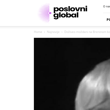
Poslovni
O na
portal
P
Home
Najnovije
Doživeo moždani na Breninom konc