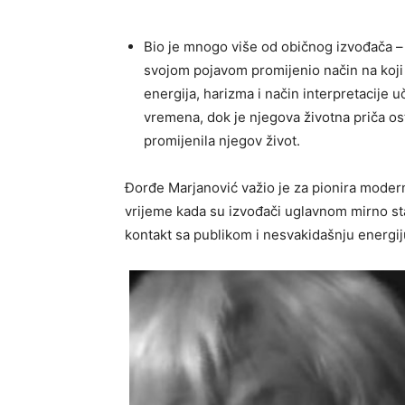
Bio je mnogo više od običnog izvođača – 
svojom pojavom promijenio način na koji 
energija, harizma i način interpretacije u
vremena, dok je njegova životna priča ost
promijenila njegov život.
Đorđe Marjanović važio je za pionira moder
vrijeme kada su izvođači uglavnom mirno sta
kontakt sa publikom i nesvakidašnju energij