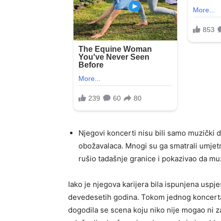
Njegovi koncerti nisu bili samo muzički do
obožavalaca. Mnogi su ga smatrali umjet
rušio tadašnje granice i pokazivao da m
Iako je njegova karijera bila ispunjena usp
devedesetih godina. Tokom jednog koncerta 
dogodila se scena koju niko nije mogao ni z