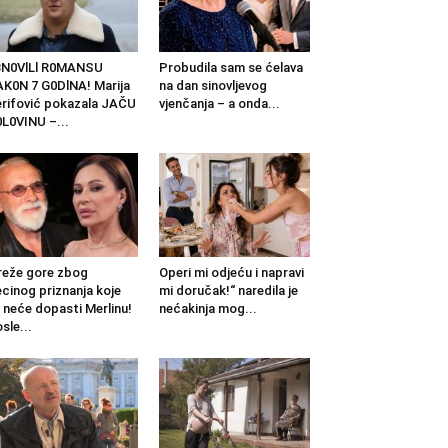
BN0VlLl R0MANSU
Probudila sam se ćelava
K0N 7 G0DlNA! Marija
na dan sinovljevog
rifović pokazala JAČU
vjenčanja – a onda...
L0VINU –...
eže gore zbog
Operi mi odjeću i napravi
cinog priznanja koje
mi doručak!“ naredila je
 neće dopasti Merlinu!
nećakinja mog...
sle...