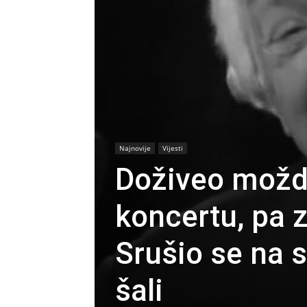
Najnovije
Vijesti
Doživeo možd
koncertu, pa 
Srušio se na s
šali