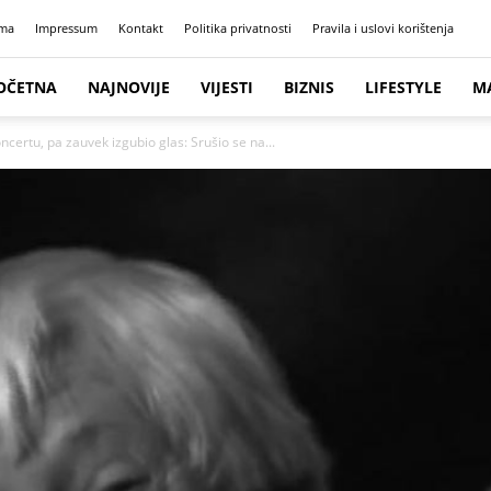
ma
Impressum
Kontakt
Politika privatnosti
Pravila i uslovi korištenja
OČETNA
NAJNOVIJE
VIJESTI
BIZNIS
LIFESTYLE
M
ertu, pa zauvek izgubio glas: Srušio se na...