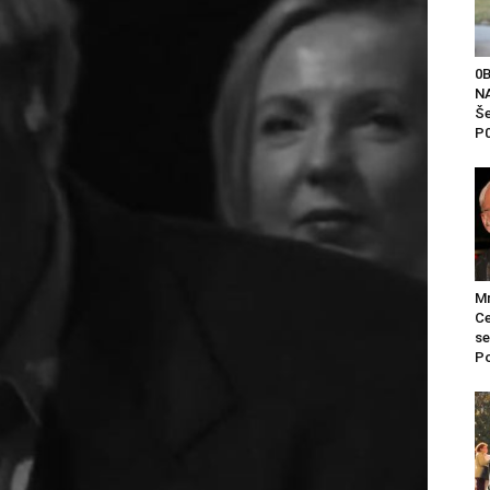
0
NA
Še
P0
Mr
Ce
se
Po