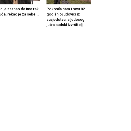
d je saznao da ima rak
Pokosila sam travu 82-
uća, rekao je za sebe...
godišnjoj udovici iz
susjedstva; sljedećeg
jutra sudski izvršitelj...