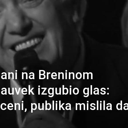
ani na Breninom
zauvek izgubio glas:
ceni, publika mislila d