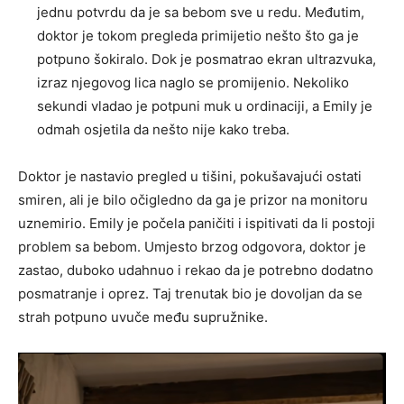
jednu potvrdu da je sa bebom sve u redu. Međutim,
doktor je tokom pregleda primijetio nešto što ga je
potpuno šokiralo. Dok je posmatrao ekran ultrazvuka,
izraz njegovog lica naglo se promijenio. Nekoliko
sekundi vladao je potpuni muk u ordinaciji, a Emily je
odmah osjetila da nešto nije kako treba.
Doktor je nastavio pregled u tišini, pokušavajući ostati
smiren, ali je bilo očigledno da ga je prizor na monitoru
uznemirio. Emily je počela paničiti i ispitivati da li postoji
problem sa bebom. Umjesto brzog odgovora, doktor je
zastao, duboko udahnuo i rekao da je potrebno dodatno
posmatranje i oprez. Taj trenutak bio je dovoljan da se
strah potpuno uvuče među supružnike.