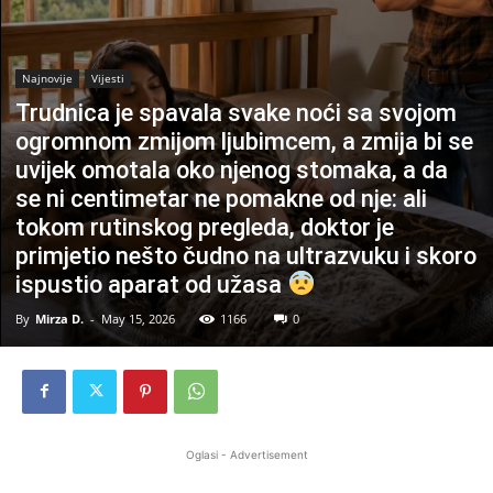
Najnovije
Vijesti
Trudnica je spavala svake noći sa svojom
ogromnom zmijom ljubimcem, a zmija bi se
uvijek omotala oko njenog stomaka, a da
se ni centimetar ne pomakne od nje: ali
tokom rutinskog pregleda, doktor je
primjetio nešto čudno na ultrazvuku i skoro
ispustio aparat od užasa
By
Mirza D.
-
May 15, 2026
1166
0
Oglasi - Advertisement