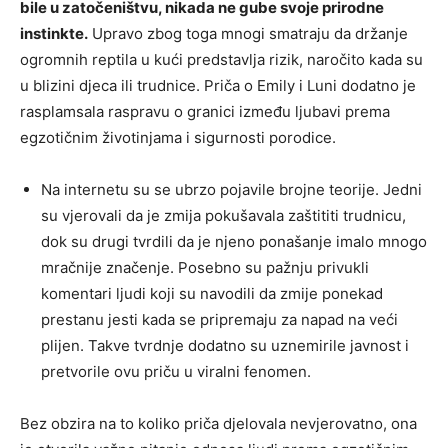
bile u zatočeništvu, nikada ne gube svoje prirodne
instinkte.
Upravo zbog toga mnogi smatraju da držanje
ogromnih reptila u kući predstavlja rizik, naročito kada su
u blizini djeca ili trudnice. Priča o Emily i Luni dodatno je
rasplamsala raspravu o granici između ljubavi prema
egzotičnim životinjama i sigurnosti porodice.
Na internetu su se ubrzo pojavile brojne teorije. Jedni
su vjerovali da je zmija pokušavala zaštititi trudnicu,
dok su drugi tvrdili da je njeno ponašanje imalo mnogo
mračnije značenje. Posebno su pažnju privukli
komentari ljudi koji su navodili da zmije ponekad
prestanu jesti kada se pripremaju za napad na veći
plijen. Takve tvrdnje dodatno su uznemirile javnost i
pretvorile ovu priču u viralni fenomen.
Bez obzira na to koliko priča djelovala nevjerovatno, ona