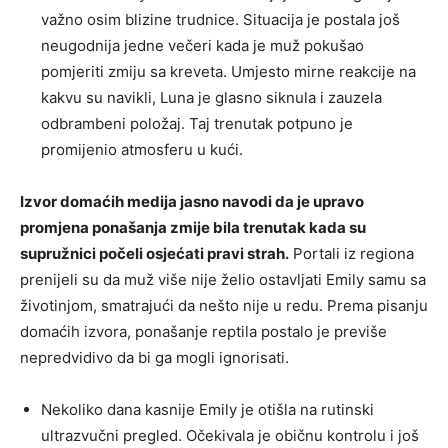
važno osim blizine trudnice. Situacija je postala još
neugodnija jedne večeri kada je muž pokušao
pomjeriti zmiju sa kreveta. Umjesto mirne reakcije na
kakvu su navikli, Luna je glasno siknula i zauzela
odbrambeni položaj. Taj trenutak potpuno je
promijenio atmosferu u kući.
Izvor domaćih medija jasno navodi da je upravo
promjena ponašanja zmije bila trenutak kada su
supružnici počeli osjećati pravi strah.
Portali iz regiona
prenijeli su da muž više nije želio ostavljati Emily samu sa
životinjom, smatrajući da nešto nije u redu. Prema pisanju
domaćih izvora, ponašanje reptila postalo je previše
nepredvidivo da bi ga mogli ignorisati.
Nekoliko dana kasnije Emily je otišla na rutinski
ultrazvučni pregled. Očekivala je običnu kontrolu i još