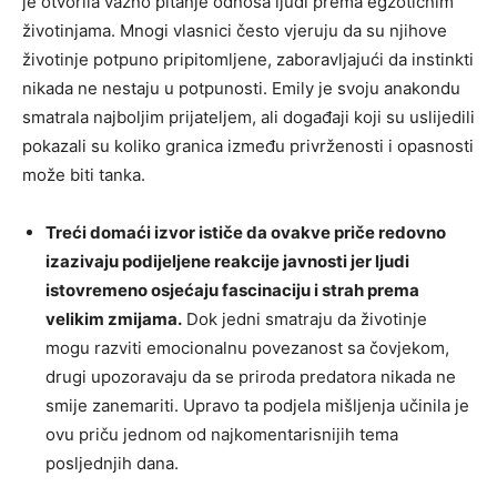
je otvorila važno pitanje odnosa ljudi prema egzotičnim
životinjama. Mnogi vlasnici često vjeruju da su njihove
životinje potpuno pripitomljene, zaboravljajući da instinkti
nikada ne nestaju u potpunosti. Emily je svoju anakondu
smatrala najboljim prijateljem, ali događaji koji su uslijedili
pokazali su koliko granica između privrženosti i opasnosti
može biti tanka.
Treći domaći izvor ističe da ovakve priče redovno
izazivaju podijeljene reakcije javnosti jer ljudi
istovremeno osjećaju fascinaciju i strah prema
velikim zmijama.
Dok jedni smatraju da životinje
mogu razviti emocionalnu povezanost sa čovjekom,
drugi upozoravaju da se priroda predatora nikada ne
smije zanemariti. Upravo ta podjela mišljenja učinila je
ovu priču jednom od najkomentarisnijih tema
posljednjih dana.