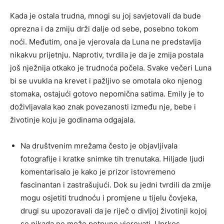
Kada je ostala trudna, mnogi su joj savjetovali da bude
oprezna i da zmiju drži dalje od sebe, posebno tokom
noći. Međutim, ona je vjerovala da Luna ne predstavlja
nikakvu prijetnju. Naprotiv, tvrdila je da je zmija postala
još nježnija otkako je trudnoća počela. Svake večeri Luna
bi se uvukla na krevet i pažljivo se omotala oko njenog
stomaka, ostajući gotovo nepomična satima. Emily je to
doživljavala kao znak povezanosti između nje, bebe i
životinje koju je godinama odgajala.
Na društvenim mrežama često je objavljivala
fotografije i kratke snimke tih trenutaka. Hiljade ljudi
komentarisalo je kako je prizor istovremeno
fascinantan i zastrašujući. Dok su jedni tvrdili da zmije
mogu osjetiti trudnoću i promjene u tijelu čovjeka,
drugi su upozoravali da je riječ o divljoj životinji kojoj
se nikada ne može potpuno vjerovati. Uprkos