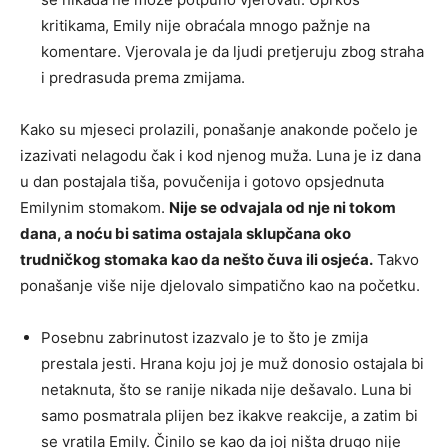
kritikama, Emily nije obraćala mnogo pažnje na
komentare. Vjerovala je da ljudi pretjeruju zbog straha
i predrasuda prema zmijama.
Kako su mjeseci prolazili, ponašanje anakonde počelo je
izazivati nelagodu čak i kod njenog muža. Luna je iz dana
u dan postajala tiša, povučenija i gotovo opsjednuta
Emilynim stomakom.
Nije se odvajala od nje ni tokom
dana, a noću bi satima ostajala sklupčana oko
trudničkog stomaka kao da nešto čuva ili osjeća.
Takvo
ponašanje više nije djelovalo simpatično kao na početku.
Posebnu zabrinutost izazvalo je to što je zmija
prestala jesti. Hrana koju joj je muž donosio ostajala bi
netaknuta, što se ranije nikada nije dešavalo. Luna bi
samo posmatrala plijen bez ikakve reakcije, a zatim bi
se vratila Emily. Činilo se kao da joj ništa drugo nije