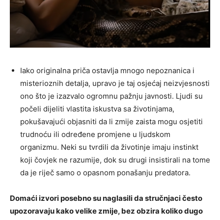
Iako originalna priča ostavlja mnogo nepoznanica i
misterioznih detalja, upravo je taj osjećaj neizvjesnosti
ono što je izazvalo ogromnu pažnju javnosti. Ljudi su
počeli dijeliti vlastita iskustva sa životinjama,
pokušavajući objasniti da li zmije zaista mogu osjetiti
trudnoću ili određene promjene u ljudskom
organizmu. Neki su tvrdili da životinje imaju instinkt
koji čovjek ne razumije, dok su drugi insistirali na tome
da je riječ samo o opasnom ponašanju predatora.
Domaći izvori posebno su naglasili da stručnjaci često
upozoravaju kako velike zmije, bez obzira koliko dugo