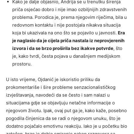
Kako je dalje objasnio, Andrija se u trenutku širenja
priča osjećao dobro i nije imao ozbiljnijih zdravstvenih
problema. Porodica je, prema njegovim riječima, bila u
redovnom kontaktu i nije postojala nikakva situacija
koja bi ukazivala na ono što se pojavilo u javnosti.
Era
je naglasio da je cijela priča nastala iz neprovjerenih
izvora i da se brzo proširila bez ikakve potvrde
, što
je, kako tvrdi, česta pojava u današnjem medijskom
prostoru.
U isto vrijeme, Ojdanić je iskoristio priliku da
prokomentariše i šire probleme senzacionalističkog
izvještavanja, navodeći da se često i sam nalazi u
situacijama gdje se objavljuju netačne informacije o
njegovom životu. Ipak, ovaj put ga je, kako kaže, posebno
pogodila činjenica da se radi o njegovom unuku, što je
dodatno pojačalo emotivnu reakciju. Iako je u početku bio
zatečen, brzo je dobio smirenje nakon razgovora sa