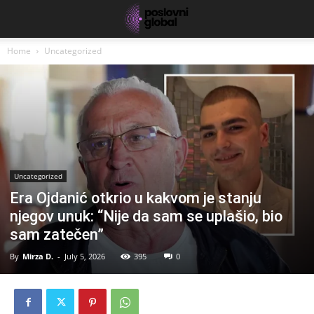
Home
Uncategorized
Uncategorized
Era Ojdanić otkrio u kakvom je stanju
njegov unuk: “Nije da sam se uplašio, bio
sam zatečen”
By
Mirza D.
-
July 5, 2026
395
0