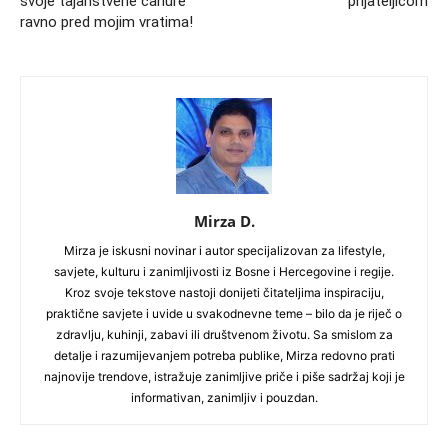
svoje tajanstvene čahure
prijateljicom
ravno pred mojim vratima!
Mirza D.
Mirza je iskusni novinar i autor specijalizovan za lifestyle,
savjete, kulturu i zanimljivosti iz Bosne i Hercegovine i regije.
Kroz svoje tekstove nastoji donijeti čitateljima inspiraciju,
praktične savjete i uvide u svakodnevne teme – bilo da je riječ o
zdravlju, kuhinji, zabavi ili društvenom životu. Sa smislom za
detalje i razumijevanjem potreba publike, Mirza redovno prati
najnovije trendove, istražuje zanimljive priče i piše sadržaj koji je
informativan, zanimljiv i pouzdan.