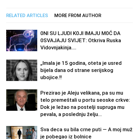
RELATED ARTICLES
MORE FROM AUTHOR
0Nl SU LJUDl K0Jl lMAJU M0Ć DA
0SVAJAJU SVlJET: Otkriva Ruska
Vidovnjakinja….
„Imala je 15 godina, oteta je usred
bijela dana od strane serijskog
ubojice.!!
Prezirao je Aleju velikana, pa su mu
telo premeštali u portu seoske crkve:
Dok je ležao na postelji supruga mu
pevala, a poslednju želju...
Sva deca su bila crne puti — A moj muž
je pobegao iz bolnice