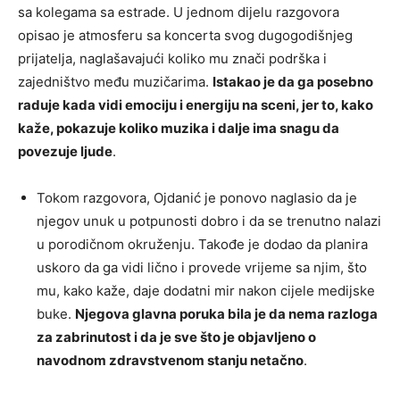
sa kolegama sa estrade. U jednom dijelu razgovora
opisao je atmosferu sa koncerta svog dugogodišnjeg
prijatelja, naglašavajući koliko mu znači podrška i
zajedništvo među muzičarima.
Istakao je da ga posebno
raduje kada vidi emociju i energiju na sceni, jer to, kako
kaže, pokazuje koliko muzika i dalje ima snagu da
povezuje ljude
.
Tokom razgovora, Ojdanić je ponovo naglasio da je
njegov unuk u potpunosti dobro i da se trenutno nalazi
u porodičnom okruženju. Takođe je dodao da planira
uskoro da ga vidi lično i provede vrijeme sa njim, što
mu, kako kaže, daje dodatni mir nakon cijele medijske
buke.
Njegova glavna poruka bila je da nema razloga
za zabrinutost i da je sve što je objavljeno o
navodnom zdravstvenom stanju netačno
.