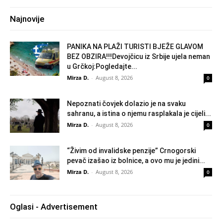
Najnovije
PANIKA NA PLAŽI TURISTI BJEŽE GLAVOM
BEZ OBZIRA!!!Devojčicu iz Srbije ujela neman
u Grčkoj:Pogledajte...
Mirza D.
-
August 8, 2026
0
Nepoznati čovjek dolazio je na svaku
sahranu, a istina o njemu rasplakala je cijeli...
Mirza D.
-
August 8, 2026
0
“Živim od invalidske penzije” Crnogorski
pevač izašao iz bolnice, a ovo mu je jedini...
Mirza D.
-
August 8, 2026
0
Oglasi - Advertisement