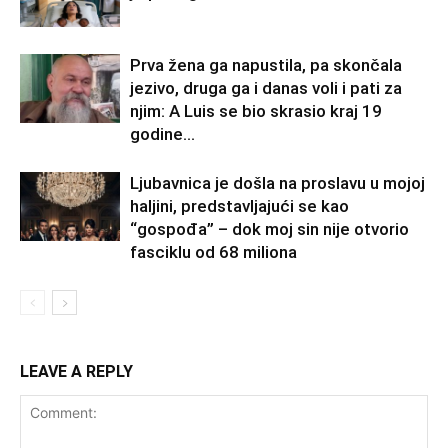
Prva žena ga napustila, pa skončala
jezivo, druga ga i danas voli i pati za
njim: A Luis se bio skrasio kraj 19
godine...
Ljubavnica je došla na proslavu u mojoj
haljini, predstavljajući se kao
“gospođa” – dok moj sin nije otvorio
fasciklu od 68 miliona
LEAVE A REPLY