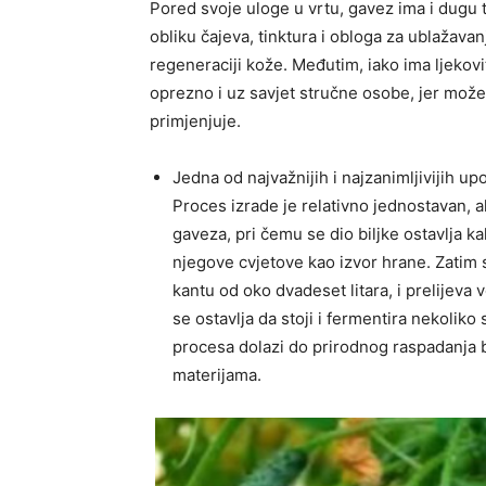
Pored svoje uloge u vrtu, gavez ima i dugu t
obliku čajeva, tinktura i obloga za ublažava
regeneraciji kože. Međutim, iako ima ljekovi
oprezno i uz savjet stručne osobe, jer može
primjenjuje.
Jedna od najvažnijih i najzanimljivijih u
Proces izrade je relativno jednostavan, ali
gaveza, pri čemu se dio biljke ostavlja k
njegove cvjetove kao izvor hrane. Zatim s
kantu od oko dvadeset litara, i prelijev
se ostavlja da stoji i fermentira nekolik
procesa dolazi do prirodnog raspadanja b
materijama.