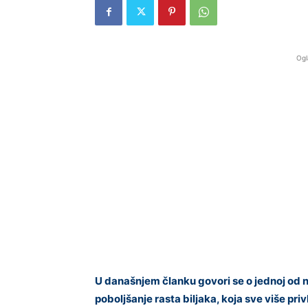
Ogl
U današnjem članku govori se o jednoj od na
poboljšanje rasta biljaka, koja sve više privl