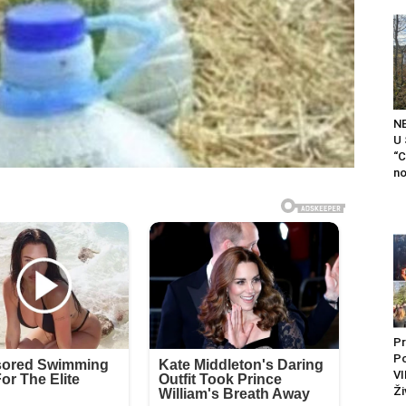
N
U
“C
no
Pr
P
VI
Ži