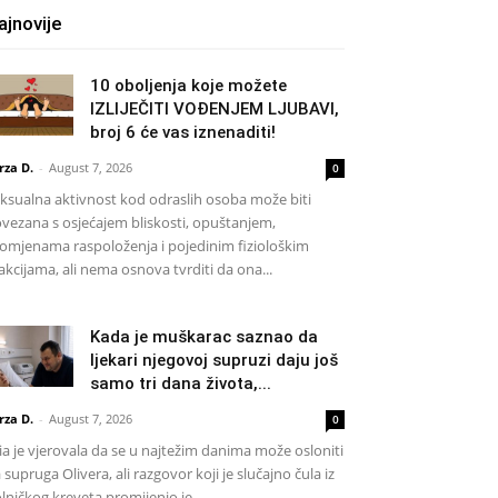
ajnovije
10 oboljenja koje možete
IZLIJEČITI VOĐENJEM LJUBAVI,
broj 6 će vas iznenaditi!
rza D.
-
August 7, 2026
0
ksualna aktivnost kod odraslih osoba može biti
vezana s osjećajem bliskosti, opuštanjem,
omjenama raspoloženja i pojedinim fiziološkim
akcijama, ali nema osnova tvrditi da ona...
Kada je muškarac saznao da
ljekari njegovoj supruzi daju još
samo tri dana života,...
rza D.
-
August 7, 2026
0
a je vjerovala da se u najtežim danima može osloniti
 supruga Olivera, ali razgovor koji je slučajno čula iz
lničkog kreveta promijenio je...