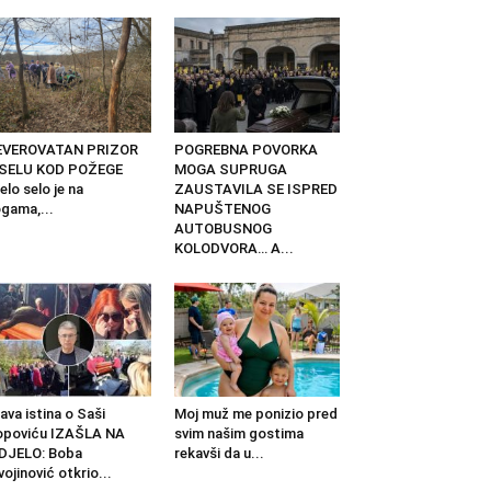
EVEROVATAN PRIZOR
POGREBNA POVORKA
 SELU KOD POŽEGE
MOGA SUPRUGA
elo selo je na
ZAUSTAVILA SE ISPRED
gama,...
NAPUŠTENOG
AUTOBUSNOG
KOLODVORA… A...
ava istina o Saši
Moj muž me ponizio pred
opoviću IZAŠLA NA
svim našim gostima
DJELO: Boba
rekavši da u...
vojinović otkrio...