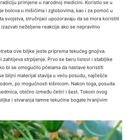
radiciju primjene u narodnoj medicini. Koristio se u
nje bolova u mišićima i zglobovima, kao i za pomoć u
ta svojstva, stručnjaci upozoravaju da se mora koristiti
 izazvati neželjene reakcije ako se nepravilno
potreba ove biljke jeste priprema tekućeg gnojiva.
 zahtijeva strpljenje. Prvo se beru listovi i stabljike
ako bi se omogućilo pčelama da nastave koristiti
e biljni materijal stavlja u veću posudu, najčešće
a vodom, po mogućnosti kišnicom. Nakon toga, posuda
o sedmica, obično između četiri i šest. Tokom ovog
iljke i stvaranja tamne tekućine bogate hranjivim