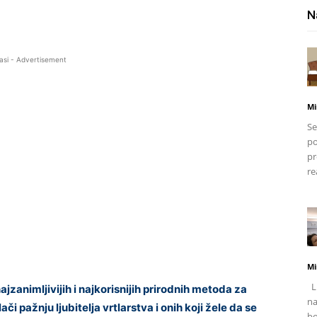
N
asi - Advertisement
Mi
Se
po
pr
re
Mi
Li
jzanimljivijih i najkorisnijih prirodnih metoda za
na
ači pažnju ljubitelja vrtlarstva i onih koji žele da se
bo