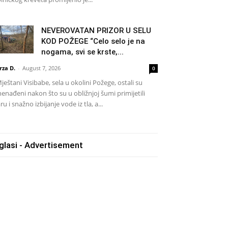
NEVEROVATAN PRIZOR U SELU
KOD POŽEGE “Celo selo je na
nogama, svi se krste,...
rza D.
-
August 7, 2026
0
eštani Visibabe, sela u okolini Požege, ostali su
nenađeni nakon što su u obližnjoj šumi primijetili
ru i snažno izbijanje vode iz tla, a...
glasi - Advertisement