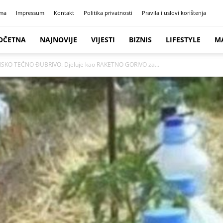
ma
Impressum
Kontakt
Politika privatnosti
Pravila i uslovi korištenja
OČETNA
NAJNOVIJE
VIJESTI
BIZNIS
LIFESTYLE
M
KO TEČNO ĐUBRIVO: Djeluje kao RAKETNO GORIVO za...