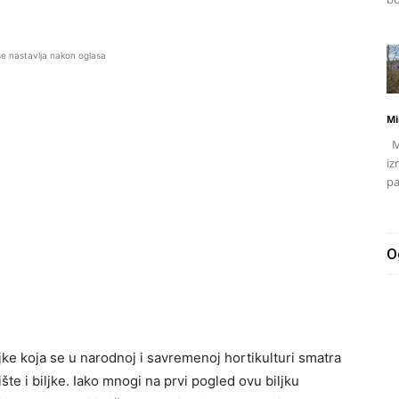
se nastavlja nakon oglasa
Mi
Mj
iz
pa
O
jke koja se u narodnoj i savremenoj hortikulturi smatra
te i biljke. Iako mnogi na prvi pogled ovu biljku