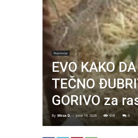
Najnovije
EVO KAKO DA
TEČNO ĐUBRIV
GORIVO za rast
By
Mirza D.
-
June 19, 2026
658
0