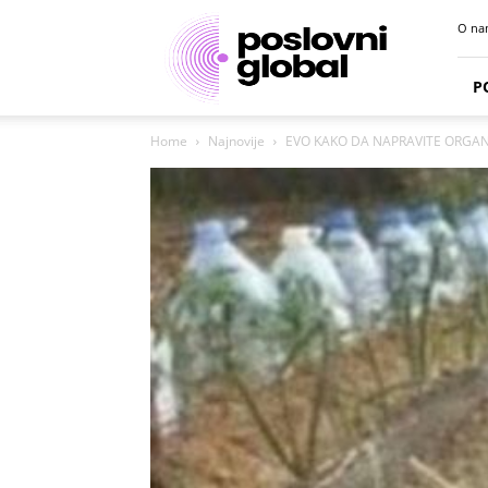
Poslovni
O na
portal
P
Home
Najnovije
EVO KAKO DA NAPRAVITE ORGANS