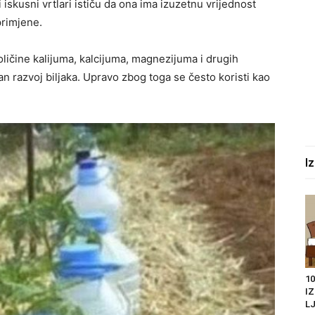
i iskusni vrtlari ističu da ona ima izuzetnu vrijednost
primjene.
oličine kalijuma, kalcijuma, magnezijuma i drugih
n razvoj biljaka. Upravo zbog toga se često koristi kao
I
10
I
LJ