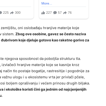
u zemljištu, oni oslobađaju hranjive materije koje
ov sistem.
Zbog ove osobine, gavez se često naziva
m đubrivom koje djeluje gotovo kao raketno gorivo za
te njegova sposobnost da poboljša strukturu tla.
 izvlačeći hranjive materije koje se kasnije kroz
j način tlo postaje bogatije, rastresitije i pogodnije za
a važnu ulogu i u ekosistemu vrta jer privlači pčele,
si boljem oprašivanju i većem prinosu drugih biljaka.
 i ekološke koristi čini ga jednim od najcjenjenijih
u.