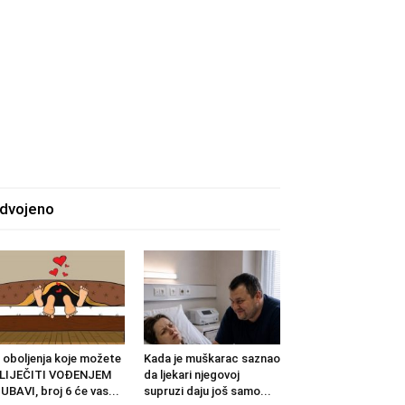
zdvojeno
 oboljenja koje možete
Kada je muškarac saznao
ZLIJEČITI VOĐENJEM
da ljekari njegovoj
UBAVI, broj 6 će vas...
supruzi daju još samo...