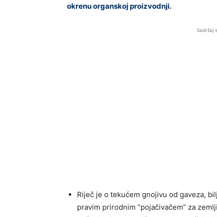
okrenu organskoj proizvodnji.
Sadržaj 
Riječ je o tekućem gnojivu od gaveza, bil
pravim prirodnim “pojačivačem” za zemljiš