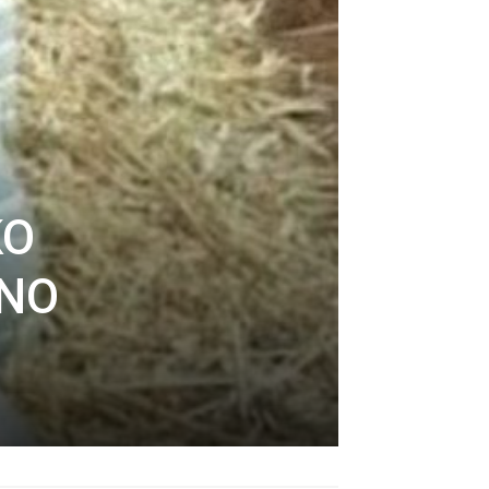
KO
TNO