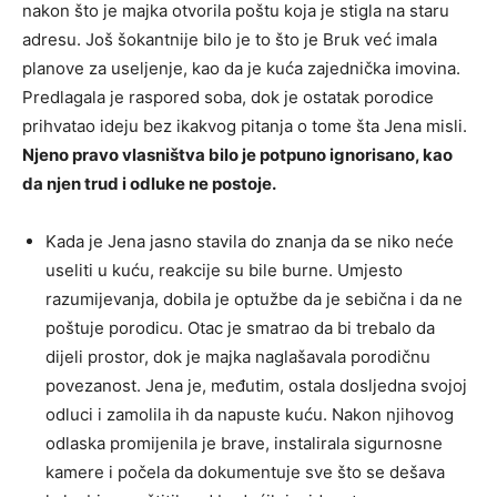
nakon što je majka otvorila poštu koja je stigla na staru
adresu. Još šokantnije bilo je to što je Bruk već imala
planove za useljenje, kao da je kuća zajednička imovina.
Predlagala je raspored soba, dok je ostatak porodice
prihvatao ideju bez ikakvog pitanja o tome šta Jena misli.
Njeno pravo vlasništva bilo je potpuno ignorisano, kao
da njen trud i odluke ne postoje.
Kada je Jena jasno stavila do znanja da se niko neće
useliti u kuću, reakcije su bile burne. Umjesto
razumijevanja, dobila je optužbe da je sebična i da ne
poštuje porodicu. Otac je smatrao da bi trebalo da
dijeli prostor, dok je majka naglašavala porodičnu
povezanost. Jena je, međutim, ostala dosljedna svojoj
odluci i zamolila ih da napuste kuću. Nakon njihovog
odlaska promijenila je brave, instalirala sigurnosne
kamere i počela da dokumentuje sve što se dešava