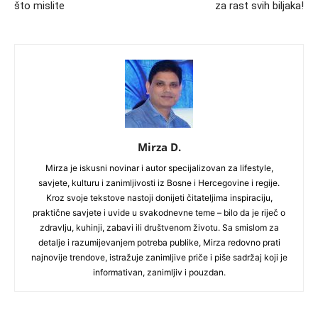
što mislite
za rast svih biljaka!
Mirza D.
Mirza je iskusni novinar i autor specijalizovan za lifestyle,
savjete, kulturu i zanimljivosti iz Bosne i Hercegovine i regije.
Kroz svoje tekstove nastoji donijeti čitateljima inspiraciju,
praktične savjete i uvide u svakodnevne teme – bilo da je riječ o
zdravlju, kuhinji, zabavi ili društvenom životu. Sa smislom za
detalje i razumijevanjem potreba publike, Mirza redovno prati
najnovije trendove, istražuje zanimljive priče i piše sadržaj koji je
informativan, zanimljiv i pouzdan.