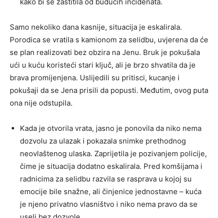
kako bi se zaštitila od budućih incidenata.
Samo nekoliko dana kasnije, situacija je eskalirala.
Porodica se vratila s kamionom za selidbu, uvjerena da će
se plan realizovati bez obzira na Jenu. Bruk je pokušala
ući u kuću koristeći stari ključ, ali je brzo shvatila da je
brava promijenjena. Uslijedili su pritisci, kucanje i
pokušaji da se Jena prisili da popusti. Međutim, ovog puta
ona nije odstupila.
Kada je otvorila vrata, jasno je ponovila da niko nema
dozvolu za ulazak i pokazala snimke prethodnog
neovlaštenog ulaska. Zaprijetila je pozivanjem policije,
čime je situacija dodatno eskalirala. Pred komšijama i
radnicima za selidbu razvila se rasprava u kojoj su
emocije bile snažne, ali činjenice jednostavne – kuća
je njeno privatno vlasništvo i niko nema pravo da se
useli bez dozvole.