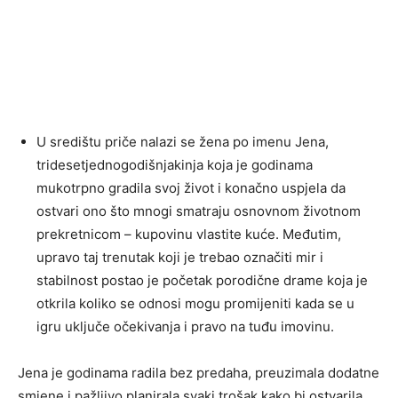
U središtu priče nalazi se žena po imenu Jena,
tridesetjednogodišnjakinja koja je godinama
mukotrpno gradila svoj život i konačno uspjela da
ostvari ono što mnogi smatraju osnovnom životnom
prekretnicom – kupovinu vlastite kuće. Međutim,
upravo taj trenutak koji je trebao označiti mir i
stabilnost postao je početak porodične drame koja je
otkrila koliko se odnosi mogu promijeniti kada se u
igru uključe očekivanja i pravo na tuđu imovinu.
Jena je godinama radila bez predaha, preuzimala dodatne
smjene i pažljivo planirala svaki trošak kako bi ostvarila