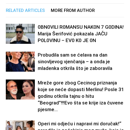
RELATED ARTICLES
MORE FROM AUTHOR
0BN0VlLl R0MANSU NAK0N 7 G0DlNA!
Marija Šerifović pokazala JAČU
P0L0VINU – EV0 K0 JE 0N
Probudila sam se ćelava na dan
sinovljevog vjenčanja – a onda je
mladenka otkrila što je zaboravila
Mreže gore zbog Cecinog priznanja
koje se neće dopasti Merlinu! Posle 31
godinu otkrila tajnu o hitu
“Beograd”!!!Evo šta se krije iza čuvene
pjesme...
Operi mi odjeću i napravi mi doručak!“