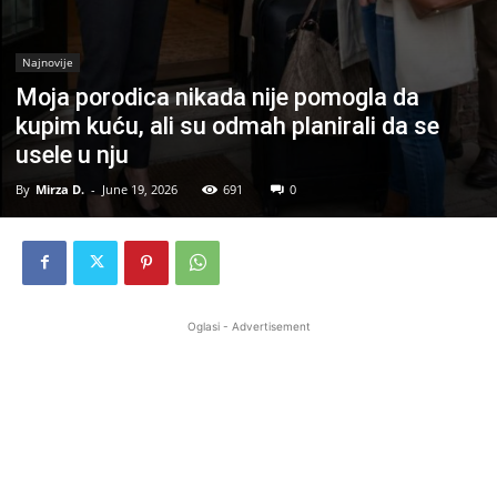
Najnovije
Moja porodica nikada nije pomogla da
kupim kuću, ali su odmah planirali da se
usele u nju
By
Mirza D.
-
June 19, 2026
691
0
Oglasi - Advertisement