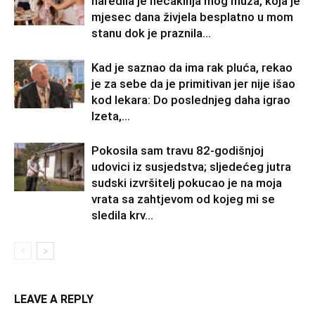
naredila je nećakinja mog muža, koja je
mjesec dana živjela besplatno u mom
stanu dok je praznila...
Kad je saznao da ima rak pluća, rekao
je za sebe da je primitivan jer nije išao
kod lekara: Do poslednjeg daha igrao
Izeta,...
Pokosila sam travu 82-godišnjoj
udovici iz susjedstva; sljedećeg jutra
sudski izvršitelj pokucao je na moja
vrata sa zahtjevom od kojeg mi se
sledila krv...
LEAVE A REPLY