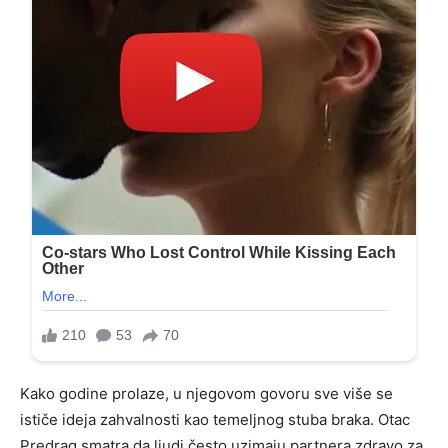
Kako godine prolaze, u njegovom govoru sve više se
ističe ideja zahvalnosti kao temeljnog stuba braka. Otac
Predrag smatra da ljudi često uzimaju partnera zdravo za