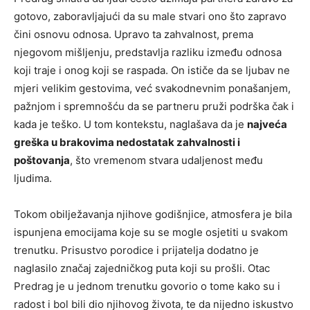
gotovo, zaboravljajući da su male stvari ono što zapravo
čini osnovu odnosa. Upravo ta zahvalnost, prema
njegovom mišljenju, predstavlja razliku između odnosa
koji traje i onog koji se raspada. On ističe da se ljubav ne
mjeri velikim gestovima, već svakodnevnim ponašanjem,
pažnjom i spremnošću da se partneru pruži podrška čak i
kada je teško. U tom kontekstu, naglašava da je
najveća
greška u brakovima nedostatak zahvalnosti i
poštovanja
, što vremenom stvara udaljenost među
ljudima.
Tokom obilježavanja njihove godišnjice, atmosfera je bila
ispunjena emocijama koje su se mogle osjetiti u svakom
trenutku. Prisustvo porodice i prijatelja dodatno je
naglasilo značaj zajedničkog puta koji su prošli. Otac
Predrag je u jednom trenutku govorio o tome kako su i
radost i bol bili dio njihovog života, te da nijedno iskustvo