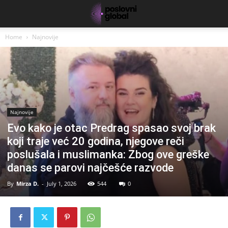
Home
Najnovije
Najnovije
Evo kako je otac Predrag spasao svoj brak
koji traje već 20 godina, njegove reči
poslušala i muslimanka: Zbog ove greške
danas se parovi najčešće razvode
By
Mirza D.
-
July 1, 2026
544
0