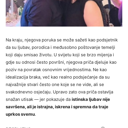
Na kraju, njegova poruka se može sažeti kao podsjetnik
da su ljubav, porodica i međusobno poštovanje temelji
koji daju smisao životu. U svijetu koji se brzo mijenja i
gdje su odnosi često površni, njegova priča djeluje kao
poziv na povratak osnovnim vrijednostima. Ne kao
idealizacija braka, već kao realno podsjećanje da su
najvažnije stvari često one koje se ne vide, ali se
svakodnevno osjećaju. Upravo zato ova priča ostavlja
snažan utisak — jer pokazuje da
istinska ljubav nije
savršena, ali je istrajna, iskrena i spremna da traje
uprkos svemu
.