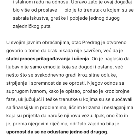
i stalnom radu na odnosu. Upravo zato je ovaj događaj
bio više od proslave — bio je to trenutak u kojem su se
sabrala iskustva, greške i pobjede jednog dugog
zajedničkog puta.
U svojim javnim obraćanjima, otac Predrag je otvoreno
govorio o tome da brak nikada nije savršen, već da je
stalni proces prilagođavanja i učenja
. On je naglasio da
ljubav nije samo emocija koja se dogodi i ostane, već
nešto što se svakodnevno gradi kroz sitne odluke,
strpljenje i spremnost da se oprosti. Njegov odnos sa
suprugom Ivanom, kako je opisao, prošao je kroz brojne
faze, uključujući i teške trenutke u kojima su se suočavali
sa finansijskim problemima, ličnim krizama i neslaganjima
koja su prijetila da naruše njihovu vezu. Ipak, ono što ih
je, prema njegovim riječima, održalo zajedno bila je
upornost da se ne odustane jedno od drugog
.