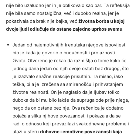
nije bilo uzaludno jer ih je oblikovalo kao par. Ta refleksija
nije bila samo nostalgična, već i duboko realna, jer je
pokazivala da brak nije bajka, već
životna borba u kojoj
dvoje ljudi odlučuje da ostane zajedno uprkos svemu
.
Jedan od najemotivnijih trenutaka njegove ispovijesti
bio je kada je govorio o budućnosti i prolaznosti
života. Otvoreno je rekao da razmišlja o tome kako će
jednog dana jedan od njih dvoje ostati bez drugog, što
je izazvalo snažne reakcije prisutnih. Ta misao, iako
teška, bila je izrečena sa smirenošću i prihvatanjem
životne realnosti. On je naglasio da je ljubav toliko
duboka da bi mu bilo lakše da supruga ode prije njega,
nego da on ostane bez nje. Ova rečenica je dodatno
pojačala sliku njihove povezanosti i pokazala da se
radi o odnosu koji prevazilazi svakodnevne probleme i
ulazi u sferu
duhovne i emotivne povezanosti koja