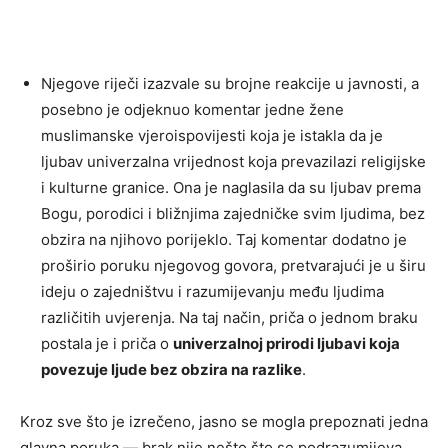
Njegove riječi izazvale su brojne reakcije u javnosti, a
posebno je odjeknuo komentar jedne žene
muslimanske vjeroispovijesti koja je istakla da je
ljubav univerzalna vrijednost koja prevazilazi religijske
i kulturne granice. Ona je naglasila da su ljubav prema
Bogu, porodici i bližnjima zajedničke svim ljudima, bez
obzira na njihovo porijeklo. Taj komentar dodatno je
proširio poruku njegovog govora, pretvarajući je u širu
ideju o zajedništvu i razumijevanju među ljudima
različitih uvjerenja. Na taj način, priča o jednom braku
postala je i priča o
univerzalnoj prirodi ljubavi koja
povezuje ljude bez obzira na razlike
.
Kroz sve što je izrečeno, jasno se mogla prepoznati jedna
glavna poruka — brak nije nešto što se podrazumijeva,