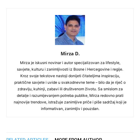
Mirza D.
Mirza je iskusni novinar i autor specijalizovan za lifestyle,
savjete, kulturu i zanimljivosti iz Bosne i Hercegovine i regije.
Kroz svoje tekstove nastoji donijeti čitateljima inspiraciju,
praktične savjete i uvide u svakodnevne teme – bilo da je riječ o
zdravlju, kuhinji, zabavi ili društvenom životu. Sa smislom za
detalje i razumijevanjem potreba publike, Mirza redovno prati
najnovije trendove, istražuje zanimljive priče i piše sadržaj koji je
informativan, zanimljiv i pouzdan.
RELATED ARTICLES
MORE FROM AUTHOR