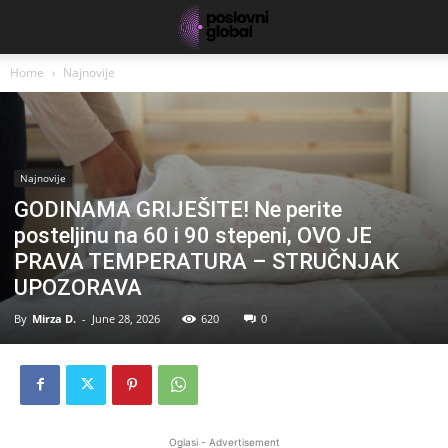
Home
Najnovije
Najnovije
GODINAMA GRIJEŠITE! Ne perite
posteljinu na 60 i 90 stepeni, OVO JE
PRAVA TEMPERATURA – STRUČNJAK
UPOZORAVA
By
Mirza D.
-
June 28, 2026
620
0
Oglasi - Advertisement