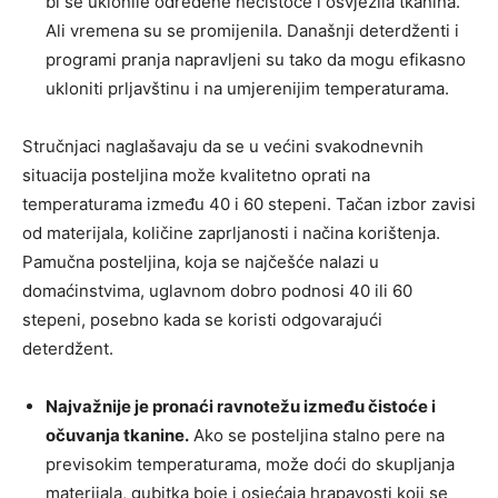
bi se uklonile određene nečistoće i osvježila tkanina.
Ali vremena su se promijenila. Današnji deterdženti i
programi pranja napravljeni su tako da mogu efikasno
ukloniti prljavštinu i na umjerenijim temperaturama.
Stručnjaci naglašavaju da se u većini svakodnevnih
situacija posteljina može kvalitetno oprati na
temperaturama između 40 i 60 stepeni. Tačan izbor zavisi
od materijala, količine zaprljanosti i načina korištenja.
Pamučna posteljina, koja se najčešće nalazi u
domaćinstvima, uglavnom dobro podnosi 40 ili 60
stepeni, posebno kada se koristi odgovarajući
deterdžent.
Najvažnije je pronaći ravnotežu između čistoće i
očuvanja tkanine.
Ako se posteljina stalno pere na
previsokim temperaturama, može doći do skupljanja
materijala, gubitka boje i osjećaja hrapavosti koji se