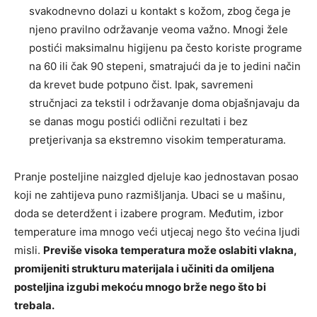
svakodnevno dolazi u kontakt s kožom, zbog čega je
njeno pravilno održavanje veoma važno. Mnogi žele
postići maksimalnu higijenu pa često koriste programe
na 60 ili čak 90 stepeni, smatrajući da je to jedini način
da krevet bude potpuno čist. Ipak, savremeni
stručnjaci za tekstil i održavanje doma objašnjavaju da
se danas mogu postići odlični rezultati i bez
pretjerivanja sa ekstremno visokim temperaturama.
Pranje posteljine naizgled djeluje kao jednostavan posao
koji ne zahtijeva puno razmišljanja. Ubaci se u mašinu,
doda se deterdžent i izabere program. Međutim, izbor
temperature ima mnogo veći utjecaj nego što većina ljudi
misli.
Previše visoka temperatura može oslabiti vlakna,
promijeniti strukturu materijala i učiniti da omiljena
posteljina izgubi mekoću mnogo brže nego što bi
trebala.