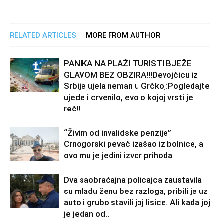
RELATED ARTICLES
MORE FROM AUTHOR
PANIKA NA PLAŽI TURISTI BJEŽE
GLAVOM BEZ OBZIRA!!!Devojčicu iz
Srbije ujela neman u Grčkoj:Pogledajte
ujede i crvenilo, evo o kojoj vrsti je
reč!!
“Živim od invalidske penzije”
Crnogorski pevač izašao iz bolnice, a
ovo mu je jedini izvor prihoda
Dva saobraćajna policajca zaustavila
su mladu ženu bez razloga, pribili je uz
auto i grubo stavili joj lisice. Ali kada joj
je jedan od...