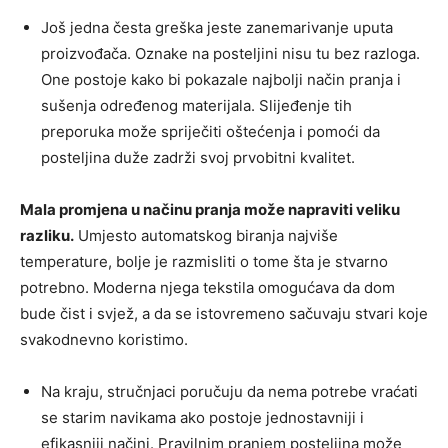
Još jedna česta greška jeste zanemarivanje uputa
proizvođača. Oznake na posteljini nisu tu bez razloga.
One postoje kako bi pokazale najbolji način pranja i
sušenja određenog materijala. Slijeđenje tih
preporuka može spriječiti oštećenja i pomoći da
posteljina duže zadrži svoj prvobitni kvalitet.
Mala promjena u načinu pranja može napraviti veliku
razliku.
Umjesto automatskog biranja najviše
temperature, bolje je razmisliti o tome šta je stvarno
potrebno. Moderna njega tekstila omogućava da dom
bude čist i svjež, a da se istovremeno sačuvaju stvari koje
svakodnevno koristimo.
Na kraju, stručnjaci poručuju da nema potrebe vraćati
se starim navikama ako postoje jednostavniji i
efikasniji načini. Pravilnim pranjem posteljina može