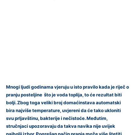
Mnogi ljudi godinama vjeruju u isto pravilo kada je riječ o
pranju posteljine što je voda toplija, to će rezultat biti
bolji. Zbog toga veliki broj domaćinstava automatski
bira najviše temperature, uvjereni da će tako ukloniti
svu prljavštinu, bakterije i nečistoće. Međutim,
stručnjaci upozoravaju da takva navika nije uvijek
najbolji izbor. Pogrešan način pranja može više štetiti