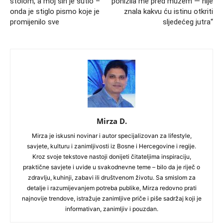
stolom, a moj sin je šutio –
ponizila me pred mužem — nije
onda je stiglo pismo koje je
znala kakvu ću istinu otkriti
promijenilo sve
sljedećeg jutra“
Mirza D.
Mirza je iskusni novinar i autor specijalizovan za lifestyle,
savjete, kulturu i zanimljivosti iz Bosne i Hercegovine i regije.
Kroz svoje tekstove nastoji donijeti čitateljima inspiraciju,
praktične savjete i uvide u svakodnevne teme – bilo da je riječ o
zdravlju, kuhinji, zabavi ili društvenom životu. Sa smislom za
detalje i razumijevanjem potreba publike, Mirza redovno prati
najnovije trendove, istražuje zanimljive priče i piše sadržaj koji je
informativan, zanimljiv i pouzdan.