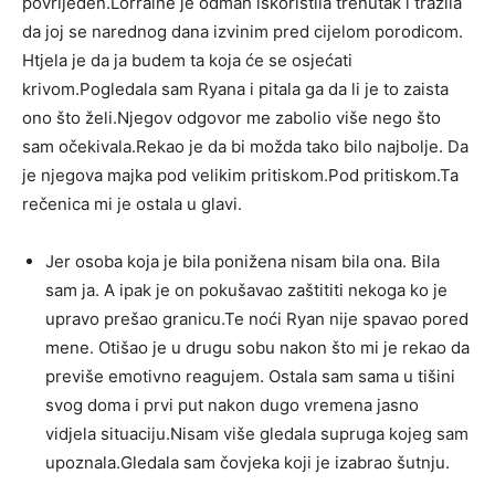
povrijeđen.Lorraine je odmah iskoristila trenutak i tražila
da joj se narednog dana izvinim pred cijelom porodicom.
Htjela je da ja budem ta koja će se osjećati
krivom.Pogledala sam Ryana i pitala ga da li je to zaista
ono što želi.Njegov odgovor me zabolio više nego što
sam očekivala.Rekao je da bi možda tako bilo najbolje. Da
je njegova majka pod velikim pritiskom.Pod pritiskom.Ta
rečenica mi je ostala u glavi.
Jer osoba koja je bila ponižena nisam bila ona. Bila
sam ja. A ipak je on pokušavao zaštititi nekoga ko je
upravo prešao granicu.Te noći Ryan nije spavao pored
mene. Otišao je u drugu sobu nakon što mi je rekao da
previše emotivno reagujem. Ostala sam sama u tišini
svog doma i prvi put nakon dugo vremena jasno
vidjela situaciju.Nisam više gledala supruga kojeg sam
upoznala.Gledala sam čovjeka koji je izabrao šutnju.