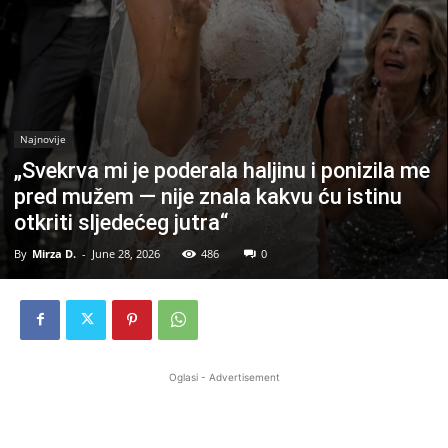
Najnovije
„Svekrva mi je poderala haljinu i ponizila me
pred mužem — nije znala kakvu ću istinu
otkriti sljedećeg jutra“
By
Mirza D.
-
June 28, 2026
486
0
Oglasi - Advertisement