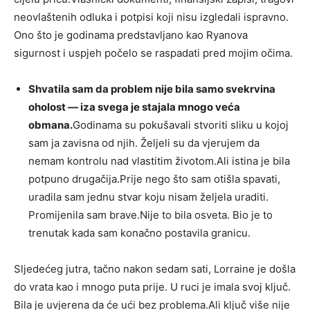
neovlaštenih odluka i potpisi koji nisu izgledali ispravno.
Ono što je godinama predstavljano kao Ryanova
sigurnost i uspjeh počelo se raspadati pred mojim očima.
Shvatila sam da problem nije bila samo svekrvina
oholost — iza svega je stajala mnogo veća
obmana.
Godinama su pokušavali stvoriti sliku u kojoj
sam ja zavisna od njih. Željeli su da vjerujem da
nemam kontrolu nad vlastitim životom.Ali istina je bila
potpuno drugačija.Prije nego što sam otišla spavati,
uradila sam jednu stvar koju nisam željela uraditi.
Promijenila sam brave.Nije to bila osveta. Bio je to
trenutak kada sam konačno postavila granicu.
Sljedećeg jutra, tačno nakon sedam sati, Lorraine je došla
do vrata kao i mnogo puta prije. U ruci je imala svoj ključ.
Bila je uvjerena da će ući bez problema.Ali ključ više nije