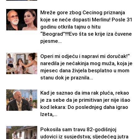
Mreže gore zbog Cecinog priznanja
koje se neće dopasti Merlinu! Posle 31
godinu otkrila tajnu o hitu
“Beograd”!!!Evo šta se krije iza čuvene
pjesme...
Operi mi odjeću i napravi mi doručak!“
naredila je nećakinja mog muža, koja je
mjesec dana živjela besplatno u mom
stanu dok je praznila...
Kad je saznao da ima rak pluća, rekao
je za sebe da je primitivan jer nije išao
kod lekara: Do poslednjeg daha igrao
Izeta,...
Pokosila sam travu 82-godišnjoj
udovici iz susjedstva; sljedećeg jutra