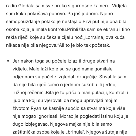
radio.Gledala sam sve preko sigurnosne kamere. Vidjela
sam kako pokušava ponovo. Pa još jednom. Njeno
samopouzdanje polako je nestajalo.Prvi put nije ona bila
osoba koja je imala kontrolu.Približila sam se ekranu i tiho
rekla riječi koje su čekale cijelu noć:„Lorraine, ova kuća
nikada nije bila njegova.“Ali to je bio tek početak.
Jer nakon toga su počele izlaziti druge stvari na
vidjelo. Male laži koje su se godinama gomilale
odjednom su počele izgledati drugačije. Shvatila sam
da nije bila riječ samo o jednom sukobu ili jednoj
ružnoj rečenici.Bila je to priča o manipulaciji, kontroli i
ljudima koji su vjerovali da mogu upravljati mojim
životom.Ryan se kasnije suočio sa stvarima koje više
nije mogao ignorisati. Morao je pogledati istinu koju je
dugo izbjegavao. Njegova majka nije bila samo
zaštitnička osoba koja je „brinula“. Njegova šutnja nije