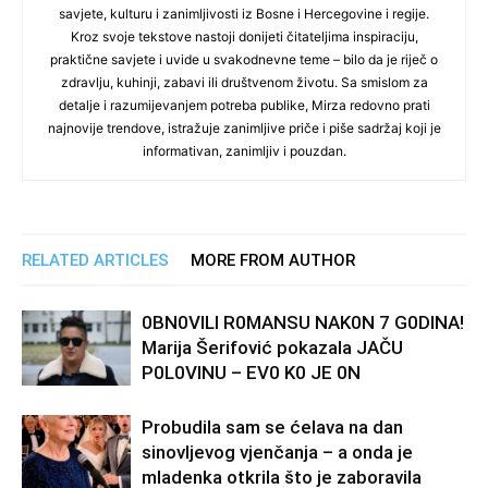
savjete, kulturu i zanimljivosti iz Bosne i Hercegovine i regije.
Kroz svoje tekstove nastoji donijeti čitateljima inspiraciju,
praktične savjete i uvide u svakodnevne teme – bilo da je riječ o
zdravlju, kuhinji, zabavi ili društvenom životu. Sa smislom za
detalje i razumijevanjem potreba publike, Mirza redovno prati
najnovije trendove, istražuje zanimljive priče i piše sadržaj koji je
informativan, zanimljiv i pouzdan.
RELATED ARTICLES
MORE FROM AUTHOR
0BN0VlLl R0MANSU NAK0N 7 G0DlNA!
Marija Šerifović pokazala JAČU
P0L0VINU – EV0 K0 JE 0N
Probudila sam se ćelava na dan
sinovljevog vjenčanja – a onda je
mladenka otkrila što je zaboravila