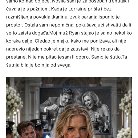
samo komad odjeće. Nosila sam je za poseban trenutak i
čuvala je s pažnjom. Kada je Lorraine prišla i bez
razmišljanja povukla tkaninu, zvuk paranja ispunio je
prostor. Ostala sam nepomična, pokušavajući shvatiti da li
se to zaista događa.Moj muž Ryan stajao je samo nekoliko
koraka dalje. Gledao je majku kako me ponižava, ali nije
napravio nijedan pokret da je zaustavi. Nije rekao da
prestane. Nije me pitao jesam li dobro. Samo je šutio.Ta
šutnja bila je bolnija od svega.