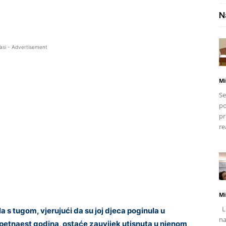
N
asi - Advertisement
Mi
Se
po
pr
re
Mi
Li
la s tugom, vjerujući da su joj djeca poginula u
na
je petnaest godina, ostaće zauvijek utisnuta u njenom