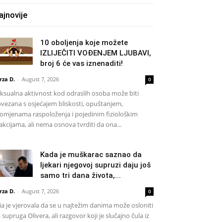
ajnovije
10 oboljenja koje možete
IZLIJEČITI VOĐENJEM LJUBAVI,
broj 6 će vas iznenaditi!
rza D.
-
August 7, 2026
0
ksualna aktivnost kod odraslih osoba može biti
vezana s osjećajem bliskosti, opuštanjem,
omjenama raspoloženja i pojedinim fiziološkim
akcijama, ali nema osnova tvrditi da ona...
Kada je muškarac saznao da
ljekari njegovoj supruzi daju još
samo tri dana života,...
rza D.
-
August 7, 2026
0
a je vjerovala da se u najtežim danima može osloniti
 supruga Olivera, ali razgovor koji je slučajno čula iz