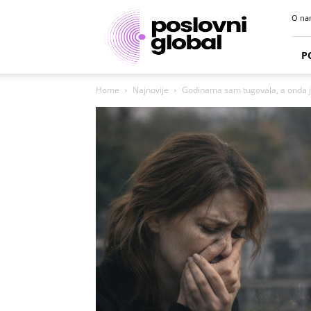
Poslovni
O na
portal
P
Home
Najnovije
Godinama sam tugovala, a onda je 