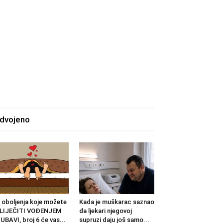
zdvojeno
 oboljenja koje možete
Kada je muškarac saznao
ZLIJEČITI VOĐENJEM
da ljekari njegovoj
UBAVI, broj 6 će vas...
supruzi daju još samo...