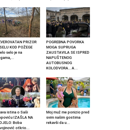
EVEROVATAN PRIZOR
POGREBNA POVORKA
 SELU KOD POŽEGE
MOGA SUPRUGA
elo selo je na
ZAUSTAVILA SE ISPRED
gama,...
NAPUŠTENOG
AUTOBUSNOG
KOLODVORA… A...
ava istina o Saši
Moj muž me ponizio pred
opoviću IZAŠLA NA
svim našim gostima
DJELO: Boba
rekavši da u...
vojinović otkrio...