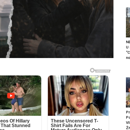
N
U
“C
no
Pr
P
VI
Ži