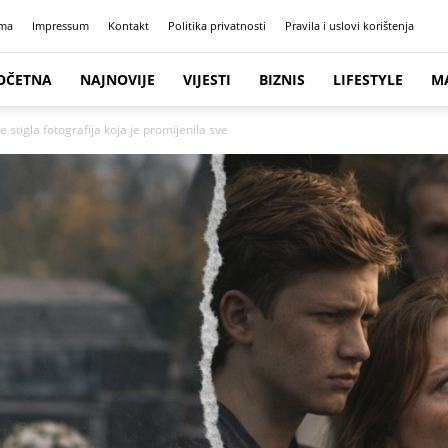
ma
Impressum
Kontakt
Politika privatnosti
Pravila i uslovi korištenja
OČETNA
NAJNOVIJE
VIJESTI
BIZNIS
LIFESTYLE
M
stigla fotografija koja je promijenila sve