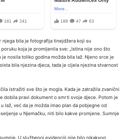
njega bila je fotografija tinejdžera koji su
poruku koja je promijenila sve: „Istina nije ono što
u je nosila toliko godina možda bila laž. Njeno srce je
sta bila njezina djeca, tada je cijela njezina stvarnost
la istražiti sve što je mogla. Kada je zatražila zvanični
nije dobila pravi dokument o smrti svoje djece. Potom je
i u laž, već da je možda imao plan da pobjegne od
seljenje u Njemačku, niti bilo kakve promjene. Sumnje
 sumnje. U službenoj evidenciji nije bilo nikakvog