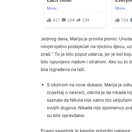
Jednog dana, Marija je primila pismo. Unutar 
nevjerojatno podsjećali na njezinu djecu, uz 
znaš.“ To je bilo poput udarca, jer je bol koj
bilo ispunjeno nadom i strahom. Ako su to doi
bila izgrađena na laži.
S obzirom na nove dokaze, Marija je odluči
izvještaj o nesreći, otkrila je da nikada 
saznala da Nikola nije samo bio uključen
svojih dugova. Nikada nije spomenuo pre
su bile opravdane.
Pravni savjetnik je kasnije potvrdio najgore