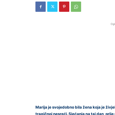
Ogl
Marija je svojedobno bila žena koja je živje
tragičnoj nesreći. Sjećanja na taj dan, pri