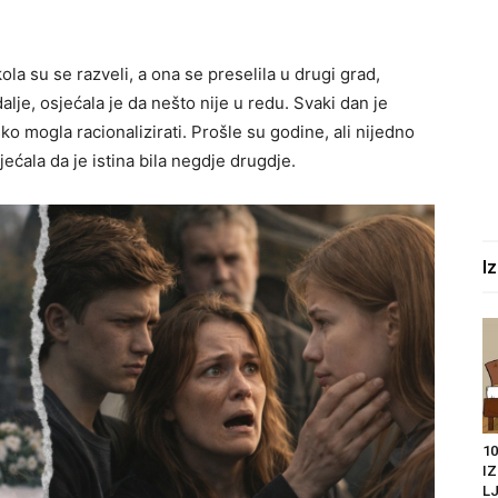
la su se razveli, a ona se preselila u drugi grad,
alje, osjećala je da nešto nije u redu. Svaki dan je
ško mogla racionalizirati. Prošle su godine, ali nijedno
jećala da je istina bila negdje drugdje.
I
10
I
LJ