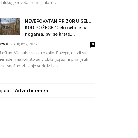
lničkog kreveta promijenio je...
NEVEROVATAN PRIZOR U SELU
KOD POŽEGE “Celo selo je na
nogama, svi se krste,...
rza D.
-
August 7, 2026
0
eštani Visibabe, sela u okolini Požege, ostali su
nenađeni nakon što su u obližnjoj šumi primijetili
ru i snažno izbijanje vode iz tla, a...
glasi - Advertisement