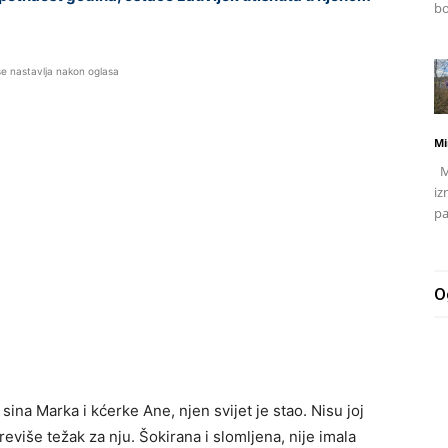
bo
se nastavlja nakon oglasa
Mi
Mj
iz
pa
O
 sina Marka i kćerke Ane, njen svijet je stao. Nisu joj
 previše težak za nju. Šokirana i slomljena, nije imala