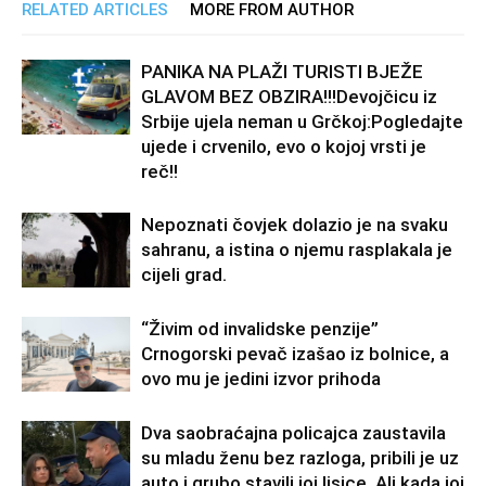
RELATED ARTICLES
MORE FROM AUTHOR
PANIKA NA PLAŽI TURISTI BJEŽE
GLAVOM BEZ OBZIRA!!!Devojčicu iz
Srbije ujela neman u Grčkoj:Pogledajte
ujede i crvenilo, evo o kojoj vrsti je
reč!!
Nepoznati čovjek dolazio je na svaku
sahranu, a istina o njemu rasplakala je
cijeli grad.
“Živim od invalidske penzije”
Crnogorski pevač izašao iz bolnice, a
ovo mu je jedini izvor prihoda
Dva saobraćajna policajca zaustavila
su mladu ženu bez razloga, pribili je uz
auto i grubo stavili joj lisice. Ali kada joj