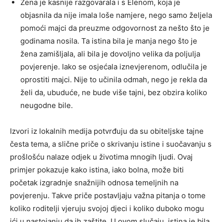
Žena je kasnije razgovarala i s Elenom, koja je
objasnila da nije imala loše namjere, nego samo željela
pomoći majci da preuzme odgovornost za nešto što je
godinama nosila. Ta istina bila je manja nego što je
žena zamišljala, ali bila je dovoljno velika da poljulja
povjerenje. Iako se osjećala iznevjerenom, odlučila je
oprostiti majci. Nije to učinila odmah, nego je rekla da
želi da, ubuduće, ne bude više tajni, bez obzira koliko
neugodne bile.
Izvori iz lokalnih medija potvrđuju da su obiteljske tajne
česta tema, a slične priče o skrivanju istine i suočavanju s
prošlošću nalaze odjek u životima mnogih ljudi. Ovaj
primjer pokazuje kako istina, iako bolna, može biti
početak izgradnje snažnijih odnosa temeljnih na
povjerenju. Takve priče postavljaju važna pitanja o tome
koliko roditelji vjeruju svojoj djeci i koliko duboko mogu
ići u nastojanju da ih zaštite. U ovom slučaju, istina je bila