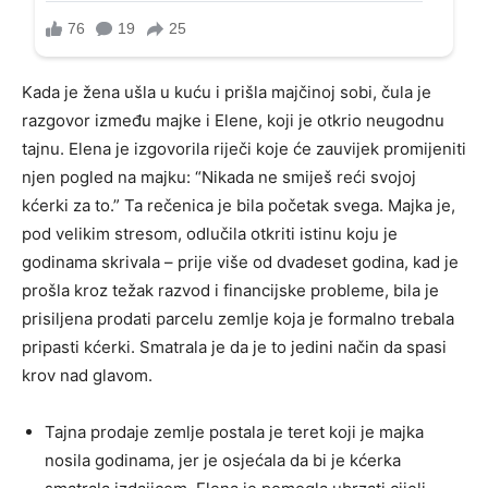
Kada je žena ušla u kuću i prišla majčinoj sobi, čula je
razgovor između majke i Elene, koji je otkrio neugodnu
tajnu. Elena je izgovorila riječi koje će zauvijek promijeniti
njen pogled na majku: “Nikada ne smiješ reći svojoj
kćerki za to.” Ta rečenica je bila početak svega. Majka je,
pod velikim stresom, odlučila otkriti istinu koju je
godinama skrivala – prije više od dvadeset godina, kad je
prošla kroz težak razvod i financijske probleme, bila je
prisiljena prodati parcelu zemlje koja je formalno trebala
pripasti kćerki. Smatrala je da je to jedini način da spasi
krov nad glavom.
Tajna prodaje zemlje postala je teret koji je majka
nosila godinama, jer je osjećala da bi je kćerka