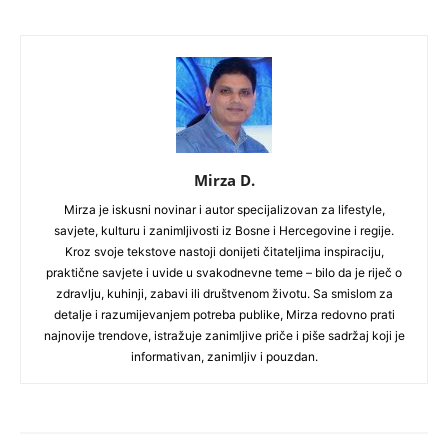
Mirza D.
Mirza je iskusni novinar i autor specijalizovan za lifestyle,
savjete, kulturu i zanimljivosti iz Bosne i Hercegovine i regije.
Kroz svoje tekstove nastoji donijeti čitateljima inspiraciju,
praktične savjete i uvide u svakodnevne teme – bilo da je riječ o
zdravlju, kuhinji, zabavi ili društvenom životu. Sa smislom za
detalje i razumijevanjem potreba publike, Mirza redovno prati
najnovije trendove, istražuje zanimljive priče i piše sadržaj koji je
informativan, zanimljiv i pouzdan.