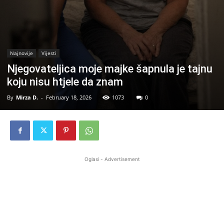
Najnovije
Vijesti
Njegovateljica moje majke šapnula je tajnu
koju nisu htjele da znam
By
Mirza D.
-
February 18, 2026
1073
0
Oglasi - Advertisement