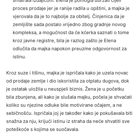
smatrala izdajicom. Elena je pomogla ubrzati cijeli
proces prodaje jer je ranije radila u opštini, a majka je
vjerovala da je to najbolje za obitelj. Činjenica da je
zemljište sada postalo vrijedno zbog gradnje novog
kompleksa, a mogućnost da će kćerka saznati o tome
kroz javne registre, bila je razlog zašto je Elena
odlučila da majka napokon preuzme odgovornost za
istinu.
Kroz suze i tišinu, majka je ispričala kako je uzela novac
od prodaje zemlje i dio iskoristila za otplatu dugova, dok
je ostatak uložila u neuspjeli biznis. Žena je u početku
bila zbunjena, ali kako je slušala majku, počela je shvaćati
koliko su njezine odluke bile motivirane očajem, a ne
sebičnošću. Ispričala joj je također kako je pokušavala biti
snažna za nju, krijući istinu iz straha da neće shvatiti sve
poteškoće s kojima se suočavala.