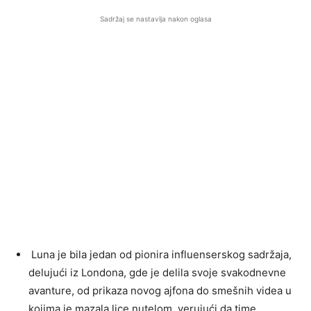
Sadržaj se nastavlja nakon oglasa
Luna je bila jedan od pionira influenserskog sadržaja,
delujući iz Londona, gde je delila svoje svakodnevne
avanture, od prikaza novog ajfona do smešnih videa u
kojima je mazala lice nutelom, verujući da time