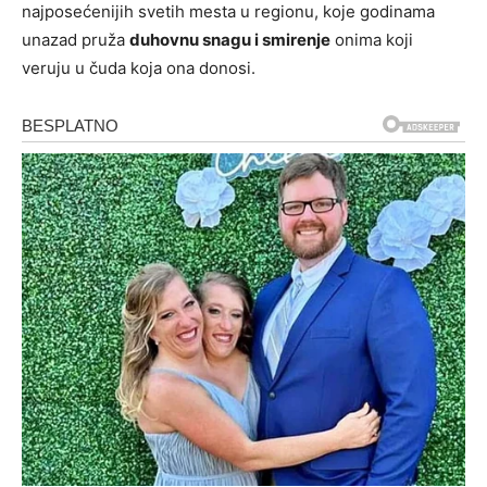
najposećenijih svetih mesta u regionu, koje godinama
unazad pruža
duhovnu snagu i smirenje
onima koji
veruju u čuda koja ona donosi.