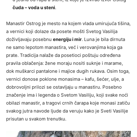
čuda – voda u steni
.
Manastir Ostrog je mesto na kojem vlada umirujuća tišina,
a vernici koji dolaze da posete mošti Svetog Vasilija
doživljavaju posebnu
energiju i mir
. Luna je bila dirnuta
ne samo lepotom manastira, već i verovanjima koja ga
prate. Tradicija nalaže da posetioci poštuju određena
pravila oblačenja: žene moraju nositi suknje i marame,
dok muškarci pantalone i majice dugih rukava. Osim toga,
vernici donose poklone monasima – kafu, šećer, ulje, a
dobrovoljni prilozi se ostavljaju u manastiru. Posebno
značenje ima i legenda o Svetom Vasiliju, koji svake noći
obilazi manastir, a tragovi crnih čarapa koje monasi zatiču
svakog jutra navode ljude da veruju kako je Sveti Vasilije
prisutan u svakom trenutku.