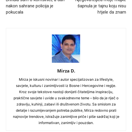
nakon sahrane policija je
šapnula je tajnu koju nisu
pokucala
htjele da znam
Mirza D.
Mirza je iskusni novinar i autor specijalizovan za lifestyle,
savjete, kulturu i zanimljivosti iz Bosne i Hercegovine i regije.
Kroz svoje tekstove nastoji donijeti čitateljima inspiraciju,
praktične savjete i uvide u svakodnevne teme – bilo da je riječ o
zdravlju, kuhinji, zabavi ili društvenom životu. Sa smislom za
detalje i razumijevanjem potreba publike, Mirza redovno prati
najnovije trendove, istražuje zanimljive priče i piše sadržaj koji je
informativan, zanimljiv i pouzdan.