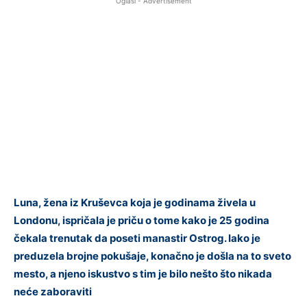
Oglasi - Advertisement
Luna, žena iz Kruševca koja je godinama živela u
Londonu, ispričala je priču o tome kako je 25 godina
čekala trenutak da poseti manastir Ostrog. Iako je
preduzela brojne pokušaje, konačno je došla na to sveto
mesto, a njeno iskustvo s tim je bilo nešto što nikada
neće zaboraviti