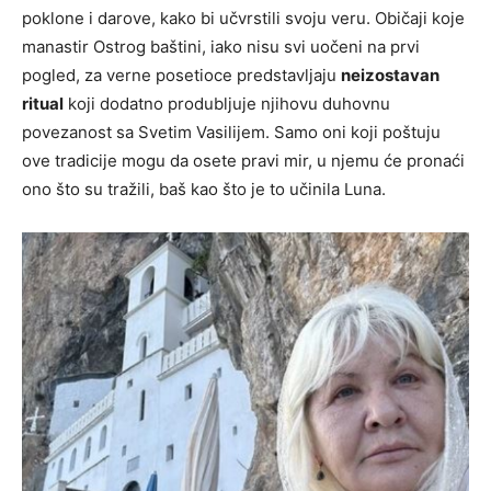
poklone i darove, kako bi učvrstili svoju veru. Običaji koje
manastir Ostrog baštini, iako nisu svi uočeni na prvi
pogled, za verne posetioce predstavljaju
neizostavan
ritual
koji dodatno produbljuje njihovu duhovnu
povezanost sa Svetim Vasilijem. Samo oni koji poštuju
ove tradicije mogu da osete pravi mir, u njemu će pronaći
ono što su tražili, baš kao što je to učinila Luna.