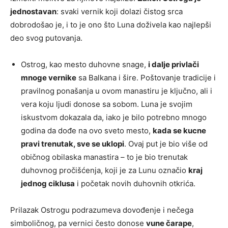
jednostavan
: svaki vernik koji dolazi čistog srca
dobrodošao je, i to je ono što Luna doživela kao najlepši
deo svog putovanja.
Ostrog, kao mesto duhovne snage,
i dalje privlači
mnoge vernike
sa Balkana i šire. Poštovanje tradicije i
pravilnog ponašanja u ovom manastiru je ključno, ali i
vera koju ljudi donose sa sobom. Luna je svojim
iskustvom dokazala da, iako je bilo potrebno mnogo
godina da dođe na ovo sveto mesto,
kada se kucne
pravi trenutak, sve se uklopi
. Ovaj put je bio više od
običnog obilaska manastira – to je bio trenutak
duhovnog pročišćenja, koji je za Lunu označio
kraj
jednog ciklusa
i početak novih duhovnih otkrića.
Prilazak Ostrogu podrazumeva dovođenje i nečega
simboličnog, pa vernici često donose
vune čarape
,