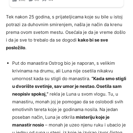
Tek nakon 25 godina, s prijateljicama koje su bile u istoj
potrazi za duhovnim smirenjem, našla je način da krenu
prema ovom svetom mestu. Osećala je da je vreme došlo
i da je sve to trebalo da se dogodi
kako bi se sve
posložilo
.
Put do manastira Ostrog bio je naporan, s velikim
krivinama na drumu, ali Luna nije osetila nikakvu
umornost kada su stigli do manastira.
“Kada smo stigli
u dvorište svetinje, sav umor je nestao. Osetila sam
neopisiv spokoj,”
rekla je Luna u svom vlogu. Tu, u
manastiru, monah joj je pomogao da se oslobodi svih
emotivnih tereta koje je godinama nosila. Na jedan
poseban način, Luna je otkrila
misteriju koje je
manastir nosio
– monah je uzeo njenu ruku i ubacio je
u jednu od rupa u steni, iz koje je izvirao izvor čistog