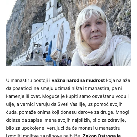
U manastiru postoji i
važna narodna mudrost
koja nalaže
da posetioci ne smeju uzimati ništa iz manastira, pa ni
kamenje ili cvet. Moguće je kupiti samo osveštanu vodu i
ulje, a vernici veruju da Sveti Vasilije, uz pomoć svojih
čuda, pomaže onima koji donesu darove za druge. Mnogi
dolaze da zapise imena svojih najbližih, bilo za zdravlje,
bilo za upokojene, verujući da će monasi u manastiru
izmoliti molitve za njihove najbliže.
Zakon Ostroga je