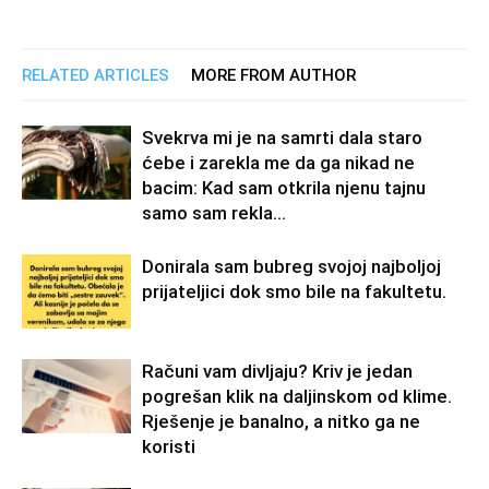
RELATED ARTICLES
MORE FROM AUTHOR
Svekrva mi je na samrti dala staro
ćebe i zarekla me da ga nikad ne
bacim: Kad sam otkrila njenu tajnu
samo sam rekla...
Donirala sam bubreg svojoj najboljoj
prijateljici dok smo bile na fakultetu.
Računi vam divljaju? Kriv je jedan
pogrešan klik na daljinskom od klime.
Rješenje je banalno, a nitko ga ne
koristi