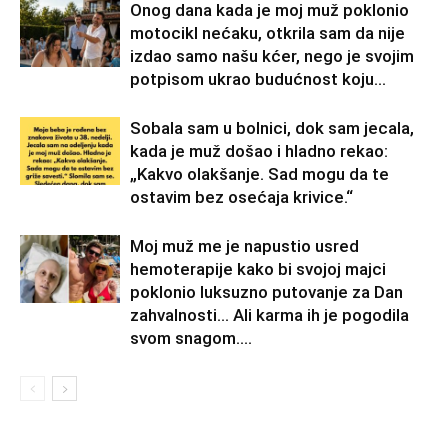
Onog dana kada je moj muž poklonio
motocikl nećaku, otkrila sam da nije
izdao samo našu kćer, nego je svojim
potpisom ukrao budućnost koju...
Sobala sam u bolnici, dok sam jecala,
kada je muž došao i hladno rekao:
„Kakvo olakšanje. Sad mogu da te
ostavim bez osećaja krivice.“
Moj muž me je napustio usred
hemoterapije kako bi svojoj majci
poklonio luksuzno putovanje za Dan
zahvalnosti… Ali karma ih je pogodila
svom snagom....