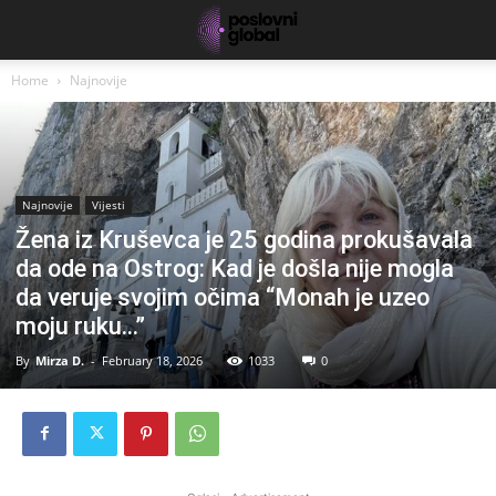
Home
Najnovije
Najnovije
Vijesti
Žena iz Kruševca je 25 godina prokušavala
da ode na Ostrog: Kad je došla nije mogla
da veruje svojim očima “Monah je uzeo
moju ruku…”
By
Mirza D.
-
February 18, 2026
1033
0