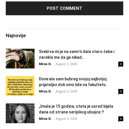
Najnovije
Svekrva mi je na samrti dala staro ćebe i
zarekla me da ga nikad...
Mirza D.
-
August 5, 2026
0
Donirala sam bubreg svojoj najboljoj
prijateljici dok smo bile na fakultetu.
Mirza D.
-
August 5, 2026
0
„Imala je 15 godina, oteta je usred bijela
dana od strane serijskog ubojice.!!
Mirza D.
-
August 5, 2026
0