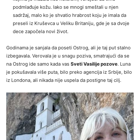
podmlađuje kožu. Iako se mnogi smeštali u njen
sadržaj, malo ko je shvatio hrabrost koju je imala da
preseli iz Kruševca u Veliku Britaniju, gde je sa dvoje
dece započela novi život.
Godinama je sanjala da poseti Ostrog, ali je taj put stalno
izbegavala. Verovala je u snagu poziva, smatrajući da se
na Ostrog ide samo kada vas
Sveti Vasilije pozove
. Luna
je pokušavala više puta, bilo preko agencija iz Srbije, bilo
iz Londona, ali nikada nije uspela da postigne taj cilj.