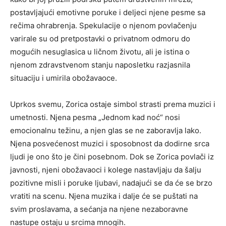
postavljajući emotivne poruke i deljeci njene pesme sa
rečima ohrabrenja.
Spekulacije o njenom povlačenju
varirale su od pretpostavki o privatnom odmoru do
mogućih nesuglasica u ličnom životu, ali je istina o
njenom zdravstvenom stanju naposletku razjasnila
situaciju i umirila obožavaoce.
Uprkos svemu, Zorica ostaje simbol strasti prema muzici i
umetnosti. Njena pesma „Jednom kad noć“ nosi
emocionalnu težinu, a njen glas se ne zaboravlja lako.
Njena posvećenost muzici i sposobnost da dodirne srca
ljudi je ono što je čini posebnom. Dok se Zorica povlači iz
javnosti, njeni obožavaoci i kolege nastavljaju da šalju
pozitivne misli i poruke ljubavi, nadajući se da će se brzo
vratiti na scenu. Njena muzika i dalje će se puštati na
svim proslavama, a sećanja na njene nezaboravne
nastupe ostaju u srcima mnogih.