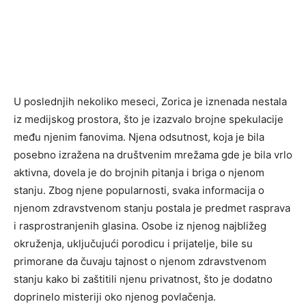
U poslednjih nekoliko meseci, Zorica je iznenada nestala
iz medijskog prostora, što je izazvalo brojne spekulacije
među njenim fanovima. Njena odsutnost, koja je bila
posebno izražena na društvenim mrežama gde je bila vrlo
aktivna, dovela je do brojnih pitanja i briga o njenom
stanju. Zbog njene popularnosti, svaka informacija o
njenom zdravstvenom stanju postala je predmet rasprava
i rasprostranjenih glasina. Osobe iz njenog najbližeg
okruženja, uključujući porodicu i prijatelje, bile su
primorane da čuvaju tajnost o njenom zdravstvenom
stanju kako bi zaštitili njenu privatnost, što je dodatno
doprinelo misteriji oko njenog povlačenja.