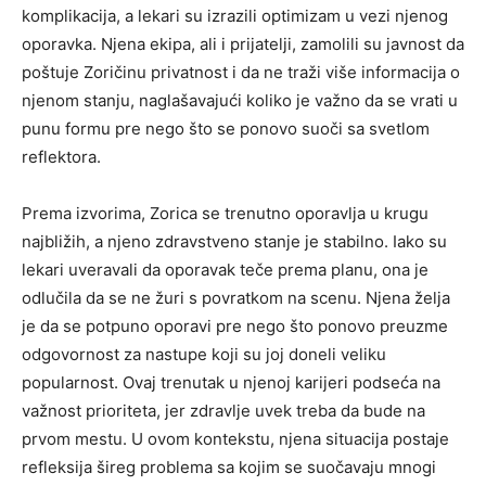
komplikacija, a lekari su izrazili optimizam u vezi njenog
oporavka. Njena ekipa, ali i prijatelji, zamolili su javnost da
poštuje Zoričinu privatnost i da ne traži više informacija o
njenom stanju, naglašavajući koliko je važno da se vrati u
punu formu pre nego što se ponovo suoči sa svetlom
reflektora.
Prema izvorima, Zorica se trenutno oporavlja u krugu
najbližih, a njeno zdravstveno stanje je stabilno. Iako su
lekari uveravali da oporavak teče prema planu, ona je
odlučila da se ne žuri s povratkom na scenu. Njena želja
je da se potpuno oporavi pre nego što ponovo preuzme
odgovornost za nastupe koji su joj doneli veliku
popularnost. Ovaj trenutak u njenoj karijeri podseća na
važnost prioriteta, jer zdravlje uvek treba da bude na
prvom mestu. U ovom kontekstu, njena situacija postaje
refleksija šireg problema sa kojim se suočavaju mnogi