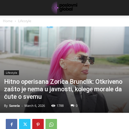
Home
Lifestyle
Lifestyle
Hitno operisana Zorica Brunclik: Otkriveno
zašto je nema u javnosti, kolege morale da
ćute o svemu
By
Sanela
-
March 6, 2026
1788
0