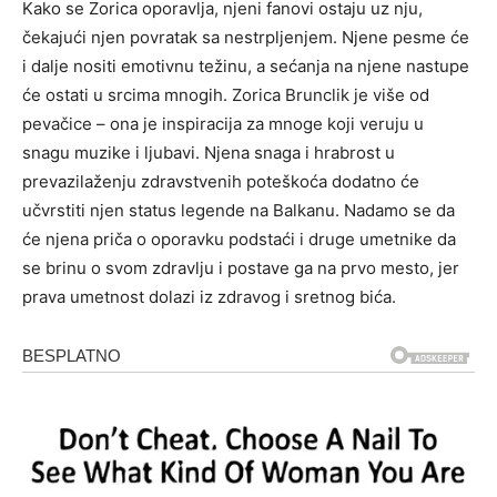
Kako se Zorica oporavlja, njeni fanovi ostaju uz nju,
čekajući njen povratak sa nestrpljenjem. Njene pesme će
i dalje nositi emotivnu težinu, a sećanja na njene nastupe
će ostati u srcima mnogih. Zorica Brunclik je više od
pevačice – ona je inspiracija za mnoge koji veruju u
snagu muzike i ljubavi. Njena snaga i hrabrost u
prevazilaženju zdravstvenih poteškoća dodatno će
učvrstiti njen status legende na Balkanu. Nadamo se da
će njena priča o oporavku podstaći i druge umetnike da
se brinu o svom zdravlju i postave ga na prvo mesto, jer
prava umetnost dolazi iz zdravog i sretnog bića.