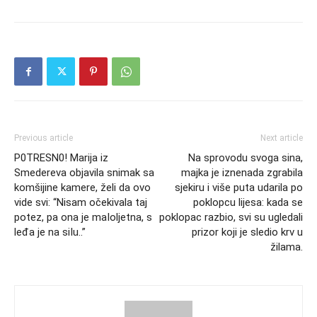
Previous article
Next article
P0TRESN0! Marija iz
Na sprovodu svoga sina,
Smedereva objavila snimak sa
majka je iznenada zgrabila
komšijine kamere, želi da ovo
sjekiru i više puta udarila po
vide svi: “Nisam očekivala taj
poklopcu lijesa: kada se
potez, pa ona je maIoljetna, s
poklopac razbio, svi su ugledali
leđa je na siIu..”
prizor koji je sledio krv u
žilama.