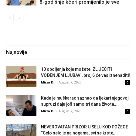
8-godišnje kćeri promijenilo je sve
Najnovije
10 oboljenja koje možete IZLIJEČITI
VOĐENJEM LJUBAVI, broj 6 će vas iznenaditi!
Mirza D.
-
August 7, 2026
0
Kada je muškarac saznao da ljekari njegovoj
supruzi daju još samo tri dana života,...
Mirza D.
-
August 7, 2026
0
NEVEROVATAN PRIZOR U SELU KOD POŽEGE
“Celo selo je na nogama, svi se krste,...