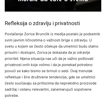
Refleksija o zdravlju i privatnosti
Povlačenje Zorice Brunclik iz medija postalo je podsetnik
svim javnim ličnostima o važnosti brige o zdravlju. U
svetu u kojem se često očekuje da umetnici budu stalno
prisutni i dostupni, Zorica je dokazala da je zdravlje
prioritet.
Njena situacija nas uči da je važno poštovati
privatnost onih koje volimo i da je ponekad potrebno
povući se kako bismo se brinuli o sebi. Ovaj trenutak
reflektuje i šire društvene tendencije, gde se umetnici
često suočavaju sa pritiscima da neprekidno proizvode
sadržaj i ostanu relevantni, zanemarujući sopstvene
potrebe.