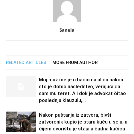
Sanela
RELATED ARTICLES
MORE FROM AUTHOR
Moj muž me je izbacio na ulicu nakon
što je dobio nasledstvo, verujući da
sam mu teret. Ali dok je advokat čitao
poslednju klauzulu,...
Nakon puštanja iz zatvora, bivši
zatvorenik kupio je staru kuću u selu, u
čijem dvorištu je stajala čudna kućica