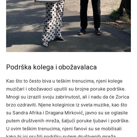
Podrška kolega i obožavalaca
Kao što to često biva u teškim trenucima, njeni kolege
muzičari i obožavaoci uputili su brojne poruke podrške.
Mnogi su izrazili svoju zabrinutost, ali i nadu da će Zorica
brzo ozdraviti.
Njene koleginice iz sveta muzike, kao što
su Sandra Afrika i Dragana Mirković, javno su se oglasile
putem društvenih mreža, šaljući poruke ljubavi i podrške.
U ovim teškim trenucima, njeni fanovi su se mobilisali
kako bi joj pružili podršku putem društvenih mreža,