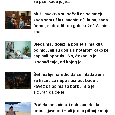
za pse: kada ju je...
Muš i svekrva su počeli da se smeju
kada sam ušla u sudnicu: “Ha-ha, sada
ćemo je obraditi do gole kože.” Ali nisu
znali...
Djeca nisu dolazila posjetiti majku u
bolnicu, ali su došla s notarom kako bi
napisali oporuku. No, čekao ih je
iznenađenje, od kojeg je...
Šef mafije naredio da se mlada žena
za kaznu za neposlušnost bace u
kavez sa psima za borbu. Bio je
siguran da će je...
Počela me snimati dok sam dojila
bebu u javnosti – ali jedno pitanje moje