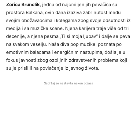
Zorica Brunclik
, jedna od najomiljenijih pevačica sa
prostora Balkana, ovih dana izaziva zabrinutost među
svojim obožavaocima i kolegama zbog svoje odsutnosti iz
medija i sa muzičke scene. Njena karijera traje više od tri
decenije, a njena pesma „Ti si moja ljubav“ i dalje se peva
na svakom veselju. Naša diva pop muzike, poznata po
emotivnim baladama i energičnim nastupima, došla je u
fokus javnosti zbog ozbiljnih zdravstvenih problema koji
su je prisilili na povlačenje iz javnog života.
Sadržaj se nastavlja nakon oglasa