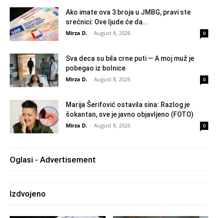
Ako imate ova 3 broja u JMBG, pravi ste
srećnici: Ove ljude će da...
Mirza D.
-
August 8, 2026
0
Sva deca su bila crne puti — A moj muž je
pobegao iz bolnice
Mirza D.
-
August 8, 2026
0
Marija Šerifović ostavila sina: Razlog je
šokantan, sve je javno objavljeno (FOTO)
Mirza D.
-
August 8, 2026
0
Oglasi - Advertisement
Izdvojeno