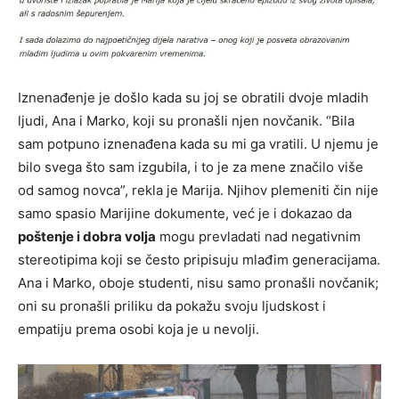
Iznenađenje je došlo kada su joj se obratili dvoje mladih
ljudi, Ana i Marko, koji su pronašli njen novčanik. “Bila
sam potpuno iznenađena kada su mi ga vratili. U njemu je
bilo svega što sam izgubila, i to je za mene značilo više
od samog novca”, rekla je Marija. Njihov plemeniti čin nije
samo spasio Marijine dokumente, već je i dokazao da
poštenje i dobra volja
mogu prevladati nad negativnim
stereotipima koji se često pripisuju mlađim generacijama.
Ana i Marko, oboje studenti, nisu samo pronašli novčanik;
oni su pronašli priliku da pokažu svoju ljudskost i
empatiju prema osobi koja je u nevolji.