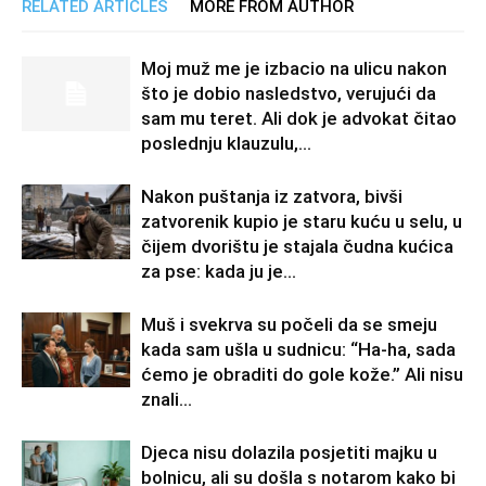
RELATED ARTICLES
MORE FROM AUTHOR
Moj muž me je izbacio na ulicu nakon
što je dobio nasledstvo, verujući da
sam mu teret. Ali dok je advokat čitao
poslednju klauzulu,...
Nakon puštanja iz zatvora, bivši
zatvorenik kupio je staru kuću u selu, u
čijem dvorištu je stajala čudna kućica
za pse: kada ju je...
Muš i svekrva su počeli da se smeju
kada sam ušla u sudnicu: “Ha-ha, sada
ćemo je obraditi do gole kože.” Ali nisu
znali...
Djeca nisu dolazila posjetiti majku u
bolnicu, ali su došla s notarom kako bi