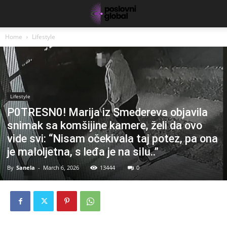
Home
Lifestyle
Lifestyle
P0TRESN0! Marija iz Smedereva objavila
snimak sa komšijine kamere, želi da ovo
vide svi: “Nisam očekivala taj potez, pa ona
je maIoljetna, s leđa je na siIu..”
By
Sanela
-
March 6, 2026
13444
0