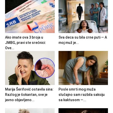
Ako imate ova 3 broja u
Sva deca su bila crne puti — A
JMBG, pravi ste srećnici:
moj muž je...
Ove...
Marija Šerifović ostavila sina:
Posle smrti mog muža
Razlog je šokantan, sve je
slučajno sam razbila saksiju
javno objavljeno...
sa kaktusom —...