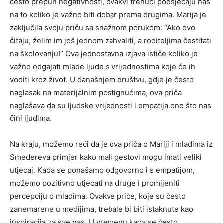
često prepun negativnosti, ovakvi trenuci podsjećaju nas
na to koliko je važno biti dobar prema drugima. Marija je
zaključila svoju priču sa snažnom porukom: “Ako ovo
čitaju, želim im još jednom zahvaliti, a roditeljima čestitati
na školovanju!” Ova jednostavna izjava ističe koliko je
važno odgajati mlade ljude s vrijednostima koje će ih
voditi kroz život. U današnjem društvu, gdje je često
naglasak na materijalnim postignućima, ova priča
naglašava da su ljudske vrijednosti i empatija ono što nas
čini ljudima.
Na kraju, možemo reći da je ova priča o Mariji i mladima iz
Smedereva primjer kako mali gestovi mogu imati veliki
utjecaj. Kada se ponašamo odgovorno i s empatijom,
možemo pozitivno utjecati na druge i promijeniti
percepciju o mladima. Ovakve priče, koje su često
zanemarene u medijima, trebale bi biti istaknute kao
inspiracija za sve nas. U vremenu kada se često