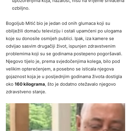
upozorenjima koja, nažalost, nisu na vrijeme shvaćena
ozbiljno.
Bogoljub Mitić bio je jedan od onih glumaca koji su
obilježili domaću televiziju i ostali upamćeni po ulogama
koje su donosile osmijeh publici. Ipak, iza kamere se
odvijao sasvim drugačiji život, ispunjen zdravstvenim
problemima koji su se godinama postepeno pogoršavali.
Njegovo tijelo je, prema svjedočenjima kolega, bilo pod
velikim opterećenjem, a posebno se isticala njegova
gojaznost koja je u posljednjim godinama života dostigla
oko
160 kilograma
, što je dodatno otežavalo njegovo
zdravstveno stanje.