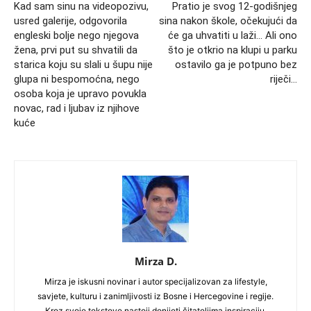
Kad sam sinu na videopozivu,
Pratio je svog 12-godišnjeg
usred galerije, odgovorila
sina nakon škole, očekujući da
engleski bolje nego njegova
će ga uhvatiti u laži… Ali ono
žena, prvi put su shvatili da
što je otkrio na klupi u parku
starica koju su slali u šupu nije
ostavilo ga je potpuno bez
glupa ni bespomoćna, nego
riječi…
osoba koja je upravo povukla
novac, rad i ljubav iz njihove
kuće
Mirza D.
Mirza je iskusni novinar i autor specijalizovan za lifestyle,
savjete, kulturu i zanimljivosti iz Bosne i Hercegovine i regije.
Kroz svoje tekstove nastoji donijeti čitateljima inspiraciju,