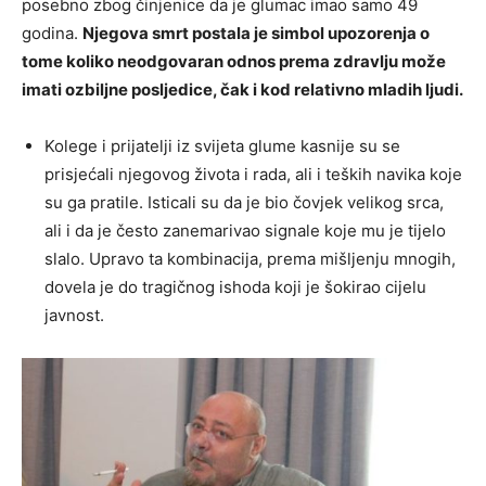
posebno zbog činjenice da je glumac imao samo 49
godina.
Njegova smrt postala je simbol upozorenja o
tome koliko neodgovaran odnos prema zdravlju može
imati ozbiljne posljedice, čak i kod relativno mladih ljudi.
Kolege i prijatelji iz svijeta glume kasnije su se
prisjećali njegovog života i rada, ali i teških navika koje
su ga pratile. Isticali su da je bio čovjek velikog srca,
ali i da je često zanemarivao signale koje mu je tijelo
slalo. Upravo ta kombinacija, prema mišljenju mnogih,
dovela je do tragičnog ishoda koji je šokirao cijelu
javnost.