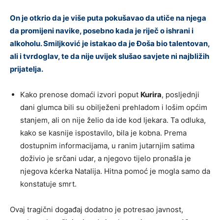
On je otkrio da je više puta pokušavao da utiče na njega
da promijeni navike, posebno kada je riječ o ishrani i
alkoholu. Smiljković je istakao da je Đoša bio talentovan,
ali i tvrdoglav, te da nije uvijek slušao savjete ni najbližih
prijatelja.
Kako prenose domaći izvori poput
Kurira
, posljednji
dani glumca bili su obilježeni prehladom i lošim općim
stanjem, ali on nije želio da ide kod ljekara. Ta odluka,
kako se kasnije ispostavilo, bila je kobna. Prema
dostupnim informacijama, u ranim jutarnjim satima
doživio je srčani udar, a njegovo tijelo pronašla je
njegova kćerka Natalija. Hitna pomoć je mogla samo da
konstatuje smrt.
Ovaj tragični događaj dodatno je potresao javnost,