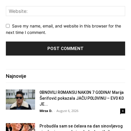
Save my name, email, and website in this browser for the
next time I comment.
Najnovije
0BN0VlLl R0MANSU NAK0N 7 G0DlNA! Marija
Šerifović pokazala JAČU P0L0VINU – EV0 K0
JE...
Mirza D.
-
August 6, 2026
0
Probudila sam se ćelava na dan sinovljevog