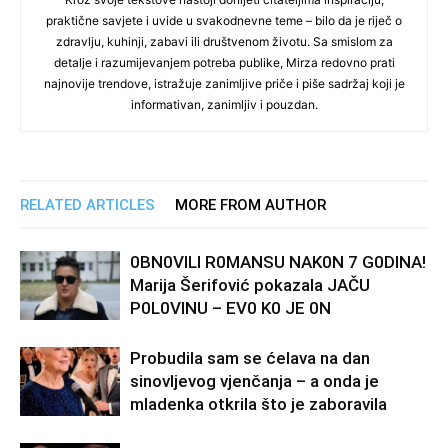
praktične savjete i uvide u svakodnevne teme – bilo da je riječ o
zdravlju, kuhinji, zabavi ili društvenom životu. Sa smislom za
detalje i razumijevanjem potreba publike, Mirza redovno prati
najnovije trendove, istražuje zanimljive priče i piše sadržaj koji je
informativan, zanimljiv i pouzdan.
RELATED ARTICLES
MORE FROM AUTHOR
0BN0VlLl R0MANSU NAK0N 7 G0DlNA!
Marija Šerifović pokazala JAČU
P0L0VINU – EV0 K0 JE 0N
Probudila sam se ćelava na dan
sinovljevog vjenčanja – a onda je
mladenka otkrila što je zaboravila