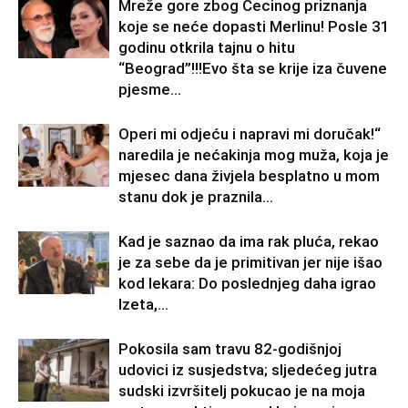
Mreže gore zbog Cecinog priznanja
koje se neće dopasti Merlinu! Posle 31
godinu otkrila tajnu o hitu
“Beograd”!!!Evo šta se krije iza čuvene
pjesme...
Operi mi odjeću i napravi mi doručak!“
naredila je nećakinja mog muža, koja je
mjesec dana živjela besplatno u mom
stanu dok je praznila...
Kad je saznao da ima rak pluća, rekao
je za sebe da je primitivan jer nije išao
kod lekara: Do poslednjeg daha igrao
Izeta,...
Pokosila sam travu 82-godišnjoj
udovici iz susjedstva; sljedećeg jutra
sudski izvršitelj pokucao je na moja