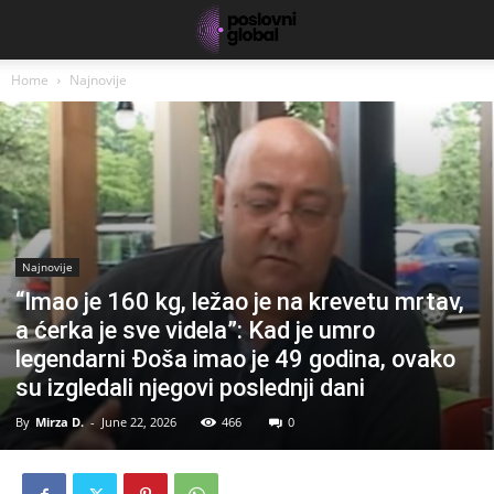
Home
Najnovije
Najnovije
“Imao je 160 kg, ležao je na krevetu mrtav,
a ćerka je sve videla”: Kad je umro
legendarni Đoša imao je 49 godina, ovako
su izgledali njegovi poslednji dani
By
Mirza D.
-
June 22, 2026
466
0