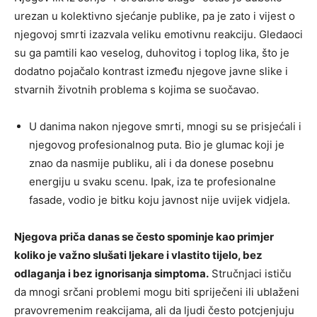
urezan u kolektivno sjećanje publike, pa je zato i vijest o
njegovoj smrti izazvala veliku emotivnu reakciju. Gledaoci
su ga pamtili kao veselog, duhovitog i toplog lika, što je
dodatno pojačalo kontrast između njegove javne slike i
stvarnih životnih problema s kojima se suočavao.
U danima nakon njegove smrti, mnogi su se prisjećali i
njegovog profesionalnog puta. Bio je glumac koji je
znao da nasmije publiku, ali i da donese posebnu
energiju u svaku scenu. Ipak, iza te profesionalne
fasade, vodio je bitku koju javnost nije uvijek vidjela.
Njegova priča danas se često spominje kao primjer
koliko je važno slušati ljekare i vlastito tijelo, bez
odlaganja i bez ignorisanja simptoma.
Stručnjaci ističu
da mnogi srčani problemi mogu biti spriječeni ili ublaženi
pravovremenim reakcijama, ali da ljudi često potcjenjuju