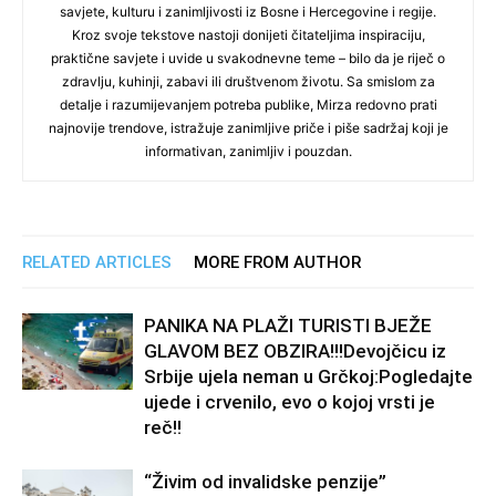
savjete, kulturu i zanimljivosti iz Bosne i Hercegovine i regije.
Kroz svoje tekstove nastoji donijeti čitateljima inspiraciju,
praktične savjete i uvide u svakodnevne teme – bilo da je riječ o
zdravlju, kuhinji, zabavi ili društvenom životu. Sa smislom za
detalje i razumijevanjem potreba publike, Mirza redovno prati
najnovije trendove, istražuje zanimljive priče i piše sadržaj koji je
informativan, zanimljiv i pouzdan.
RELATED ARTICLES
MORE FROM AUTHOR
PANIKA NA PLAŽI TURISTI BJEŽE
GLAVOM BEZ OBZIRA!!!Devojčicu iz
Srbije ujela neman u Grčkoj:Pogledajte
ujede i crvenilo, evo o kojoj vrsti je
reč!!
“Živim od invalidske penzije”