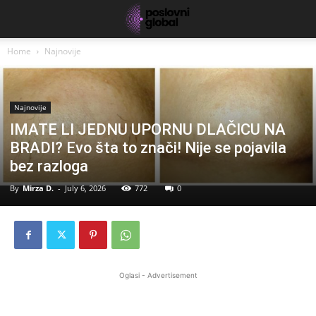
Home
Najnovije
Najnovije
IMATE LI JEDNU UPORNU DLAČICU NA
BRADI? Evo šta to znači! Nije se pojavila
bez razloga
By
Mirza D.
-
July 6, 2026
772
0
Oglasi - Advertisement