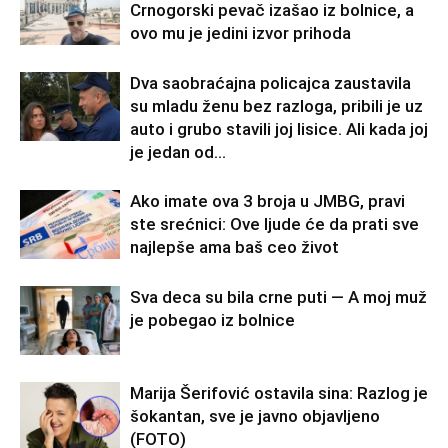
Crnogorski pevač izašao iz bolnice, a
ovo mu je jedini izvor prihoda
Dva saobraćajna policajca zaustavila
su mladu ženu bez razloga, pribili je uz
auto i grubo stavili joj lisice. Ali kada joj
je jedan od...
Ako imate ova 3 broja u JMBG, pravi
ste srećnici: Ove ljude će da prati sve
najlepše ama baš ceo život
Sva deca su bila crne puti — A moj muž
je pobegao iz bolnice
Marija Šerifović ostavila sina: Razlog je
šokantan, sve je javno objavljeno
(FOTO)