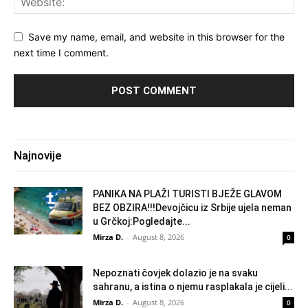
Save my name, email, and website in this browser for the
next time I comment.
Najnovije
PANIKA NA PLAŽI TURISTI BJEŽE GLAVOM
BEZ OBZIRA!!!Devojčicu iz Srbije ujela neman
u Grčkoj:Pogledajte...
Mirza D.
-
August 8, 2026
0
Nepoznati čovjek dolazio je na svaku
sahranu, a istina o njemu rasplakala je cijeli...
Mirza D.
-
August 8, 2026
0