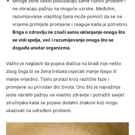
Mnoge žene često pokušavaju same riješiti problem i
ne obraćaju pažnju na moguće uzroke. Međutim,
razumijevanje vlastitog tijela može pomoći da se na
vrijeme primijete promjene i reaguje kada je potrebno.
Briga o zdravlju ne znači samo uklanjanje onoga što
se vidi spolja, već i razumijevanje onoga što se
događa unutar organizma.
Važno je naglasiti da pojava dlačica na bradi nije nešto
zbog čega bi se žena trebala osjećati manje lijepo ili
manje vrijedno. Tijelo prolazi kroz različite faze i
promjene su prirodan dio života. Ono što je najvažnije
jeste obratiti pažnju na vlastito zdravlje i potražiti savjet
stručnjaka kada se pojave dodatni znakovi koji mogu
ukazivati na određeni problem.